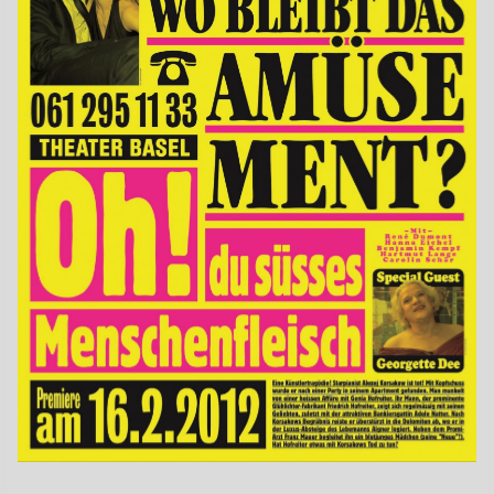
Jahr
2012
Format
F4
Drucktechnik
Offsetdruck
Kategorie
Auftragsarbeiten
Druckerei
Schwabe AG, Muttenz
Auftraggeber
Theater Basel, Dramaturgie: Martina Grohmann