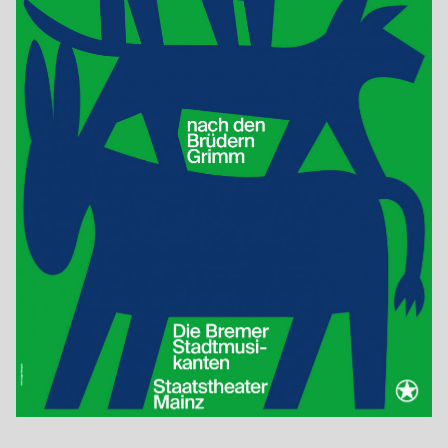
Deutschland
Jahr
2020
Format
A0
Drucktechnik
Offsetdruck
Kategorie
Auftragsarbeiten
Druckerei
Viaprinto, CEWE Stiftung
Auftraggeber
Staatstheater Mainz