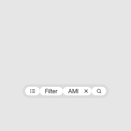
Preisträger:innen
Filter
AMI
Suche