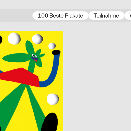
100 Beste Plakate
Teilnahme
2020
D
e ufaFabrik Berlin