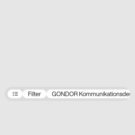
Preisträger:innen
Filter
GONDOR Kommunikationsdesi