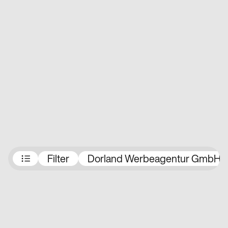
Preisträger:innen
Filter
Dorland Werbeagentur GmbH