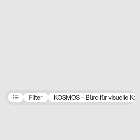
Preisträger:innen
Filter
KOSMOS – Büro für visuelle Ko