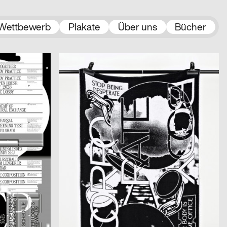
Wettbewerb
Plakate
Über uns
Bücher
2022
Kaiser Anja
2014
D
D
Sexed Realities – To Whom Do I Owe My Body?