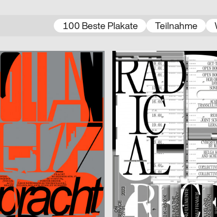
100 Beste Plakate
Teilnahme
2022
Kaiser Anja, Tanneberger Hagen
D
 – clubnight
Radical Receptionist?!