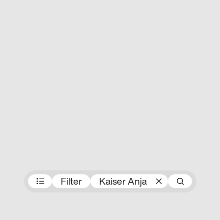
Preisträger:innen
Filter
Kaiser Anja
Such