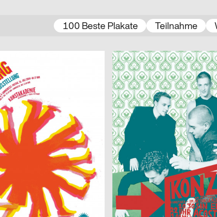
100 Beste Plakate
Teilnahme
n, Florine Kammerer
2004
Florine Kammerer
D
AkaKonzert