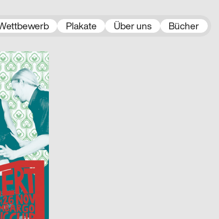
Wettbewerb
Plakate
Über uns
Bücher
2003
D