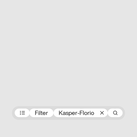
Preisträger:innen
Filter
Kasper-Florio
Suc