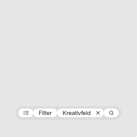
Preisträger:innen
Filter
Kreativfeld
Such