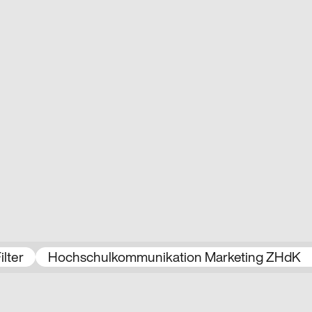
eisträger:innen
ilter
Hochschulkommunikation Marketing ZHdK