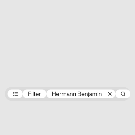
Preisträger:innen
Filter
Hermann Benjamin