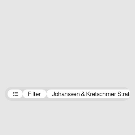
Preisträger:innen
Filter
Johanssen & Kretschmer Strat