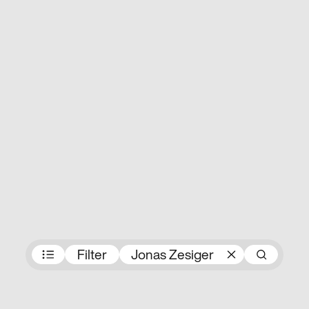
Preisträger:innen
Filter
Jonas Zesiger
Suc