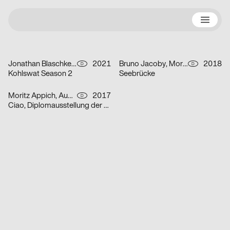
N
Jonathan Blaschke, Bruno Jacoby
2021
Bruno Jacoby, Moritz Appich, Johanna Schäfer
2018
D
D
Kohlswat Season 2
Seebrücke
100 Beste Plakate
Moritz Appich, Audretsch Massimiliano, Bruno Jacoby
2017
D
Ciao, Diplomausstellung der HfG Karlsruhe