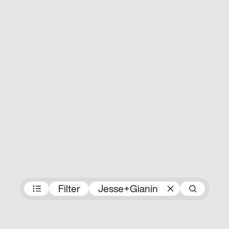
Preisträger:innen
Filter
Jesse+Gianin
Suc