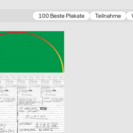
100 Beste Plakate
Teilnahme
Kathleen Bäcker, Emma Dreiucker, Julius Geyer, Max Reichert
2024
D
tionsdesign Workshops