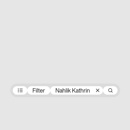
Preisträger:innen
Filter
Nahlik Kathrin
Suc