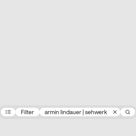
Preisträger:innen
Filter
armin lindauer | sehwerk