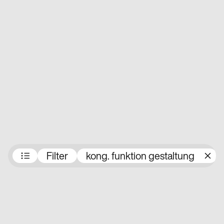
Preisträger:innen
Filter
kong. funktion gestaltung