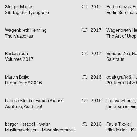
Steiger Marius
2017
Radziejewski R
CH
29. Tag der Typografie
Berlin Summer 
Wagenbreth Henning
2017
Wagenbreth He
D
The Mazookas
The Art of Utop
Badesaison
2017
Schaad Zéa, Ro
CH
Volumes 2017
Salzhaus
Marvin Boiko
2016
opak grafik & ill
D
Paper Pong® 2016
20 Jahre RaBe
Larissa Steidle, Fabian Krauss
2016
Larissa Steidle
D
Achtung, Achtung!
Ein Spanier, ei
berger + stadel + walsh
2016
Paula Troxler
CH
Musikmaschinen – Maschinenmusik
Blickfelder – K