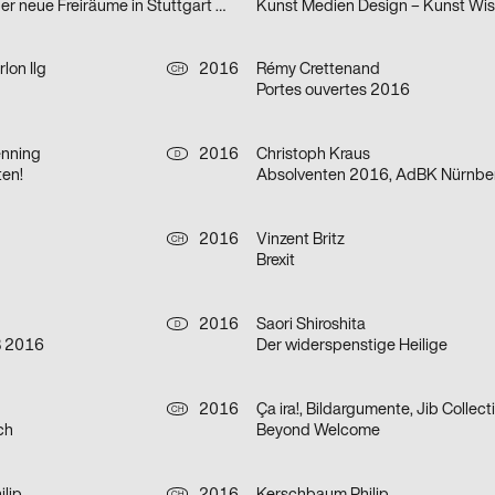
Nachdenken über neue Freiräume in Stuttgart West
lon Ilg
2016
Rémy Crettenand
CH
Portes ouvertes 2016
nning
2016
Christoph Kraus
D
en!
Absolventen 2016, AdBK Nürnbe
2016
Vinzent Britz
CH
Brexit
2016
Saori Shiroshita
D
 2016
Der widerspenstige Heilige
2016
Ça ira!, Bildargumente, Jib Collect
CH
ch
Beyond Welcome
CH