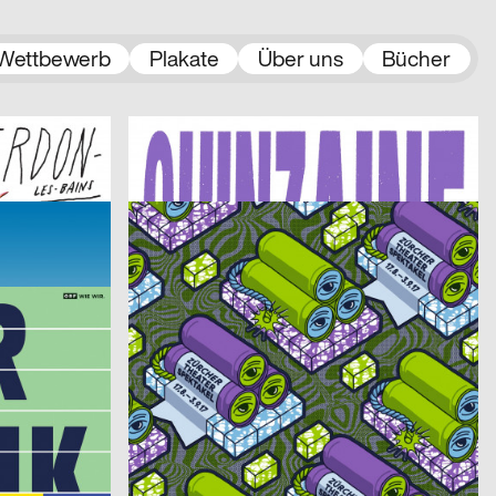
Wettbewerb
Plakate
Über uns
Bücher
2017
Atelier Poisson
2017
CH
CH
n Yverdon]
QUINZAINE JEUNES ARTISTES [Fünfzehn junge Künstler]
2017
HAMMER
2017
CH
CH
ZTS Zürcher Theater Spektakel 2017
2017
Henger Timm, Wetterney Martin
2017
A
D
Rundgang HGB Leipzig 2017
2017
derhund.org
2017
CH
CH
Tribute to Tom Petty
2017
Studio Tillack Knöll, Studio Terhedebrügge
2017
CH
D