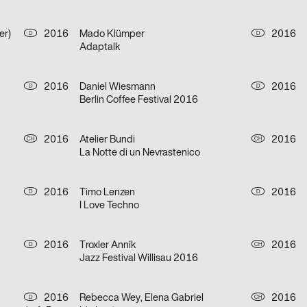
er)
2016
Mado Klümper
2016
D
D
Adaptalk
2016
Daniel Wiesmann
2016
D
D
Berlin Coffee Festival 2016
2016
Atelier Bundi
2016
CH
CH
La Notte di un Nevrastenico
2016
Timo Lenzen
2016
D
D
I Love Techno
2016
Troxler Annik
2016
D
CH
Jazz Festival Willisau 2016
2016
Rebecca Wey, Elena Gabriel
2016
D
CH