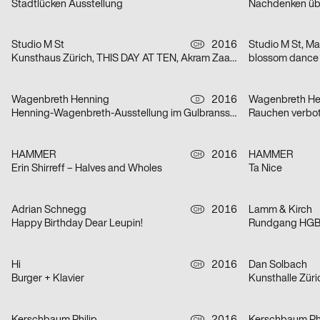
Stadtlücken Ausstellung
Studio M St
2016
Studio M St, Mar
CH
Kunsthaus Zürich, THIS DAY AT TEN, Akram Zaatari
blossom dance
Wagenbreth Henning
2016
Wagenbreth He
D
Henning-Wagenbreth-Ausstellung im Gulbransson Museum
Rauchen verbot
HAMMER
2016
HAMMER
CH
Erin Shirreff – Halves and Wholes
Ta Nice
Adrian Schnegg
2016
Lamm & Kirch
CH
Happy Birthday Dear Leupin!
Rundgang HGB
Hi
2016
Dan Solbach
CH
Burger + Klavier
Kunsthalle Züri
CH