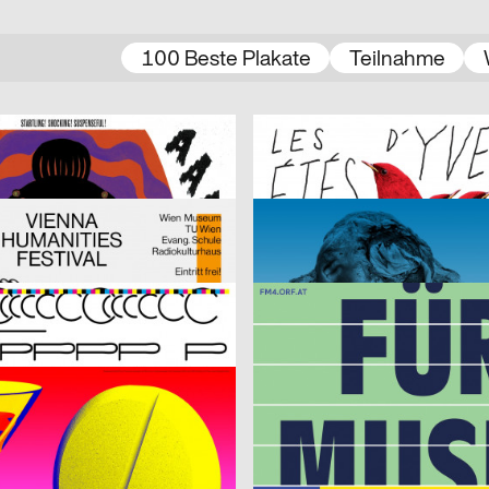
100 Beste Plakate
Teilnahme
ong Chau
2017
Atelier Poisson
D
La Morte Della Ballerina Senza Dente [Tod der Ballerina ohne Zahn]
LES ÉTÉS D’YVERDON [Sommer i
2017
HAMMER
A
Ungestalt
2017
LWZ, Wittmann Michael
D
FM4
2017
Frei Tim
CH
Fußgänger
Hubertus Design, Lopes Orianne, Zimmermann Anne
2017
Hubertus Design
CH