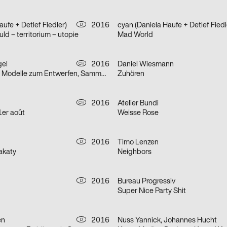
ufe + Detlef Fiedler)
2016
cyan (Daniela Haufe + Detlef Fiedl
D
uld – territorium – utopie
Mad World
gel
2016
Daniel Wiesmann
CH
Welten bauen – Modelle zum Entwerfen, Sammeln, Nachdenken
Zuhören
2016
Atelier Bundi
CH
1er août
Weisse Rose
2016
Timo Lenzen
D
akaty
Neighbors
2016
Bureau Progressiv
D
Super Nice Party Shit
en
2016
Nuss Yannick, Johannes Hucht
D