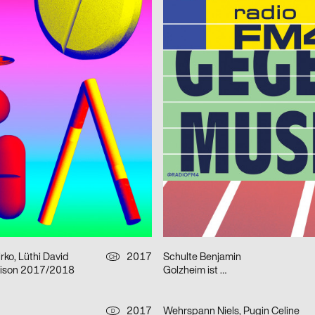
Spektakuli
nöll, Studio Mark Bohle
2017
D
n
Keep It Real
ufe + Detlef Fiedler)
2017
Kim Kijong
D
Food Revolution 5.0 – Gestaltung für die Gesellschaft von morgen
Ja Nein
an, HERBURG WEILAND
2017
Schenardi Luca
D
 2017
Die Hochzeit
uyen Duke
2017
Futur Neue
D
HTPARTY
Type Item #8
ko, Lüthi David
2017
Schulte Benjamin
CH
ison 2017/2018
Golzheim ist …
2017
Wehrspann Niels, Pugin Celine
D