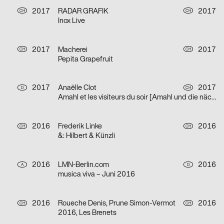
2017
RADAR GRAFIK
2017
CH
CH
Inox Live
2017
Macherei
2017
CH
CH
Pepita Grapefruit
2017
Anaëlle Clot
2017
D
CH
Amahl et les visiteurs du soir [Amahl und die nächtlichen Besucher]
2016
Frederik Linke
2016
CH
CH
&: Hilbert & Künzli
2016
LMN-Berlin.com
2016
A
D
musica viva – Juni 2016
2016
Roueche Denis, Prune Simon-Vermot
2016
CH
CH
2016, Les Brenets