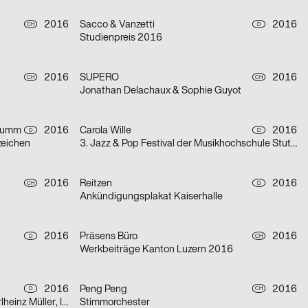
2016
Sacco & Vanzetti
2016
CH
D
Studienpreis 2016
2016
SUPERO
2016
CH
CH
Jonathan Delachaux & Sophie Guyot
chumm
2016
Carola Wille
2016
D
D
zeichen
3. Jazz & Pop Festival der Musikhochschule Stuttgart
2016
Reitzen
2016
CH
D
Ankündigungsplakat Kaiserhalle
2016
Präsens Büro
2016
D
CH
Werkbeiträge Kanton Luzern 2016
2016
Peng Peng
2016
D
CH
Klang & Raum: Peter Zumthor, Karlheinz Müller, Isabel Mundry
Stimmorchester