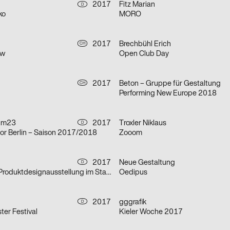
2017
Fitz Marian
D
ko
MORO
h
2017
Brechbühl Erich
CH
ow
Open Club Day
2017
Beton – Gruppe für Gestaltung
CH
Performing New Europe 2018
 m23
2017
Troxler Niklaus
D
r Berlin – Saison 2017/2018
Zooom
2017
Neue Gestaltung
D
Schmuck- und Produktdesignausstellung im Stadtmuseum Düsseldorf
Oedipus
2017
gggrafik
D
ter Festival
Kieler Woche 2017