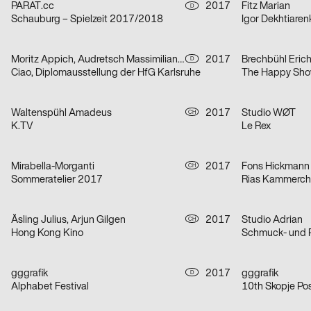
PARAT.cc
2017
Fitz Marian
D
Schauburg – Spielzeit 2017/2018
Igor Dekhtiaren
Moritz Appich, Audretsch Massimiliano, Bruno Jacoby
2017
Brechbühl Eric
D
Ciao, Diplomausstellung der HfG Karlsruhe
The Happy Sh
Waltenspühl Amadeus
2017
Studio WØT
CH
K.TV
Le Rex
Mirabella-Morganti
2017
Fons Hickmann
CH
Sommeratelier 2017
Rias Kammercho
Åsling Julius, Arjun Gilgen
2017
Studio Adrian
CH
Hong Kong Kino
gggrafik
2017
gggrafik
D
Alphabet Festival
10th Skopje Pos