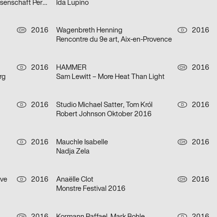
Kunst Medien Design – Kunst Wissenschaft Perspektiven 2016
Ida Lupino
2016
Wagenbreth Henning
2016
CH
D
Rencontre du 9e art, Aix-en-Provence
2016
HAMMER
2016
D
CH
rg
Sam Lewitt – More Heat Than Light
2016
Studio Michael Satter, Tom Król
2016
D
D
Robert Johnson Oktober 2016
2016
Mauchle Isabelle
2016
D
CH
Nadja Zela
ive
2016
Anaëlle Clot
2016
D
CH
Monstre Festival 2016
CH
D