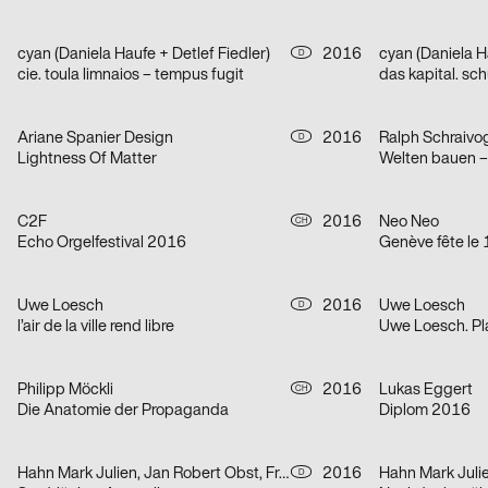
cyan (Daniela Haufe + Detlef Fiedler)
2016
cyan (Daniela Ha
D
cie. toula limnaios – tempus fugit
das kapital. sch
Ariane Spanier Design
2016
Ralph Schraivo
D
Lightness Of Matter
C2F
2016
Neo Neo
CH
Echo Orgelfestival 2016
Genève fête le 
Uwe Loesch
2016
Uwe Loesch
D
l’air de la ville rend libre
Uwe Loesch. Pl
Philipp Möckli
2016
Lukas Eggert
CH
Die Anatomie der Propaganda
Diplom 2016
Hahn Mark Julien, Jan Robert Obst, Franziska Diana Doll
2016
Hahn Mark Juli
D