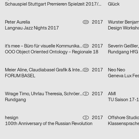
Schauspiel Stuttgart Premieren Spielzeit 2017/2018
Glück
Peter Aurelia
2017
Wurster Benjam
CH
Langnau Jazz Nights 2017
Design Worksh
it’s mee – Büro für visuelle Kommunikation
2017
Severin Geißle
CH
OOO Object Oriented Ontology – Regionale 18
Rundgang HfG 
Meier Aline, Claudiabasel Grafik & Interaktion
2017
Neo Neo
CH
FORUM BASEL
Geneva Lux Fes
Wrage Timo, Uhrlau Theresia, Schröer Pia, Siemoneit Lukas, Flitta Julia, Kiefaber Isabel
2017
AMI
D
Rundgang
TU Saison 17-
hesign
2017
Offshore Studi
D
100th Anniversary of the Russian Revolution
Klassensprach