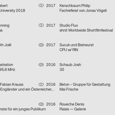
obert
2017
Kerschbaum Philip
D
University 2018
Fachreferat von Jonas Vögeli
nning
2017
Studio Flux
D
ia
shnit Worldwide Shortfilmfestival
th Joël
2017
Sucuk und Bratwurst
CH
CPU w/ RIN
ustration
2016
Schaub Josh
CH
 95,6 MHz
30
, Fabian Krauss
2016
Beton – Gruppe für Gestaltung
D
n Engländer und ein Österreicher…
Mai Frische
2016
Roueche Denis
CH
ünste für ein junges Publikum
Palais — Galerie