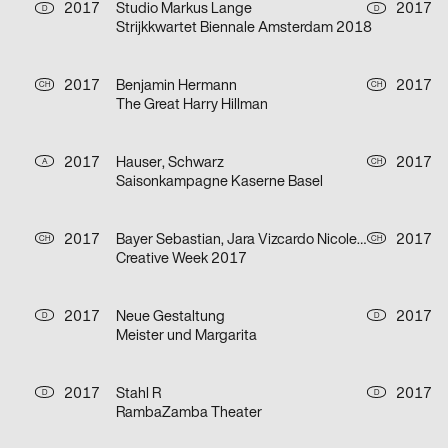
2017
Studio Markus Lange
2017
D
D
Strijkkwartet Biennale Amsterdam 2018
2017
Benjamin Hermann
2017
CH
CH
The Great Harry Hillman
2017
Hauser, Schwarz
2017
A
CH
Saisonkampagne Kaserne Basel
2017
Bayer Sebastian, Jara Vizcardo Nicole, Despotovic Filip, Meier Aline, Arjun Gilgen
2017
CH
CH
Creative Week 2017
2017
Neue Gestaltung
2017
D
D
Meister und Margarita
2017
Stahl R
2017
D
D
RambaZamba Theater