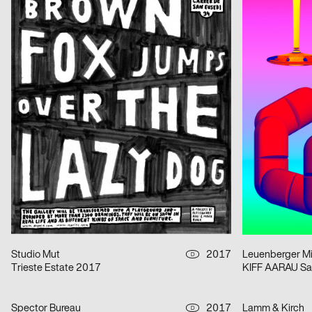
Marienplatzfest 2017
Miller’s
Studio Tillack Knöll
2017
Studio Tillack K
D
Inkubator – Maskierung
Container Ope
cyan (Daniela Haufe + Detlef Fiedler)
2017
cyan (Daniela Ha
D
Sonifications Festival
Jost Nici, Dienstleistungsplattform Institut Visuelle Kommunikation
2017
Paparelli Nol
CH
Next Generation Diplomausstellung
PUCH Open Air
Avalanche
2017
Nam Huynh, Ng
CH
Théâtre de Beausobre – Saison 2017/2018
1-2-LICHTLIC
Studio Mut
2017
Leuenberger Mir
D
Trieste Estate 2017
KIFF AARAU Sa
Spector Bureau
2017
Lamm & Kirch
D