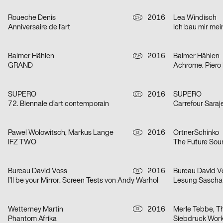
Roueche Denis
2016
Lea Windisch
CH
Anniversaire de l’art
Ich bau mir me
Balmer Hählen
2016
Balmer Hählen
CH
GRAND
Achrome. Piero
SUPERO
2016
SUPERO
CH
72. Biennale d’art contemporain
Carrefour Saraj
Pawel Wolowitsch, Markus Lange
2016
OrtnerSchinko
D
IFZ TWO
The Future Sou
Bureau David Voss
2016
Bureau David V
D
I’ll be your Mirror. Screen Tests von Andy Warhol
Lesung Sascha
Wetterney Martin
2016
Merle Tebbe, 
D
Phantom Afrika
Siebdruck Wor