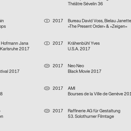
Théâtre Sévelin 36
in
2017
Bureau David Voss, Bielau Janett
D
ops
»The Present Order« & »Zeigen«
r, Hofmann Jana
2017
Krähenbühl Yves
D
Karlsruhe 2017
U.S.A. 2017
2017
Neo Neo
CH
tival 2017
Black Movie 2017
2017
AMI
CH
18
o
2017
Raffinerie AG für Gestaltung
CH
en
53. Solothurner Filmtage