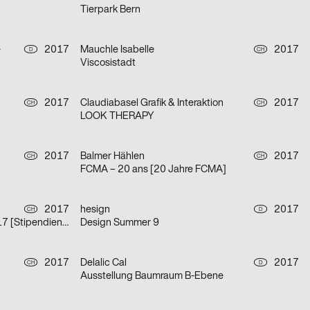
Tierpark Bern
e
2017
Mauchle Isabelle
2017
D
CH
Viscosistadt
2017
Claudiabasel Grafik & Interaktion
2017
CH
CH
LOOK THERAPY
2017
Balmer Hählen
2017
CH
CH
FCMA – 20 ans [20 Jahre FCMA]
2017
hesign
2017
CH
D
Bourses de la Ville de Genève 2017 [Stipendien der Stadt Genf 2017]
Design Summer 9
2017
Delalic Cal
2017
CH
D
Ausstellung Baumraum B-Ebene