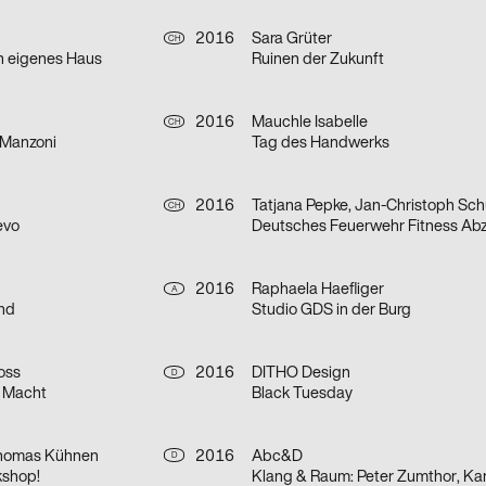
2016
Sara Grüter
CH
in eigenes Haus
Ruinen der Zukunft
2016
Mauchle Isabelle
CH
 Manzoni
Tag des Handwerks
2016
Tatjana Pepke, Jan-Christoph S
CH
evo
Deutsches Feuerwehr Fitness Ab
2016
Raphaela Haefliger
A
nd
Studio GDS in der Burg
oss
2016
DITHO Design
D
 Macht
Black Tuesday
Thomas Kühnen
2016
Abc&D
D
kshop!