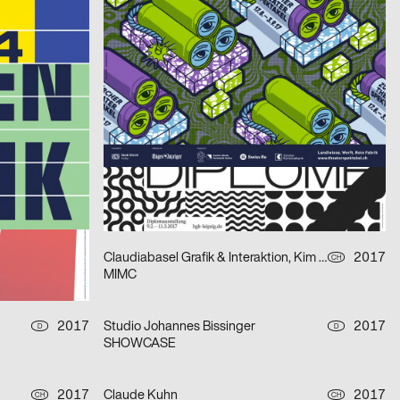
Architekturnovember 2017
HAU Hebbel am Ufer, n e w f r o n t e a r s
2017
Riva Lisa
2017
D
CH
Kino Xenix – Rumänien Reloaded
2017
Gilbert Schneider, Tobias Wenig, Karolina Pietrzyk
2017
D
D
The Return of the Atomic Killer Toothpaste
2017
Studio Yuan
2017
CH
D
Man Machine Motion
2017
Claudiabasel Grafik & Interaktion, Kim Kichang, Kang Eunmi
2017
CH
CH
MIMC
2017
Studio Johannes Bissinger
2017
D
D
SHOWCASE
2017
Claude Kuhn
2017
CH
CH