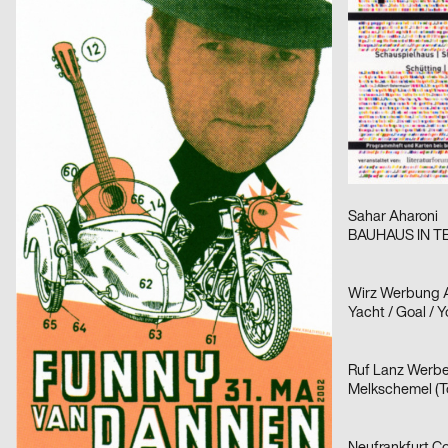
Fette Engel über Chemnitz – Serie von vier Plakaten
Hobit 2003
Franz Scholz
2002
Franz Scholz
D
AIDS/AID?
THE KILAUEAS
Matthias Görlich, Charalampos Lazos
2002
D
HALB FÜNF RAUM
von fall zu fall
Helmut Brade
2002
Sahar Aharoni
D
Nur beste Plakate
BAUHAUS IN TEL
Icon Kommunikationsdesign
2002
Wirz Werbung 
D
Compilation 1
Yacht / Goal / Y
Brechbühl Erich
2002
Ruf Lanz Werb
CH
Theatersport
Melkschemel (To
D