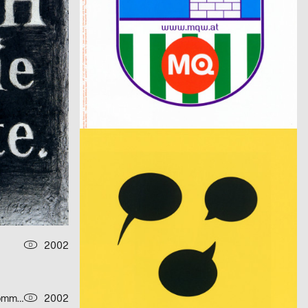
2002
Sigrid Reinichs, Fenja Spiess
2002
D
D
In den Alpen
2002
KuS design
2002
D
D
Stop your wars
2002
Kolle Rebbe Werbeagentur GmbH
2002
D
D
akaten
BLIND TALK
2002
Arbeitsgemeinschaft für visuelle und verbale Kommunikation Uwe Loesch
2002
D
D
Die Griechische Klassikidee der Wirklichkeit – Serie von zwei Plakaten
BEN OYNE. FOTOGRAF UND FILMEMACHER
2002
Herr Ledesi Projekt- und Werbeagentur
2002
D
D
popdeurope – Serie von zwei Plakaten
botschaft gertrud nolte visuelle kommunikation und beratung
2002
Halbautomaten
2002
D
D