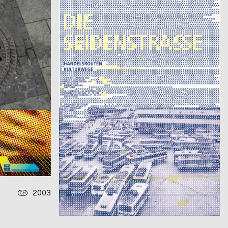
aus einer Serie für Qantas Airways Limited: one-way
Seidenstraße
2003
Publicis Wien A brand of Publicis Group Austria
2003
A
A
Plakatserie Fashion Victim
2003
David Mühlfeld
2003
D
D
r
Peace!
2003
Kleon Medugorac
2003
D
D
KURZE 03
2003
Lea Spörri
2003
CH
CH
ing
Winterhilfe Schweiz
2003
Euro RSCG Catapult AG Switzerland
2003
CH
CH
aus einer Serie für En Vogue: Fisch