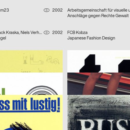
 m23
2002
D
Anschläge gegen Rechte Gewalt
Siena Jakobi, Jack Kraska, Niels Verhaag
2002
FCB Kobza
D
egel
Japanese Fashion Design
rners Studio for Design
2002
BUKA Grafik
D
deplakat)
Tonart 02/03
ade hauser lacour kommunikationsgestaltung gmbh
2002
Büro X Design GmbH
D
e von zwei Plakaten
quartier21- Serie von zwei Plakat
ann
2002
Manfred Butzmann
D
ig!
Bush in die Wüste.
 m23
2002
Fons Hickmann m23
D
Bahia de Todos os Santos