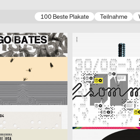
100 Beste Plakate
Teilnahme
ider
2003
Wyler Werbung
CH
tes
Vereinigung für Straßenopfer
2003
Spector
D
r Fliegen ist schöner.
Illegaler Sommer – Programm 1. 
hweh
2003
Monster&Bauchweh
CH
Richter
2003
Bringolf Irion Vögeli
D
lakat Sylvester
Fantoche 03
2003
cyan (Daniela Haufe + Detlef Fiedl
CH