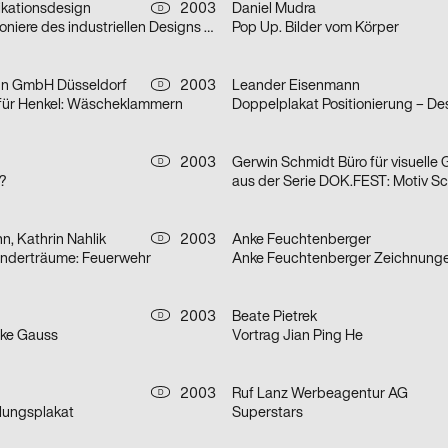
ationsdesign
2003
Daniel Mudra
D
aus der Serie Pioniere des industriellen Designs am Bodensee: Champs
Pop Up. Bilder vom Körper
n GmbH Düsseldorf
2003
Leander Eisenmann
D
e für Henkel: Wäscheklammern
2003
D
?
, Kathrin Nahlik
2003
Anke Feuchtenberger
D
Kinderträume: Feuerwehr
Anke Feuchtenberger Zeichnung
2003
Beate Pietrek
D
ike Gauss
Vortrag Jian Ping He
2003
Ruf Lanz Werbeagentur AG
D
llungsplakat
Superstars