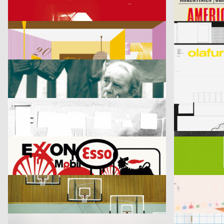
Kontrapunkt – Die Architektur von Daniel Libeskind
America, Ameri
cyan (Daniela Haufe + Detlef Fiedler)
2003
cyan (Daniela Ha
D
20 Jahre Freunde guter Musik
olafur eliasson 
blotto design
2003
hesign
D
Geistiger Explosivstoff (Recht, von dem man…)
An Estranged P
Marion Blomeyer
2003
Fons Hickmann
D
Gedächtnisbilder
Die Toten
Franz Scholz
2003
Fons Hickmann
D
je besser man lebt…
11 Designer fü
Publicis Wien A brand of Publicis Group Austria
2003
Publicis Werb
A
Leistungsgruppe Sport
U-Boot
Fons Hickmann m23
2003
D