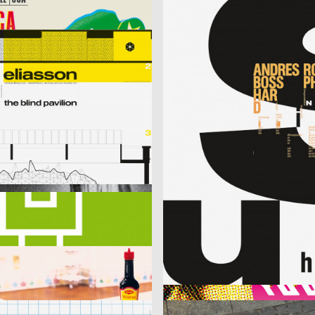
kkka
ufe + Detlef Fiedler)
2003
cyan (Daniela Haufe + Detlef Fiedl
D
– the blind pavillon
better days
2003
lmn
D
aradise
Musica Viva Konzert 26.02.2003
 m23
2003
HardCase Design
D
Paradies No. 5
 m23, Klaus Hesse
2003
Fons Hickmann m23
D
r Deutschland
Should i stay or should i go
eagentur GmbH
2003
Fons Hickmann m23
D
Young and Social
Publicis Wien A brand of Publicis Group Austria
2003
Publicis Werbeagentur GmbH
A