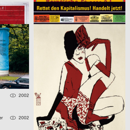
2003
Manfred Butzmann
2003
D
D
ch
Rettet den Kapitalismus! Handelt jetzt!
2003
Wolf Dieter Pfennig
2003
D
D
aus der Serie Architektur der Obdachlosigkeit: Motiv Citylight/Motiv Litfaßsäule
Ausstellung WDP
2003
Troxler Niklaus
2003
CH
CH
Keramik Willisau 2003
2002
Guye Benker Werbeagentur AG BSW
2002
CH
CH
Der Spiegel im Spiegel / Die Leiden des Jungwerdens / Die Muse mit der scharfen Zunge – Serie von dr
Die Weltwoche Promis – Serie von drei Plakaten
2002
KMS Team GmbH
2002
D
D
Kampagne – Pinakothek der Moderne – Serie von zwei Plakaten
er
2002
Hämmerle Christiane, Timo Thurner
2002
D
D
Adolf Loos Staatspreis Design 2001