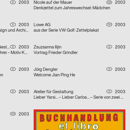
2003
Nicole auf der Mauer
2003
D
CH
Denkzettel zum Jahreswechsel: Mädchen
2003
Lowe AG
2003
D
CH
Doppelplakat Positionierung – Design und Architektur, von der Ausbildung zum Beruf?
aus der Serie VW Golf: Zettelplakat
Gerwin Schmidt Büro für visuelle Gestaltung
2003
Zsuzsanna Ilijin
2003
D
D
aus der Serie DOK.FEST: Motiv Schrei – Motiv Kuss
Vortrag Frieder Grindler
2003
Jörg Dengler
2003
D
D
en
Welcome Jian Ping He
2003
Atelier für Gestaltung
2003
D
D
Lieber Yarsi… – Lieber Carlos… – Serie von zwei Plakaten
2003
Ulrike Steinke
2003
CH
D
Buchhandlung El Libro