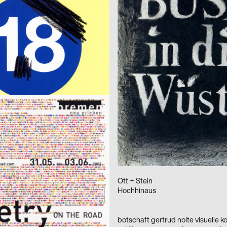
eus Müller
2002
Christine Loose
D
Plakatserie »Gegen den Irrsinn«
ephanie Marx
2002
Katia Fouquet
D
kat zu Palle Nielsen
Metamorphosen des Märchens
jung und pfeffer : visuelle Kommunikation
2002
Katharina Mouratidi
D
HE ROAD
Globalisierung – Serie von drei Pl
ication GmbH
2002
fernkopie
D
nsumpf
2002
Ott + Stein
D
ers from Berlin
Hochhinaus
ianz GmbH
2002
D