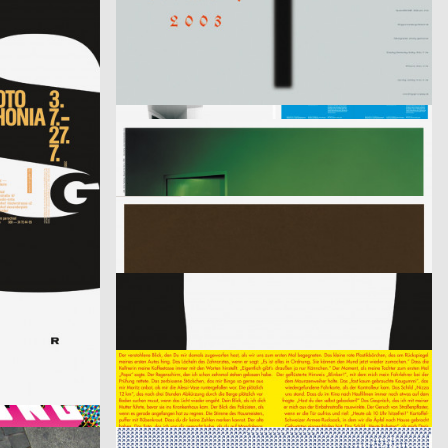
aus der Serie: singuhr – hörgalerie in parochial (2003-2 und 2003-4)
fremde sind wir uns selbst – ein interreligiöser dialog
er)
2003
büro diffus GmbH
2003
D
D
Media-Space 03
2003
i.de – Büro für Kommunikation
2003
D
D
Mitra Tabrizian Jenseits der Grenzen
2003
Eleonore Bujatti
2003
D
A
Schicklgruber alias Adolf Hitler
2003
Fons Hickmann m23
2003
D
D
Kleidersammlung
2003
Publicis Werbeagentur GmbH
2003
D
D
Die Würze im Leben
2003
Fons Hickmann m23
2003
D
D