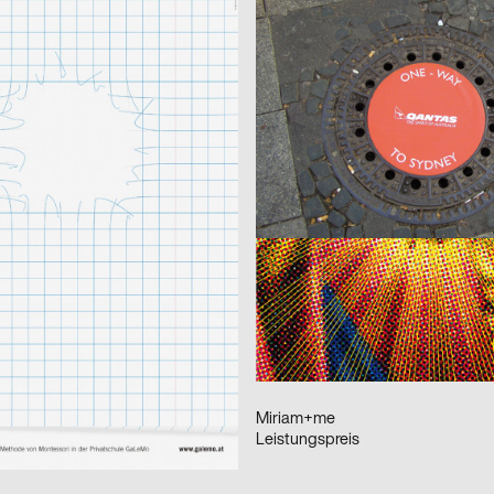
eagentur GmbH
2003
Annette Kadatz
D
Identity
2003
Alex Klug
A
aus der Serie: Turnier für angewandten Fussball 3
Auf Wiedersehen Siegfried Mase
2003
Kleon Medugorac
D
n-Vortrag
Rock im Aktionsraum
2003
QN-Design
D
BOXEN – Internationales Boxmeet
s
2003
Miriam+me
D
ann Vortrag
Leistungspreis