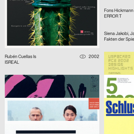
Maria Chamberlain, Fabienne Bissig, Ibrahim Hasan
2002
Fons Hickmann
CH
Denkzettel zum Jahreswechsel: Letztes Abendmahl / Ohne Ausnahme / o. T. – Serie von drei Plakaten
ERROR T
Publicis Werbeagentur GmbH
2002
D
Power – Serie von drei Plakaten
Fakten der Spi
Rubén Cuellas Is
2002
Brighten the Co
D
ISREAL
Unpacked (Wen
Wolf Dieter Pfennig
2002
D
Ausstellung Wolf-Dieter Pfennig in der Galerie Sillack Dresden
5 mal 25 – Seri
Dirk Bleicker
2002
Manfred Butzm
D
Tanzcompagnie Rubatoperson to person Premiere
Schluss mit lust
Fons Hickmann m23
2002
Fons Hickmann
D
Labor – Serie von sechs Plakaten
Fons in China