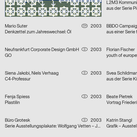
Michael Ziska
2003
L2M3 Kommunik
CH
OLMA – Schweizer Messe für Land- und Milchwirtschaft 2003
Mario Suter
2003
BBDO Campaig
CH
Denkzettel zum Jahreswechsel: Öl
aus einer Seri
Neufrankfurt Corporate Design GmbH
2003
Florian Fischer
D
GO
youth of europe
Siena Jakobi, Niels Verhaag
2003
Svea Schildmann
D
C4-Professur
aus der Serie 
Fenja Spiess
2003
Beate Pietrek
D
Plastilin
Vortrag Frieder
Büro Grotesk
2003
Katrin Stangl
D
Serie Ausstellungsplakate: Wolfgang Vetten – Jürgen Paas – Kunstauktion
Grafik – Ausste