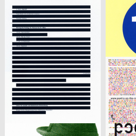
Thomas Matthaeus Müller
2002
Thomas Mattha
D
Grande Banale
Zeit Ist
Melchior Imboden
2002
Andrej Loll, St
D
International Graphic Design Education Forum Beijin, China 2002 – Serie von zwei Plakaten
Ausstellungspla
Volker Pfüller
2002
D
Savignac
POETRY ON T
Kreativfeld
2002
WE DO commun
D
FUNNY VAN DANNEN IM ASTA – KELLER
Unser Spende
Arbeitsgemeinschaft für visuelle und verbale Kommunikation Uwe Loesch
2002
Ott + Stein
D
COEXISTENCE : BI OR NOT TO BE
Ott + Stein Post
Susanne Strohbach, Ralf Wolfermann
2002
U9 visuelle All
D