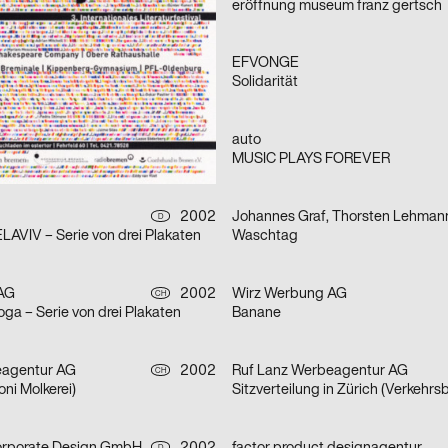
eröffnung museum franz gertsch
2002
EFVONGE
D
!
Solidarität
Sascha Brossmann, Heike Grebin, Nina Lehmann
2002
auto
D
MUSIC PLAYS FOREVER
2002
Johannes Graf, Thorsten Lehman
D
AVIV – Serie von drei Plakaten
Waschtag
AG
2002
Wirz Werbung AG
CH
oga – Serie von drei Plakaten
Banane
eagentur AG
2002
Ruf Lanz Werbeagentur AG
CH
ni Molkerei)
Sitzverteilung in Zürich (Verkehrs
D