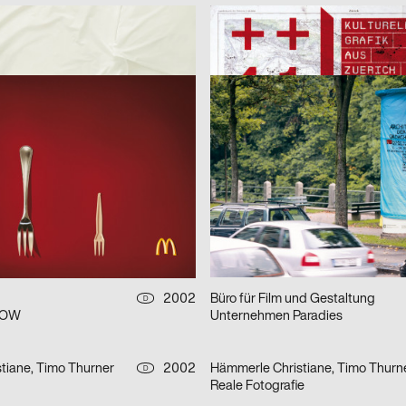
sitzer
2003
Robert Lzicar, Stefanie Preis
D
aus der Imagekampagne für die Deutsche Aidshilfe e.V.
++41/1 Kulturelle Grafik aus Züri
n/GBK,Heye München
2003
Heye & Partner GmbH
A
aus einer Serie für McDonalds Österreich (Gabeln)
2003
Troxler Niklaus
CH
10th edition
Bauernkrieg 1653
nning
2003
Troxler Annik
D
 03
2002
Büro für Film und Gestaltung
D
KOW
Unternehmen Paradies
tiane, Timo Thurner
2002
Hämmerle Christiane, Timo Thurn
D
Reale Fotografie