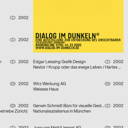
HOLZHAKA
2002
Stefanie Flierl
2002
D
D
Kurze Trickfilme
2002
Helmut Brade
2002
D
D
Gesammelte Plakate
n
2002
Edgar Leissing Grafik Design
2002
D
A
Nestor / Krupp oder das ewige Leben / Hartes Herz – Serie von drei Plakaten
2002
Wirz Werbung AG
2002
CH
CH
Weisses Haus
2002
Gerwin Schmidt Büro für visuelle Gestaltung
2002
CH
D
betriebe Zürich)
Nationalsozialismus in München
D
CH