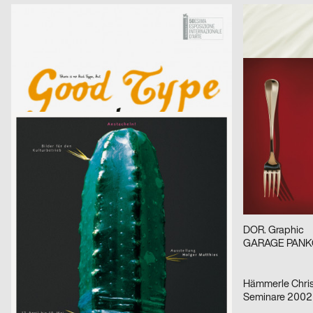
BOROS Agentur für Kommunikation
2003
Markwald & Neu
D
Biennale Venedig, Deutscher Pavillon
Leonardi.Wollein Visuelle Konzepte
2003
CCP, Heye Wie
D
Good Cheese
Holger Matthies
2003
TeamCanada
D
Anstacheln, aus der Serie: Kammerspiele – typografische Themenplakate
fashion gwand 
Anna B. Design
2003
Wagenbreth He
D
Denke Krieg, Serie von zwei Plakaten
Jazzfest Berlin
DOR. Graphic
2002
DOR. Graphic
D
Eröffnung Spielzeit 02/09
GARAGE PAN
Tank Design
2002
Hämmerle Chris
CH
taktlos
Seminare 2002