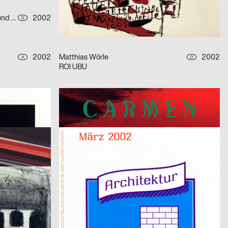
Arbeitsgemeinschaft für visuelle und verbale Kommunikation Uwe Loesch
2002
P’INC. AG
2002
D
CH
38. Solothurner Filmtage 2003 – Serie von zwei Plakaten
2002
Matthias Wörle
2002
A
D
ROI UBU
2002
K. Domenic Geissbühler
2002
CH
CH
Carmen
2002
Büro X Design GmbH
2002
A
A
en
MQ MONATSPLAKATE / MÄRZ 2002 – Serie von zwei Plakaten
2002
Thomas Ginter
2002
D
D
Hallo Krieg
2002
SPUTNIK Steinemann & Co.
2002
D
CH
Zyklus Fotoausstellung 2002 in der Luzerner Designgalerie – Serie von drei Plakaten