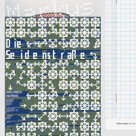
Steur Fotografieie
Freies Lernen
Fons Hickmann m23
2003
Publicis Werb
D
Seidenstraße
Overweight?
Georg Schnitzer, Christoph Priglinger, Oliver Laric
2003
Eleonore Bujatti
A
aus der Serie: Turnier für angewandten Fussball 3
Herr Ledesi Projekt- und Werbeagentur
2003
Tina Worbs
D
aus der Serie Jailwear since 1898: HAEFTLING Tasche
Kurt-Weideman
Conception Visuelle
2003
serres, design.
CH
Edward Bond „Pièces de guerre I-II“
Blinded.
Florine Kammerer
2003
Kristofer Arbeu
D
AkaKonzert
Christoph Niem