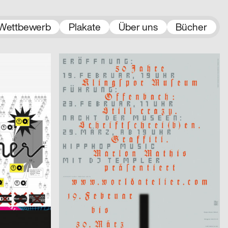
Wettbewerb
Plakate
Über uns
Bücher
2003
Uwe Loesch
2003
CH
D
aus der Serie: 50 Jahre Klingspor Museum Offenbach
2003
Factor Design AG
2003
D
D
und 2. Woche
Neugierig 4
2003
Monster&Bauchweh
2003
CH
CH
Infotag
2003
Sascha Brossmann, Heike Grebin, Matthias Hübner, Johanna Leuner
2003
CH
D
Von Fall zu Fall: lust.nl
er)
2003
cyan (Daniela Haufe + Detlef Fiedler)
2003
D
D