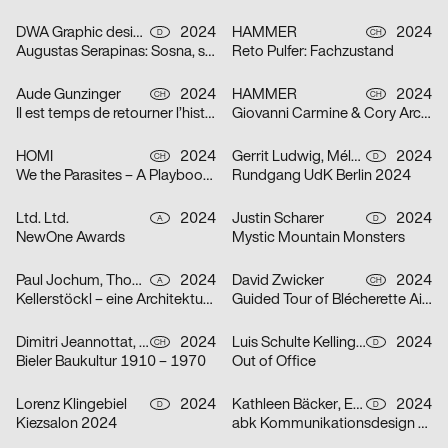
DWA Graphic design department
2024
HAMMER
2024
D
CH
Augustas Serapinas: Sosna, swierk i osika
Reto Pulfer: Fachzustand
Aude Gunzinger
2024
HAMMER
2024
CH
CH
Il est temps de retourner l’histoire
Giovanni Carmine & Cory Arcangel: ALL I EAT IN A DAY
HOMI
2024
Gerrit Ludwig, Mélan Rouillon
2024
CH
D
We the Parasites – A Playbook to Complicity
Rundgang UdK Berlin 2024
Ltd. Ltd.
2024
Justin Scharer
2024
A
D
NewOne Awards
Mystic Mountain Monsters
Paul Jochum, Thomas Sieberer
2024
David Zwicker
2024
A
CH
Kellerstöckl – eine Architekturtypologie im Südburgenland
Guided Tour of Blécherette Airport
Dimitri Jeannottat, Marjeta Morinc
2024
Luis Schulte Kellinghaus, Julius Geyer, Max Reichert
2024
CH
D
Bieler Baukultur 1910 – 1970
Out of Office
Lorenz Klingebiel
2024
Kathleen Bäcker, Emma Dreiucker, Julius Geyer, Max Reichert
2024
D
D
Kiezsalon 2024
abk Kommunikationsdesign Workshops