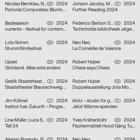
Nicolas Bernklau, Nina Flaitz
2024
Johann Jacoby, Mark van Leeuwen
2024
CH
D
Pictorial Composites: Blurring Boundaries – Ambiguous Realities
Further Reading 2024
Badesaison
2024
Federico Barbon Studio
2024
CH
CH
currents – festival for contemporary music
Tschicholds bibliotheek uitgepakt
Loïs Grimm
2024
Neo Neo
2024
CH
CH
Stummfilmfestival
La Comédie de Valence
Upset
2024
Robert Huber
2024
CH
CH
Grönland. Alles wird anders
Chiara says Chiara
Grafik Staatstheater Braunschweig, Running Water Creative Group, Studio Max Kuwertz
2024
Robert Huber
2024
D
CH
Staatstheater Braunschweig „Die Hölle ist leer, alle Teufel sind hier“
Doppelausstellung Jota Mombaça & Steffani Jemison
Jim Kühnel
2024
klotz – studio für gestaltung
2024
D
D
Institut fuer Zukunft – Programmplakate
Jetzt Wärme spenden
Lina Müller, Luca Schenardi, Wietlisbach Sophie
2024
Yves Krähenbühl
2024
CH
CH
Tell 24
Fischermätteli Hood Gäng Turbo-Tour
Alessio Borando, Sino Borando
2024
Neo Neo
2024
CH
CH