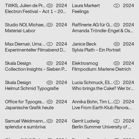
TWKS, Julien de Preux, Mathilde Veuthey
2024
Laura Markert
2024
CH
D
Electron Festival – Act 1 – 2024
Feelings
Studio NOI, Michael Lio
2024
Raffinerie AG für Gestaltung
2024
CH
CH
Material-Labor
Amanda Tröndle-Engel & Oskar Tröndle
Max Diemair, Uma Grotrian-Steinweg
2024
Janice Beck
2024
D
CH
Experimenteller Filmabend Dunst
Sylvia Plath – Ein Portrait
Skala Design
2024
Elektrosmog
2024
CH
CH
Collection Insights – Sieben Perspektiven
Filmpodium: Marlene Dietrich
Skala Design
2024
Lucia Schmuck, Elisabeth Thoma
2024
CH
D
Helmut Schmid Typografie
Who brings the Cake? Wer bringt den Kuchen?
Office for Typography
2024
Annika Bohn, Tim Lindacher, Johannes Schreiner, Nina Sticher
2024
CH
D
Japanische Grafik heute
Live From Earth Klub Panorama Bar
Samuel Weidmann, Coralie Wipf
2024
Gerrit Ludwig
2024
CH
D
splendur e sumbriva
Berlin Summer University of Arts 2025