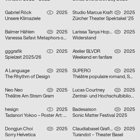
Gabriel Röck
2025
Studio Marcus Kraft
2025
A
CH
Unsere Klimaziele
Zürcher Theater Spektakel ’25
Balmer Hählen
2025
Larissa Tanya Hoppeler
2025
CH
CH
Vanessa Safavi: Metaphors of Gravity
Widerstand
gggrafik
2025
Atelier BLVDR
2025
D
CH
Spielzeit 2025/26
Weekend en fanfare
A Language
2025
SUPERO
2025
CH
CH
The Rhythm of Design
Théâtre populaire romand, Saison 2025/26
Neo Neo
2025
Lucas Courtney
2025
CH
CH
Théâtre Am Stram Gram
Zentral- und Hochschulbibliothek Luzern
hesign
2025
Badesaison
2025
D
CH
Tadanori Yokoo – Poster Art: Original Posters from 1965 – 2025
Sonic Matter Festival 2025
Dongjun Choi
2025
Claudiabasel Grafik + Interaktion
2025
CH
CH
Sorry Helvetica
Turandot – Theater Basel