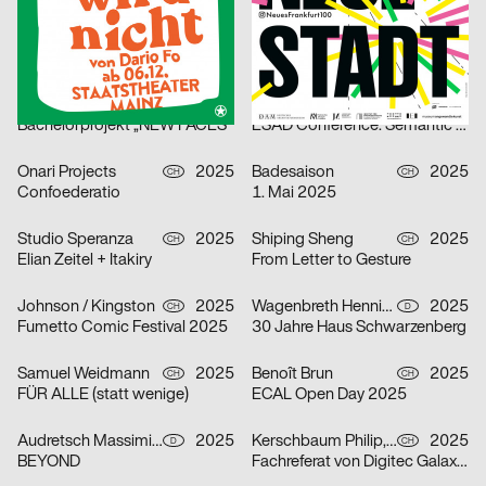
Simon Bode, Rasmus von Götz
2025
OFF OFFICE
2025
D
D
Double U
Alf Lechner 100 – Materie Stahl
Lukas Ruprecht
2025
Anastasia Temirkhan
2025
D
CH
Bachelorprojekt „NEW FACES“
ESAD Conference. Semantic Shapes
Onari Projects
2025
Badesaison
2025
CH
CH
Confoederatio
1. Mai 2025
Studio Speranza
2025
Shiping Sheng
2025
CH
CH
Elian Zeitel + Itakiry
From Letter to Gesture
Johnson / Kingston
2025
Wagenbreth Henning
2025
CH
D
Fumetto Comic Festival 2025
30 Jahre Haus Schwarzenberg
Samuel Weidmann
2025
Benoît Brun
2025
CH
CH
FÜR ALLE (statt wenige)
ECAL Open Day 2025
Audretsch Massimiliano
2025
Kerschbaum Philip, Fawad Qadire
2025
D
CH
BEYOND
Fachreferat von Digitec Galaxus „Fast alles für fast jede*n“