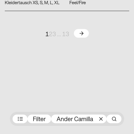
Kleidertausch XS, S, M, L, XL
Feel/Fire
Weiter
1
2
3
…
13
Preisträger:innen
Filter
Ander Camilla
Su