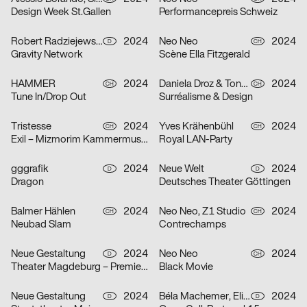
Design Week St.Gallen
Performancepreis Schweiz
Robert Radziejewski, Michal Veltruský
2024
Neo Neo
2024
D
CH
Gravity Network
Scène Ella Fitzgerald
HAMMER
2024
Daniela Droz & Tonatiuh Ambrosetti, Neo Neo
2024
CH
CH
Tune In/Drop Out
Surréalisme & Design
Tristesse
2024
Yves Krähenbühl
2024
CH
CH
Exil – Mizmorim Kammermusik Festival Basel
Royal LAN-Party
gggrafik
2024
Neue Welt
2024
D
D
Dragon
Deutsches Theater Göttingen
Balmer Hählen
2024
Neo Neo, Z1 Studio
2024
CH
CH
Neubad Slam
Contrechamps
Neue Gestaltung
2024
Neo Neo
2024
D
CH
Theater Magdeburg – Premierenplakate
Black Movie
Neue Gestaltung
2024
Béla Machemer, Eli Zaza Moysiopoulou, Nora Veismann, Konstantin Wagner, Gerrit Ludwig
2024
D
D