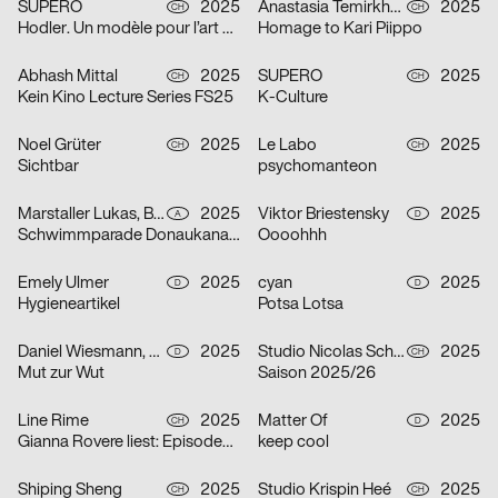
SUPERO
2025
Anastasia Temirkhan
2025
CH
CH
Hodler. Un modèle pour l’art suisse
Homage to Kari Piippo
Abhash Mittal
2025
SUPERO
2025
CH
CH
Kein Kino Lecture Series FS25
K-Culture
Noel Grüter
2025
Le Labo
2025
CH
CH
Sichtbar
psychomanteon
Marstaller Lukas, Béla Meiers
2025
Viktor Briestensky
2025
A
D
Schwimmparade Donaukanal 2025
Oooohhh
Emely Ulmer
2025
cyan
2025
D
D
Hygieneartikel
Potsa Lotsa
Daniel Wiesmann, Radziejewski Robert
2025
Studio Nicolas Schaltegger/DNA.work
2025
D
CH
Mut zur Wut
Saison 2025/26
Line Rime
2025
Matter Of
2025
CH
D
Gianna Rovere liest: Episoden von Alltagselefanten
keep cool
Shiping Sheng
2025
Studio Krispin Heé
2025
CH
CH