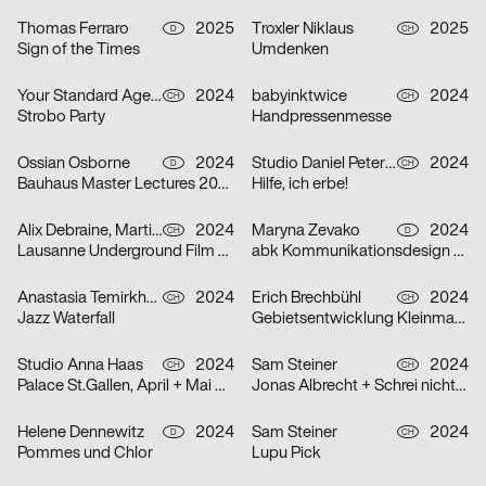
Thomas Ferraro
2025
Troxler Niklaus
2025
D
CH
Sign of the Times
Umdenken
Your Standard Agency
2024
babyinktwice
2024
CH
CH
Strobo Party
Handpressenmesse
Ossian Osborne
2024
Studio Daniel Peter, Alice Kolb
2024
D
CH
Bauhaus Master Lectures 2024
Hilfe, ich erbe!
Alix Debraine, Martial Grin
2024
Maryna Zevako
2024
CH
D
Lausanne Underground Film & Music Festival (LUFF) 2024
abk Kommunikationsdesign Workshops
Anastasia Temirkhan
2024
Erich Brechbühl
2024
CH
CH
Jazz Waterfall
Gebietsentwicklung Kleinmatt-/Bireggstrasse
Studio Anna Haas
2024
Sam Steiner
2024
CH
CH
Palace St.Gallen, April + Mai 2024
Jonas Albrecht + Schrei nicht so Orkestra
Helene Dennewitz
2024
Sam Steiner
2024
D
CH
Pommes und Chlor
Lupu Pick