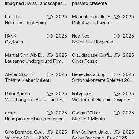
Imagined Swiss Landscapes: Perspectives and Edges in Image Collage
passato presente
Ltd. Ltd.
2025
Mauchle Isabelle, Felix Pfäffli, Brechbühl Erich
2025
A
CH
Heim Test, test Heim
Plakatszene Luzern
PANK
2025
Neo Neo
2025
CH
CH
Oxytocin
Scène Ella Fitzgerald
Martial Grin, Alix Debraine
2025
Claudiabasel Grafik + Interaktion
2025
CH
CH
Lausanne Underground Film & Music Festival 2025
Oliver Ressler
Atelier Cocchi
2025
Neue Gestaltung
2025
CH
D
Théâtre Kleber Méleau
Sinfoniekonzerte Spielzeit 2025/26
Peter Aurelia
2025
kollygujer
2025
CH
CH
Verleihung von Kultur- und Förderpreis und Goldener Ehrenmedaille 2025 des Kantons Zürich
Weltformat Graphic Design Festival 2025
onlab
2025
Carina Güttler
2025
CH
D
Unus pro omnibus, omnes pro uno
Start in 1 Minute
Sino Borando, Gwendoline Niederer, Serafina Räber
2025
Finn Stillhart, Jakob Galler, Lorena Gamper
2025
CH
CH
Window 2011 – 2022
Swiss Overshoot Day 2025