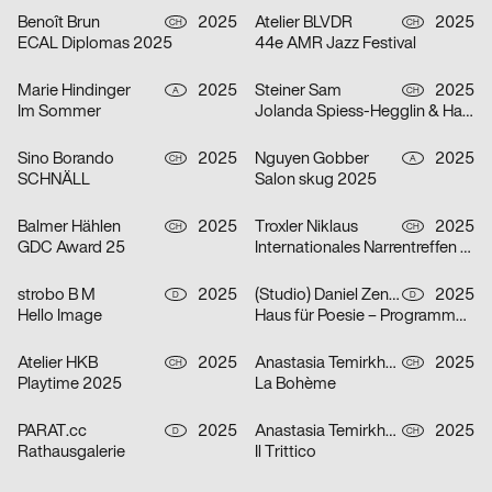
Benoît Brun
2025
Atelier BLVDR
2025
CH
CH
ECAL Diplomas 2025
44e AMR Jazz Festival
Marie Hindinger
2025
Steiner Sam
2025
A
CH
Im Sommer
Jolanda Spiess-Hegglin & Hansi Voigt lesen aus „Meistgeklickt“
Sino Borando
2025
Nguyen Gobber
2025
CH
A
SCHNÄLL
Salon skug 2025
Balmer Hählen
2025
Troxler Niklaus
2025
CH
CH
GDC Award 25
Internationales Narrentreffen Willisau
strobo B M
2025
(Studio) Daniel Zenker
2025
D
D
Hello Image
Haus für Poesie – Programmkampagne September/Oktober 2025
Atelier HKB
2025
Anastasia Temirkhan
2025
CH
CH
Playtime 2025
La Bohème
PARAT.cc
2025
Anastasia Temirkhan
2025
D
CH
Rathausgalerie
Il Trittico