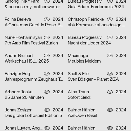
Gihong "Kiki" Park
2024
Bureau Progressiv
2024
D
D
& because my mother was crazy
Gala Adam-Förderpreis 2024
Polina Berleva
2024
Christoph Reinicke
2024
D
D
A Christmas Carol. In Prose. Being a Ghost Story of Christmas.
abk Kommunikationsdesign Workshops
Nune Hovhannisyan
2024
Bureau Progressiv
2024
CH
D
7th Arab Film Festival Zurich
Nacht der Lieder 2024
Andrin Brülhart
2024
Maximage
2024
CH
CH
Werkschau HSLU 2025
Meubles Meldem
Bänziger Hug
2024
Shelf & File
2024
CH
CH
Jahresprogramm Zeughaus Teufen 2024
Sven Bösiger – Planet ZIZA
Arbnore Toska
2024
Alina Traun
2024
CH
A
25 Jahre 20 Minuten
Sofort Geld!
Jonas Zesiger
2024
Balmer Hählen
2024
CH
CH
Das große Lottospiel Edition 5
AGI Open Basel
Jonas Luyten, Angel Zahner
2024
Balmer Hählen
2024
CH
CH