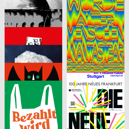
Der Liebhaber – Theater Basel
Die Würde aller Menschen ist unantastbar.
Michel Domeisen, Emily Horrolt, Hannah Klarer
2025
Lewin Harnisch
2025
CH
D
Dario Argento, Filmpodium Zürich
Eat The Filthy Rich
FLAG Aubry/Broquard
2025
PARAT.cc
2025
CH
D
CONFOEDERATIO
Fünf Freunde
Neue Gestaltung
2025
H A N D
2025
D
D
Die unendliche Geschichte
Der Sommer in Stuttgart 2025
Neue Gestaltung
2025
Studio Yannick Nuss
2025
D
D
Der kleine Vampir
Die Zirkulation von Arbeit, Kapital und Leben als Lieferkette – Alice Creischer & Andreas Siekmann
Neue Gestaltung
2025
Bureau Sandra Doeller
2025
D
D
Bezahlt wird nicht
100 Jahre Neues Frankfurt
Fons Hickmann
2025
Melissa Frongillo
2025
D
CH
Absofuckinglutely
7e Tourne-Films Festival Lausanne
Roland Radschopf, Florian Kowatz
2025
cyan
2025
A
D
100 Beste Plagiate – Geschichte kopiert sich
cyan work 1990 – 2025