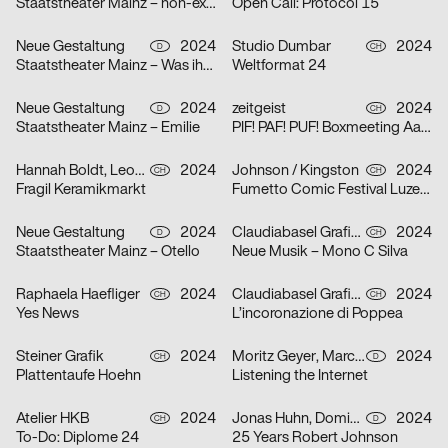
Staatstheater Mainz – non-existent
Open Call: Protocol 15
Neue Gestaltung
2024
Studio Dumbar
2024
D
CH
Staatstheater Mainz – Was ihr wollt
Weltformat 24
Neue Gestaltung
2024
zeitgeist
2024
D
CH
Staatstheater Mainz – Emilie
PIF! PAF! PUF! Boxmeeting Aarau
Hannah Boldt, Leonie Felber
2024
Johnson / Kingston
2024
CH
CH
Fragil Keramikmarkt
Fumetto Comic Festival Luzern
Neue Gestaltung
2024
Claudiabasel Grafik + Interaktion
2024
D
CH
Staatstheater Mainz – Otello
Neue Musik – Mono C Silva
Raphaela Haefliger
2024
Claudiabasel Grafik + Interaktion
2024
CH
CH
Yes News
L’incoronazione di Poppea
Steiner Grafik
2024
Moritz Geyer, Marc Roecker
2024
CH
D
Plattentaufe Hoehn
Listening the Internet
Atelier HKB
2024
Jonas Huhn, Dominik Keller, Michael Satter
2024
CH
D
To-Do: Diplome 24
25 Years Robert Johnson