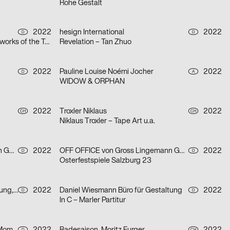
Rohe Gestalt
2022
hesign International
2022
D
D
Tokyo TDC in Berlin – Selected artworks of the Tokyo TDC annual awards 2021 & 2022
Revelation – Tan Zhuo
2022
Pauline Louise Noémi Jocher
2022
D
A
WIDOW & ORPHAN
2022
Troxler Niklaus
2022
CH
CH
Niklaus Troxler – Tape Art u.a.
OFF OFFICE von Gross Lingemann GbR
2022
OFF OFFICE von Gross Lingemann GbR
2022
D
D
Osterfestspiele Salzburg 23
Daniel Wiesmann Büro für Gestaltung, Radziejewski Robert
2022
Daniel Wiesmann Büro für Gestaltung
2022
D
D
In C – Marler Partitur
D
CH