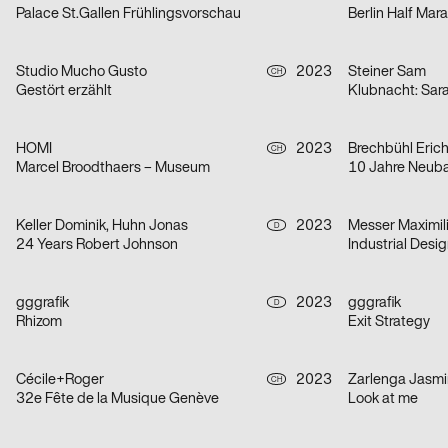
Palace St.Gallen Frühlingsvorschau
Berlin Half Mar
Studio Mucho Gusto
2023
Steiner Sam
CH
Gestört erzählt
Klubnacht: Sar
HOMI
2023
Brechbühl Eric
CH
Marcel Broodthaers – Museum
10 Jahre Neub
Keller Dominik, Huhn Jonas
2023
Messer Maximil
D
24 Years Robert Johnson
Industrial Desi
gggrafik
2023
gggrafik
D
Rhizom
Exit Strategy
Cécile+Roger
2023
Zarlenga Jasmi
CH
32e Fête de la Musique Genève
Look at me