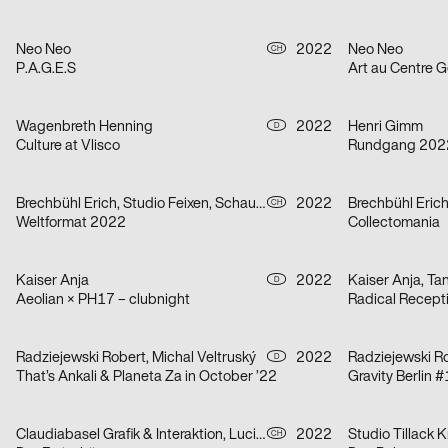
Neo Neo
2022
Neo Neo
CH
P.A.G.E.S
Art au Centre 
Wagenbreth Henning
2022
Henri Gimm
D
Culture at Vlisco
Rundgang 2022 
Brechbühl Erich, Studio Feixen, Schaub Josh
2022
Brechbühl Eric
CH
Weltformat 2022
Collectomania
Kaiser Anja
2022
Kaiser Anja, T
D
Aeolian × PH17 – clubnight
Radical Recepti
Radziejewski Robert, Michal Veltruský
2022
Radziejewski Ro
D
That’s Ankali & Planeta Za in October ’22
Gravity Berlin #
Claudiabasel Grafik & Interaktion, Lucian Kunz
2022
Studio Tillack K
CH