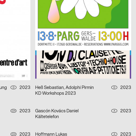
Nuit de la Photo #10
2023
PANK, Härtlein Martin »Fuzzy«
2023
CH
CH
 Lausanne
Jazz Festival Willisau 2023
2023
WePlayDesign
2023
D
CH
Festival FILMAR 2023
2023
strobo BM
2023
D
D
Oscar Tuazon – Was wir brauchen
tung
2023
Heß Sebastian, Adolphi Pirmin
2023
D
D
KD Workshops 2023
2023
Gascón Kovács Daniel
2023
CH
A
Kältetelefon
2023
Hoffmann Lukas
2023
CH
A