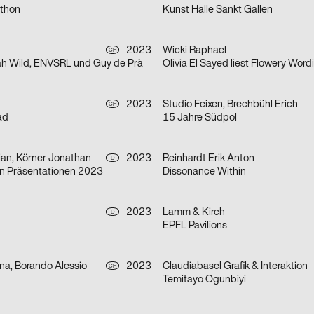
athon
Kunst Halle Sankt Gallen
2023
Wicki Raphael
CH
ah Wild, ENVSRL und Guy de Prà
Olivia El Sayed liest Flowery Word
h
2023
Studio Feixen, Brechbühl Erich
CH
ad
15 Jahre Südpol
ian, Körner Jonathan
2023
Reinhardt Erik Anton
D
gn Präsentationen 2023
Dissonance Within
2023
Lamm & Kirch
D
EPFL Pavilions
na, Borando Alessio
2023
Claudiabasel Grafik & Interaktion
CH
Temitayo Ogunbiyi