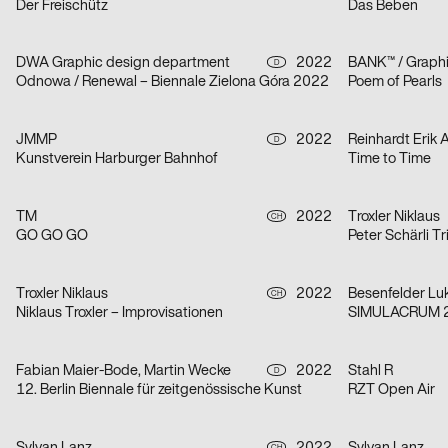
Der Freischütz
Das Beben
DWA Graphic design department
2022
BANK™ / Graphi
D
Odnowa / Renewal – Biennale Zielona Góra 2022
Poem of Pearls
JMMP
2022
Reinhardt Erik 
D
Kunstverein Harburger Bahnhof
Time to Time
TM
2022
Troxler Niklaus
CH
GO GO GO
Peter Schärli Tr
Troxler Niklaus
2022
Besenfelder Lu
CH
Niklaus Troxler – Improvisationen
SIMULACRUM 
Fabian Maier-Bode, Martin Wecke
2022
Stahl R
D
12. Berlin Biennale für zeitgenössische Kunst
RZT Open Air
CH