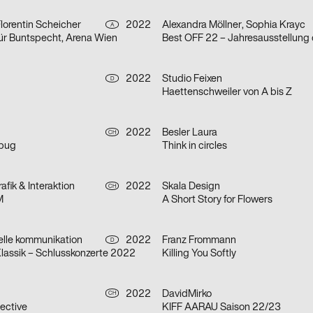
Florentin Scheicher
2022
Alexandra Möllner, Sophia Krayc
A
für Buntspecht, Arena Wien
2022
Studio Feixen
D
Haettenschweiler von A bis Z
2022
Besler Laura
CH
mbug
Think in circles
afik & Interaktion
2022
Skala Design
CH
M
A Short Story for Flowers
uelle kommunikation
2022
Franz Frommann
D
lassik – Schlusskonzerte 2022
Killing You Softly
2022
DavidMirko
CH
ective
KIFF AARAU Saison 22/23