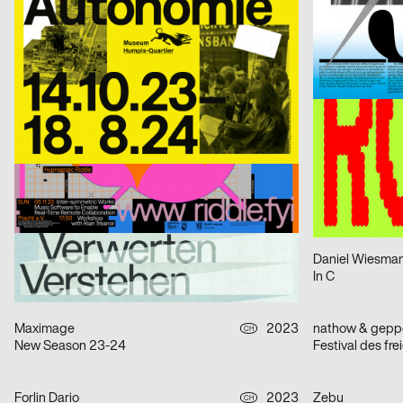
A Stuhl is a Tool
Das Denkmal is
Beck Janice
2023
Tristesse
CH
Am I?
Kaserne Basel,
Reichert Max
2023
Chiara Toteda,
D
Yoga Kurs Komma
INTERWOVEN
Distaff Studio
2023
D
I said ›Auf Wiedersehen‹ – 85 Jahre Kindertransport nach Großbritannien
strobo BM
2023
Daniel Wiesman
D
Gestern! Heute. Morgen?
In C
Maximage
2023
nathow & gepp
CH
New Season 23-24
Festival des fr
Forlin Dario
2023
Zebu
CH