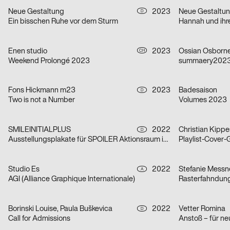
Neue Gestaltung
2023
Neue Gestaltu
D
Ein bisschen Ruhe vor dem Sturm
Hannah und ihr
Enen studio
2023
Ossian Osborn
CH
Weekend Prolongé 2023
summaery2023, 
Fons Hickmann m23
2023
Badesaison
D
Two is not a Number
Volumes 2023
SMILEINITIALPLUS
2022
Christian Kippe
D
Ausstellungsplakate für SPOILER Aktionsraum in Berlin
Playlist-Cover-
Studio Es
2022
Stefanie Messn
A
AGI (Alliance Graphique Internationale)
Rasterfahndung
Borinski Louise, Paula Buškevica
2022
Vetter Romina
D
Call for Admissions