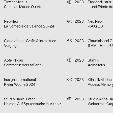
Troxler Niklaus
2023
Troxler Niklaus
CH
Christian Marien Quartett
… und Friede d
Neo Neo
2023
Neo Neo
CH
La Comédie de Valence 23–24
P.A.G.E.S
Claudiabasel Grafik & Interaktion
2023
Claudiabasel Gr
CH
Vergeigt
S AM – Homo U
Apfel Niklas
2023
Stahl R
D
Sommer in der ufaFabrik
Aerocircus
hesign International
2023
Klinksik Marinu
D
Kieler Woche 2024
Access Memory,
Studio Daniel Peter
2023
CH
Heimat. Auf Spurensuche in Mitholz
Weltformat Gra