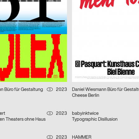
t …
Amériques noires
2023
Studio LA
CH
 Kampagne zum Saisonstart
17e Festival cinémas d’Afrique –
 Rösener Lukas
2023
Laucke Siebein
D
KinderKulturMonat 2023
Bureau Progressiv visuelle Kommunikation
2023
Ballaschke Tim
D
Mut zur Wut – 12th International Poster Competition
Geschirrrückruf
n Büro für Gestaltung
2023
Daniel Wiesmann Büro für Gestal
D
Cheese Berlin
ert
2023
babyinktwice
D
eien Theaters ohne Haus
Typographic Disillusion
2023
HAMMER
D