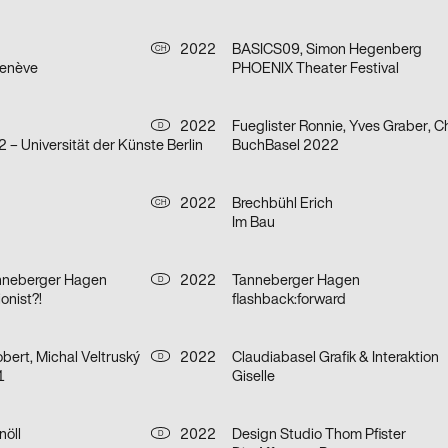
2022
BASICS09, Simon Hegenberg
CH
Genève
PHOENIX Theater Festival
2022
D
– Universität der Künste Berlin
BuchBasel 2022
h
2022
Brechbühl Erich
CH
Im Bau
anneberger Hagen
2022
Tanneberger Hagen
D
onist?!
flashback:forward
bert, Michal Veltruský
2022
Claudiabasel Grafik & Interaktion
D
1
Giselle
nöll
2022
Design Studio Thom Pfister
D