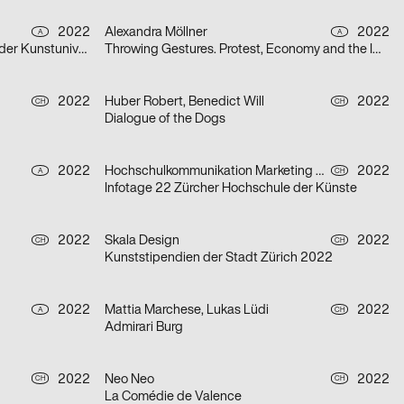
2022
Alexandra Möllner
2022
A
A
Best OFF 22 – Jahresausstellung der Kunstuniversität Linz
Throwing Gestures. Protest, Economy and the Imperceptible
2022
Huber Robert, Benedict Will
2022
CH
CH
Dialogue of the Dogs
2022
Hochschulkommunikation Marketing ZHdK
2022
A
CH
Infotage 22 Zürcher Hochschule der Künste
2022
Skala Design
2022
CH
CH
Kunststipendien der Stadt Zürich 2022
2022
Mattia Marchese, Lukas Lüdi
2022
A
CH
Admirari Burg
2022
Neo Neo
2022
CH
CH
La Comédie de Valence