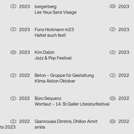
2023
bergerberg
2023
D
CH
Les Yeux Sans Visage
2023
Fons Hickmann m23
2023
D
D
Haltet euch fest!
2023
Kim Dabin
2023
CH
D
Jazz & Pop Festival
2022
Beton – Gruppe für Gestaltung
2022
D
A
Klima Aktion Oktober
2022
Büro Sequenz
2022
D
CH
Wortlaut – 14. St.Galler Literaturfestival
2022
Giannoulas Dimitris, Dhillon Amrit
2022
D
CH
rts 2023
amira