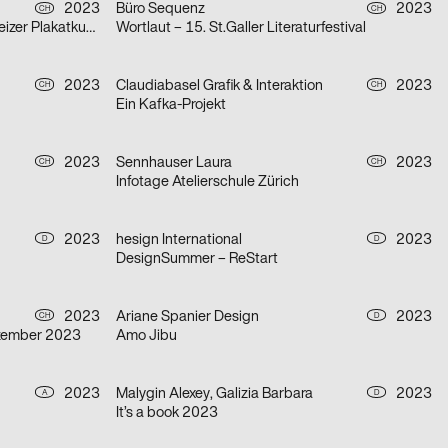
2023
Büro Sequenz
2023
CH
CH
Zeitzeugen im Weltformat – Schweizer Plakatkunst
Wortlaut – 15. St.Galler Literaturfestival
2023
Claudiabasel Grafik & Interaktion
2023
CH
CH
Ein Kafka-Projekt
2023
Sennhauser Laura
2023
CH
CH
Infotage Atelierschule Zürich
2023
hesign International
2023
D
D
DesignSummer – ReStart
2023
Ariane Spanier Design
2023
CH
D
ezember 2023
Amo Jibu
2023
Malygin Alexey, Galizia Barbara
2023
A
D
It’s a book 2023