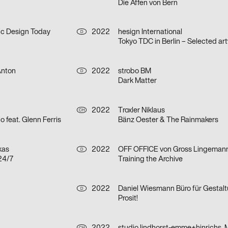
Die Affen von Bern
c Design Today
2022
hesign International
D
Anton
2022
strobo BM
D
Dark Matter
2022
Troxler Niklaus
CH
io feat. Glenn Ferris
Bänz Oester & The Rainmakers
kas
2022
D
24/7
Training the Archive
2022
D
Prosit!
CH