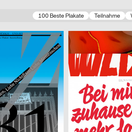
100 Beste Plakate
Teilnahme
2023
Linggi Annina
CH
itz Zürich – und jetzt?!
male gaze
2023
CH
na Haas
ston
2023
Studio Marie Cuennet
CH
Kunsthaus Biel, Eröffnungskamp
2023
Bureau Bernklau, Kuhn Johannes
CH
PHRE Festival
dio
2023
SUPERO
D