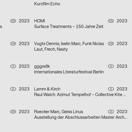
Kurzfilm Echo
2023
HOMI
2023
CH
CH
is
Surface Treatments – 150 Jahre Zeit
2023
Vugts Dennis, Iselin Marc, Funk Niclas
2023
CH
CH
Laut, Frech, Nasty
2023
gggrafik
2023
D
D
Internationales Literaturfestival Berlin
2023
Lamm & Kirch
2023
D
D
Raul Walch: Azimut Tempelhof – Collective Kite Flying
2023
Roecker Marc, Geiss Linus
2023
CH
D
Ausstellung der Abschlussarbeiten Master Architektur & Diplome Design