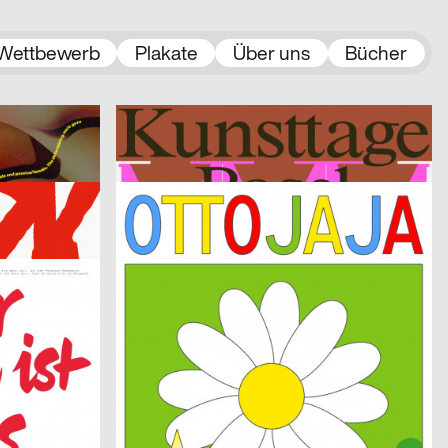
Wettbewerb
Plakate
Über uns
Bücher
2023
Stählin Alena, Tristesse
2023
CH
CH
Kunsttage Basel 2023
Zerbe Marcel, Schubmehl Sebastian, Gerus Viktoria
2023
SMILEINITIALPLUS
2023
D
D
Werkschau Kommunikationsdesign Hochschule Trier 2023
otto + JAJA
2023
Matthiesen Kai Damian
2023
CH
CH
agne 2023
Queer Underground Movement Night Party
2023
Marstaller Lukas
2023
CH
D
Spector Books
2023
SUPERO
2023
CH
CH