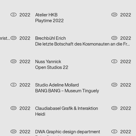
2022
Atelier HKB
2022
D
CH
Playtime 2022
Fueglister Ronnie, Yves Graber, Christian Hofer
2022
Brechbühl Erich
2022
CH
CH
Die letzte Botschaft des Kosmonauten an die Frau, die er einst in der ehemaligen Sowjetunion liebte
2022
Nuss Yannick
2022
CH
D
Open Studios 22
2022
Studio Adeline Mollard
2022
D
CH
BANG BANG – Museum Tinguely
2022
Claudiabasel Grafik & Interaktion
2022
CH
CH
Heidi
2022
DWA Graphic design department
2022
CH
D