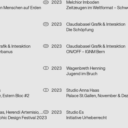
2023
Melchior Imboden
CH
en Menschen auf Erden
2023
Claudiabasel Grafik & Interaktion
CH
Die Schöpfung
afik & Interaktion
2023
Claudiabasel Grafik & Interaktion
CH
rbanus
ON/OFF – IGNM Bern
2023
Wagenbreth Henning
D
Jugend im Bruch
s
2023
Studio Anna Haas
D
 Estern Bloc #2
Palace St.Gallen, November & D
Studio Anna Haas, Herendi Artemisio, Johnson / Kingston, Claudiabasel Grafik & Interaktion, Prill Tania, Troxler Niklaus
2023
Studio Es
CH
phic Design Festival 2023
Initiative Urheberrecht