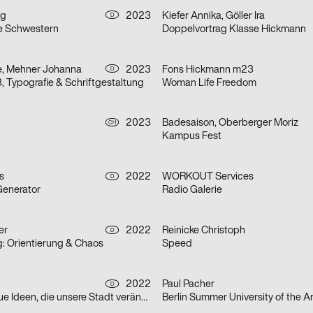
ng
2023
Kiefer Annika, Göller Ira
D
e Schwestern
Doppelvortrag Klasse Hickmann
e, Mehner Johanna
2023
Fons Hickmann m23
D
Typografie & Schriftgestaltung
Woman Life Freedom
2023
Badesaison, Oberberger Moriz
CH
Kampus Fest
s
2022
WORKOUT Services
D
Generator
Radio Galerie
er
2022
Reinicke Christoph
D
: Orientierung & Chaos
Speed
2022
Paul Pacher
D
Anstoß – für neue Ideen, die unsere Stadt verändern
Berlin Summer University of the A