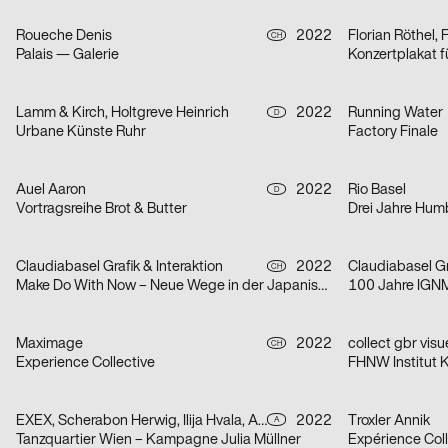
Roueche Denis
2022
Florian Röthel, 
CH
Palais — Galerie
Konzertplakat 
Lamm & Kirch, Holtgreve Heinrich
2022
Running Water
D
Urbane Künste Ruhr
Factory Finale
Auel Aaron
2022
Rio Basel
D
Vortragsreihe Brot & Butter
Drei Jahre Hu
Claudiabasel Grafik & Interaktion
2022
Claudiabasel Gr
CH
Make Do With Now – Neue Wege in der Japanischen Architektur
100 Jahre IGN
Maximage
2022
collect gbr vis
CH
Experience Collective
FHNW Institut K
EXEX, Scherabon Herwig, Ilija Hvala, Anouk Rehorek, Erli Grünzweil, Joshua Alena Mallek
2022
Troxler Annik
A
Tanzquartier Wien – Kampagne Julia Müllner
Expérience Coll