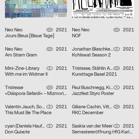
Atelier Bundi AG
2021
Herendi Artemisio
2021
CH
CH
Edgar
Formafantasma: Cambio – Baum, Holz, Mensch
Neo Neo
2021
Neo Neo
2021
CH
CH
Jours Bleus [Blaue Tage]
NOF
Neo Neo
2021
Jonathan Blaschke, Bruno Jacoby
2021
CH
D
Am Stram Gram
Kohlswat Season 2
Mini-Zine-Library
2021
Tristesse, Stählin Alena
2021
D
CH
With me im Widmer II
Kunsttage Basel 2021
Tristesse
2021
Paul Buschnegg, Kilian Hanappi, Marcus Wagner
2021
CH
A
»Diáspora Sefardí« – Mizmorim Kammermusik Festival
Jazzfest Styro Poster
Valentin Jauch, Sonia González
2021
Giliane Cachin, Vilté Jurgutyté
2021
D
CH
This Must Be The Place
RKC December
cyan (Daniela Haufe + Detlef Fiedler)
2021
Saskia van der Meer
2021
D
D
Don Quixote
Semestereröffnung HfG Karlsruhe