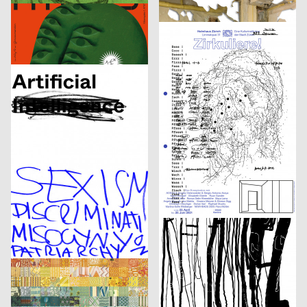
Human Parasite
Etudes d’espace [Raumstudien] n° 1-52 – Visarte Vaud
DIA Studio
2021
Vinzenz Meyner
2021
CH
CH
Optimo – Antique Legacy
Zirkuliere! Eine Konspiration
Isabell Hammelbeck, Jana Michael
2021
2xGoldstein
2021
D
D
Artificial Sexism
Architecture Infrastructure Landscape – Construction and Representation of the Territory in Latin America [Architektur Infrastruktur Landschaft – Konstruktion und Repräsentation des Territoriums in Lateinamerika]
Adele Stroh
2021
Maximage
2021
D
CH
Geburt erfolgreich – das Leben ist kein Robinson Club
ARSENIC Saison 2021–2022
3007
2021
3007
2021
A
A
Frauen der Wiener Werkstätte
Rechnitz (Anđeo uništenja) / Rechnitz (Der Würgeengel) by Elfriede Jelinek
Claudiabasel Grafik & Interaktion
2021
Claudiabasel Grafik & Interaktion
2021
CH
CH
S AM Accsess for all
Die Nase
Balmer Hählen
2021
Balmer Hählen
2021
CH
CH
Foreign Agent – Live Bold
Fabienne Levy – Romane De Watteville
Phila Büdding, Jana Rzehak
2021
figures
2021
D
CH
Jazzkabinett
Kunsthalle Fribourg 30/40 ans Jubilé