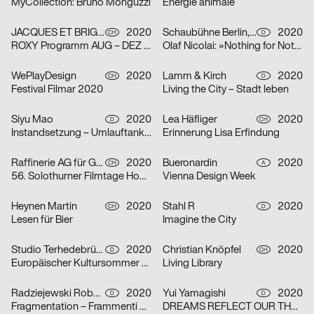
MyCollection: Bruno Monguzzi
Énergie animale
JACQUES ET BRIGITTE
2020
Schaubühne Berlin, Olaf Nicolai
2020
CH
D
ROXY Programm AUG – DEZ 2020
Olaf Nicolai: »Nothing for Nothing/Try again«
WePlayDesign
2020
Lamm & Kirch
2020
CH
D
Festival Filmar 2020
Living the City – Stadt leben
Siyu Mao
2020
Lea Häfliger
2020
D
CH
Instandsetzung – Umlauftank 2
Erinnerung Lisa Erfindung
Raffinerie AG für Gestaltung
2020
Bueronardin
2020
CH
A
56. Solothurner Filmtage Home Edition
Vienna Design Week
Heynen Martin
2020
Stahl R
2020
CH
D
Lesen für Bier
Imagine the City
Studio Terhedebrügge
2020
Christian Knöpfel
2020
D
CH
Europäischer Kultursommer Fellbach
Living Library
Radziejewski Robert
2020
Yui Yamagishi
2020
D
D
Fragmentation – Frammenti di Due
DREAMS REFLECT OUR THOUGHTS