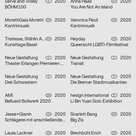
Serve and Volley
2020
Anna Haas
2020
D
CH
BÖHM100
You Are Not An Island
MorettiGaia Moretti
2020
Veronica Paoli
2020
CH
CH
Kantrimiusik
Kantrimiusik
Tristesse, Stählin Alena
2020
Heyday
2020
CH
CH
Kunsttage Basel
Queersicht LGBTI-Filmfestival
Neue Gestaltung
2020
Neue Gestaltung
2020
D
D
Theater Erlangen Premieren 20/21
Transit
Neue Gestaltung
2020
Neue Gestaltung
2020
D
D
Drei Schwestern
Die Bremer Stadtmusikanten
AMI
2020
hesign International
2020
CH
D
Belluard Bollwerk 2020
Li Bin Yuan Solo Exhibition
Jesse+Gianin
2020
Scarlett Bang
2020
CH
CH
Schlägerei mit anschließender Diskussion
Big Zis
Laura Lackner
2020
Brechbühl Erich
2020
CH
CH