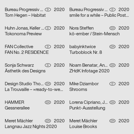
Bureau Progressiv visuelle Kommunikation
2020
Bureau Progressiv visuelle Kommunikation
2020
D
D
Tom Hegen – Habitat
smile for a while – Public Poster Gallery Reloaded
Huhn Jonas, Keller Dominik
2020
Nora Steffen
2020
D
CH
Tokonoma Preview
kö-ember / Stein-Mensch
FAN Collective
2020
babyinktwice
2020
D
CH
FAN No. 2 RESIDENCE
Turboblock Nr. 8
Sonja Schwarz
2020
Noam Benatar, Anamaria Fernandez, Vilté Jurgutyté, Keller Samara
2020
D
CH
Ästhetik des Designs
ZHdK Infotage 2020
Design Studio Thom Pfister
2020
Mike Dziambor
2020
CH
D
La Trouvaille – »ready-to-wear«
Shrooms
HAMMER
2020
Lorena Cipriano, Julia Hoogkamer
2020
CH
CH
Gessnerallee
Punkt-Ausstellung
Meret Mächler
2020
Meret Mächler
2020
CH
CH
Langnau Jazz Nights 2020
Louise Brooks