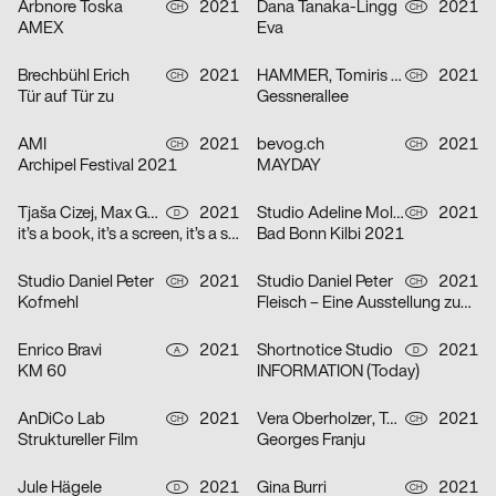
Arbnore Toska
2021
Dana Tanaka-Lingg
2021
CH
CH
AMEX
Eva
Brechbühl Erich
2021
HAMMER, Tomiris Shyngyssova
2021
CH
CH
Tür auf Tür zu
Gessnerallee
AMI
2021
bevog.ch
2021
CH
CH
Archipel Festival 2021
MAYDAY
Tjaša Cizej, Max Gültig, Laura Hähnel, Basil Haug
2021
Studio Adeline Mollard, Coboi
2021
D
CH
it’s a book, it’s a screen, it’s a space in between
Bad Bonn Kilbi 2021
Studio Daniel Peter
2021
Studio Daniel Peter
2021
CH
CH
Kofmehl
Fleisch – Eine Ausstellung zum Innenleben
Enrico Bravi
2021
Shortnotice Studio
2021
A
D
KM 60
INFORMATION (Today)
AnDiCo Lab
2021
Vera Oberholzer, Tonja Wüthrich
2021
CH
CH
Struktureller Film
Georges Franju
Jule Hägele
2021
Gina Burri
2021
D
CH