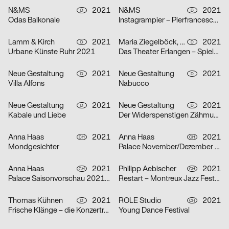
N&MS
2021
N&MS
2021
D
D
Odas Balkonale
Instagrampier – Pierfrancesco Celada
Lamm & Kirch
2021
Maria Ziegelböck, Neue Gestaltung
2021
D
D
Urbane Künste Ruhr 2021
Das Theater Erlangen – Spielzeit 2021/22
Neue Gestaltung
2021
Neue Gestaltung
2021
D
D
Villa Alfons
Nabucco
Neue Gestaltung
2021
Neue Gestaltung
2021
D
D
Kabale und Liebe
Der Widerspenstigen Zähmung
Anna Haas
2021
Anna Haas
2021
CH
CH
Mondgesichter
Palace November/Dezember 2021
Anna Haas
2021
Philipp Aebischer
2021
CH
CH
Palace Saisonvorschau 2021/22
Restart – Montreux Jazz Festival 2021
Thomas Kühnen
2021
ROLE Studio
2021
D
CH
Frische Klänge – die Konzertreihe
Young Dance Festival