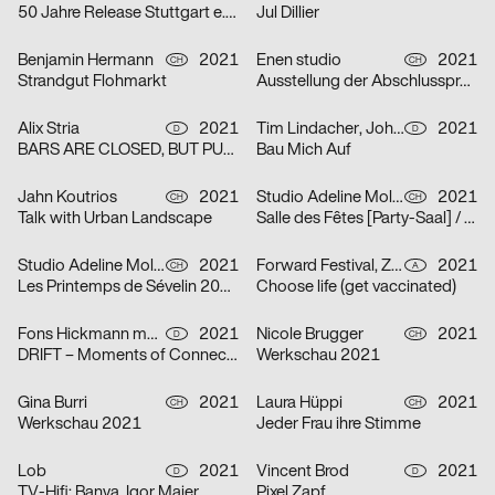
50 Jahre Release Stuttgart e. V.
Jul Dillier
Benjamin Hermann
2021
Enen studio
2021
CH
CH
Strandgut Flohmarkt
Ausstellung der Abschlussprojekte 2021 HEAD
Alix Stria
2021
Tim Lindacher, Johannes Schreiner
2021
D
D
BARS ARE CLOSED, BUT PUB IS OPEN! [Bars sind geschlossen, doch PUB ist geöfffnet!]
Bau Mich Auf
Jahn Koutrios
2021
Studio Adeline Mollard
2021
CH
CH
Talk with Urban Landscape
Salle des Fêtes [Party-Saal] / Orphelins [Waisen]
Studio Adeline Mollard
2021
Forward Festival, ZWUPP, Maša Stanic
2021
CH
A
Les Printemps de Sévelin 2021 [Sévelin-Frühling 2021]
Choose life (get vaccinated)
Fons Hickmann m23
2021
Nicole Brugger
2021
D
CH
DRIFT – Moments of Connection
Werkschau 2021
Gina Burri
2021
Laura Hüppi
2021
CH
CH
Werkschau 2021
Jeder Frau ihre Stimme
Lob
2021
Vincent Brod
2021
D
D
TV-Hifi: Banya, Igor Maier
Pixel Zapf