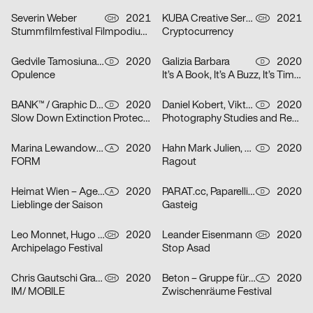
Severin Weber
2021
KUBA Creative Services
2021
CH
CH
Stummfilmfestival Filmpodium Zürich
Cryptocurrency
Gedvile Tamosiunaite, Jelena Luise, Shuaitong Zong
2020
Galizia Barbara
2020
D
D
Opulence
It’s A Book, It’s A Buzz, It’s Time to Discuss
BANK™ / Graphic Design Today
2020
Daniel Kobert, Viktor Lentzen
2020
D
D
Slow Down Extinction Protect Biodiversity
Photography Studies and Research
Marina Lewandowska
2020
Hahn Mark Julien, Kormann Raffael
2020
A
D
FORM
Ragout
Heimat Wien – Agentur für Veränderung
2020
PARAT.cc, Paparelli Nolan
2020
A
D
Lieblinge der Saison
Gasteig
Leo Monnet, Hugo Jauffret
2020
Leander Eisenmann
2020
CH
CH
Archipelago Festival
Stop Asad
Chris Gautschi Graphic & Editorial design
2020
Beton – Gruppe für Gestaltung
2020
CH
A
IM/ MOBILE
Zwischenräume Festival