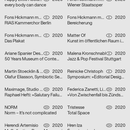
every body can dance
Wiener Staatsoper
Fons Hickmann m23
2020
Fons Hickmann m23
2020
D
D
RIAS Kammerchor Berlin
Bereicherung
Fons Hickmann m23
2020
Matter Of
2020
D
D
Das Plakat
Kunst im öffentlichen Raum in Stuttgart
Ariane Spanier Design
2020
Malena Kronschnabl
2020
D
D
50 Years Museum of Contemporary Art Skopje
Jazz & Pop Festival Stuttgart
Martin Stoecklin & Melina Wilson
2020
Reinicke Christoph
2020
CH
D
Olafur Eliasson, Symbiotic Seeing, Kunsthaus Zürich
Symposium: »Editorial Design Now«
Maximage, Studio Raphael Hefti
2020
Federica Zanetti, Linggi Annina
2020
CH
CH
Raphael Hefti: »Salutary Failures«
»Von Zwischenfall bis Zündschnur« – Sammlungsausstellung der Hochschule Luzern – Design & Kunst
NORM
2020
Tristesse
2020
CH
CH
Norm – It’s not complicated
Total Space
Herendi Artemisio
2020
Hren Iza
2020
CH
CH