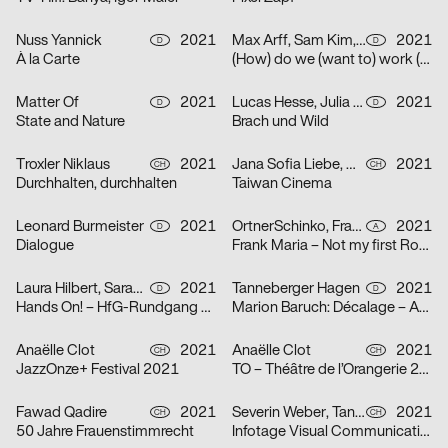
Nuss Yannick
2021
Max Arff, Sam Kim, Dokho Shin
2021
D
D
À la Carte
(How) do we (want to) work (together) (as (socially engaged) designers (students and neighbors)) (in neoliberal times)?
Matter Of
2021
Lucas Hesse, Julia Löffler
2021
D
D
State and Nature
Brach und Wild
Troxler Niklaus
2021
Jana Sofia Liebe, Wetli Tanaka Minami
2021
CH
CH
Durchhalten, durchhalten
Taiwan Cinema
Leonard Burmeister
2021
OrtnerSchinko, Frank Maria
2021
D
A
Dialogue
Frank Maria – Not my first Rodeo
Laura Hilbert, Sarah Stendel
2021
Tanneberger Hagen
2021
D
D
Hands On! – HfG-Rundgang 2021
Marion Baruch: Décalage – Ausstellung in der der HGB Galerie
Anaëlle Clot
2021
Anaëlle Clot
2021
CH
CH
JazzOnze+ Festival 2021
TO – Théâtre de l’Orangerie 2021
Fawad Qadire
2021
Severin Weber, Tanja Vogt, Elia Geiger, Ladina Döring, Nicola Canziani
2021
CH
CH
50 Jahre Frauenstimmrecht
Infotage Visual Communication 2021 Zürcher Hochschule der Künste