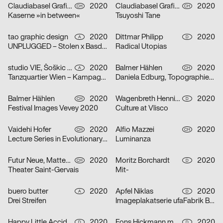
Claudiabasel Grafik & Interaktion
2020
Claudiabasel Grafik & Interaktion
2020
CH
CH
Kaserne »in between«
Tsuyoshi Tane
tao graphic design
2020
Dittmar Philipp
2020
A
D
UNPLUGGED – Stolen x Basdban
Radical Utopias
studio VIE, Šoškic Katarina, Scherabon Herwig
2020
Balmer Hählen
2020
A
CH
Tanzquartier Wien – Kampagne Camilla Schielin
Daniela Edburg, Topographies of Transformation
Balmer Hählen
2020
Wagenbreth Henning
2020
CH
D
Festival Images Vevey 2020
Culture at Vlisco
Vaidehi Hofer
2020
Alfio Mazzei
2020
CH
CH
Lecture Series in Evolutionary Ecology
Luminanza
Futur Neue, Matteo Venet
2020
Moritz Borchardt
2020
CH
D
Theater Saint-Gervais
Mit-
buero butter
2020
Apfel Niklas
2020
A
D
Drei Streifen
Imageplakatserie ufaFabrik Berlin
Happy Little Accidents
2020
Fons Hickmann m23
2020
D
D