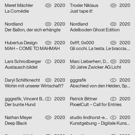
Meret Mächler
2020
Troxler Niklaus
2020
CH
CH
La Comédie
Just tape it!
Nordland
2020
Nordland
2020
CH
CH
Der Ballon, der sich erhängte
Adelboden Ghost Edition
Hubertus Design
2020
0xfff, 0x000
2020
CH
CH
MAH – COME TO MAHMAH
Gli occhi. La testa. Le braccia. Le mani. Il cuore. Grazie.
Lars Schrodberger
2020
Marc Lieberherr, David Zwicker
2020
D
CH
Austausch bildet
30 Jahre Zwicker AG Licht
Daryl Schiltknecht
2020
gggrafik
2020
CH
D
Wohin mit unserer Wirtschaft?
Abschied von den Helden, Spielzeit 19/20
gggrafik, Vincent Brod
2020
Patrick Bittner
2020
D
D
Der bunte Hund
PixxelCult – Call for Entries
Nathan Meyer
2020
studio lindhorst-emme
2020
CH
D
Deep Black
Kunstgebung – Digitale Kunstauktion