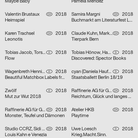
Maybe Baby
Pamela Méndez
Valentin Brustaux
2018
Samira Margni
2018
CH
CH
Heimspiel
Buchmarkt am Literaturfest Luzern
Karen Trachsel
2018
Claude Kuhn, Mark Hohn
2018
CH
CH
Leonotis
Tierpark Bern
Tobias Jacob, Torsten Illner
2018
Tobias Hönow, Hahn Mark Julien
2018
D
D
Flow
Discovered: Spector Books
Wagenbreth Henning
2018
cyan (Daniela Haufe + Detlef Fiedler)
2018
D
D
Beautiful Matchbox Labels from all over the World
Staatsballett Berlin 18/19
Zwölf
2018
Raffinerie AG für Gestaltung
2018
D
CH
Mut zur Wut 2018
Reichtum, Glück und langes Leben – Drucke zum chinesischen Neujahr
Raffinerie AG für Gestaltung
2018
Atelier HKB
2018
CH
CH
Monster, Teufel und Dämonen
Playtime
Studio CCRZ, Sidi Vanetti
2018
Uwe Loesch
2018
CH
D
Louis Kahn e Venezia
Krieg.Macht.Sinn.