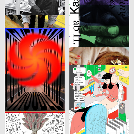
Swim City
AR Specimen
Claudiabasel Grafik & Interaktion
2019
Claudiabasel Grafik & Interaktion
2019
CH
CH
Unterem Radar
SAM 35
Studio Mark Bohle, Kormann Raffael
2019
Data-Orbit
2019
D
CH
Tonight at Merlin
Bricolage
CoDe. Zürich GmbH
2019
studio VIE
2019
CH
A
Very Much Dutch
Tanzquartier Wien Kampagne – Jakob Lena Knebl
Bene Rohlmann
2019
Arbnore Toska
2019
D
CH
Mike Gordon
Seen 2.31 PM
Atelier Poisson
2019
SMILEINITIALPLUS
2019
CH
D
Les Étés d’Yverdon
SPOILER – Ausstellungsplakate
PANK
2019
SUPERO
2019
CH
CH
Jazz Festival Willisau 2019
La Plage des Six Pompes 2019
Dienstleistungsplattform Institut Visuelle Kommunikation, Hoang Nguyen
2019
Rob&Rose, Christian Spirig
2019
CH
CH
Future Sense
Werkstatt Alpen