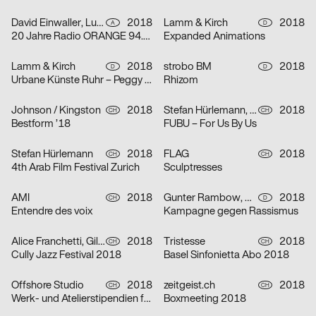
David Einwaller, Lukas Novak
2018
Lamm & Kirch
2018
A
D
20 Jahre Radio ORANGE 94.0 – Das Freie Radio in Wien
Expanded Animations
Lamm & Kirch
2018
strobo BM
2018
D
D
Urbane Künste Ruhr – Peggy Buth: Vom Nutzen der Angst
Rhizom
Johnson / Kingston
2018
Stefan Hürlemann, Tanja Krebs, Anna Pravorotskaya, Laurence Lok Hang Hau
2018
CH
CH
Bestform ’18
FUBU – For Us By Us
Stefan Hürlemann
2018
FLAG
2018
CH
CH
4th Arab Film Festival Zurich
Sculptresses
AMI
2018
Gunter Rambow, Angelika Eschbach-Rambow
2018
CH
D
Entendre des voix
Kampagne gegen Rassismus
Alice Franchetti, Giliane Cachin
2018
Tristesse
2018
CH
CH
Cully Jazz Festival 2018
Basel Sinfonietta Abo 2018
Offshore Studio
2018
zeitgeist.ch
2018
CH
CH
Werk- und Atelierstipendien für Kunst
Boxmeeting 2018