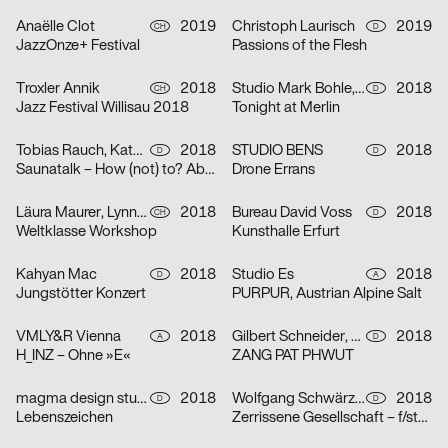
Anaëlle Clot
2019
Christoph Laurisch
2019
CH
D
JazzOnze+ Festival
Passions of the Flesh
Troxler Annik
2018
Studio Mark Bohle, Kormann Raffael
2018
CH
D
Jazz Festival Willisau 2018
Tonight at Merlin
Tobias Rauch, Kathrin Baumgartner
2018
STUDIO BENS
2018
D
D
Saunatalk – How (not) to? Abilities – what am I capable to?
Drone Errans
Läura Maurer, Lynne Kopp, Max Fingerhuth
2018
Bureau David Voss
2018
CH
D
Weltklasse Workshop
Kunsthalle Erfurt
Kahyan Mac
2018
Studio Es
2018
D
A
Jungstötter Konzert
PURPUR, Austrian Alpine Salt
VMLY&R Vienna
2018
Gilbert Schneider, Karolina Pietrzyk, Tobias Wenig
2018
A
D
H_INZ – Ohne »E«
ZANG PAT PHWUT
magma design studio
2018
Wolfgang Schwärzler
2018
D
D
Lebenszeichen
Zerrissene Gesellschaft – f/stop 2018 – 8. Festival für Fotografie Leipzig