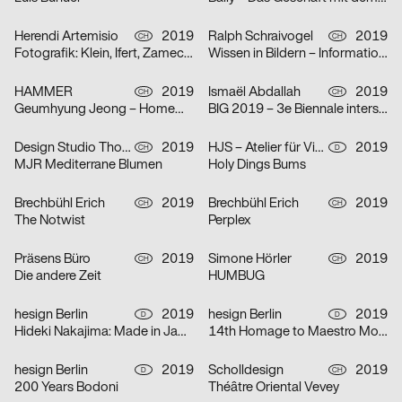
Herendi Artemisio
2019
Ralph Schraivogel
2019
CH
CH
Fotografik: Klein, Ifert, Zamecznik
Wissen in Bildern – Informationsdesign heute
HAMMER
2019
Ismaël Abdallah
2019
CH
CH
Geumhyung Jeong – Homemade RC Toy
BIG 2019 – 3e Biennale interstellaire des espaces d’art de Genève
Design Studio Thom Pfister
2019
HJS – Atelier für Visuelle Kommunikation
2019
CH
D
MJR Mediterrane Blumen
Holy Dings Bums
Brechbühl Erich
2019
Brechbühl Erich
2019
CH
CH
The Notwist
Perplex
Präsens Büro
2019
Simone Hörler
2019
CH
CH
Die andere Zeit
HUMBUG
hesign Berlin
2019
hesign Berlin
2019
D
D
Hideki Nakajima: Made in Japan. Tokyo (Berlin edition)
14th Homage to Maestro Morteza Momayez – Solo exhibition of Jianping He’s works in Tehran
hesign Berlin
2019
Scholldesign
2019
D
CH
200 Years Bodoni
Théâtre Oriental Vevey