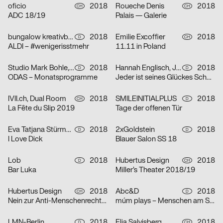
oficio
2018
Roueche Denis
2018
CH
CH
ADC 18/19
Palais — Galerie
bungalow kreativbüro
2018
Emilie Excoffier
2018
D
CH
ALDI – #wenigerisstmehr
11.11 in Poland
Studio Mark Bohle, Nam Huynh
2018
Hannah Englisch, Janni Froese
2018
D
D
ODAS – Monatsprogramme
Jeder ist seines Glückes Schmied
IVII.ch, Dual Room
2018
SMILEINITIALPLUS
2018
CH
D
La Fête du Slip 2019
Tage der offenen Tür
Eva Tatjana Stürmer, Lena Thomaka
2018
2xGoldstein
2018
D
D
I Love Dick
Blauer Salon SS 18
Lob
2018
Hubertus Design
2018
D
CH
Bar Luka
Miller’s Theater 2018/19
Hubertus Design
2018
Abc&D
2018
CH
D
Nein zur Anti-Menschenrechtsinitiative
múm plays – Menschen am Sonntag
LMN-Berlin
2018
Elia Salvisberg
2018
D
CH