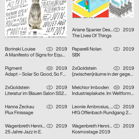
babyinktwice
2019
Lars Lenhardt Serigrafie & Siebdruck
2019
CH
D
POW!
ÜBERDRUCK
Ariane Spanier Design
2019
Ariane Spanier Design
2019
D
D
Akademiekonzerte – Orchester des Nationaltheaters Mannheim, Spielzeit 2
The Lives Of Things
Borinski Louise
2019
Paparelli Nolan
2019
D
D
A Manifesto of Signs for Equality
SBX
Pigment
2019
2xGoldstein
2019
CH
D
Adapt – Solar So Good, So Far Not Good
(zwischen)räume in der gegenwartsmusik
2xGoldstein
2019
Melchior Imboden
2019
D
CH
Literatur im Blauen Salon SS2019
Industrieplakate. Im Weltformat 1900 bis heute
Hanna Zeckau
2019
Leonie Ambrosius, Michel Bütepage
2019
D
D
Plux Finissage
HfG Offenbach Rundgang 2019
Wagenbreth Henning
2019
Wagenbreth Henning
2019
D
D
25 Jahre Jazz in E.
Kosmostage 2019