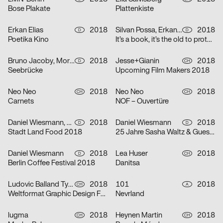
Bose Plakate
Plattenkiste
Erkan Elias
2018
Silvan Possa, Erkan Elias, Anne Dietzsch
2018
D
D
Poetika Kino
It’s a book, it’s the old to protest, it’s the new to request
Bruno Jacoby, Moritz Appich, Johanna Schäfer
2018
Jesse+Gianin
2018
D
CH
Seebrücke
Upcoming Film Makers 2018
Neo Neo
2018
Neo Neo
2018
CH
CH
Carnets
NOF – Ouvertüre
Daniel Wiesmann, Simon Schmalhorst
2018
Daniel Wiesmann
2018
D
D
Stadt Land Food 2018
25 Jahre Sasha Waltz & Guests
Daniel Wiesmann
2018
Lea Huser
2018
D
CH
Berlin Coffee Festival 2018
Danitsa
Ludovic Balland Typography Cabinet, Julian Humm
2018
101
2018
CH
A
Weltformat Graphic Design Festival
Nevrland
lugma
2018
Heynen Martin
2018
CH
CH