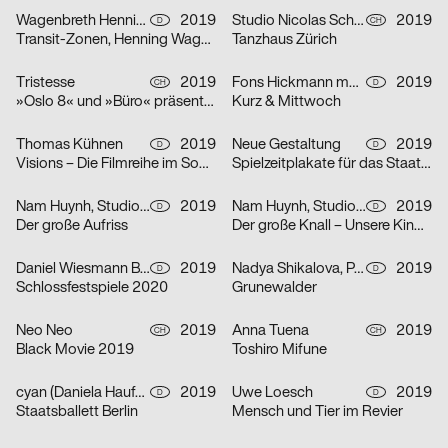
Wagenbreth Henning
2019
Studio Nicolas Schaltegger
2019
D
CH
Transit-Zonen, Henning Wagenbreth in der Kunstbibliothek
Tanzhaus Zürich
Tristesse
2019
Fons Hickmann m23
2019
CH
D
»Oslo 8« und »Büro« präsentieren den 23. vfg Nachwuchsförderpreis für Fotografie
Kurz & Mittwoch
Thomas Kühnen
2019
Neue Gestaltung
2019
D
D
Visions – Die Filmreihe im Sommersemester
Spielzeitplakate für das Staatstheater Mainz
Nam Huynh, Studio Mark Bohle
2019
Nam Huynh, Studio Mark Bohle
2019
D
D
Der große Aufriss
Der große Knall – Unsere Kinderzimmer
Daniel Wiesmann Büro für Gestaltung
2019
Nadya Shikalova, Paul Jochum
2019
D
D
Schlossfestspiele 2020
Grunewalder
Neo Neo
2019
Anna Tuena
2019
CH
CH
Black Movie 2019
Toshiro Mifune
cyan (Daniela Haufe + Detlef Fiedler)
2019
Uwe Loesch
2019
D
D
Staatsballett Berlin
Mensch und Tier im Revier