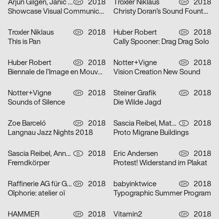
Arjun Gilgen, Janic Fotsch, Pascal Sennhauser
2018
Troxler Niklaus
2018
CH
CH
Showcase Visual Communication
Christy Doran’s Sound Fountain
Troxler Niklaus
2018
Huber Robert
2018
CH
CH
This is Pan
Cally Spooner: Drag Drag Solo
Huber Robert
2018
Notter+Vigne
2018
CH
CH
Biennale de l’Image en Mouvement 2018
Vision Creation New Sound
Notter+Vigne
2018
Steiner Grafik
2018
CH
CH
Sounds of Silence
Die Wilde Jagd
Zoe Barceló
2018
Sascia Reibel, Mathias Lempart
2018
CH
D
Langnau Jazz Nights 2018
Proto Migrane Buildings
Sascia Reibel, Anna Cairns
2018
Eric Andersen
2018
D
CH
Fremdkörper
Protest! Widerstand im Plakat
Raffinerie AG für Gestaltung
2018
babyinktwice
2018
CH
CH
Oïphorie: atelier oï
Typographic Summer Program
HAMMER
2018
Vitamin2
2018
CH
CH