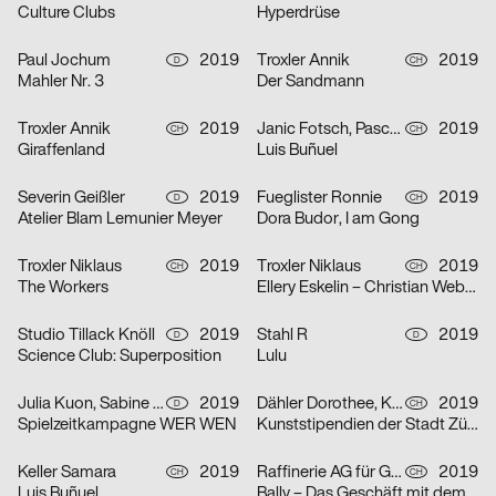
Culture Clubs
Hyperdrüse
Paul Jochum
2019
Troxler Annik
2019
D
CH
Mahler Nr. 3
Der Sandmann
Troxler Annik
2019
Janic Fotsch, Pascal Sennhauser
2019
CH
CH
Giraffenland
Luis Buñuel
Severin Geißler
2019
Fueglister Ronnie
2019
D
CH
Atelier Blam Lemunier Meyer
Dora Budor, I am Gong
Troxler Niklaus
2019
Troxler Niklaus
2019
CH
CH
The Workers
Ellery Eskelin – Christian Weber – Michael Griener
Studio Tillack Knöll
2019
Stahl R
2019
D
D
Science Club: Superposition
Lulu
Julia Kuon, Sabine Meyer, Christoph Feist
2019
Dähler Dorothee, Kaj Lehmann
2019
D
CH
Spielzeitkampagne WER WEN
Kunststipendien der Stadt Zürich 2019
Keller Samara
2019
Raffinerie AG für Gestaltung
2019
CH
CH
Luis Buñuel
Bally – Das Geschäft mit dem Schuh