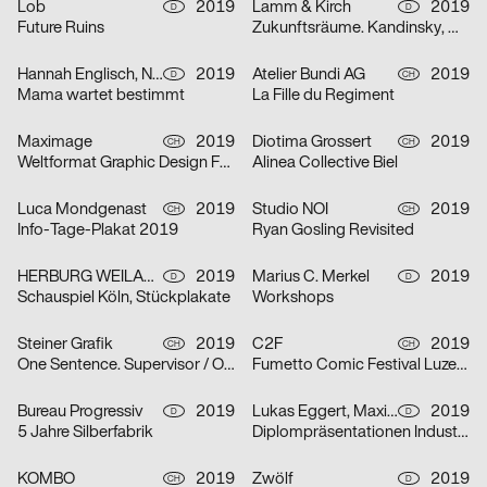
Lob
2019
Lamm & Kirch
2019
D
D
Future Ruins
Zukunftsräume. Kandinsky, Mondrian, Lissitzky und die abstrakt-konstruktive Avantgarde in Dresden 1919–1932
Hannah Englisch, Nils Krüger
2019
Atelier Bundi AG
2019
D
CH
Mama wartet bestimmt
La Fille du Regiment
Maximage
2019
Diotima Grossert
2019
CH
CH
Weltformat Graphic Design Festival
Alinea Collective Biel
Luca Mondgenast
2019
Studio NOI
2019
CH
CH
Info-Tage-Plakat 2019
Ryan Gosling Revisited
HERBURG WEILAND
2019
Marius C. Merkel
2019
D
D
Schauspiel Köln, Stückplakate
Workshops
Steiner Grafik
2019
C2F
2019
CH
CH
One Sentence. Supervisor / Omni Selassi
Fumetto Comic Festival Luzern 2019
Bureau Progressiv
2019
Lukas Eggert, Maximilian Haslauer
2019
D
D
5 Jahre Silberfabrik
Diplompräsentationen Industriedesign
KOMBO
2019
Zwölf
2019
CH
D