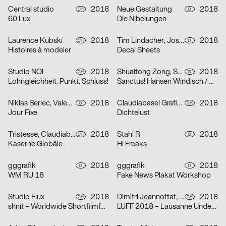
Central studio
2018
Neue Gestaltung
2018
CH
D
60 Lux
Die Nibelungen
Laurence Kubski
2018
Tim Lindacher, Josephine Doser
2018
CH
D
Histoires à modeler
Decal Sheets
Studio NOI
2018
Shuaitong Zong, Sascia Reibel
2018
CH
D
Lohngleichheit. Punkt. Schluss!
Sanctus! Hansen Windisch / Snakesoda / Cadih / hermesbaby101
Niklas Berlec, Valentin Alisch
2018
Claudiabasel Grafik & Interaktion
2018
D
CH
Jour Fixe
Dichtelust
Tristesse, Claudiabasel Grafik & Interaktion
2018
Stahl R
2018
CH
D
Kaserne Globâle
Hi Freaks
gggrafik
2018
gggrafik
2018
D
D
WM RU 18
Fake News Plakat Workshop
Studio Flux
2018
Dimitri Jeannottat, Pierre Charmillot, Tiphaine Allemann
2018
CH
CH
shnit – Worldwide Shortfilmfestival
LUFF 2018 – Lausanne Underground Film & Music Festival