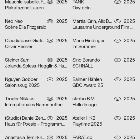
Mauchle Isabelle, Felix Pfäffli, Brechbühl Erich
2025
PANK
2025
CH
CH
Plakatszene Luzern
Oxytocin
Neo Neo
2025
Martial Grin, Alix Debraine
2025
CH
CH
Scène Ella Fitzgerald
Lausanne Underground Film & Music Festival 2025
Claudiabasel Grafik + Interaktion
2025
Marie Hindinger
2025
CH
A
Oliver Ressler
Im Sommer
Steiner Sam
2025
Sino Borando
2025
CH
CH
Jolanda Spiess-Hegglin & Hansi Voigt lesen aus „Meistgeklickt“
SCHNÄLL
Nguyen Gobber
2025
Balmer Hählen
2025
A
CH
Salon skug 2025
GDC Award 25
Troxler Niklaus
2025
strobo B M
2025
CH
D
Internationales Narrentreffen Willisau
Hello Image
(Studio) Daniel Zenker
2025
Atelier HKB
2025
D
CH
Haus für Poesie – Programmkampagne September/Oktober 2025
Playtime 2025
Anastasia Temirkhan
2025
PARAT.cc
2025
CH
D