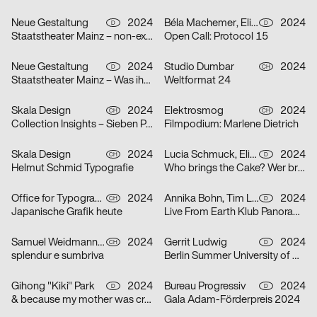
Neue Gestaltung
2024
Béla Machemer, Eli Zaza Moysiopoulou, Nora Veismann, Konstantin Wagner, Gerrit Ludwig
2024
D
D
Staatstheater Mainz – non-existent
Open Call: Protocol 15
Neue Gestaltung
2024
Studio Dumbar
2024
D
CH
Staatstheater Mainz – Was ihr wollt
Weltformat 24
Skala Design
2024
Elektrosmog
2024
CH
CH
Collection Insights – Sieben Perspektiven
Filmpodium: Marlene Dietrich
Skala Design
2024
Lucia Schmuck, Elisabeth Thoma
2024
CH
D
Helmut Schmid Typografie
Who brings the Cake? Wer bringt den Kuchen?
Office for Typography
2024
Annika Bohn, Tim Lindacher, Johannes Schreiner, Nina Sticher
2024
CH
D
Japanische Grafik heute
Live From Earth Klub Panorama Bar
Samuel Weidmann, Coralie Wipf
2024
Gerrit Ludwig
2024
CH
D
splendur e sumbriva
Berlin Summer University of Arts 2025
Gihong "Kiki" Park
2024
Bureau Progressiv
2024
D
D
& because my mother was crazy
Gala Adam-Förderpreis 2024