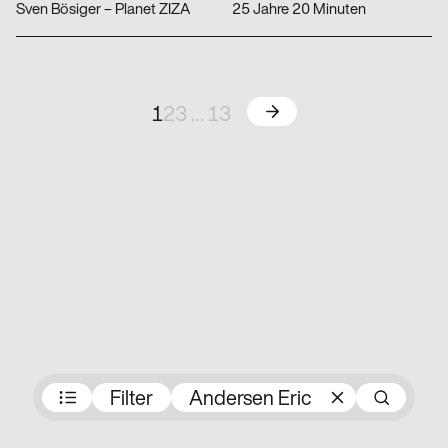
Sven Bösiger – Planet ZIZA
25 Jahre 20 Minuten
Weiter
1
2
3
…
13
Preisträger:innen
Filter
Andersen Eric
Su