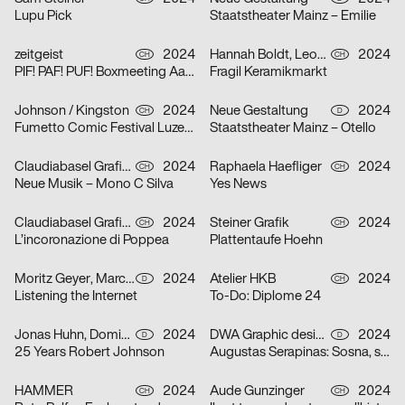
Lupu Pick
Staatstheater Mainz – Emilie
zeitgeist
2024
Hannah Boldt, Leonie Felber
2024
CH
CH
PIF! PAF! PUF! Boxmeeting Aarau
Fragil Keramikmarkt
Johnson / Kingston
2024
Neue Gestaltung
2024
CH
D
Fumetto Comic Festival Luzern
Staatstheater Mainz – Otello
Claudiabasel Grafik + Interaktion
2024
Raphaela Haefliger
2024
CH
CH
Neue Musik – Mono C Silva
Yes News
Claudiabasel Grafik + Interaktion
2024
Steiner Grafik
2024
CH
CH
L’incoronazione di Poppea
Plattentaufe Hoehn
Moritz Geyer, Marc Roecker
2024
Atelier HKB
2024
D
CH
Listening the Internet
To-Do: Diplome 24
Jonas Huhn, Dominik Keller, Michael Satter
2024
DWA Graphic design department
2024
D
D
25 Years Robert Johnson
Augustas Serapinas: Sosna, swierk i osika
HAMMER
2024
Aude Gunzinger
2024
CH
CH