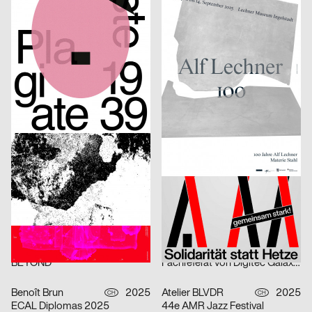
Double U
Alf Lechner 100 – Materie Stahl
Lukas Ruprecht
2025
Anastasia Temirkhan
2025
D
CH
Bachelorprojekt „NEW FACES“
ESAD Conference. Semantic Shapes
Onari Projects
2025
Badesaison
2025
CH
CH
Confoederatio
1. Mai 2025
Studio Speranza
2025
Shiping Sheng
2025
CH
CH
Elian Zeitel + Itakiry
From Letter to Gesture
Johnson / Kingston
2025
Wagenbreth Henning
2025
CH
D
Fumetto Comic Festival 2025
30 Jahre Haus Schwarzenberg
Samuel Weidmann
2025
Benoît Brun
2025
CH
CH
FÜR ALLE (statt wenige)
ECAL Open Day 2025
Audretsch Massimiliano
2025
Kerschbaum Philip, Fawad Qadire
2025
D
CH
BEYOND
Fachreferat von Digitec Galaxus „Fast alles für fast jede*n“
Benoît Brun
2025
Atelier BLVDR
2025
CH
CH
ECAL Diplomas 2025
44e AMR Jazz Festival