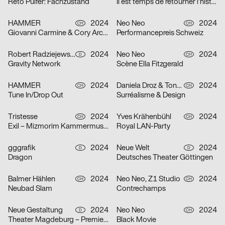
Reto Pulfer: Fachzustand
Il est temps de retourner l’histoire
HAMMER
2024
Neo Neo
2024
CH
CH
Giovanni Carmine & Cory Arcangel: ALL I EAT IN A DAY
Performancepreis Schweiz
Robert Radziejewski, Michal Veltruský
2024
Neo Neo
2024
D
CH
Gravity Network
Scène Ella Fitzgerald
HAMMER
2024
Daniela Droz & Tonatiuh Ambrosetti, Neo Neo
2024
CH
CH
Tune In/Drop Out
Surréalisme & Design
Tristesse
2024
Yves Krähenbühl
2024
CH
CH
Exil – Mizmorim Kammermusik Festival Basel
Royal LAN-Party
gggrafik
2024
Neue Welt
2024
D
D
Dragon
Deutsches Theater Göttingen
Balmer Hählen
2024
Neo Neo, Z1 Studio
2024
CH
CH
Neubad Slam
Contrechamps
Neue Gestaltung
2024
Neo Neo
2024
D
CH
Theater Magdeburg – Premierenplakate
Black Movie