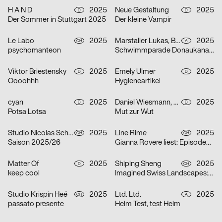
H A N D
2025
Neue Gestaltung
2025
D
D
Der Sommer in Stuttgart 2025
Der kleine Vampir
Le Labo
2025
Marstaller Lukas, Béla Meiers
2025
CH
A
psychomanteon
Schwimmparade Donaukanal 2025
Viktor Briestensky
2025
Emely Ulmer
2025
D
D
Oooohhh
Hygieneartikel
cyan
2025
Daniel Wiesmann, Radziejewski Robert
2025
D
D
Potsa Lotsa
Mut zur Wut
Studio Nicolas Schaltegger/DNA.work
2025
Line Rime
2025
CH
CH
Saison 2025/26
Gianna Rovere liest: Episoden von Alltagselefanten
Matter Of
2025
Shiping Sheng
2025
D
CH
keep cool
Imagined Swiss Landscapes: Perspectives and Edges in Image Collage
Studio Krispin Heé
2025
Ltd. Ltd.
2025
CH
A
passato presente
Heim Test, test Heim