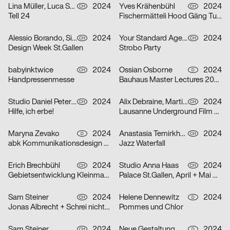
Lina Müller, Luca Schenardi, Wietlisbach Sophie
2024
Yves Krähenbühl
2024
CH
CH
Tell 24
Fischermätteli Hood Gäng Turbo-Tour
Alessio Borando, Sino Borando
2024
Your Standard Agency
2024
CH
CH
Design Week St.Gallen
Strobo Party
babyinktwice
2024
Ossian Osborne
2024
CH
D
Handpressenmesse
Bauhaus Master Lectures 2024
Studio Daniel Peter, Alice Kolb
2024
Alix Debraine, Martial Grin
2024
CH
CH
Hilfe, ich erbe!
Lausanne Underground Film & Music Festival (LUFF) 2024
Maryna Zevako
2024
Anastasia Temirkhan
2024
D
CH
abk Kommunikationsdesign Workshops
Jazz Waterfall
Erich Brechbühl
2024
Studio Anna Haas
2024
CH
CH
Gebietsentwicklung Kleinmatt-/Bireggstrasse
Palace St.Gallen, April + Mai 2024
Sam Steiner
2024
Helene Dennewitz
2024
CH
D
Jonas Albrecht + Schrei nicht so Orkestra
Pommes und Chlor
Sam Steiner
2024
Neue Gestaltung
2024
CH
D