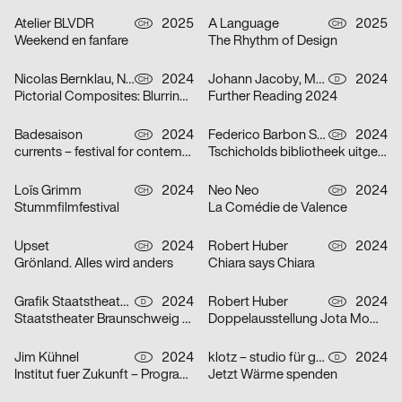
Atelier BLVDR
2025
A Language
2025
CH
CH
Weekend en fanfare
The Rhythm of Design
Nicolas Bernklau, Nina Flaitz
2024
Johann Jacoby, Mark van Leeuwen
2024
CH
D
Pictorial Composites: Blurring Boundaries – Ambiguous Realities
Further Reading 2024
Badesaison
2024
Federico Barbon Studio
2024
CH
CH
currents – festival for contemporary music
Tschicholds bibliotheek uitgepakt
Loïs Grimm
2024
Neo Neo
2024
CH
CH
Stummfilmfestival
La Comédie de Valence
Upset
2024
Robert Huber
2024
CH
CH
Grönland. Alles wird anders
Chiara says Chiara
Grafik Staatstheater Braunschweig, Running Water Creative Group, Studio Max Kuwertz
2024
Robert Huber
2024
D
CH
Staatstheater Braunschweig „Die Hölle ist leer, alle Teufel sind hier“
Doppelausstellung Jota Mombaça & Steffani Jemison
Jim Kühnel
2024
klotz – studio für gestaltung
2024
D
D
Institut fuer Zukunft – Programmplakate
Jetzt Wärme spenden