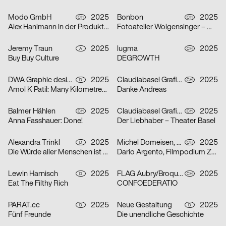
Modo GmbH
2025
Bonbon
2025
CH
CH
Alex Hanimann in der Produktionshalle von Tobias Lenggenhager
Fotoatelier Wolgensinger – Mit vier Augen
Jeremy Traun
2025
lugma
2025
A
CH
Buy Buy Culture
DEGROWTH
DWA Graphic design department
2025
Claudiabasel Grafik + Interaktion
2025
D
CH
Amol K Patil: Many Kilometres – Several Words
Danke Andreas
Balmer Hählen
2025
Claudiabasel Grafik + Interaktion
2025
CH
CH
Anna Fasshauer: Done!
Der Liebhaber – Theater Basel
Alexandra Trinkl
2025
Michel Domeisen, Emily Horrolt, Hannah Klarer
2025
D
CH
Die Würde aller Menschen ist unantastbar.
Dario Argento, Filmpodium Zürich
Lewin Harnisch
2025
FLAG Aubry/Broquard
2025
D
CH
Eat The Filthy Rich
CONFOEDERATIO
PARAT.cc
2025
Neue Gestaltung
2025
D
D
Fünf Freunde
Die unendliche Geschichte