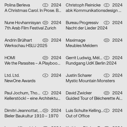
Polina Berleva
2024
Christoph Reinicke
2024
D
D
A Christmas Carol. In Prose. Being a Ghost Story of Christmas.
abk Kommunikationsdesign Workshops
Nune Hovhannisyan
2024
Bureau Progressiv
2024
CH
D
7th Arab Film Festival Zurich
Nacht der Lieder 2024
Andrin Brülhart
2024
Maximage
2024
CH
CH
Werkschau HSLU 2025
Meubles Meldem
HOMI
2024
Gerrit Ludwig, Mélan Rouillon
2024
CH
D
We the Parasites – A Playbook to Complicity
Rundgang UdK Berlin 2024
Ltd. Ltd.
2024
Justin Scharer
2024
A
D
NewOne Awards
Mystic Mountain Monsters
Paul Jochum, Thomas Sieberer
2024
David Zwicker
2024
A
CH
Kellerstöckl – eine Architekturtypologie im Südburgenland
Guided Tour of Blécherette Airport
Dimitri Jeannottat, Marjeta Morinc
2024
Luis Schulte Kellinghaus, Julius Geyer, Max Reichert
2024
CH
D
Bieler Baukultur 1910 – 1970
Out of Office