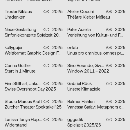
Troxler Niklaus
2025
Atelier Cocchi
2025
CH
CH
Umdenken
Théâtre Kleber Méleau
Neue Gestaltung
2025
Peter Aurelia
2025
D
CH
Sinfoniekonzerte Spielzeit 2025/26
Verleihung von Kultur- und Förderpreis und Goldener Ehrenmedaille 2025 des Kantons Zürich
kollygujer
2025
onlab
2025
CH
CH
Weltformat Graphic Design Festival 2025
Unus pro omnibus, omnes pro uno
Carina Güttler
2025
Sino Borando, Gwendoline Niederer, Serafina Räber
2025
D
CH
Start in 1 Minute
Window 2011 – 2022
Finn Stillhart, Jakob Galler, Lorena Gamper
2025
Gabriel Röck
2025
CH
A
Swiss Overshoot Day 2025
Unsere Klimaziele
Studio Marcus Kraft
2025
Balmer Hählen
2025
CH
CH
Zürcher Theater Spektakel ’25
Vanessa Safavi: Metaphors of Gravity
Larissa Tanya Hoppeler
2025
gggrafik
2025
CH
D
Widerstand
Spielzeit 2025/26