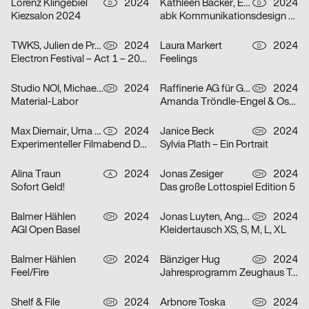
Lorenz Klingebiel
2024
Kathleen Bäcker, Emma Dreiucker, Julius Geyer, Max Reichert
2024
D
D
Kiezsalon 2024
abk Kommunikationsdesign Workshops
TWKS, Julien de Preux, Mathilde Veuthey
2024
Laura Markert
2024
CH
D
Electron Festival – Act 1 – 2024
Feelings
Studio NOI, Michael Lio
2024
Raffinerie AG für Gestaltung
2024
CH
CH
Material-Labor
Amanda Tröndle-Engel & Oskar Tröndle
Max Diemair, Uma Grotrian-Steinweg
2024
Janice Beck
2024
D
CH
Experimenteller Filmabend Dunst
Sylvia Plath – Ein Portrait
Alina Traun
2024
Jonas Zesiger
2024
A
CH
Sofort Geld!
Das große Lottospiel Edition 5
Balmer Hählen
2024
Jonas Luyten, Angel Zahner
2024
CH
CH
AGI Open Basel
Kleidertausch XS, S, M, L, XL
Balmer Hählen
2024
Bänziger Hug
2024
CH
CH
Feel/Fire
Jahresprogramm Zeughaus Teufen 2024
Shelf & File
2024
Arbnore Toska
2024
CH
CH