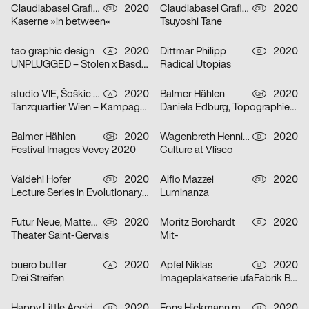
Claudiabasel Grafik & Interaktion
2020
Claudiabasel Grafik & Interaktion
2020
CH
CH
Kaserne »in between«
Tsuyoshi Tane
tao graphic design
2020
Dittmar Philipp
2020
A
D
UNPLUGGED – Stolen x Basdban
Radical Utopias
studio VIE, Šoškic Katarina, Scherabon Herwig
2020
Balmer Hählen
2020
A
CH
Tanzquartier Wien – Kampagne Camilla Schielin
Daniela Edburg, Topographies of Transformation
Balmer Hählen
2020
Wagenbreth Henning
2020
CH
D
Festival Images Vevey 2020
Culture at Vlisco
Vaidehi Hofer
2020
Alfio Mazzei
2020
CH
CH
Lecture Series in Evolutionary Ecology
Luminanza
Futur Neue, Matteo Venet
2020
Moritz Borchardt
2020
CH
D
Theater Saint-Gervais
Mit-
buero butter
2020
Apfel Niklas
2020
A
D
Drei Streifen
Imageplakatserie ufaFabrik Berlin
Happy Little Accidents
2020
Fons Hickmann m23
2020
D
D