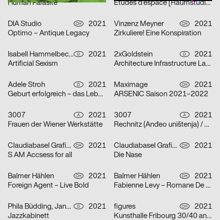
Human Parasite
Etudes d’espace [Raumstudien] n° 1-52 – Visarte Vaud
DIA Studio
2021
Vinzenz Meyner
2021
CH
CH
Optimo – Antique Legacy
Zirkuliere! Eine Konspiration
Isabell Hammelbeck, Jana Michael
2021
2xGoldstein
2021
D
D
Artificial Sexism
Architecture Infrastructure Landscape – Construction and Representation of the Territory in Latin America [Architektur Infrastruktur Landschaft – Konstruktion und Repräsentation des Territoriums in Lateinamerika]
Adele Stroh
2021
Maximage
2021
D
CH
Geburt erfolgreich – das Leben ist kein Robinson Club
ARSENIC Saison 2021–2022
3007
2021
3007
2021
A
A
Frauen der Wiener Werkstätte
Rechnitz (Anđeo uništenja) / Rechnitz (Der Würgeengel) by Elfriede Jelinek
Claudiabasel Grafik & Interaktion
2021
Claudiabasel Grafik & Interaktion
2021
CH
CH
S AM Accsess for all
Die Nase
Balmer Hählen
2021
Balmer Hählen
2021
CH
CH
Foreign Agent – Live Bold
Fabienne Levy – Romane De Watteville
Phila Büdding, Jana Rzehak
2021
figures
2021
D
CH
Jazzkabinett
Kunsthalle Fribourg 30/40 ans Jubilé