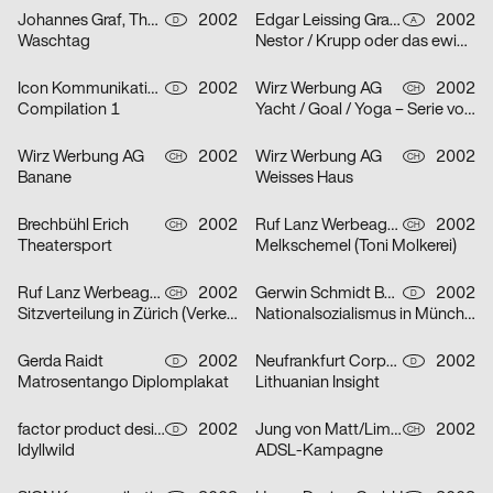
Johannes Graf, Thorsten Lehmann
2002
Edgar Leissing Grafik Design
2002
D
A
Waschtag
Nestor / Krupp oder das ewige Leben / Hartes Herz – Serie von drei Plakaten
Icon Kommunikationsdesign
2002
Wirz Werbung AG
2002
D
CH
Compilation 1
Yacht / Goal / Yoga – Serie von drei Plakaten
Wirz Werbung AG
2002
Wirz Werbung AG
2002
CH
CH
Banane
Weisses Haus
Brechbühl Erich
2002
Ruf Lanz Werbeagentur AG
2002
CH
CH
Theatersport
Melkschemel (Toni Molkerei)
Ruf Lanz Werbeagentur AG
2002
Gerwin Schmidt Büro für visuelle Gestaltung
2002
CH
D
Sitzverteilung in Zürich (Verkehrsbetriebe Zürich)
Nationalsozialismus in München
Gerda Raidt
2002
Neufrankfurt Corporate Design GmbH
2002
D
D
Matrosentango Diplomplakat
Lithuanian Insight
factor product designagentur
2002
Jung von Matt/Limmat AG
2002
D
CH
Idyllwild
ADSL-Kampagne