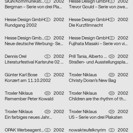
SIGN Kommunikation GmbH
2002
Hesse Design GmbH
2002
D
D
Bergman – Serie von drei Plakaten
Trevor Gould – Serie von zwei Plakaten
Hesse Design GmbH
2002
Hesse Design GmbH
2002
D
D
Rundgang 2002
Die Kurzfilmnacht
Hesse Design GmbH, Arthur Marek, Guido Heffels, Christian Boros, nowakteufelknyrim
2002
Hesse Design GmbH
2002
D
D
Neue deutsche Werbung- Serie von drei Plakaten
Fujihata Masaki – Serie von vier Plakaten
Dennis Orel
2002
Prill Tania, Alberto Vieceli
2002
D
CH
Literaturfestival Karlsruhe 02 – Serie von drei Plakaten
Straßen- und Ausstellungsplakate: Stand der Dinge: Neustes Wohnen in Zürich – Serie von sechs Plakaten
Günter Karl Bose
2002
Troxler Niklaus
2002
D
CH
Konzert am 11.10.2002
Christy Doran’s New Bag
Troxler Niklaus
2002
Troxler Niklaus
2002
CH
CH
Remember Peter Kowald
Children are the rhythm of the world
Troxler Niklaus
2002
Troxler Niklaus
2002
CH
CH
Ein farbiges neues Jahr…
U5 – Serie von drei Plakaten
OPAK Werbeagentur
2002
nowakteufelknyrim
2002
D
D