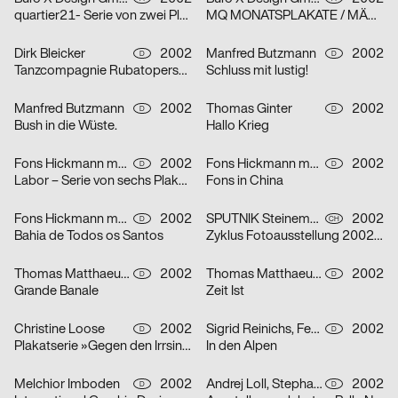
quartier21- Serie von zwei Plakaten
MQ MONATSPLAKATE / MÄRZ 2002 – Serie von zwei Plakaten
Dirk Bleicker
2002
Manfred Butzmann
2002
D
D
Tanzcompagnie Rubatoperson to person Premiere
Schluss mit lustig!
Manfred Butzmann
2002
Thomas Ginter
2002
D
D
Bush in die Wüste.
Hallo Krieg
Fons Hickmann m23
2002
Fons Hickmann m23
2002
D
D
Labor – Serie von sechs Plakaten
Fons in China
Fons Hickmann m23
2002
SPUTNIK Steinemann & Co.
2002
D
CH
Bahia de Todos os Santos
Zyklus Fotoausstellung 2002 in der Luzerner Designgalerie – Serie von drei Plakaten
Thomas Matthaeus Müller
2002
Thomas Matthaeus Müller
2002
D
D
Grande Banale
Zeit Ist
Christine Loose
2002
Sigrid Reinichs, Fenja Spiess
2002
D
D
Plakatserie »Gegen den Irrsinn«
In den Alpen
Melchior Imboden
2002
Andrej Loll, Stephanie Marx
2002
D
D