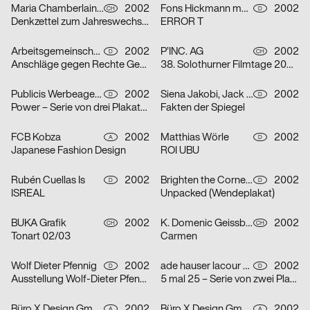
Maria Chamberlain, Fabienne Bissig, Ibrahim Hasan
2002
Fons Hickmann m23
2002
CH
D
Denkzettel zum Jahreswechsel: Letztes Abendmahl / Ohne Ausnahme / o. T. – Serie von drei Plakaten
ERROR T
Arbeitsgemeinschaft für visuelle und verbale Kommunikation Uwe Loesch
2002
P’INC. AG
2002
D
CH
Anschläge gegen Rechte Gewalt
38. Solothurner Filmtage 2003 – Serie von zwei Plakaten
Publicis Werbeagentur GmbH
2002
Siena Jakobi, Jack Kraska, Niels Verhaag
2002
D
D
Power – Serie von drei Plakaten
Fakten der Spiegel
FCB Kobza
2002
Matthias Wörle
2002
A
D
Japanese Fashion Design
ROI UBU
Rubén Cuellas Is
2002
Brighten the Corners Studio for Design
2002
D
D
ISREAL
Unpacked (Wendeplakat)
BUKA Grafik
2002
K. Domenic Geissbühler
2002
CH
CH
Tonart 02/03
Carmen
Wolf Dieter Pfennig
2002
ade hauser lacour kommunikationsgestaltung gmbh
2002
D
D
Ausstellung Wolf-Dieter Pfennig in der Galerie Sillack Dresden
5 mal 25 – Serie von zwei Plakaten
Büro X Design GmbH
2002
Büro X Design GmbH
2002
A
A