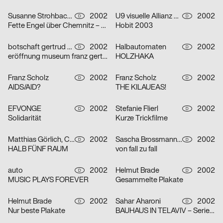
Susanne Strohbach, Ralf Wolfermann
2002
U9 visuelle Allianz GmbH
2002
D
D
Fette Engel über Chemnitz – Serie von vier Plakaten
Hobit 2003
botschaft gertrud nolte visuelle kommunikation und beratung
2002
Halbautomaten
2002
D
D
eröffnung museum franz gertsch
HOLZHAKA
Franz Scholz
2002
Franz Scholz
2002
D
D
AIDS/AID?
THE KILAUEAS!
EFVONGE
2002
Stefanie Flierl
2002
D
D
Solidarität
Kurze Trickfilme
Matthias Görlich, Charalampos Lazos
2002
Sascha Brossmann, Heike Grebin, Nina Lehmann
2002
D
D
HALB FÜNF RAUM
von fall zu fall
auto
2002
Helmut Brade
2002
D
D
MUSIC PLAYS FOREVER
Gesammelte Plakate
Helmut Brade
2002
Sahar Aharoni
2002
D
D
Nur beste Plakate
BAUHAUS IN TELAVIV – Serie von drei Plakaten