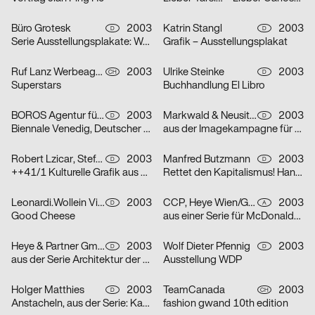
Büro Grotesk
2003
Katrin Stangl
2003
D
D
Serie Ausstellungsplakate: Wolfgang Vetten – Jürgen Paas – Kunstauktion
Grafik – Ausstellungsplakat
Ruf Lanz Werbeagentur AG
2003
Ulrike Steinke
2003
CH
D
Superstars
Buchhandlung El Libro
BOROS Agentur für Kommunikation
2003
Markwald & Neusitzer
2003
D
D
Biennale Venedig, Deutscher Pavillon
aus der Imagekampagne für die Deutsche Aidshilfe e.V.
Robert Lzicar, Stefanie Preis
2003
Manfred Butzmann
2003
D
D
++41/1 Kulturelle Grafik aus Zürich
Rettet den Kapitalismus! Handelt jetzt!
Leonardi.Wollein Visuelle Konzepte
2003
CCP, Heye Wien/GBK,Heye München
2003
D
A
Good Cheese
aus einer Serie für McDonalds Österreich (Gabeln)
Heye & Partner GmbH
2003
Wolf Dieter Pfennig
2003
D
D
aus der Serie Architektur der Obdachlosigkeit: Motiv Citylight/Motiv Litfaßsäule
Ausstellung WDP
Holger Matthies
2003
TeamCanada
2003
D
CH
Anstacheln, aus der Serie: Kammerspiele – typografische Themenplakate
fashion gwand 10th edition