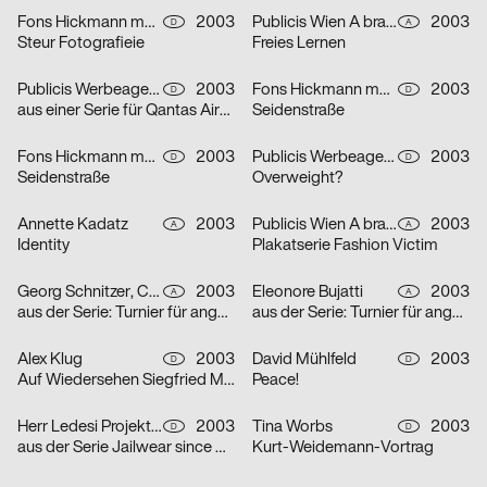
Fons Hickmann m23
2003
Publicis Wien A brand of Publicis Group Austria
2003
D
A
Steur Fotografieie
Freies Lernen
Publicis Werbeagentur GmbH
2003
Fons Hickmann m23
2003
D
D
aus einer Serie für Qantas Airways Limited: one-way
Seidenstraße
Fons Hickmann m23
2003
Publicis Werbeagentur GmbH
2003
D
D
Seidenstraße
Overweight?
Annette Kadatz
2003
Publicis Wien A brand of Publicis Group Austria
2003
A
A
Identity
Plakatserie Fashion Victim
Georg Schnitzer, Christoph Priglinger, Oliver Laric
2003
Eleonore Bujatti
2003
A
A
aus der Serie: Turnier für angewandten Fussball 3
aus der Serie: Turnier für angewandten Fussball 3
Alex Klug
2003
David Mühlfeld
2003
D
D
Auf Wiedersehen Siegfried Maser
Peace!
Herr Ledesi Projekt- und Werbeagentur
2003
Tina Worbs
2003
D
D
aus der Serie Jailwear since 1898: HAEFTLING Tasche
Kurt-Weidemann-Vortrag