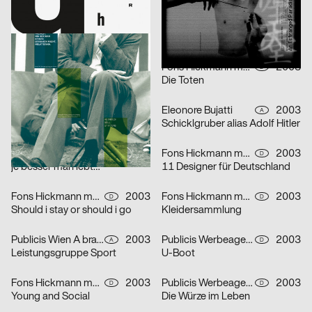
lmn
2003
i.de – Büro für Kommunikation
2003
D
D
Musica Viva Konzert 26.02.2003
Mitra Tabrizian Jenseits der Grenzen
Marion Blomeyer
2003
Fons Hickmann m23
2003
D
D
Gedächtnisbilder
Die Toten
HardCase Design
2003
Eleonore Bujatti
2003
D
A
Paradies No. 5
Schicklgruber alias Adolf Hitler
Franz Scholz
2003
Fons Hickmann m23, Klaus Hesse
2003
D
D
je besser man lebt…
11 Designer für Deutschland
Fons Hickmann m23
2003
Fons Hickmann m23
2003
D
D
Should i stay or should i go
Kleidersammlung
Publicis Wien A brand of Publicis Group Austria
2003
Publicis Werbeagentur GmbH
2003
A
D
Leistungsgruppe Sport
U-Boot
Fons Hickmann m23
2003
Publicis Werbeagentur GmbH
2003
D
D
Young and Social
Die Würze im Leben