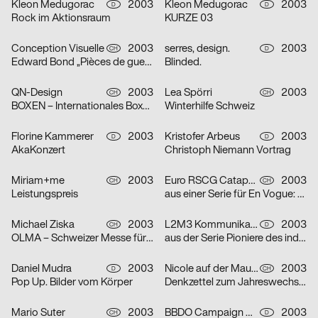
Kleon Medugorac
2003
Kleon Medugorac
2003
D
D
Rock im Aktionsraum
KURZE 03
Conception Visuelle
2003
serres, design.
2003
CH
D
Edward Bond „Pièces de guerre I-II“
Blinded.
QN-Design
2003
Lea Spörri
2003
CH
CH
BOXEN – Internationales Boxmeeting
Winterhilfe Schweiz
Florine Kammerer
2003
Kristofer Arbeus
2003
D
D
AkaKonzert
Christoph Niemann Vortrag
Miriam+me
2003
Euro RSCG Catapult AG Switzerland
2003
CH
CH
Leistungspreis
aus einer Serie für En Vogue: Fisch
Michael Ziska
2003
L2M3 Kommunikationsdesign
2003
CH
D
OLMA – Schweizer Messe für Land- und Milchwirtschaft 2003
aus der Serie Pioniere des industriellen Designs am Bodensee: Champs
Daniel Mudra
2003
Nicole auf der Mauer
2003
D
CH
Pop Up. Bilder vom Körper
Denkzettel zum Jahreswechsel: Mädchen
Mario Suter
2003
BBDO Campaign GmbH Düsseldorf
2003
CH
D