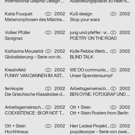
International Graphic Design Education Forum Beijin, China 2002 – Serie von zwei Plakaten
Ausstellungsplakat zu Palle Nielsen
Katia Fouquet
2002
KuS design
2002
D
D
Metamorphosen des Märchens
Stop your wars
Volker Pfüller
2002
jung und pfeffer : visuelle Kommunikation
2002
D
D
Savignac
POETRY ON THE ROAD
Katharina Mouratidi
2002
Kolle Rebbe Werbeagentur GmbH
2002
D
D
Globalisierung – Serie von drei Plakaten
BLIND TALK
Kreativfeld
2002
WE DO communication GmbH
2002
D
D
FUNNY VAN DANNEN IM ASTA – KELLER
Unser Spendensumpf
fernkopie
2002
Arbeitsgemeinschaft für visuelle und verbale Kommunikation Uwe Loesch
2002
D
D
Die Griechische Klassikidee der Wirklichkeit – Serie von zwei Plakaten
BEN OYNE. FOTOGRAF UND FILMEMACHER
Arbeitsgemeinschaft für visuelle und verbale Kommunikation Uwe Loesch
2002
Ott + Stein
2002
D
D
COEXISTENCE : BI OR NOT TO BE
Ott + Stein Posters from Berlin
Ott + Stein
2002
Herr Ledesi Projekt- und Werbeagentur
2002
D
D
Hochhinaus
popdeurope – Serie von zwei Plakaten