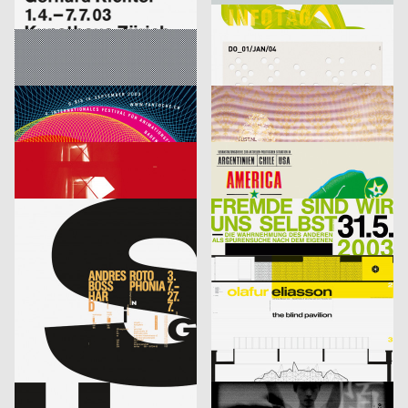
Richter
Infotag
labor b – Netzwerk für Gestaltung
2003
designliga
2003
D
D
Focus Award 2003 – Ausschreibung
Veranstaltungsplakat Sylvester
Bringolf Irion Vögeli
2003
Sascha Brossmann, Heike Grebin, Matthias Hübner, Johanna Leuner
2003
CH
D
Fantoche 03
Von Fall zu Fall: lust.nl
blotto design
2003
tarzanundjane
2003
D
CH
Kontrapunkt – Die Architektur von Daniel Libeskind
America, Amerikkka
cyan (Daniela Haufe + Detlef Fiedler)
2003
cyan (Daniela Haufe + Detlef Fiedler)
2003
D
D
aus der Serie: singuhr – hörgalerie in parochial (2003-2 und 2003-4)
fremde sind wir uns selbst – ein interreligiöser dialog
cyan (Daniela Haufe + Detlef Fiedler)
2003
cyan (Daniela Haufe + Detlef Fiedler)
2003
D
D
20 Jahre Freunde guter Musik
olafur eliasson – the blind pavillon
cyan (Daniela Haufe + Detlef Fiedler)
2003
büro diffus GmbH
2003
D
D
better days
Media-Space 03
blotto design
2003
hesign
2003
D
D
Geistiger Explosivstoff (Recht, von dem man…)
An Estranged Paradise