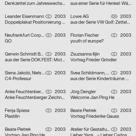
Denkzettel zum Jahreswechsel: Öl
aus einer Serie für Henkel: Wäscheklammern
Leander Eisenmann
2003
Lowe AG
2003
D
CH
Doppelplakat Positionierung – Design und Architektur, von der Ausbildung zum Beruf?
aus der Serie VW Golf: Zettelplakat
Neufrankfurt Corporate Design GmbH
2003
Florian Fischer
2003
D
D
GO
youth of europe?
Gerwin Schmidt Büro für visuelle Gestaltung
2003
Zsuzsanna Ilijin
2003
D
D
aus der Serie DOK.FEST: Motiv Schrei – Motiv Kuss
Vortrag Frieder Grindler
Siena Jakobi, Niels Verhaag
2003
Svea Schildmann, Kathrin Nahlik
2003
D
D
C4-Professur
aus der Serie Kinderträume: Feuerwehr
Anke Feuchtenberger
2003
Jörg Dengler
2003
D
D
Anke Feuchtenberger Zeichnungen
Welcome Jian Ping He
Fenja Spiess
2003
Beate Pietrek
2003
D
D
Plastilin
Vortrag Friederike Gauss
Beate Pietrek
2003
Atelier für Gestaltung
2003
D
D
Vortrag Jian Ping He
Lieber Yarsi… – Lieber Carlos… – Serie von zwei Plakaten