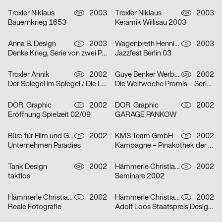
Troxler Niklaus
2003
Troxler Niklaus
2003
CH
CH
Bauernkrieg 1653
Keramik Willisau 2003
Anna B. Design
2003
Wagenbreth Henning
2003
D
D
Denke Krieg, Serie von zwei Plakaten
Jazzfest Berlin 03
Troxler Annik
2002
Guye Benker Werbeagentur AG BSW
2002
CH
CH
Der Spiegel im Spiegel / Die Leiden des Jungwerdens / Die Muse mit der scharfen Zunge – Serie von dr
Die Weltwoche Promis – Serie von drei Plakaten
DOR. Graphic
2002
DOR. Graphic
2002
D
D
Eröffnung Spielzeit 02/09
GARAGE PANKOW
Büro für Film und Gestaltung
2002
KMS Team GmbH
2002
D
D
Unternehmen Paradies
Kampagne – Pinakothek der Moderne – Serie von zwei Plakaten
Tank Design
2002
Hämmerle Christiane, Timo Thurner
2002
CH
D
taktlos
Seminare 2002
Hämmerle Christiane, Timo Thurner
2002
Hämmerle Christiane, Timo Thurner
2002
D
D
Reale Fotografie
Adolf Loos Staatspreis Design 2001