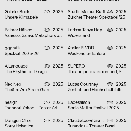
Gabriel Röck
2025
Studio Marcus Kraft
2025
A
CH
Unsere Klimaziele
Zürcher Theater Spektakel ’25
Balmer Hählen
2025
Larissa Tanya Hoppeler
2025
CH
CH
Vanessa Safavi: Metaphors of Gravity
Widerstand
gggrafik
2025
Atelier BLVDR
2025
D
CH
Spielzeit 2025/26
Weekend en fanfare
A Language
2025
SUPERO
2025
CH
CH
The Rhythm of Design
Théâtre populaire romand, Saison 2025/26
Neo Neo
2025
Lucas Courtney
2025
CH
CH
Théâtre Am Stram Gram
Zentral- und Hochschulbibliothek Luzern
hesign
2025
Badesaison
2025
D
CH
Tadanori Yokoo – Poster Art: Original Posters from 1965 – 2025
Sonic Matter Festival 2025
Dongjun Choi
2025
Claudiabasel Grafik + Interaktion
2025
CH
CH
Sorry Helvetica
Turandot – Theater Basel