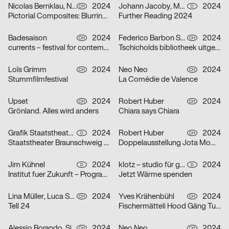
Nicolas Bernklau, Nina Flaitz
2024
Johann Jacoby, Mark van Leeuwen
2024
CH
D
Pictorial Composites: Blurring Boundaries – Ambiguous Realities
Further Reading 2024
Badesaison
2024
Federico Barbon Studio
2024
CH
CH
currents – festival for contemporary music
Tschicholds bibliotheek uitgepakt
Loïs Grimm
2024
Neo Neo
2024
CH
CH
Stummfilmfestival
La Comédie de Valence
Upset
2024
Robert Huber
2024
CH
CH
Grönland. Alles wird anders
Chiara says Chiara
Grafik Staatstheater Braunschweig, Running Water Creative Group, Studio Max Kuwertz
2024
Robert Huber
2024
D
CH
Staatstheater Braunschweig „Die Hölle ist leer, alle Teufel sind hier“
Doppelausstellung Jota Mombaça & Steffani Jemison
Jim Kühnel
2024
klotz – studio für gestaltung
2024
D
D
Institut fuer Zukunft – Programmplakate
Jetzt Wärme spenden
Lina Müller, Luca Schenardi, Wietlisbach Sophie
2024
Yves Krähenbühl
2024
CH
CH
Tell 24
Fischermätteli Hood Gäng Turbo-Tour
Alessio Borando, Sino Borando
2024
Neo Neo
2024
CH
CH