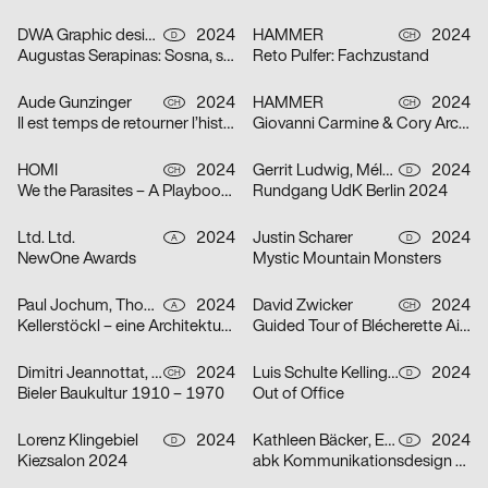
DWA Graphic design department
2024
HAMMER
2024
D
CH
Augustas Serapinas: Sosna, swierk i osika
Reto Pulfer: Fachzustand
Aude Gunzinger
2024
HAMMER
2024
CH
CH
Il est temps de retourner l’histoire
Giovanni Carmine & Cory Arcangel: ALL I EAT IN A DAY
HOMI
2024
Gerrit Ludwig, Mélan Rouillon
2024
CH
D
We the Parasites – A Playbook to Complicity
Rundgang UdK Berlin 2024
Ltd. Ltd.
2024
Justin Scharer
2024
A
D
NewOne Awards
Mystic Mountain Monsters
Paul Jochum, Thomas Sieberer
2024
David Zwicker
2024
A
CH
Kellerstöckl – eine Architekturtypologie im Südburgenland
Guided Tour of Blécherette Airport
Dimitri Jeannottat, Marjeta Morinc
2024
Luis Schulte Kellinghaus, Julius Geyer, Max Reichert
2024
CH
D
Bieler Baukultur 1910 – 1970
Out of Office
Lorenz Klingebiel
2024
Kathleen Bäcker, Emma Dreiucker, Julius Geyer, Max Reichert
2024
D
D
Kiezsalon 2024
abk Kommunikationsdesign Workshops