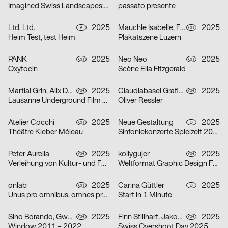
Imagined Swiss Landscapes: Perspectives and Edges in Image Collage
passato presente
Ltd. Ltd.
2025
Mauchle Isabelle, Felix Pfäffli, Brechbühl Erich
2025
A
CH
Heim Test, test Heim
Plakatszene Luzern
PANK
2025
Neo Neo
2025
CH
CH
Oxytocin
Scène Ella Fitzgerald
Martial Grin, Alix Debraine
2025
Claudiabasel Grafik + Interaktion
2025
CH
CH
Lausanne Underground Film & Music Festival 2025
Oliver Ressler
Atelier Cocchi
2025
Neue Gestaltung
2025
CH
D
Théâtre Kleber Méleau
Sinfoniekonzerte Spielzeit 2025/26
Peter Aurelia
2025
kollygujer
2025
CH
CH
Verleihung von Kultur- und Förderpreis und Goldener Ehrenmedaille 2025 des Kantons Zürich
Weltformat Graphic Design Festival 2025
onlab
2025
Carina Güttler
2025
CH
D
Unus pro omnibus, omnes pro uno
Start in 1 Minute
Sino Borando, Gwendoline Niederer, Serafina Räber
2025
Finn Stillhart, Jakob Galler, Lorena Gamper
2025
CH
CH
Window 2011 – 2022
Swiss Overshoot Day 2025