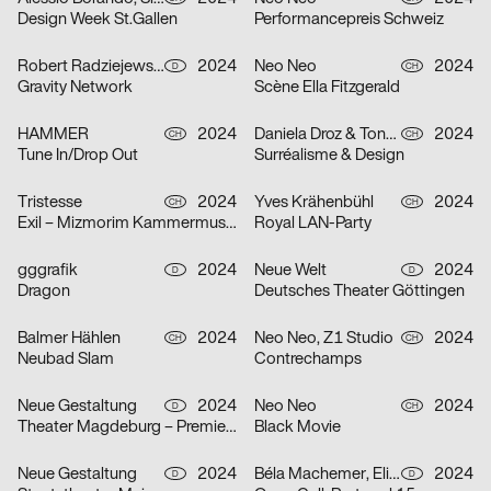
Design Week St.Gallen
Performancepreis Schweiz
Robert Radziejewski, Michal Veltruský
2024
Neo Neo
2024
D
CH
Gravity Network
Scène Ella Fitzgerald
HAMMER
2024
Daniela Droz & Tonatiuh Ambrosetti, Neo Neo
2024
CH
CH
Tune In/Drop Out
Surréalisme & Design
Tristesse
2024
Yves Krähenbühl
2024
CH
CH
Exil – Mizmorim Kammermusik Festival Basel
Royal LAN-Party
gggrafik
2024
Neue Welt
2024
D
D
Dragon
Deutsches Theater Göttingen
Balmer Hählen
2024
Neo Neo, Z1 Studio
2024
CH
CH
Neubad Slam
Contrechamps
Neue Gestaltung
2024
Neo Neo
2024
D
CH
Theater Magdeburg – Premierenplakate
Black Movie
Neue Gestaltung
2024
Béla Machemer, Eli Zaza Moysiopoulou, Nora Veismann, Konstantin Wagner, Gerrit Ludwig
2024
D
D