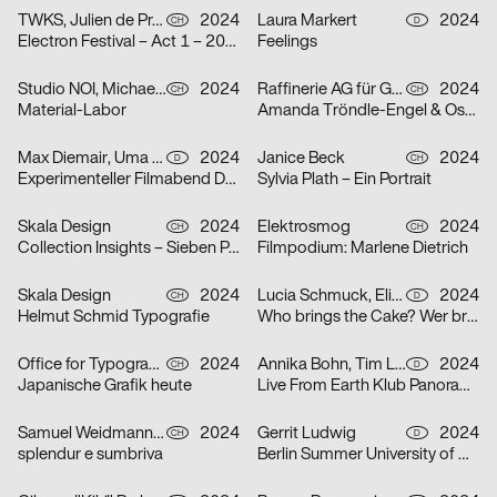
TWKS, Julien de Preux, Mathilde Veuthey
2024
Laura Markert
2024
CH
D
Electron Festival – Act 1 – 2024
Feelings
Studio NOI, Michael Lio
2024
Raffinerie AG für Gestaltung
2024
CH
CH
Material-Labor
Amanda Tröndle-Engel & Oskar Tröndle
Max Diemair, Uma Grotrian-Steinweg
2024
Janice Beck
2024
D
CH
Experimenteller Filmabend Dunst
Sylvia Plath – Ein Portrait
Skala Design
2024
Elektrosmog
2024
CH
CH
Collection Insights – Sieben Perspektiven
Filmpodium: Marlene Dietrich
Skala Design
2024
Lucia Schmuck, Elisabeth Thoma
2024
CH
D
Helmut Schmid Typografie
Who brings the Cake? Wer bringt den Kuchen?
Office for Typography
2024
Annika Bohn, Tim Lindacher, Johannes Schreiner, Nina Sticher
2024
CH
D
Japanische Grafik heute
Live From Earth Klub Panorama Bar
Samuel Weidmann, Coralie Wipf
2024
Gerrit Ludwig
2024
CH
D
splendur e sumbriva
Berlin Summer University of Arts 2025