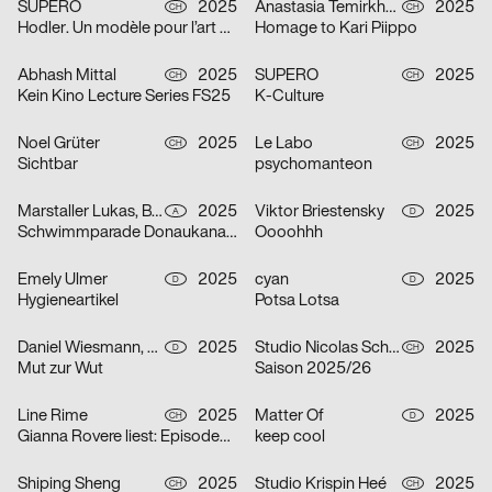
SUPERO
2025
Anastasia Temirkhan
2025
CH
CH
Hodler. Un modèle pour l’art suisse
Homage to Kari Piippo
Abhash Mittal
2025
SUPERO
2025
CH
CH
Kein Kino Lecture Series FS25
K-Culture
Noel Grüter
2025
Le Labo
2025
CH
CH
Sichtbar
psychomanteon
Marstaller Lukas, Béla Meiers
2025
Viktor Briestensky
2025
A
D
Schwimmparade Donaukanal 2025
Oooohhh
Emely Ulmer
2025
cyan
2025
D
D
Hygieneartikel
Potsa Lotsa
Daniel Wiesmann, Radziejewski Robert
2025
Studio Nicolas Schaltegger/DNA.work
2025
D
CH
Mut zur Wut
Saison 2025/26
Line Rime
2025
Matter Of
2025
CH
D
Gianna Rovere liest: Episoden von Alltagselefanten
keep cool
Shiping Sheng
2025
Studio Krispin Heé
2025
CH
CH