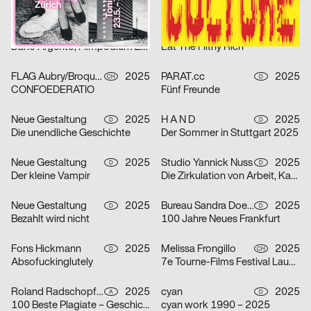
Der Liebhaber – Theater Basel
Die Würde aller Menschen ist unantastbar.
Michel Domeisen, Emily Horrolt, Hannah Klarer
2025
Lewin Harnisch
2025
CH
D
Dario Argento, Filmpodium Zürich
Eat The Filthy Rich
FLAG Aubry/Broquard
2025
PARAT.cc
2025
CH
D
CONFOEDERATIO
Fünf Freunde
Neue Gestaltung
2025
H A N D
2025
D
D
Die unendliche Geschichte
Der Sommer in Stuttgart 2025
Neue Gestaltung
2025
Studio Yannick Nuss
2025
D
D
Der kleine Vampir
Die Zirkulation von Arbeit, Kapital und Leben als Lieferkette – Alice Creischer & Andreas Siekmann
Neue Gestaltung
2025
Bureau Sandra Doeller
2025
D
D
Bezahlt wird nicht
100 Jahre Neues Frankfurt
Fons Hickmann
2025
Melissa Frongillo
2025
D
CH
Absofuckinglutely
7e Tourne-Films Festival Lausanne
Roland Radschopf, Florian Kowatz
2025
cyan
2025
A
D
100 Beste Plagiate – Geschichte kopiert sich
cyan work 1990 – 2025