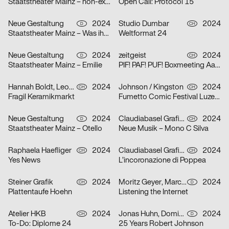
Staatstheater Mainz – non-existent
Open Call: Protocol 15
Neue Gestaltung
2024
Studio Dumbar
2024
D
CH
Staatstheater Mainz – Was ihr wollt
Weltformat 24
Neue Gestaltung
2024
zeitgeist
2024
D
CH
Staatstheater Mainz – Emilie
PIF! PAF! PUF! Boxmeeting Aarau
Hannah Boldt, Leonie Felber
2024
Johnson / Kingston
2024
CH
CH
Fragil Keramikmarkt
Fumetto Comic Festival Luzern
Neue Gestaltung
2024
Claudiabasel Grafik + Interaktion
2024
D
CH
Staatstheater Mainz – Otello
Neue Musik – Mono C Silva
Raphaela Haefliger
2024
Claudiabasel Grafik + Interaktion
2024
CH
CH
Yes News
L’incoronazione di Poppea
Steiner Grafik
2024
Moritz Geyer, Marc Roecker
2024
CH
D
Plattentaufe Hoehn
Listening the Internet
Atelier HKB
2024
Jonas Huhn, Dominik Keller, Michael Satter
2024
CH
D
To-Do: Diplome 24
25 Years Robert Johnson