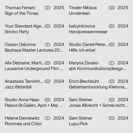
Thomas Ferraro
2025
Troxler Niklaus
2025
D
CH
Sign of the Times
Umdenken
Your Standard Agency
2024
babyinktwice
2024
CH
CH
Strobo Party
Handpressenmesse
Ossian Osborne
2024
Studio Daniel Peter, Alice Kolb
2024
D
CH
Bauhaus Master Lectures 2024
Hilfe, ich erbe!
Alix Debraine, Martial Grin
2024
Maryna Zevako
2024
CH
D
Lausanne Underground Film & Music Festival (LUFF) 2024
abk Kommunikationsdesign Workshops
Anastasia Temirkhan
2024
Erich Brechbühl
2024
CH
CH
Jazz Waterfall
Gebietsentwicklung Kleinmatt-/Bireggstrasse
Studio Anna Haas
2024
Sam Steiner
2024
CH
CH
Palace St.Gallen, April + Mai 2024
Jonas Albrecht + Schrei nicht so Orkestra
Helene Dennewitz
2024
Sam Steiner
2024
D
CH
Pommes und Chlor
Lupu Pick