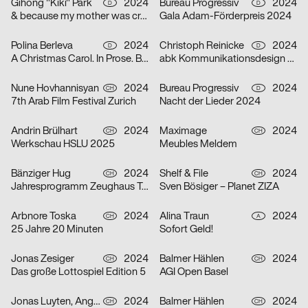
Gihong "Kiki" Park
2024
Bureau Progressiv
2024
D
D
& because my mother was crazy
Gala Adam-Förderpreis 2024
Polina Berleva
2024
Christoph Reinicke
2024
D
D
A Christmas Carol. In Prose. Being a Ghost Story of Christmas.
abk Kommunikationsdesign Workshops
Nune Hovhannisyan
2024
Bureau Progressiv
2024
CH
D
7th Arab Film Festival Zurich
Nacht der Lieder 2024
Andrin Brülhart
2024
Maximage
2024
CH
CH
Werkschau HSLU 2025
Meubles Meldem
Bänziger Hug
2024
Shelf & File
2024
CH
CH
Jahresprogramm Zeughaus Teufen 2024
Sven Bösiger – Planet ZIZA
Arbnore Toska
2024
Alina Traun
2024
CH
A
25 Jahre 20 Minuten
Sofort Geld!
Jonas Zesiger
2024
Balmer Hählen
2024
CH
CH
Das große Lottospiel Edition 5
AGI Open Basel
Jonas Luyten, Angel Zahner
2024
Balmer Hählen
2024
CH
CH