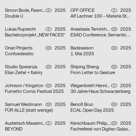
Simon Bode, Rasmus von Götz
2025
OFF OFFICE
2025
D
D
Double U
Alf Lechner 100 – Materie Stahl
Lukas Ruprecht
2025
Anastasia Temirkhan
2025
D
CH
Bachelorprojekt „NEW FACES“
ESAD Conference. Semantic Shapes
Onari Projects
2025
Badesaison
2025
CH
CH
Confoederatio
1. Mai 2025
Studio Speranza
2025
Shiping Sheng
2025
CH
CH
Elian Zeitel + Itakiry
From Letter to Gesture
Johnson / Kingston
2025
Wagenbreth Henning
2025
CH
D
Fumetto Comic Festival 2025
30 Jahre Haus Schwarzenberg
Samuel Weidmann
2025
Benoît Brun
2025
CH
CH
FÜR ALLE (statt wenige)
ECAL Open Day 2025
Audretsch Massimiliano
2025
Kerschbaum Philip, Fawad Qadire
2025
D
CH
BEYOND
Fachreferat von Digitec Galaxus „Fast alles für fast jede*n“