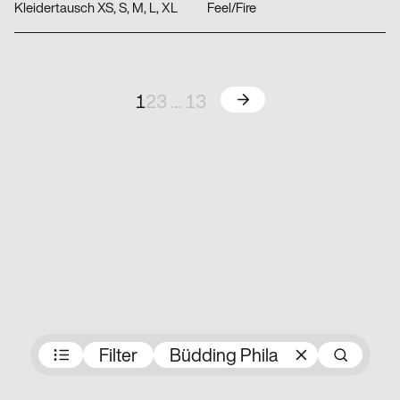
Kleidertausch XS, S, M, L, XL
Feel/Fire
Weiter
1
2
3
…
13
Preisträger:innen
Filter
Büdding Phila
Su