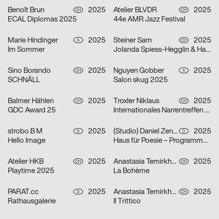
Benoît Brun
2025
Atelier BLVDR
2025
CH
CH
ECAL Diplomas 2025
44e AMR Jazz Festival
Marie Hindinger
2025
Steiner Sam
2025
A
CH
Im Sommer
Jolanda Spiess-Hegglin & Hansi Voigt lesen aus „Meistgeklickt“
Sino Borando
2025
Nguyen Gobber
2025
CH
A
SCHNÄLL
Salon skug 2025
Balmer Hählen
2025
Troxler Niklaus
2025
CH
CH
GDC Award 25
Internationales Narrentreffen Willisau
strobo B M
2025
(Studio) Daniel Zenker
2025
D
D
Hello Image
Haus für Poesie – Programmkampagne September/Oktober 2025
Atelier HKB
2025
Anastasia Temirkhan
2025
CH
CH
Playtime 2025
La Bohème
PARAT.cc
2025
Anastasia Temirkhan
2025
D
CH
Rathausgalerie
Il Trittico