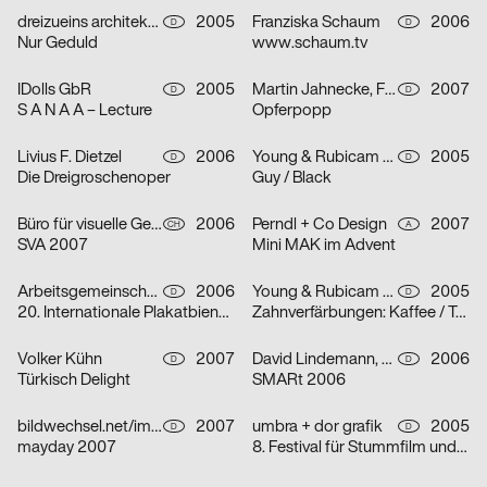
dreizueins architekturdesigngrafik für Group.IE
2005
Franziska Schaum
2006
D
D
Nur Geduld
www.schaum.tv
IDolls GbR
2005
Martin Jahnecke, Friederike Kühne, Bastian Renner, Jana Steffen
2007
D
D
S A N A A – Lecture
Opferpopp
Livius F. Dietzel
2006
Young & Rubicam GmbH & Co. KG
2005
D
D
Die Dreigroschenoper
Guy / Black
Büro für visuelle Gestaltung: Kreis offen
2006
Perndl + Co Design
2007
CH
A
SVA 2007
Mini MAK im Advent
Arbeitsgemeinschaft für visuelle und verbale Kommunikation Uwe Loesch
2006
Young & Rubicam GmbH & Co. KG
2005
D
D
20. Internationale Plakatbiennale Warschau
Zahnverfärbungen: Kaffee / Tee / Zigaretten
Volker Kühn
2007
David Lindemann, Matthias Wörle
2006
D
D
Türkisch Delight
SMARt 2006
bildwechsel.net/image-shift.net
2007
umbra + dor grafik
2005
D
D
mayday 2007
8. Festival für Stummfilm und Musik