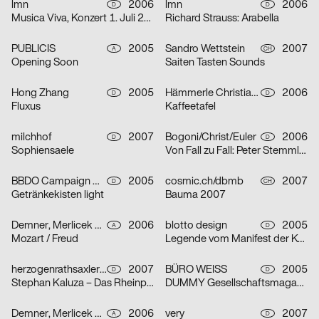
lmn
2006
lmn
2006
D
D
Musica Viva, Konzert 1. Juli 2006
Richard Strauss: Arabella
PUBLICIS
2005
Sandro Wettstein
2007
A
CH
Opening Soon
Saiten Tasten Sounds
Hong Zhang
2005
Hämmerle Christiane, blotto design
2006
D
D
Fluxus
Kaffeetafel
milchhof
2007
Bogoni/Christ/Euler
2006
D
D
Sophiensaele
Von Fall zu Fall: Peter Stemmler
BBDO Campaign GmbH Düsseldorf
2005
cosmic.ch/dbmb
2007
D
CH
Getränkekisten light
Bauma 2007
Demner, Merlicek & Bergmann
2006
blotto design
2005
A
D
Mozart / Freud
Legende vom Manifest der Kommunistischen Partei
herzogenrathsaxler design
2007
BÜRO WEISS
2005
D
D
Stephan Kaluza – Das Rheinprojekt
DUMMY Gesellschaftsmagazin – Thema Revolution
Demner, Merlicek & Bergmann
2006
very
2007
A
D