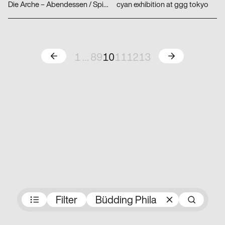
Die Arche – Abendessen / Spielplatz
cyan exhibition at ggg tokyo
Zurück
Weiter
1
…
8
9
10
11
12
13
Preisträger:innen
Filter
Büdding Phila
Su