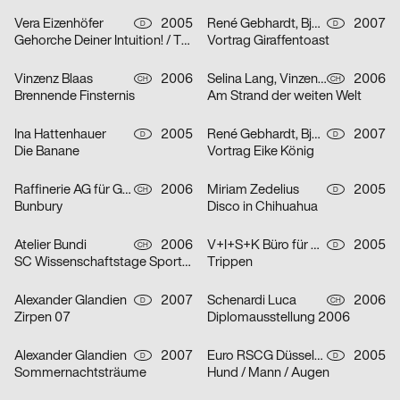
Vera Eizenhöfer
2005
René Gebhardt, Björn Kernspeckt, Sebastian Locke
2007
D
D
Gehorche Deiner Intuition! / Traue Deinem Reflex!
Vortrag Giraffentoast
Vinzenz Blaas
2006
Selina Lang, Vinzenz Blaas
2006
CH
CH
Brennende Finsternis
Am Strand der weiten Welt
Ina Hattenhauer
2005
René Gebhardt, Björn Kernspeckt, Sebastian Locke
2007
D
D
Die Banane
Vortrag Eike König
Raffinerie AG für Gestaltung
2006
Miriam Zedelius
2005
CH
D
Bunbury
Disco in Chihuahua
Atelier Bundi
2006
V+I+S+K Büro für Visuelle Kommunikation
2005
CH
D
SC Wissenschaftstage Sport/Biel
Trippen
Alexander Glandien
2007
Schenardi Luca
2006
D
CH
Zirpen 07
Diplomausstellung 2006
Alexander Glandien
2007
Euro RSCG Düsseldorf
2005
D
D
Sommernachtsträume
Hund / Mann / Augen