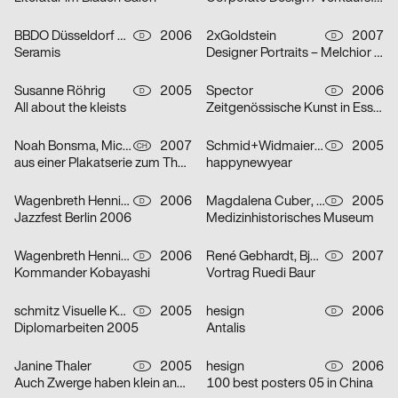
BBDO Düsseldorf GmbH
2006
2xGoldstein
2007
D
D
Seramis
Designer Portraits – Melchior Imboden
Susanne Röhrig
2005
Spector
2006
D
D
All about the kleists
Zeitgenössische Kunst in Essen
Noah Bonsma, Michael Flückiger, Sabrina Tiller
2007
Schmid+Widmaier Design
2005
CH
D
aus einer Plakatserie zum Thema Integration
happynewyear
Wagenbreth Henning
2006
Magdalena Cuber, Manuel Rigel
2005
D
D
Jazzfest Berlin 2006
Medizinhistorisches Museum
Wagenbreth Henning
2006
René Gebhardt, Björn Kernspeckt, Sebastian Locke
2007
D
D
Kommander Kobayashi
Vortrag Ruedi Baur
schmitz Visuelle Kommunikation
2005
hesign
2006
D
D
Diplomarbeiten 2005
Antalis
Janine Thaler
2005
hesign
2006
D
D
Auch Zwerge haben klein angefangen
100 best posters 05 in China