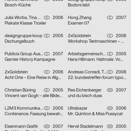
Bosch-Küche
Bodoni lebt
Julia Worbs, Tina Worbs
2006
Hong Zhang
2007
D
D
Plakate Klasse Troxler
Examen 07
designgruppe koop
2005
2xGoldstein
2006
D
D
Dschungelbuch
Workshop Textmaschinen – Maschinentext
Publicis Group Austria GmbH, Evelina Sava
2007
Arbeitsgemeinschaft für visuelle und verbale Kommunikation Uwe Loesch
2005
A
D
Garnier History Kampagne
Hans Hillmann. Haltmale. Vom Plakat zum Bildroman
2xGoldstein
2006
Andreas Conradi, Tino Graß, Martin Hoffmann, Tristan Schmitz
2006
D
D
Acht Orte – Eine Reise in Afghanistan
22. bundestreffen forum typografie/walbaum tanzt grotesk
Christian Büning
2005
Res Eichenberger
2007
D
CH
Vincent van Gogh – alle Bilder / nur die Porträts
und du bisch duss
L2M3 Kommunikationsdesign
2005
Ultrabazar
2006
D
CH
Contenance. Fassung bewahren
Mr. Quintron & Miss Pussycat
Eisenmann Grafik
2007
Hervé Stadelmann
2005
CH
CH