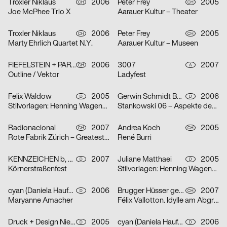
Troxler Niklaus
2006
Peter Frey
2005
CH
CH
Joe McPhee Trio X
Aarauer Kultur – Theater
Troxler Niklaus
2006
Peter Frey
2005
CH
CH
Marty Ehrlich Quartet N.Y.
Aarauer Kultur – Museen
FIEFELSTEIN + PARTNER – BUREAU FÜR VISUELLE KOMMUNIKATION
2006
3007
2007
CH
A
Outline / Vektor
Ladyfest
Felix Waldow
2005
Gerwin Schmidt Büro für visuelle Gestaltung
2006
D
D
Stilvorlagen: Henning Wagenbreth
Stankowski 06 – Aspekte des Gesamtwerks
Radionacional
2007
Andrea Koch
2005
CH
CH
Rote Fabrik Zürich – Greatest Summer Resort
René Burri
KENNZEICHEN b, Agentur für Markenkommunikation, Dirk Moll
2007
Juliane Matthaei
2005
D
D
Körnerstraßenfest
Stilvorlagen: Henning Wagenbreth
cyan (Daniela Haufe + Detlef Fiedler)
2006
Brugger Hüsser gestalten
2007
D
CH
Maryanne Amacher
Félix Vallotton. Idylle am Abgrund
Druck + Design Niehoff GmbH
2005
cyan (Daniela Haufe + Detlef Fiedler)
2006
D
D