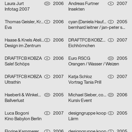
Laura Jurt
2006
Andreas Furtner
2007
CH
A
Infotag 2007
Insekten
Thomas Geisler, Kramar, Christof Nardin
2006
cyan (Daniela Haufe + Detlef Fiedler)
2005
A
D
Eva
bernhard leitner / jan-peter sonntag
Haase & Knels Atelier für Gestaltung
2006
DRAFTFCB KOBZA, Andreas Furtner
2007
D
A
Design im Zentrum
Eichhörnchen
DRAFTFCB KOBZA
2006
Euro RSCG
2005
A
CH
Sale! Schöps
Orangen / Wasser / Weizen
DRAFTFCB KOBZA
2007
Katja Schloz
2007
A
D
Ultrathin
Vortrag Tania Prill
Haeberli & Winkelmann
2005
Michael Sieber, cosmic.ch/dbmb
2006
CH
CH
Ballverlust
Kursiv Event
Luca Bogoni
2007
designgruppe koop
2005
D
D
Kino Babylon Berlin
Lärm
Florine Kammerer
2006
designgruppe koop
2005
D
D