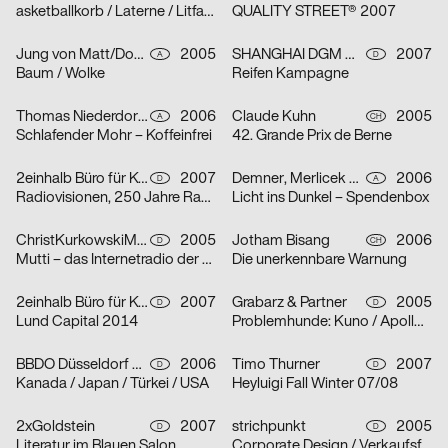
asketballkorb / Laterne / Litfaßsäule
QUALITY STREET® 2007
Jung von Matt/Donau Werbeagentur GmbH
2005
SHANGHAI DGM Werbeagentur GmbH & Co. KG
2007
A
D
Baum / Wolke
Reifen Kampagne
Thomas Niederdorfer, Demner, Merlicek & Bergmann
2006
Claude Kuhn
2005
A
CH
Schlafender Mohr – Koffeinfrei
42. Grande Prix de Berne
2einhalb Büro für Kommunikation, mischen
2007
Demner, Merlicek & Bergmann
2006
D
A
Radiovisionen, 250 Jahre Radio
Licht ins Dunkel – Spendenbox
ChristKurkowskiMannsSchmidt
2005
Jotham Bisang
2006
D
CH
Mutti – das Internetradio der Kunsthochschule Berlin-Weißensee
Die unerkennbare Warnung
2einhalb Büro für Kommunikation, Camilla Ander, Anna Norberg
2007
Grabarz & Partner
2005
D
D
Lund Capital 2014
Problemhunde: Kuno / Apollo / Beverly
BBDO Düsseldorf GmbH
2006
Timo Thurner
2007
D
D
Kanada / Japan / Türkei / USA
Heyluigi Fall Winter 07/08
2xGoldstein
2007
strichpunkt
2005
D
D
Literatur im Blauen Salon
Corporate Design / Verkaufsförderung / Text