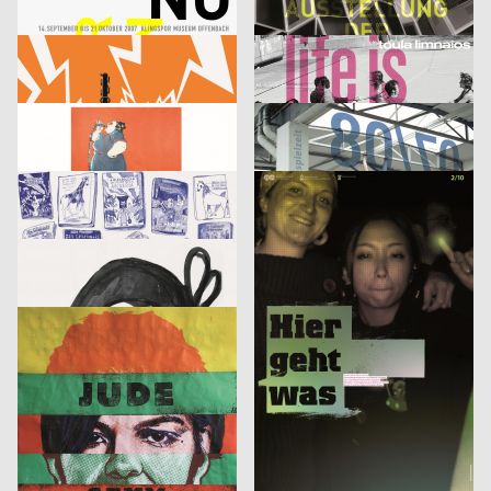
Klingspor Museum 2007
Finale. Ausstellung der Diplomarbeiten
cyan (Daniela Haufe + Detlef Fiedler), Jakob Kirch
2007
cyan (Daniela Haufe + Detlef Fiedler)
2007
D
D
tesla medien ›kunst‹ labor 2007
cie. toula limnaios: life is perfect
53,5°
2007
din jank visuelle kommunikation, Fritz Beck, Doris Weber
2007
D
D
Phrases
Image
Jana Garberg
2007
Sebastian Haustein, Konrad Renner
2007
D
D
Armin Abmeier und die Tollen Hefte
10 gute Gründe – Studieren in Halle
Christof Nardin, Anna-Nora Szilit, Christian Feurstein, Martin Fetz
2007
Euro RSCG Düsseldorf
2007
A
D
Landjäger No.3 – Fleisch
Fluch 2
Roland Piltz, Aisha Ronniger
2007
Volker Pfüller
2005
D
D
Identikit
Bilderlesen
McCann Erickson Gesellschaft m.b.H.
2005
3007
2006
A
A
Heinecken X-Mas
It’s never too late to have a happy childhood
strichpunkt
2007
Fons Hickmann m23
2005
D
D
Der fliegende Holländer
Wärmedisko