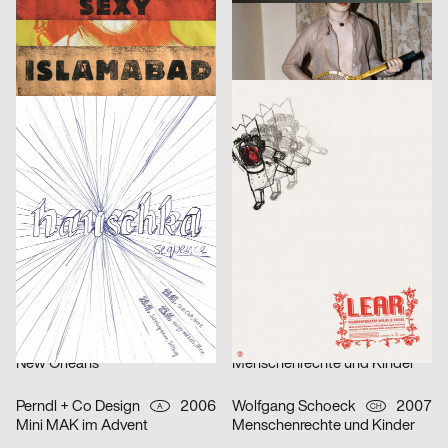
strichpunkt
2007
Thomas Matthaeus Müller
2006
D
D
Pelléas et Mélisande
Phantome
Fons Hickmann m23
2005
Robert Voss
2007
D
D
sequence
Lear
Volker Kühn
2006
Fons Hickmann m23
2005
D
D
Jenny Scobel
Emerging Designers
lollekundbollek.de
2006
GONDOR Kommunikationsdesign
2007
D
D
Total Recall 2006
Rupprecht Geiger – Magie der Farbe
Sebastian Cremers, Daniel Schludi
2005
Renate Wacker
2006
D
D
Lost Identity
Friedrich Schiller: Wallenstein
2xGoldstein
2005
Fabienne Angehrn
2007
D
CH
New Orleans
Menschenrechte und Kinder
Perndl + Co Design
2006
Wolfgang Schoeck
2007
A
CH
Mini MAK im Advent
Menschenrechte und Kinder