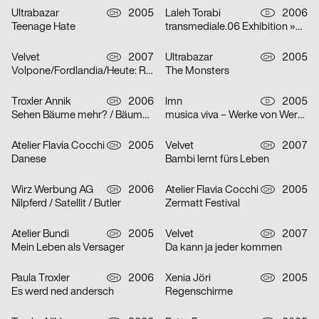
Ultrabazar
2005
Laleh Torabi
2006
CH
D
Teenage Hate
transmediale.06 Exhibition »Smile Machines«
Velvet
2007
Ultrabazar
2005
CH
CH
Volpone/Fordlandia/Heute: Raum Lumina/Die Nibelungen
The Monsters
Troxler Annik
2006
lmn
2005
CH
D
Sehen Bäume mehr? / Bäume sehen Meer… / Meer Bäume Seen!
musica viva – Werke von Werner Heider, Martin Smolka und Peter Eötvös
Atelier Flavia Cocchi
2005
Velvet
2007
CH
CH
Danese
Bambi lernt fürs Leben
Wirz Werbung AG
2006
Atelier Flavia Cocchi
2005
CH
CH
Nilpferd / Satellit / Butler
Zermatt Festival
Atelier Bundi
2005
Velvet
2007
CH
CH
Mein Leben als Versager
Da kann ja jeder kommen
Paula Troxler
2006
Xenia Jöri
2005
CH
CH
Es werd ned andersch
Regenschirme