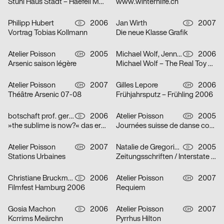
Stuhl Haus Stadt – Haefeli Moser Steiger
www.winterhilfe.ch
Philipp Hubert
2006
Jan Wirth
2007
D
D
Vortrag Tobias Kollmann
Die neue Klasse Grafik
Atelier Poisson
2005
Michael Wolf, Jennie Boie, Büro für Gestaltung Janssen
2006
CH
D
Arsenic saison légère
Michael Wolf – The Real Toy Story
Atelier Poisson
2007
Gilles Lepore
2006
CH
CH
Théâtre Arsenic 07-08
Frühjahrsputz – Frühling 2006
botschaft prof. gertrud nolte visuelle kommunikation und beratung
2006
Atelier Poisson
2005
D
CH
»the sublime is now?« das erhabene in der zeitgenössischen kunst
Journées suisse de danse contemporaine 2006
Atelier Poisson
2007
Natalie de Gregorio, Manuel Dollt, Sebastian Fischer, Philipp Hubert, Tina Pachner
2005
CH
D
Stations Urbaines
Zeitungsschriften / Interstate / Zu Peter Behrens / Dialog über Schrift und Typografie / Herbert Bayer und das Bauhaus
Christiane Bruckmann, Ute Necker
2006
Atelier Poisson
2007
D
CH
Filmfest Hamburg 2006
Requiem
Gosia Machon
2006
Atelier Poisson
2007
D
CH
Kcrrims Meärchn
Pyrrhus Hilton