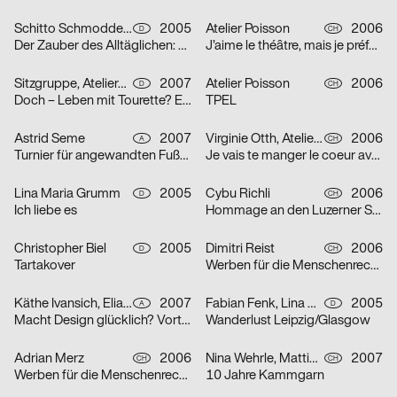
Schitto Schmodde Waack Werbeagentur GmbH
2005
Atelier Poisson
2006
D
CH
Der Zauber des Alltäglichen: Punk / Unplugged / E-Mail / Tattoo
J’aime le théâtre, mais je préfère la télévision
Sitzgruppe, Ateliergemeinschaft selbständiger Grafik-Designerinnen
2007
Atelier Poisson
2006
D
CH
Doch – Leben mit Tourette? Erst recht!
TPEL
Astrid Seme
2007
Virginie Otth, Atelier Poisson
2006
A
CH
Turnier für angewandten Fußball 5
Je vais te manger le coeur avec mes petites dents
Lina Maria Grumm
2005
Cybu Richli
2006
D
CH
Ich liebe es
Hommage an den Luzerner Straßenphilosophen Emil Manser
Christopher Biel
2005
Dimitri Reist
2006
D
CH
Tartakover
Werben für die Menschenrechte
Käthe Ivansich, Elia Sarraffan
2007
Fabian Fenk, Lina Maria Grumm, Jakob Kirch, Nella Rieken
2005
A
D
Macht Design glücklich? Vortrag Ruedi Baur
Wanderlust Leipzig/Glasgow
Adrian Merz
2006
Nina Wehrle, Mattias Leutwyler
2007
CH
CH
Werben für die Menschenrechte
10 Jahre Kammgarn