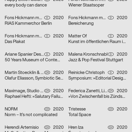
every body can dance
Wiener Staatsoper
Fons Hickmann m23
2020
Fons Hickmann m23
2020
D
D
RIAS Kammerchor Berlin
Bereicherung
Fons Hickmann m23
2020
Matter Of
2020
D
D
Das Plakat
Kunst im öffentlichen Raum in Stuttgart
Ariane Spanier Design
2020
Malena Kronschnabl
2020
D
D
50 Years Museum of Contemporary Art Skopje
Jazz & Pop Festival Stuttgart
Martin Stoecklin & Melina Wilson
2020
Reinicke Christoph
2020
CH
D
Olafur Eliasson, Symbiotic Seeing, Kunsthaus Zürich
Symposium: »Editorial Design Now«
Maximage, Studio Raphael Hefti
2020
Federica Zanetti, Linggi Annina
2020
CH
CH
Raphael Hefti: »Salutary Failures«
»Von Zwischenfall bis Zündschnur« – Sammlungsausstellung der Hochschule Luzern – Design & Kunst
NORM
2020
Tristesse
2020
CH
CH
Norm – It’s not complicated
Total Space
Herendi Artemisio
2020
Hren Iza
2020
CH
CH