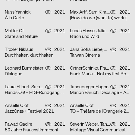
Nuss Yannick
2021
Max Arff, Sam Kim, Dokho Shin
2021
D
D
À la Carte
(How) do we (want to) work (together) (as (socially engaged) designers (students and neighbors)) (in neoliberal times)?
Matter Of
2021
Lucas Hesse, Julia Löffler
2021
D
D
State and Nature
Brach und Wild
Troxler Niklaus
2021
Jana Sofia Liebe, Wetli Tanaka Minami
2021
CH
CH
Durchhalten, durchhalten
Taiwan Cinema
Leonard Burmeister
2021
OrtnerSchinko, Frank Maria
2021
D
A
Dialogue
Frank Maria – Not my first Rodeo
Laura Hilbert, Sarah Stendel
2021
Tanneberger Hagen
2021
D
D
Hands On! – HfG-Rundgang 2021
Marion Baruch: Décalage – Ausstellung in der der HGB Galerie
Anaëlle Clot
2021
Anaëlle Clot
2021
CH
CH
JazzOnze+ Festival 2021
TO – Théâtre de l’Orangerie 2021
Fawad Qadire
2021
Severin Weber, Tanja Vogt, Elia Geiger, Ladina Döring, Nicola Canziani
2021
CH
CH
50 Jahre Frauenstimmrecht
Infotage Visual Communication 2021 Zürcher Hochschule der Künste