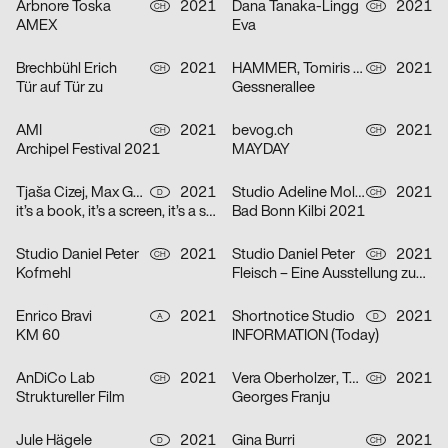
Arbnore Toska
2021
Dana Tanaka-Lingg
2021
CH
CH
AMEX
Eva
Brechbühl Erich
2021
HAMMER, Tomiris Shyngyssova
2021
CH
CH
Tür auf Tür zu
Gessnerallee
AMI
2021
bevog.ch
2021
CH
CH
Archipel Festival 2021
MAYDAY
Tjaša Cizej, Max Gültig, Laura Hähnel, Basil Haug
2021
Studio Adeline Mollard, Coboi
2021
D
CH
it’s a book, it’s a screen, it’s a space in between
Bad Bonn Kilbi 2021
Studio Daniel Peter
2021
Studio Daniel Peter
2021
CH
CH
Kofmehl
Fleisch – Eine Ausstellung zum Innenleben
Enrico Bravi
2021
Shortnotice Studio
2021
A
D
KM 60
INFORMATION (Today)
AnDiCo Lab
2021
Vera Oberholzer, Tonja Wüthrich
2021
CH
CH
Struktureller Film
Georges Franju
Jule Hägele
2021
Gina Burri
2021
D
CH