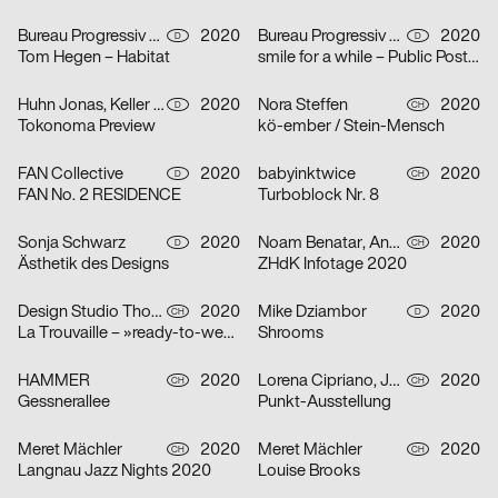
Bureau Progressiv visuelle Kommunikation
2020
Bureau Progressiv visuelle Kommunikation
2020
D
D
Tom Hegen – Habitat
smile for a while – Public Poster Gallery Reloaded
Huhn Jonas, Keller Dominik
2020
Nora Steffen
2020
D
CH
Tokonoma Preview
kö-ember / Stein-Mensch
FAN Collective
2020
babyinktwice
2020
D
CH
FAN No. 2 RESIDENCE
Turboblock Nr. 8
Sonja Schwarz
2020
Noam Benatar, Anamaria Fernandez, Vilté Jurgutyté, Keller Samara
2020
D
CH
Ästhetik des Designs
ZHdK Infotage 2020
Design Studio Thom Pfister
2020
Mike Dziambor
2020
CH
D
La Trouvaille – »ready-to-wear«
Shrooms
HAMMER
2020
Lorena Cipriano, Julia Hoogkamer
2020
CH
CH
Gessnerallee
Punkt-Ausstellung
Meret Mächler
2020
Meret Mächler
2020
CH
CH
Langnau Jazz Nights 2020
Louise Brooks