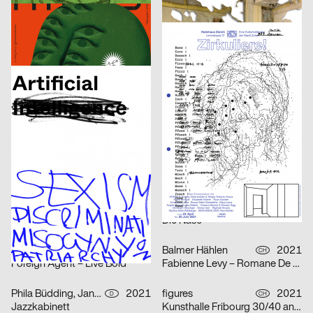
Human Parasite
Etudes d’espace [Raumstudien] n° 1-52 – Visarte Vaud
DIA Studio
2021
Vinzenz Meyner
2021
CH
CH
Optimo – Antique Legacy
Zirkuliere! Eine Konspiration
Isabell Hammelbeck, Jana Michael
2021
2xGoldstein
2021
D
D
Artificial Sexism
Architecture Infrastructure Landscape – Construction and Representation of the Territory in Latin America [Architektur Infrastruktur Landschaft – Konstruktion und Repräsentation des Territoriums in Lateinamerika]
Adele Stroh
2021
Maximage
2021
D
CH
Geburt erfolgreich – das Leben ist kein Robinson Club
ARSENIC Saison 2021–2022
3007
2021
3007
2021
A
A
Frauen der Wiener Werkstätte
Rechnitz (Anđeo uništenja) / Rechnitz (Der Würgeengel) by Elfriede Jelinek
Claudiabasel Grafik & Interaktion
2021
Claudiabasel Grafik & Interaktion
2021
CH
CH
S AM Accsess for all
Die Nase
Balmer Hählen
2021
Balmer Hählen
2021
CH
CH
Foreign Agent – Live Bold
Fabienne Levy – Romane De Watteville
Phila Büdding, Jana Rzehak
2021
figures
2021
D
CH
Jazzkabinett
Kunsthalle Fribourg 30/40 ans Jubilé