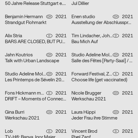
50 Jahre Release Stuttgart e. V.
Jul Dillier
Benjamin Hermann
2021
Enen studio
2021
CH
CH
Strandgut Flohmarkt
Ausstellung der Abschlussprojekte 2021 HEAD
Alix Stria
2021
Tim Lindacher, Johannes Schreiner
2021
D
D
BARS ARE CLOSED, BUT PUB IS OPEN! [Bars sind geschlossen, doch PUB ist geöfffnet!]
Bau Mich Auf
Jahn Koutrios
2021
Studio Adeline Mollard
2021
CH
CH
Talk with Urban Landscape
Salle des Fêtes [Party-Saal] / Orphelins [Waisen]
Studio Adeline Mollard
2021
Forward Festival, ZWUPP, Maša Stanic
2021
CH
A
Les Printemps de Sévelin 2021 [Sévelin-Frühling 2021]
Choose life (get vaccinated)
Fons Hickmann m23
2021
Nicole Brugger
2021
D
CH
DRIFT – Moments of Connection
Werkschau 2021
Gina Burri
2021
Laura Hüppi
2021
CH
CH
Werkschau 2021
Jeder Frau ihre Stimme
Lob
2021
Vincent Brod
2021
D
D
TV-Hifi: Banya, Igor Maier
Pixel Zapf