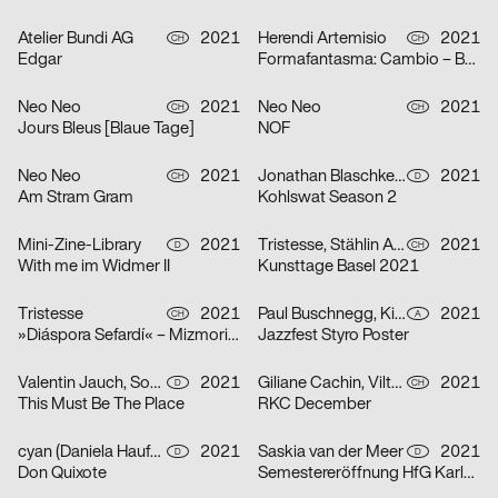
Atelier Bundi AG
2021
Herendi Artemisio
2021
CH
CH
Edgar
Formafantasma: Cambio – Baum, Holz, Mensch
Neo Neo
2021
Neo Neo
2021
CH
CH
Jours Bleus [Blaue Tage]
NOF
Neo Neo
2021
Jonathan Blaschke, Bruno Jacoby
2021
CH
D
Am Stram Gram
Kohlswat Season 2
Mini-Zine-Library
2021
Tristesse, Stählin Alena
2021
D
CH
With me im Widmer II
Kunsttage Basel 2021
Tristesse
2021
Paul Buschnegg, Kilian Hanappi, Marcus Wagner
2021
CH
A
»Diáspora Sefardí« – Mizmorim Kammermusik Festival
Jazzfest Styro Poster
Valentin Jauch, Sonia González
2021
Giliane Cachin, Vilté Jurgutyté
2021
D
CH
This Must Be The Place
RKC December
cyan (Daniela Haufe + Detlef Fiedler)
2021
Saskia van der Meer
2021
D
D
Don Quixote
Semestereröffnung HfG Karlsruhe