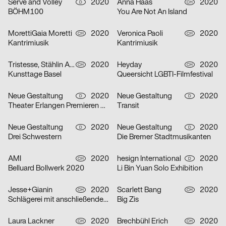
Serve and Volley
2020
Anna Haas
2020
D
CH
BÖHM100
You Are Not An Island
MorettiGaia Moretti
2020
Veronica Paoli
2020
CH
CH
Kantrimiusik
Kantrimiusik
Tristesse, Stählin Alena
2020
Heyday
2020
CH
CH
Kunsttage Basel
Queersicht LGBTI-Filmfestival
Neue Gestaltung
2020
Neue Gestaltung
2020
D
D
Theater Erlangen Premieren 20/21
Transit
Neue Gestaltung
2020
Neue Gestaltung
2020
D
D
Drei Schwestern
Die Bremer Stadtmusikanten
AMI
2020
hesign International
2020
CH
D
Belluard Bollwerk 2020
Li Bin Yuan Solo Exhibition
Jesse+Gianin
2020
Scarlett Bang
2020
CH
CH
Schlägerei mit anschließender Diskussion
Big Zis
Laura Lackner
2020
Brechbühl Erich
2020
CH
CH