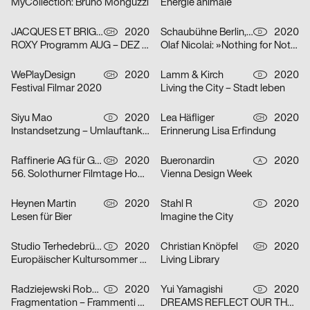
MyCollection: Bruno Monguzzi
Énergie animale
JACQUES ET BRIGITTE
2020
Schaubühne Berlin, Olaf Nicolai
2020
CH
D
ROXY Programm AUG – DEZ 2020
Olaf Nicolai: »Nothing for Nothing/Try again«
WePlayDesign
2020
Lamm & Kirch
2020
CH
D
Festival Filmar 2020
Living the City – Stadt leben
Siyu Mao
2020
Lea Häfliger
2020
D
CH
Instandsetzung – Umlauftank 2
Erinnerung Lisa Erfindung
Raffinerie AG für Gestaltung
2020
Bueronardin
2020
CH
A
56. Solothurner Filmtage Home Edition
Vienna Design Week
Heynen Martin
2020
Stahl R
2020
CH
D
Lesen für Bier
Imagine the City
Studio Terhedebrügge
2020
Christian Knöpfel
2020
D
CH
Europäischer Kultursommer Fellbach
Living Library
Radziejewski Robert
2020
Yui Yamagishi
2020
D
D
Fragmentation – Frammenti di Due
DREAMS REFLECT OUR THOUGHTS