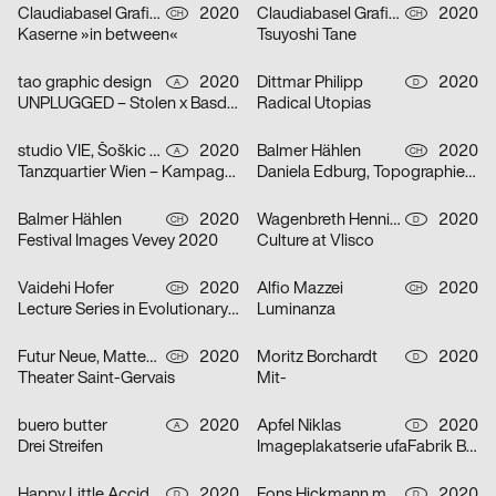
Claudiabasel Grafik & Interaktion
2020
Claudiabasel Grafik & Interaktion
2020
CH
CH
Kaserne »in between«
Tsuyoshi Tane
tao graphic design
2020
Dittmar Philipp
2020
A
D
UNPLUGGED – Stolen x Basdban
Radical Utopias
studio VIE, Šoškic Katarina, Scherabon Herwig
2020
Balmer Hählen
2020
A
CH
Tanzquartier Wien – Kampagne Camilla Schielin
Daniela Edburg, Topographies of Transformation
Balmer Hählen
2020
Wagenbreth Henning
2020
CH
D
Festival Images Vevey 2020
Culture at Vlisco
Vaidehi Hofer
2020
Alfio Mazzei
2020
CH
CH
Lecture Series in Evolutionary Ecology
Luminanza
Futur Neue, Matteo Venet
2020
Moritz Borchardt
2020
CH
D
Theater Saint-Gervais
Mit-
buero butter
2020
Apfel Niklas
2020
A
D
Drei Streifen
Imageplakatserie ufaFabrik Berlin
Happy Little Accidents
2020
Fons Hickmann m23
2020
D
D