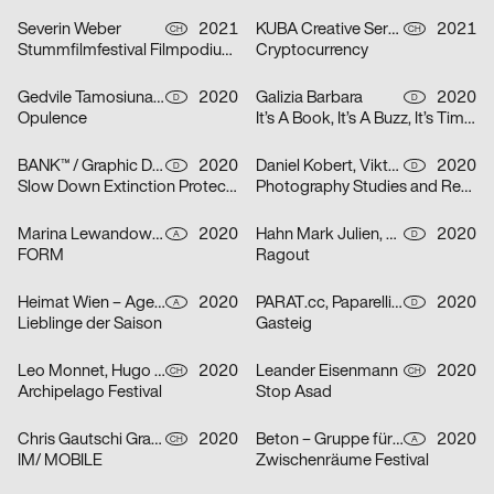
Severin Weber
2021
KUBA Creative Services
2021
CH
CH
Stummfilmfestival Filmpodium Zürich
Cryptocurrency
Gedvile Tamosiunaite, Jelena Luise, Shuaitong Zong
2020
Galizia Barbara
2020
D
D
Opulence
It’s A Book, It’s A Buzz, It’s Time to Discuss
BANK™ / Graphic Design Today
2020
Daniel Kobert, Viktor Lentzen
2020
D
D
Slow Down Extinction Protect Biodiversity
Photography Studies and Research
Marina Lewandowska
2020
Hahn Mark Julien, Kormann Raffael
2020
A
D
FORM
Ragout
Heimat Wien – Agentur für Veränderung
2020
PARAT.cc, Paparelli Nolan
2020
A
D
Lieblinge der Saison
Gasteig
Leo Monnet, Hugo Jauffret
2020
Leander Eisenmann
2020
CH
CH
Archipelago Festival
Stop Asad
Chris Gautschi Graphic & Editorial design
2020
Beton – Gruppe für Gestaltung
2020
CH
A
IM/ MOBILE
Zwischenräume Festival