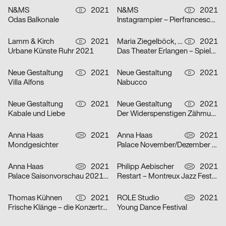
N&MS
2021
N&MS
2021
D
D
Odas Balkonale
Instagrampier – Pierfrancesco Celada
Lamm & Kirch
2021
Maria Ziegelböck, Neue Gestaltung
2021
D
D
Urbane Künste Ruhr 2021
Das Theater Erlangen – Spielzeit 2021/22
Neue Gestaltung
2021
Neue Gestaltung
2021
D
D
Villa Alfons
Nabucco
Neue Gestaltung
2021
Neue Gestaltung
2021
D
D
Kabale und Liebe
Der Widerspenstigen Zähmung
Anna Haas
2021
Anna Haas
2021
CH
CH
Mondgesichter
Palace November/Dezember 2021
Anna Haas
2021
Philipp Aebischer
2021
CH
CH
Palace Saisonvorschau 2021/22
Restart – Montreux Jazz Festival 2021
Thomas Kühnen
2021
ROLE Studio
2021
D
CH
Frische Klänge – die Konzertreihe
Young Dance Festival