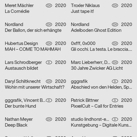
Meret Mächler
2020
Troxler Niklaus
2020
CH
CH
La Comédie
Just tape it!
Nordland
2020
Nordland
2020
CH
CH
Der Ballon, der sich erhängte
Adelboden Ghost Edition
Hubertus Design
2020
0xfff, 0x000
2020
CH
CH
MAH – COME TO MAHMAH
Gli occhi. La testa. Le braccia. Le mani. Il cuore. Grazie.
Lars Schrodberger
2020
Marc Lieberherr, David Zwicker
2020
D
CH
Austausch bildet
30 Jahre Zwicker AG Licht
Daryl Schiltknecht
2020
gggrafik
2020
CH
D
Wohin mit unserer Wirtschaft?
Abschied von den Helden, Spielzeit 19/20
gggrafik, Vincent Brod
2020
Patrick Bittner
2020
D
D
Der bunte Hund
PixxelCult – Call for Entries
Nathan Meyer
2020
studio lindhorst-emme
2020
CH
D
Deep Black
Kunstgebung – Digitale Kunstauktion