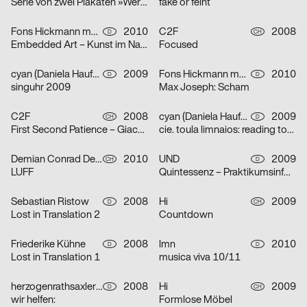
Serie von zwei Plakaten »Werkbeiträge«
fake or feint
Fons Hickmann m23
2010
C2F
2008
D
CH
Embedded Art – Kunst im Namen der Sicherheit
Focused
cyan (Daniela Haufe + Detlef Fiedler)
2009
Fons Hickmann m23
2010
D
D
singuhr 2009
Max Joseph: Scham
C2F
2008
cyan (Daniela Haufe + Detlef Fiedler)
2009
CH
D
First Second Patience – Giacomo Santiago Rogado
cie. toula limnaios: reading tosca
Demian Conrad Design
2010
UND
2009
CH
D
LUFF
Quintessenz – Praktikumsinfotag an der Fachhochschule Würzburg-Schweinfurt
Sebastian Ristow
2008
Hi
2009
D
CH
Lost in Translation 2
Countdown
Friederike Kühne
2008
lmn
2010
D
D
Lost in Translation 1
musica viva 10/11
herzogenrathsaxler design
2008
Hi
2009
D
CH
wir helfen:
Formlose Möbel