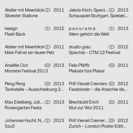
Atelier mit Meerblick
2011
Jakob Kirch, Spector Bureau
2013
D
D
Silvester Stallone
Schauspiel Stuttgart. Spielzeit 2013/2014
hesign
2012
p a n o r a m a
2013
D
D
Flash Back
Wem gehört die Welt
Atelier mit Meerblick
2011
studio grau
2012
D
D
Mein Fell ist ein teurer Pelz
Spectral – CTM.12 Festival
Anaëlle Clot
2013
Felix Pfäffli
2011
CH
CH
Monstre Festival 2013
Plakate fürs Plakat
Peng Peng
2013
Prill Vieceli Cremers
2012
CH
CH
Tankstelle – Ausschreibung 2013
Fassbinder – die Anarchie der Phantasie
Max Edelberg, Julian Koschwitz, Thomas Kronbichler
2013
Brechbühl Erich
2011
D
CH
Rosengarten Festa
Mut zur Wut 2011
Johannes Hucht, Nuss Yannick
2013
Prill Vieceli Cremers, Carla Crameri
2012
D
CH
5zu3
Zurich – London Poster Edition, House of Switzerland UK 2012