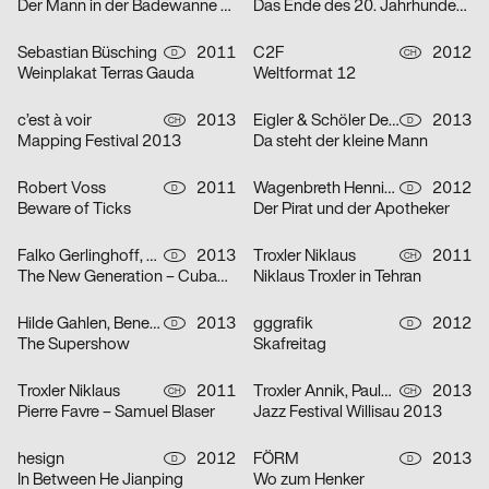
Der Mann in der Badewanne – oder wie man ein Held wird
Das Ende des 20. Jahrhunderts. Es kommt noch besser.
Sebastian Büsching
2011
C2F
2012
D
CH
Weinplakat Terras Gauda
Weltformat 12
c’est à voir
2013
Eigler & Schöler Design Agentur
2013
CH
D
Mapping Festival 2013
Da steht der kleine Mann
Robert Voss
2011
Wagenbreth Henning
2012
D
D
Beware of Ticks
Der Pirat und der Apotheker
Falko Gerlinghoff, Markus Lange
2013
Troxler Niklaus
2011
D
CH
The New Generation – Cuban Remix
Niklaus Troxler in Tehran
Hilde Gahlen, Benedikt Bock, Lysanne Bellemare
2013
gggrafik
2012
D
D
The Supershow
Skafreitag
Troxler Niklaus
2011
Troxler Annik, Paula Troxler
2013
CH
CH
Pierre Favre – Samuel Blaser
Jazz Festival Willisau 2013
hesign
2012
FÖRM
2013
D
D
In Between He Jianping
Wo zum Henker