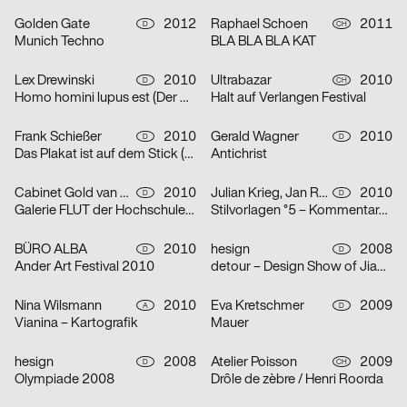
Golden Gate
2012
Raphael Schoen
2011
D
CH
Munich Techno
BLA BLA BLA KAT
Lex Drewinski
2010
Ultrabazar
2010
D
CH
Homo homini lupus est (Der Mensch ist dem Menschen ein Wolf)
Halt auf Verlangen Festival
Frank Schießer
2010
Gerald Wagner
2010
D
D
Das Plakat ist auf dem Stick (aus dem Plakatwettbewerb des Deutschen Studentenwerks 2010 »Studium Digitale – Chancen und Risiken«)
Antichrist
Cabinet Gold van d’Vlies
2010
Julian Krieg, Jan Reiser, Lorin Strohm
2010
D
D
Galerie FLUT der Hochschule für Künste Bremen
Stilvorlagen °5 – Kommentare zur Zeit – Programmplakat
BÜRO ALBA
2010
hesign
2008
D
D
Ander Art Festival 2010
detour – Design Show of Jianping He in Hong Kong
Nina Wilsmann
2010
Eva Kretschmer
2009
A
D
Vianina – Kartografik
Mauer
hesign
2008
Atelier Poisson
2009
D
CH
Olympiade 2008
Drôle de zèbre / Henri Roorda