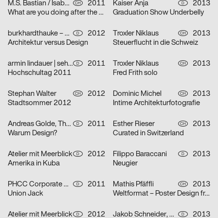
M.S. Bastian / Isabelle L.
2011
Kaiser Anja
2013
CH
D
What are you doing after the apocalypse?
Graduation Show Underbelly
burkhardthauke – büro für gestaltung
2012
Troxler Niklaus
2013
D
CH
Architektur versus Design
Steuerflucht in die Schweiz
armin lindauer | sehwerk
2011
Troxler Niklaus
2013
D
CH
Hochschultag 2011
Fred Frith solo
Stephan Walter
2012
Dominic Michel
2013
CH
CH
Stadtsommer 2012
Intime Architekturfotografie
Andreas Golde, Thomas Kühnen
2011
Esther Rieser
2013
D
CH
Warum Design?
Curated in Switzerland
Atelier mit Meerblick
2012
Filippo Baraccani
2013
D
D
Amerika in Kuba
Neugier
PHCC Corporate Communications
2011
Mathis Pfäffli
2013
D
CH
Union Jack
Weltformat – Poster Design from Lucerne
Atelier mit Meerblick
2012
Jakob Schneider, Henning Walther
2013
D
D