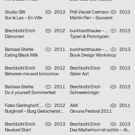
Studio SW
2013
Prill Vieceli Cremers
2013
CH
CH
Sur le Lac – En Ville
Martin Parr – Souvenir
Brechbühl Erich
2012
burkhardthauke – büro für gestaltung
2013
CH
D
Dämonen
Typen & Prototypen
Barbara Stehle
2011
burkhardthauke – büro für gestaltung
2013
D
D
Eating Black Milk
Book Design Workshop
Brechbühl Erich
2012
Brechbühl Erich
2013
CH
CH
Between me and tomorrow
Sister Act
Barbara Stehle
2011
Brechbühl Erich
2013
D
CH
Do it yourself Sommerfest
Schneekönigin
Falko Gerlinghoff, Markus Lange
2012
AMI
2011
D
CH
Burgknall – Burg Giebichenstein Jahresausstellung
Grouna Festival 2011
Brechbühl Erich
2013
Brechbühl Erich
2013
CH
CH
Neubad Start
Das Matterhorn ist schön – Alpabzug