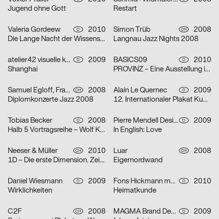
Jugend ohne Gott
Restart
Valeria Gordeew
2010
Simon Trüb
2008
D
CH
Die Lange Nacht der Wissenschaft
Langnau Jazz Nights 2008
atelier42 visuelle kommunikation
2009
BASICS09
2010
D
D
Shanghai
PROVINZ – Eine Ausstellung im Sommer 2010
Samuel Egloff, Franca Moor
2008
Alain Le Quernec
2009
CH
D
Diplomkonzerte Jazz 2008
12. Internationaler Plakat Kunst Hof Rüttenscheid Preis 2009, Essen
Tobias Becker
2008
Pierre Mendell Design Studio
2009
D
D
Halb 5 Vortragsreihe – Wolf Kahlen
In English: Love
Neeser & Müller
2010
Luar
2008
CH
CH
1D – Die erste Dimension. Zeichnen und Wahrnehmen an der Schule für Gestaltung Basel
Eigernordwand
Daniel Wiesmann
2009
Fons Hickmann m23
2010
D
D
Wirklichkeiten
Heimatkunde
C2F
2008
MAGMA Brand Design
2009
CH
D