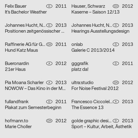
Felix Bauer
2011
Hauser, Schwarz
2012
D
CH
It’s Bachelor Weather
Kaserne – Saison 12/13
Johannes Hucht, Nuss Yannick
2013
Johannes Hucht, Nuss Yannick
2013
D
D
Positionen zeitgenössischer Philosophie – Medientheorie
Hearings Ausstellungsdesign
Raffinerie AG für Gestaltung
2011
onlab
2013
CH
D
Hund Katz Maus
Galerie C 2013/2014
Bueronardin
2012
gggrafik
2011
A
D
21er Haus
platz da!
Pia Moana Scharler
2013
ultra:studio
2012
A
CH
NOWOW – Das Kino in der Mensa
For Noise Festival 2012
fullandfrank
2011
Francesco Ciccolella, Gerhard Jordan
2013
D
A
Plakat zum Semesterbeginn
The Essence 13
hofmann.to
2012
golde graphic design, Bernd Uske
2013
CH
D
Marie Choller
Sport – Kultur, Arbeit, Ästhetik