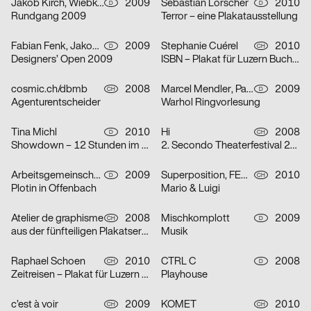
Jakob Kirch, Wiebke Rosin
2009
Sebastian Lörscher
2010
D
D
Rundgang 2009
Terror – eine Plakatausstellung
Fabian Fenk, Jakob Kirch
2009
Stephanie Cuérel
2010
D
CH
Designers’ Open 2009
ISBN – Plakat für Luzern Bucht: Literaturfest, Buchmarkt, Anagrammtage
cosmic.ch/dbmb
2008
Marcel Mendler, Patrick Oltean
2009
CH
D
Agenturentscheider
Warhol Ringvorlesung
Tina Michl
2010
Hi
2008
D
CH
Showdown – 12 Stunden im Konflikt
2. Secondo Theaterfestival 2008
Arbeitsgemeinschaft für visuelle und verbale Kommunikation Uwe Loesch
2009
Superposition, FEDERAL studio
2010
D
CH
Plotin in Offenbach
Mario & Luigi
Atelier de graphisme
2008
Mischkomplott
2009
CH
D
aus der fünfteiligen Plakatserie »Le petit théâtre«
Musik
Raphael Schoen
2010
CTRL C
2008
CH
D
Zeitreisen – Plakat für Luzern Bucht: Literaturfest, Buchmarkt, Anagrammtage
Playhouse
c’est à voir
2009
KOMET
2010
CH
CH