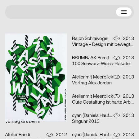
N
Troxler Annik, Paula Troxler
2011
Ralph Schraivogel
2013
CH
CH
Jazz Festival Willisau 2011
Vintage – Design mit bewegter Vergangenheit
100 Beste Plakate
Atelier Bundi
2012
BRUMNJAK Büro für Gestaltung
2013
CH
D
Zar und Zimmermann
100 Schwarz-Weiss-Plakate
Paula Troxler
2011
Atelier mit Meerblick
2013
CH
D
Jungkunst – Junge Schweizer Kunst
Vortrag Alex Jordan
Atelier Bundi
2012
Atelier mit Meerblick
2013
CH
D
I Puritani
Gute Gestaltung ist harte Arbeit
Benjamin Kivikoski
2011
cyan (Daniela Haufe + Detlef Fiedler)
2013
D
D
Vortrag Urs Lehni
Singuhr 2013
Atelier Bundi
2012
cyan (Daniela Haufe + Detlef Fiedler)
2013
CH
D