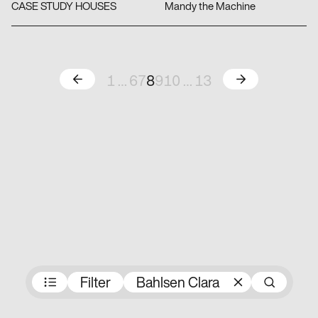
CASE STUDY HOUSES
Mandy the Machine
Zurück
Weiter
1
…
6
7
8
9
10
…
13
Preisträger:innen
Filter
Bahlsen Clara
Suc