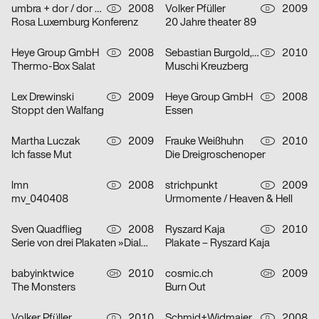
umbra + dor / dor grafik
2008
Volker Pfüller
2009
D
D
Rosa Luxemburg Konferenz
20 Jahre theater 89
Heye Group GmbH
2008
Sebastian Burgold, DOJO Werbeagentur
2010
D
D
Thermo-Box Salat
Muschi Kreuzberg
Lex Drewinski
2009
Heye Group GmbH
2008
D
D
Stoppt den Walfang
Essen
Martha Luczak
2009
Frauke Weißhuhn
2010
D
D
Ich fasse Mut
Die Dreigroschenoper
lmn
2008
strichpunkt
2009
D
D
mv_040408
Urmomente / Heaven & Hell
Sven Quadflieg
2008
Ryszard Kaja
2010
D
D
Serie von drei Plakaten »Dialogue«
Plakate – Ryszard Kaja
babyinktwice
2010
cosmic.ch
2009
CH
CH
The Monsters
Burn Out
Volker Pfüller
2010
Schmid+Widmaier Design, Dieter Mayr
2008
D
D