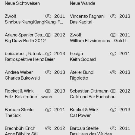
Neue Sichtweisen
Neue Wände
Zwölf
2011
Vincenzo Fagnani
2013
D
D
Sinnbus KlangKlangKlang-Festival
Das Kapital
Ariane Spanier Design
2012
Zwölf
2011
D
D
Big Draw Berlin 2012
William Fitzsimmons – Gold In The Shadow Tour
beierarbeit, Patrick Witteck, Silke Nehring
2013
hesign
2011
D
D
Retrospektive Heinz Beier
Keith Godard
Andrea Weber
2013
Atelier Bundi
2013
D
CH
Charles Bukowski
Rigoletto
Rocket & Wink
2013
Sebastian Dittmann
2012
D
D
Fritz-Kola: müde – wach
Café und Bar Fuchsbau
Barbara Stehle
2011
Rocket & Wink
2013
D
D
The Sox
Cat Power
Brechbühl Erich
2012
Barbara Stehle
2011
CH
D
Anne Bäbi im Säli
Das Haus des Waldes