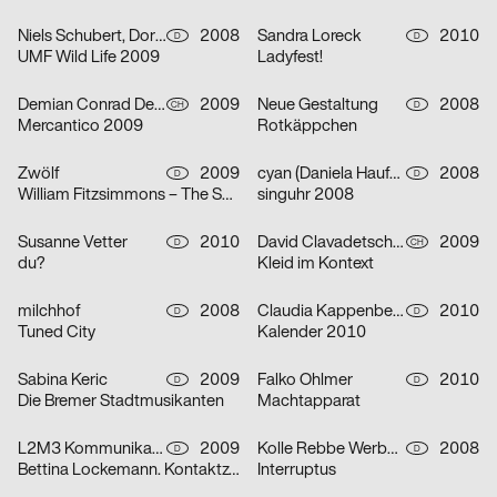
Niels Schubert, Dorten Bauer
2008
Sandra Loreck
2010
D
D
UMF Wild Life 2009
Ladyfest!
Demian Conrad Design
2009
Neue Gestaltung
2008
CH
D
Mercantico 2009
Rotkäppchen
Zwölf
2009
cyan (Daniela Haufe + Detlef Fiedler)
2008
D
D
William Fitzsimmons – The Sparrow and the Crow Tour
singuhr 2008
Susanne Vetter
2010
David Clavadetscher
2009
D
CH
du?
Kleid im Kontext
milchhof
2008
Claudia Kappenberger, Kristina Pruß, Nadja Schoch, Bea Stach
2010
D
D
Tuned City
Kalender 2010
Sabina Keric
2009
Falko Ohlmer
2010
D
D
Die Bremer Stadtmusikanten
Machtapparat
L2M3 Kommunikationsdesign
2009
Kolle Rebbe Werbeagentur GmbH, Marcel Schaar
2008
D
D
Bettina Lockemann. Kontaktzonen
Interruptus