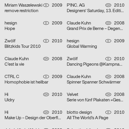
Miriam Waszelewski
2009
P’INC. AG
2010
D
CH
remove restriction
Designers‘ Saturday, 13. Edition 2010
hesign
2009
Claude Kuhn
2008
D
CH
Hope
Grand Prix de Berne – Degenweltcupturnier
Zwölf
2010
hesign
2009
D
D
Blitzkids Tour 2010
Global Warming
Claude Kuhn
2008
Zwölf
2010
CH
D
C’est la vie
Dancing Pigeons @Kampnagel
CTRL C
2009
Claude Kuhn
2008
D
CH
Homophobie ist heilbar
Spinner Spanner Schwärmer
Hi
2010
Velvet
2008
CH
CH
Uldry
Serie von fünf Plakaten »Geschieht dir recht«
Hi
2010
blotto design
2010
CH
D
Make Up – Design der Oberfläche
All The World’s A Page