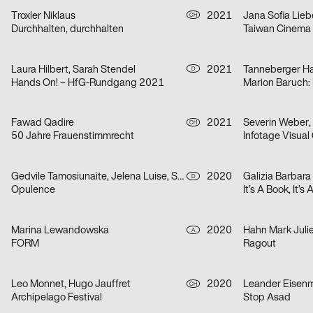
Troxler Niklaus
2021
Jana Sofia Lieb
CH
Durchhalten, durchhalten
Taiwan Cinema
Laura Hilbert, Sarah Stendel
2021
Tanneberger H
D
Hands On! – HfG-Rundgang 2021
Fawad Qadire
2021
CH
50 Jahre Frauenstimmrecht
Gedvile Tamosiunaite, Jelena Luise, Shuaitong Zong
2020
Galizia Barbara
D
Opulence
It’s A Book, It’s
Marina Lewandowska
2020
Hahn Mark Juli
A
FORM
Ragout
Leo Monnet, Hugo Jauffret
2020
Leander Eisen
CH
Archipelago Festival
Stop Asad