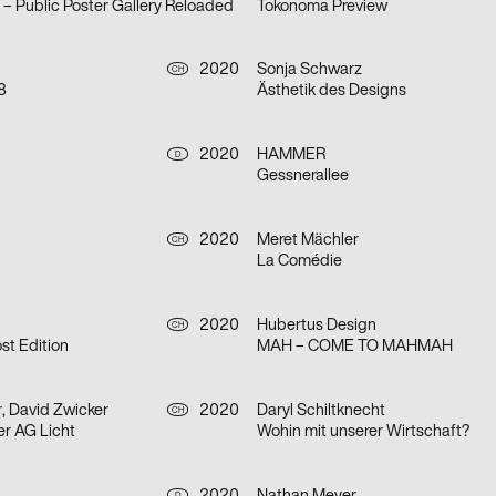
e – Public Poster Gallery Reloaded
Tokonoma Preview
2020
Sonja Schwarz
CH
8
Ästhetik des Designs
2020
HAMMER
D
Gessnerallee
2020
Meret Mächler
CH
La Comédie
2020
Hubertus Design
CH
t Edition
MAH – COME TO MAHMAH
, David Zwicker
2020
Daryl Schiltknecht
CH
er AG Licht
Wohin mit unserer Wirtschaft?
D