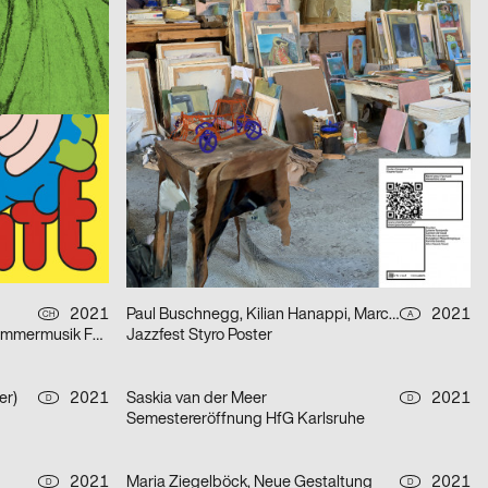
Rechnitz (Anđeo uništenja) / Rechnitz (Der Würgeengel) by Elfriede Jelinek
2021
Balmer Hählen
2021
CH
CH
Fabienne Levy – Romane De Watteville
2021
Herendi Artemisio
2021
CH
CH
Formafantasma: Cambio – Baum, Holz, Mensch
2021
Jonathan Blaschke, Bruno Jacoby
2021
CH
D
Kohlswat Season 2
2021
Paul Buschnegg, Kilian Hanappi, Marcus Wagner
2021
CH
A
»Diáspora Sefardí« – Mizmorim Kammermusik Festival
Jazzfest Styro Poster
er)
2021
Saskia van der Meer
2021
D
D
Semestereröffnung HfG Karlsruhe
2021
Maria Ziegelböck, Neue Gestaltung
2021
D
D