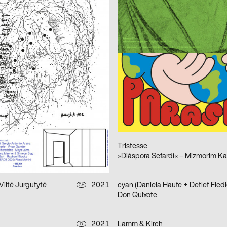
on 2021–2022
Frauen der Wiener Werkstätte
afik & Interaktion
2021
Balmer Hählen
CH
Foreign Agent – Live Bold
2021
Atelier Bundi AG
CH
ourg 30/40 ans Jubilé
Edgar
2021
Neo Neo
CH
Am Stram Gram
in Alena
2021
Tristesse
CH
el 2021
Vilté Jurgutyté
2021
cyan (Daniela Haufe + Detlef Fiedl
CH
Don Quixote
2021
Lamm & Kirch
D