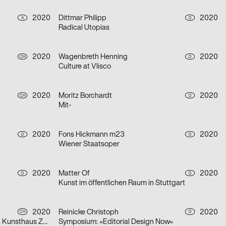
2020
Dittmar Philipp
2020
A
D
Radical Utopias
2020
Wagenbreth Henning
2020
CH
D
Culture at Vlisco
2020
Moritz Borchardt
2020
CH
D
Mit-
2020
Fons Hickmann m23
2020
D
D
Wiener Staatsoper
2020
Matter Of
2020
D
D
Kunst im öffentlichen Raum in Stuttgart
2020
Reinicke Christoph
2020
CH
D
Olafur Eliasson, Symbiotic Seeing, Kunsthaus Zürich
Symposium: »Editorial Design Now«