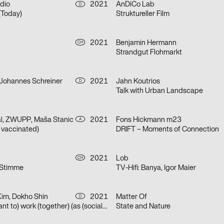
dio
2021
AnDiCo Lab
D
Today)
Struktureller Film
2021
Benjamin Hermann
CH
Strandgut Flohmarkt
 Johannes Schreiner
2021
Jahn Koutrios
D
Talk with Urban Landscape
al, ZWUPP, Maša Stanic
2021
Fons Hickmann m23
A
t vaccinated)
DRIFT – Moments of Connection
2021
Lob
CH
 Stimme
TV-Hifi: Banya, Igor Maier
Kim, Dokho Shin
2021
Matter Of
D
(How) do we (want to) work (together) (as (socially engaged) designers (students and neighbors)) (in neoliberal times)?
State and Nature