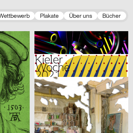
Wettbewerb
Plakate
Über uns
Bücher
2021
Jamy Herrmann
2021
A
CH
A…kademie der bildenden Künste Wien – Einführungskampagne
Restart – Montreux Jazz Festival 2021
2021
Claudiabasel Grafik & Interaktion
2021
D
CH
Kieler Woche 2021
2021
Roueche Denis, Studio Fondamenta
2021
D
CH
Etudes d’espace [Raumstudien] n° 1-52 – Visarte Vaud
l
2021
2xGoldstein
2021
D
D
Architecture Infrastructure Landscape – Construction and Representation of the Territory in Latin America [Architektur Infrastruktur Landschaft – Konstruktion und Repräsentation des Territoriums in Lateinamerika]
2021
3007
2021
A
A