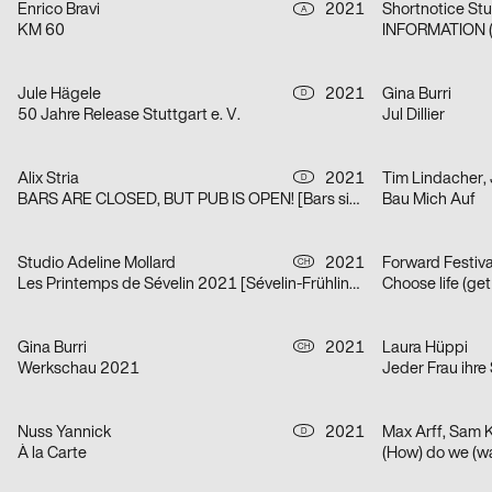
Enrico Bravi
2021
Shortnotice Stu
A
KM 60
INFORMATION (
Jule Hägele
2021
Gina Burri
D
50 Jahre Release Stuttgart e. V.
Jul Dillier
Alix Stria
2021
Tim Lindacher,
D
BARS ARE CLOSED, BUT PUB IS OPEN! [Bars sind geschlossen, doch PUB ist geöfffnet!]
Bau Mich Auf
Studio Adeline Mollard
2021
Forward Festiv
CH
Les Printemps de Sévelin 2021 [Sévelin-Frühling 2021]
Choose life (ge
Gina Burri
2021
Laura Hüppi
CH
Werkschau 2021
Jeder Frau ihre
Nuss Yannick
2021
Max Arff, Sam 
D
À la Carte