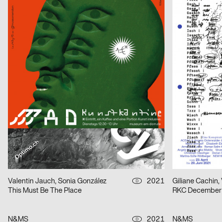
Geburt erfolgreich – das Leben ist kein Robinson Club
ARSENIC Sais
Claudiabasel Grafik & Interaktion
2021
Claudiabasel Gr
CH
S AM Accsess for all
Die Nase
Phila Büdding, Jana Rzehak
2021
figures
D
Jazzkabinett
Kunsthalle Frib
Neo Neo
2021
Neo Neo
CH
Jours Bleus [Blaue Tage]
NOF
Mini-Zine-Library
2021
Tristesse, Stähl
D
With me im Widmer II
Kunsttage Bas
Valentin Jauch, Sonia González
2021
Giliane Cachin, 
D
This Must Be The Place
RKC December
N&MS
2021
N&MS
D