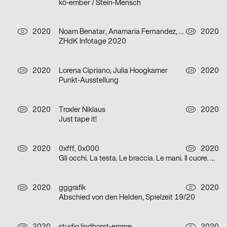
kö-ember / Stein-Mensch
2020
Noam Benatar, Anamaria Fernandez, Vilté Jurgutyté, Keller Samara
2020
D
CH
ZHdK Infotage 2020
2020
Lorena Cipriano, Julia Hoogkamer
2020
CH
CH
Punkt-Ausstellung
2020
Troxler Niklaus
2020
CH
CH
Just tape it!
2020
0xfff, 0x000
2020
CH
CH
Gli occhi. La testa. Le braccia. Le mani. Il cuore. Grazie.
2020
gggrafik
2020
CH
D
Abschied von den Helden, Spielzeit 19/20
CH
D