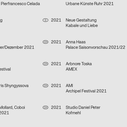
– Pierfrancesco Celada
Urbane Künste Ruhr 2021
ng
2021
Neue Gestaltung
D
Kabale und Liebe
2021
Anna Haas
CH
er/Dezember 2021
Palace Saisonvorschau 2021/22
2021
Arbnore Toska
CH
stival
AMEX
is Shyngyssova
2021
AMI
CH
Archipel Festival 2021
Mollard, Coboi
2021
Studio Daniel Peter
CH
 2021
Kofmehl