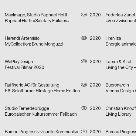
Maximage, Studio Raphael Hefti
2020
Federica Zanett
CH
Raphael Hefti: »Salutary Failures«
Herendi Artemisio
2020
Hren Iza
CH
MyCollection: Bruno Monguzzi
Énergie animal
WePlayDesign
2020
Lamm & Kirch
CH
Festival Filmar 2020
Living the City 
Raffinerie AG für Gestaltung
2020
Bueronardin
CH
56. Solothurner Filmtage Home Edition
Vienna Design
Studio Terhedebrügge
2020
Christian Knöpf
D
Europäischer Kultursommer Fellbach
Living Library
Bureau Progressiv visuelle Kommunikation
2020
D