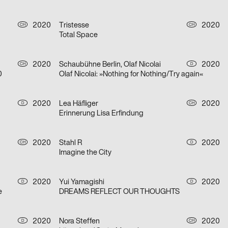
2020
Tristesse
2020
CH
CH
Total Space
2020
Schaubühne Berlin, Olaf Nicolai
2020
CH
D
0
Olaf Nicolai: »Nothing for Nothing/Try again«
2020
Lea Häfliger
2020
D
CH
Erinnerung Lisa Erfindung
2020
Stahl R
2020
CH
D
Imagine the City
2020
Yui Yamagishi
2020
D
D
e
DREAMS REFLECT OUR THOUGHTS
2020
Nora Steffen
2020
D
CH