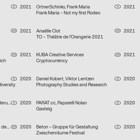
2021
OrtnerSchinko, Frank Maria
2021
D
A
Frank Maria – Not my first Rodeo
2021
Anaëlle Clot
2021
CH
CH
TO – Théâtre de l’Orangerie 2021
2021
KUBA Creative Services
2021
CH
CH
ich
Cryptocurrency
2020
Daniel Kobert, Viktor Lentzen
2020
D
D
iversity
Photography Studies and Research
Heimat Wien – Agentur für Veränderung
2020
PARAT.cc, Paparelli Nolan
2020
A
D
Gasteig
Chris Gautschi Graphic & Editorial design
2020
Beton – Gruppe für Gestaltung
2020
CH
A
Zwischenräume Festival