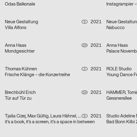
Odas Balkonale
Instagrampier 
Neue Gestaltung
2021
Neue Gestaltu
D
Villa Alfons
Nabucco
Anna Haas
2021
Anna Haas
CH
Mondgesichter
Palace Novemb
Thomas Kühnen
2021
ROLE Studio
D
Frische Klänge – die Konzertreihe
Young Dance Fe
Brechbühl Erich
2021
HAMMER, Tomir
CH
Tür auf Tür zu
Gessnerallee
Tjaša Cizej, Max Gültig, Laura Hähnel, Basil Haug
2021
Studio Adeline 
D
it’s a book, it’s a screen, it’s a space in between
Bad Bonn Kilbi