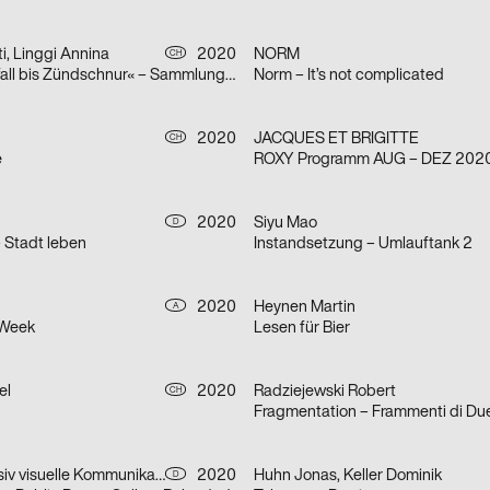
i, Linggi Annina
2020
NORM
CH
»Von Zwischenfall bis Zündschnur« – Sammlungsausstellung der Hochschule Luzern – Design & Kunst
Norm – It’s not complicated
2020
JACQUES ET BRIGITTE
CH
e
ROXY Programm AUG – DEZ 202
2020
Siyu Mao
D
– Stadt leben
Instandsetzung – Umlauftank 2
2020
Heynen Martin
A
 Week
Lesen für Bier
el
2020
Radziejewski Robert
CH
Fragmentation – Frammenti di Du
Bureau Progressiv visuelle Kommunikation
2020
Huhn Jonas, Keller Dominik
D