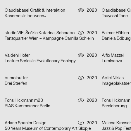
Claudiabasel Grafik & Interaktion
2020
Claudiabasel Gr
CH
Kaserne »in between«
Tsuyoshi Tane
studio VIE, Šoškic Katarina, Scherabon Herwig
2020
Balmer Hählen
A
Tanzquartier Wien – Kampagne Camilla Schielin
Daniela Edburg
Vaidehi Hofer
2020
Alfio Mazzei
CH
Lecture Series in Evolutionary Ecology
Luminanza
buero butter
2020
Apfel Niklas
A
Drei Streifen
Imageplakatseri
Fons Hickmann m23
2020
Fons Hickmann
D
RIAS Kammerchor Berlin
Bereicherung
Ariane Spanier Design
2020
Malena Kronsc
D
50 Years Museum of Contemporary Art Skopje
Jazz & Pop Fest