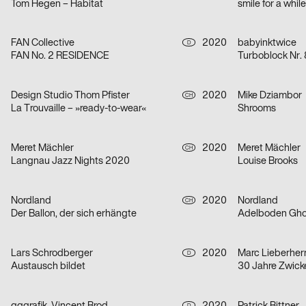
Tom Hegen – Habitat
smile for a whil
FAN Collective
2020
babyinktwice
D
FAN No. 2 RESIDENCE
Turboblock Nr. 
Design Studio Thom Pfister
2020
Mike Dziambor
CH
La Trouvaille – »ready-to-wear«
Shrooms
Meret Mächler
2020
Meret Mächler
CH
Langnau Jazz Nights 2020
Louise Brooks
Nordland
2020
Nordland
CH
Der Ballon, der sich erhängte
Adelboden Ghos
Lars Schrodberger
2020
Marc Lieberherr
D
Austausch bildet
30 Jahre Zwick
D