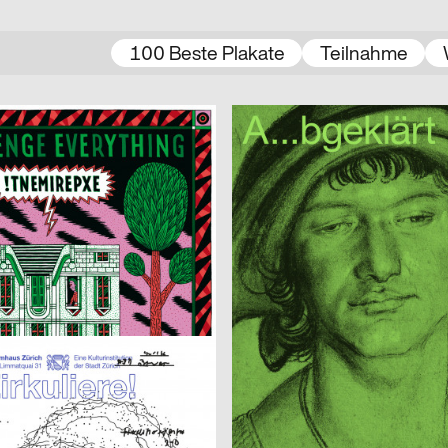
100 Beste Plakate
Teilnahme
nning
2021
Beton – Gruppe für Gestaltung
D
 Vlisco
 Benedikt Luft
2021
Miriam Häfele
D
eller
Alles ist hin
Imma Caretta, Gianluca Flütsch, Giannoulas Dimitris
2021
Verena Mack
CH
Human Parasite
r
2021
Isabell Hammelbeck, Jana Michae
CH
 Konspiration
Artificial Sexism
2021
3007
CH