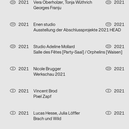
2021
Vera Oberholzer, Tonja Wüthrich
2021
CH
CH
Georges Franju
2021
Enen studio
2021
CH
CH
Ausstellung der Abschlussprojekte 2021 HEAD
2021
Studio Adeline Mollard
2021
CH
CH
Salle des Fêtes [Party-Saal] / Orphelins [Waisen]
2021
Nicole Brugger
2021
D
CH
Werkschau 2021
2021
Vincent Brod
2021
D
D
Pixel Zapf
2021
Lucas Hesse, Julia Löffler
2021
D
D
Brach und Wild