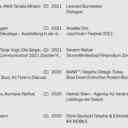
e, Wetli Tanaka Minami
2021
Leonard Burmeister
CH
Dialogue
agen
2021
Anaëlle Clot
D
Marion Baruch: Décalage – Ausstellung in der der HGB Galerie
JazzOnze+ Festival 2021
Severin Weber, Tanja Vogt, Elia Geiger, Ladina Döring, Nicola Canziani
2021
Severin Weber
CH
Infotage Visual Communication 2021 Zürcher Hochschule der Künste
Stummfilmfestival Filmpodium Zür
2020
BANK™ / Graphic Design Today
D
 A Buzz, It’s Time to Discuss
Slow Down Extinction Protect Biod
en, Kormann Raffael
2020
D
Lieblinge der Saison
mann
2020
CH
IM/ MOBILE