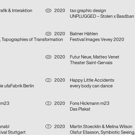
afik & Interaktion
2020
tao graphic design
CH
UNPLUGGED – Stolen x Basdban
2020
Balmer Hählen
CH
, Topographies of Transformation
Festival Images Vevey 2020
2020
Futur Neue, Matteo Venet
CH
Theater Saint-Gervais
2020
Happy Little Accidents
D
e ufaFabrik Berlin
every body can dance
 m23
2020
Fons Hickmann m23
D
Das Plakat
hnabl
2020
Martin Stoecklin & Melina Wilson
D
ival Stuttgart