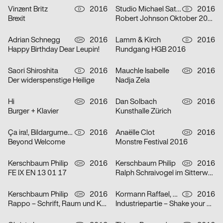
Vinzent Britz
2016
Studio Michael Satter, Tom Król
2016
D
D
Brexit
Robert Johnson Oktober 2016
Adrian Schnegg
2016
Lamm & Kirch
2016
CH
D
Happy Birthday Dear Leupin!
Rundgang HGB 2016
Saori Shiroshita
2016
Mauchle Isabelle
2016
D
CH
Der widerspenstige Heilige
Nadja Zela
Hi
2016
Dan Solbach
2016
CH
CH
Burger + Klavier
Kunsthalle Zürich
Ça ira!, Bildargumente, Jib Collective
2016
Anaëlle Clot
2016
D
CH
Beyond Welcome
Monstre Festival 2016
Kerschbaum Philip
2016
Kerschbaum Philip
2016
CH
CH
FE IX EN 13 01 17
Ralph Schraivogel im Sitterwerk
Kerschbaum Philip
2016
Kormann Raffael, Mark Bohle
2016
CH
D
Rappo – Schrift, Raum und Klang
Industriepartie – Shake your Bricks