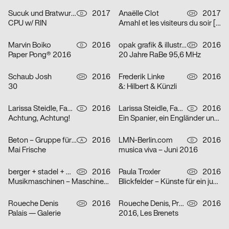
Sucuk und Bratwurst
2017
Anaëlle Clot
2017
D
CH
CPU w/ RIN
Amahl et les visiteurs du soir [Amahl und die nächtlichen Besucher]
Marvin Boiko
2016
opak grafik & illustration
2016
D
CH
Paper Pong® 2016
20 Jahre RaBe 95,6 MHz
Schaub Josh
2016
Frederik Linke
2016
CH
CH
30
&: Hilbert & Künzli
Larissa Steidle, Fabian Krauss
2016
Larissa Steidle, Fabian Krauss
2016
D
D
Achtung, Achtung!
Ein Spanier, ein Engländer und ein Österreicher…
Beton – Gruppe für Gestaltung
2016
LMN-Berlin.com
2016
A
D
Mai Frische
musica viva – Juni 2016
berger + stadel + walsh
2016
Paula Troxler
2016
CH
CH
Musikmaschinen – Maschinenmusik
Blickfelder – Künste für ein junges Publikum
Roueche Denis
2016
Roueche Denis, Prune Simon-Vermot
2016
CH
CH
Palais — Galerie
2016, Les Brenets