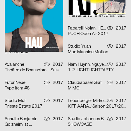
Kim Kijong
2017
Gilbert Schneider, Tobias Wenig, Karolina Pietrzyk
2017
D
D
Ja Nein
The Return of the Atomic Killer Toothpaste
Jost Nici, Dienstleistungsplattform Institut Visuelle Kommunikation
2017
Paparelli Nolan, HERBURG WEILAND
2017
CH
D
Next Generation Diplomausstellung
PUCH Open Air 2017
Schenardi Luca
2017
Studio Yuan
2017
CH
D
Die Hochzeit
Man Machine Motion
Avalanche
2017
Nam Huynh, Nguyen Duke
2017
CH
D
Théâtre de Beausobre – Saison 2017/2018
1-2-LICHTLICHTPARTY
Futur Neue
2017
Claudiabasel Grafik & Interaktion, Kim Kichang, Kang Eunmi
2017
CH
CH
Type Item #8
MIMC
Studio Mut
2017
Leuenberger Mirko, Lüthi David
2017
D
CH
Trieste Estate 2017
KIFF AARAU Saison 2017/2018
Schulte Benjamin
2017
Studio Johannes Bissinger
2017
D
D
Golzheim ist …
SHOWCASE