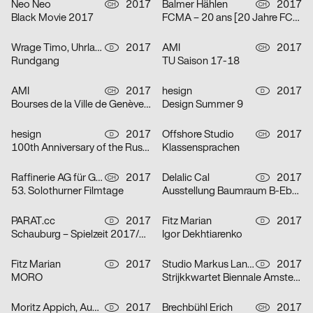
Neo Neo
2017
Balmer Hählen
2017
CH
CH
Black Movie 2017
FCMA – 20 ans [20 Jahre FCMA]
Wrage Timo, Uhrlau Theresia, Schröer Pia, Siemoneit Lukas, Flitta Julia, Kiefaber Isabel
2017
AMI
2017
D
CH
Rundgang
TU Saison 17-18
AMI
2017
hesign
2017
CH
D
Bourses de la Ville de Genève 2017 [Stipendien der Stadt Genf 2017]
Design Summer 9
hesign
2017
Offshore Studio
2017
D
CH
100th Anniversary of the Russian Revolution
Klassensprachen
Raffinerie AG für Gestaltung
2017
Delalic Cal
2017
CH
D
53. Solothurner Filmtage
Ausstellung Baumraum B-Ebene
PARAT.cc
2017
Fitz Marian
2017
D
D
Schauburg – Spielzeit 2017/2018
Igor Dekhtiarenko
Fitz Marian
2017
Studio Markus Lange
2017
D
D
MORO
Strijkkwartet Biennale Amsterdam 2018
Moritz Appich, Audretsch Massimiliano, Bruno Jacoby
2017
Brechbühl Erich
2017
D
CH