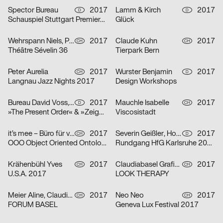
Spector Bureau
2017
Lamm & Kirch
2017
D
D
Schauspiel Stuttgart Premieren Spielzeit 2017/2018
Glück
Wehrspann Niels, Pugin Celine
2017
Claude Kuhn
2017
CH
CH
Théâtre Sévelin 36
Tierpark Bern
Peter Aurelia
2017
Wurster Benjamin
2017
CH
D
Langnau Jazz Nights 2017
Design Workshops
Bureau David Voss, Bielau Janette
2017
Mauchle Isabelle
2017
D
CH
»The Present Order« & »Zeigen«
Viscosistadt
it’s mee – Büro für visuelle Kommunikation
2017
Severin Geißler, Hofmann Jana
2017
CH
D
OOO Object Oriented Ontology – Regionale 18
Rundgang HfG Karlsruhe 2017
Krähenbühl Yves
2017
Claudiabasel Grafik & Interaktion
2017
CH
CH
U.S.A. 2017
LOOK THERAPY
Meier Aline, Claudiabasel Grafik & Interaktion
2017
Neo Neo
2017
CH
CH
FORUM BASEL
Geneva Lux Festival 2017