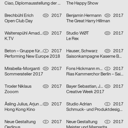
Ciao, Diplomausstellung der HfG Karlsruhe
The Happy Show
Brechbühl Erich
2017
Benjamin Hermann
2017
CH
CH
Open Club Day
The Great Harry Hillman
Waltenspühl Amadeus
2017
Studio WØT
2017
CH
CH
K.TV
Le Rex
Beton – Gruppe für Gestaltung
2017
Hauser, Schwarz
2017
A
CH
Performing New Europe 2018
Saisonkampagne Kaserne Basel
Mirabella-Morganti
2017
Fons Hickmann m23
2017
CH
D
Sommeratelier 2017
Rias Kammerchor Berlin – Saison 2017/2018
Troxler Niklaus
2017
Bayer Sebastian, Jara Vizcardo Nicole, Despotovic Filip, Meier Aline, Arjun Gilgen
2017
CH
CH
Zooom
Creative Week 2017
Åsling Julius, Arjun Gilgen
2017
Studio Adrian
2017
CH
D
Hong Kong Kino
Schmuck- und Produktdesignausstellung im Stadtmuseum Düsseldorf
Neue Gestaltung
2017
Neue Gestaltung
2017
D
D
Oedipus
Meister und Margarita