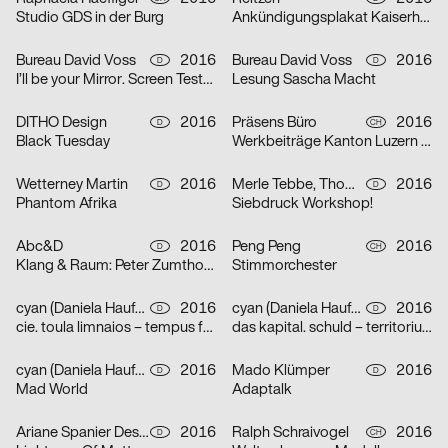
Studio GDS in der Burg
Ankündigungsplakat Kaiserhalle
Bureau David Voss
2016
Bureau David Voss
2016
D
D
I’ll be your Mirror. Screen Tests von Andy Warhol
Lesung Sascha Macht
DITHO Design
2016
Präsens Büro
2016
D
CH
Black Tuesday
Werkbeiträge Kanton Luzern 2016
Wetterney Martin
2016
Merle Tebbe, Thomas Kühnen
2016
D
D
Phantom Afrika
Siebdruck Workshop!
Abc&D
2016
Peng Peng
2016
D
CH
Klang & Raum: Peter Zumthor, Karlheinz Müller, Isabel Mundry
Stimmorchester
cyan (Daniela Haufe + Detlef Fiedler)
2016
cyan (Daniela Haufe + Detlef Fiedler)
2016
D
D
cie. toula limnaios – tempus fugit
das kapital. schuld – territorium – utopie
cyan (Daniela Haufe + Detlef Fiedler)
2016
Mado Klümper
2016
D
D
Mad World
Adaptalk
Ariane Spanier Design
2016
Ralph Schraivogel
2016
D
CH