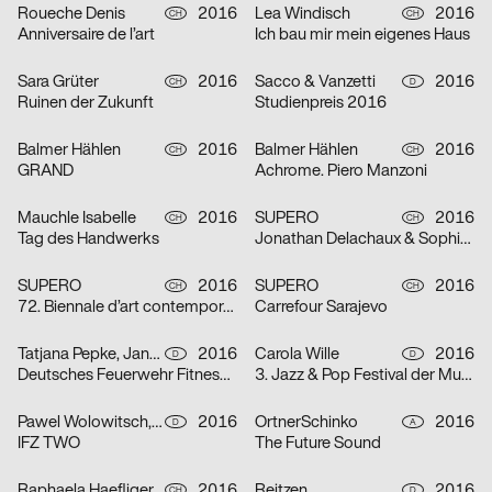
Roueche Denis
2016
Lea Windisch
2016
CH
CH
Anniversaire de l’art
Ich bau mir mein eigenes Haus
Sara Grüter
2016
Sacco & Vanzetti
2016
CH
D
Ruinen der Zukunft
Studienpreis 2016
Balmer Hählen
2016
Balmer Hählen
2016
CH
CH
GRAND
Achrome. Piero Manzoni
Mauchle Isabelle
2016
SUPERO
2016
CH
CH
Tag des Handwerks
Jonathan Delachaux & Sophie Guyot
SUPERO
2016
SUPERO
2016
CH
CH
72. Biennale d’art contemporain
Carrefour Sarajevo
Tatjana Pepke, Jan-Christoph Schumm
2016
Carola Wille
2016
D
D
Deutsches Feuerwehr Fitness Abzeichen
3. Jazz & Pop Festival der Musikhochschule Stuttgart
Pawel Wolowitsch, Markus Lange
2016
OrtnerSchinko
2016
D
A
IFZ TWO
The Future Sound
Raphaela Haefliger
2016
Reitzen
2016
CH
D