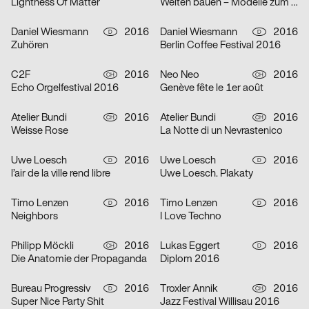
Lightness Of Matter
Welten bauen – Modelle zum Entwerfen, Sammeln, Nachdenken
Daniel Wiesmann
2016
Daniel Wiesmann
2016
D
D
Zuhören
Berlin Coffee Festival 2016
C2F
2016
Neo Neo
2016
CH
CH
Echo Orgelfestival 2016
Genève fête le 1er août
Atelier Bundi
2016
Atelier Bundi
2016
CH
CH
Weisse Rose
La Notte di un Nevrastenico
Uwe Loesch
2016
Uwe Loesch
2016
D
D
l’air de la ville rend libre
Uwe Loesch. Plakaty
Timo Lenzen
2016
Timo Lenzen
2016
D
D
Neighbors
I Love Techno
Philipp Möckli
2016
Lukas Eggert
2016
CH
D
Die Anatomie der Propaganda
Diplom 2016
Bureau Progressiv
2016
Troxler Annik
2016
D
CH
Super Nice Party Shit
Jazz Festival Willisau 2016