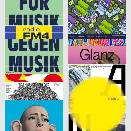
FM4
Rundgang HGB Leipzig 2017
Studio Mark Bohle, Apai Alessandro
2017
Hess Till
2017
D
CH
The Quick Brown Fox Jumps Over The Lazy Dog
Yoga
Frei Tim
2017
derhund.org
2017
CH
CH
Fußgänger
Tribute to Tom Petty
derhund.org
2017
Hubertus Design, Lopes Orianne, Zimmermann Anne
2017
CH
CH
Marienplatzfest 2017
Miller’s
Hubertus Design
2017
Studio Tillack Knöll, Studio Terhedebrügge
2017
CH
D
Spektakuli
Architekturnovember 2017
Studio Tillack Knöll
2017
Studio Tillack Knöll, Studio Mark Bohle
2017
D
D
Inkubator – Maskierung
Container Open
HAU Hebbel am Ufer, n e w f r o n t e a r s
2017
Riva Lisa
2017
D
CH
Keep It Real
Kino Xenix – Rumänien Reloaded
cyan (Daniela Haufe + Detlef Fiedler)
2017
cyan (Daniela Haufe + Detlef Fiedler)
2017
D
D
Sonifications Festival
Food Revolution 5.0 – Gestaltung für die Gesellschaft von morgen