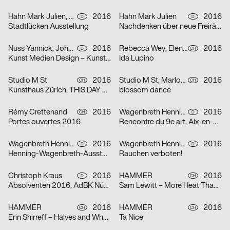
Hahn Mark Julien, Jan Robert Obst, Franziska Diana Doll
2016
Hahn Mark Julien
2016
D
D
Stadtlücken Ausstellung
Nachdenken über neue Freiräume in Stuttgart West
Nuss Yannick, Johannes Hucht
2016
Rebecca Wey, Elena Gabriel
2016
D
CH
Kunst Medien Design – Kunst Wissenschaft Perspektiven 2016
Ida Lupino
Studio M St
2016
Studio M St, Marlon Ilg
2016
CH
CH
Kunsthaus Zürich, THIS DAY AT TEN, Akram Zaatari
blossom dance
Rémy Crettenand
2016
Wagenbreth Henning
2016
CH
D
Portes ouvertes 2016
Rencontre du 9e art, Aix-en-Provence
Wagenbreth Henning
2016
Wagenbreth Henning
2016
D
D
Henning-Wagenbreth-Ausstellung im Gulbransson Museum
Rauchen verboten!
Christoph Kraus
2016
HAMMER
2016
D
CH
Absolventen 2016, AdBK Nürnberg
Sam Lewitt – More Heat Than Light
HAMMER
2016
HAMMER
2016
CH
CH
Erin Shirreff – Halves and Wholes
Ta Nice