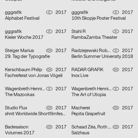
gggrafik
2017
gggrafik
2017
D
D
Alphabet Festival
10th Skopje Poster Festival
gggrafik
2017
Stahl R
2017
D
D
Kieler Woche 2017
RambaZamba Theater
Steiger Marius
2017
Radziejewski Robert
2017
CH
D
29. Tag der Typografie
Berlin Summer University 2018
Kerschbaum Philip
2017
RADAR GRAFIK
2017
CH
CH
Fachreferat von Jonas Vögeli
Inox Live
Wagenbreth Henning
2017
Wagenbreth Henning
2017
D
D
The Mazookas
The Art of Utopia
Studio Flux
2017
Macherei
2017
CH
CH
shnit Worldwide Shortfilmfestival
Pepita Grapefruit
Badesaison
2017
Schaad Zéa, Roth Joël
2017
CH
CH
Volumes 2017
Salzhaus