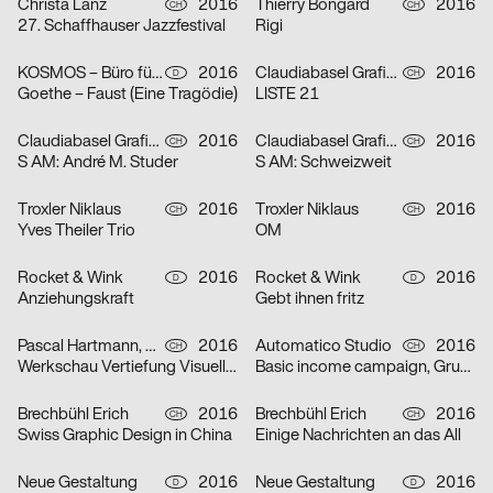
Christa Lanz
2016
Thierry Bongard
2016
CH
CH
27. Schaffhauser Jazzfestival
Rigi
KOSMOS – Büro für visuelle Kommunikation
2016
Claudiabasel Grafik & Interaktion
2016
D
CH
Goethe – Faust (Eine Tragödie)
LISTE 21
Claudiabasel Grafik & Interaktion
2016
Claudiabasel Grafik & Interaktion
2016
CH
CH
S AM: André M. Studer
S AM: Schweizweit
Troxler Niklaus
2016
Troxler Niklaus
2016
CH
CH
Yves Theiler Trio
OM
Rocket & Wink
2016
Rocket & Wink
2016
D
D
Anziehungskraft
Gebt ihnen fritz
Pascal Hartmann, Arjun Gilgen
2016
Automatico Studio
2016
CH
CH
Werkschau Vertiefung Visuelle Kommunikation ZHdK 2016
Basic income campaign, Grundeinkommen Schweiz
Brechbühl Erich
2016
Brechbühl Erich
2016
CH
CH
Swiss Graphic Design in China
Einige Nachrichten an das All
Neue Gestaltung
2016
Neue Gestaltung
2016
D
D