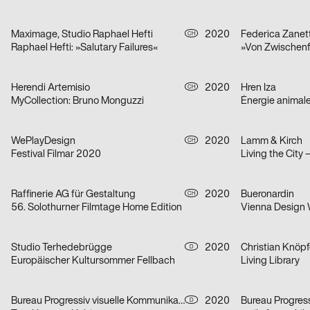
Maximage, Studio Raphael Hefti
2020
Federica Zanett
CH
Raphael Hefti: »Salutary Failures«
Herendi Artemisio
2020
Hren Iza
CH
MyCollection: Bruno Monguzzi
Énergie animal
WePlayDesign
2020
Lamm & Kirch
CH
Festival Filmar 2020
Living the City 
Raffinerie AG für Gestaltung
2020
Bueronardin
CH
56. Solothurner Filmtage Home Edition
Vienna Design
Studio Terhedebrügge
2020
Christian Knöpf
D
Europäischer Kultursommer Fellbach
Living Library
Bureau Progressiv visuelle Kommunikation
2020
D