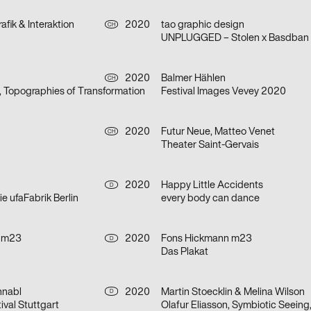
afik & Interaktion
2020
tao graphic design
CH
UNPLUGGED – Stolen x Basdban
2020
Balmer Hählen
CH
, Topographies of Transformation
Festival Images Vevey 2020
2020
Futur Neue, Matteo Venet
CH
Theater Saint-Gervais
2020
Happy Little Accidents
D
e ufaFabrik Berlin
every body can dance
 m23
2020
Fons Hickmann m23
D
Das Plakat
hnabl
2020
Martin Stoecklin & Melina Wilson
D
ival Stuttgart