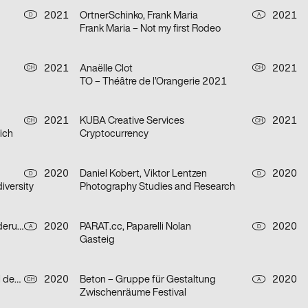
2021
OrtnerSchinko, Frank Maria
2021
D
A
Frank Maria – Not my first Rodeo
2021
Anaëlle Clot
2021
CH
CH
TO – Théâtre de l’Orangerie 2021
2021
KUBA Creative Services
2021
CH
CH
ich
Cryptocurrency
2020
Daniel Kobert, Viktor Lentzen
2020
D
D
iversity
Photography Studies and Research
Heimat Wien – Agentur für Veränderung
2020
PARAT.cc, Paparelli Nolan
2020
A
D
Gasteig
Chris Gautschi Graphic & Editorial design
2020
Beton – Gruppe für Gestaltung
2020
CH
A
Zwischenräume Festival