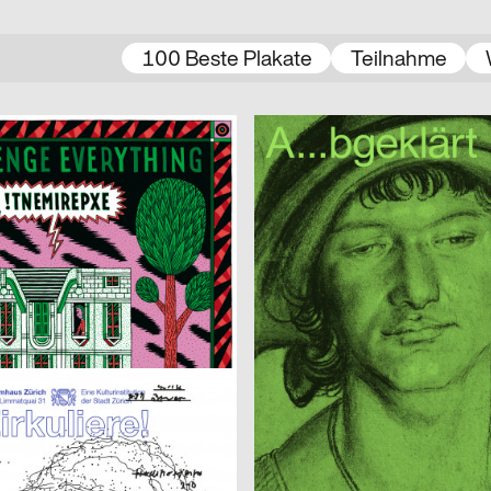
100 Beste Plakate
Teilnahme
nning
2021
Beton – Gruppe für Gestaltung
D
 Vlisco
 Benedikt Luft
2021
Miriam Häfele
D
eller
Alles ist hin
Imma Caretta, Gianluca Flütsch, Giannoulas Dimitris
2021
Verena Mack
CH
Human Parasite
r
2021
Isabell Hammelbeck, Jana Michae
CH
 Konspiration
Artificial Sexism
2021
3007
CH