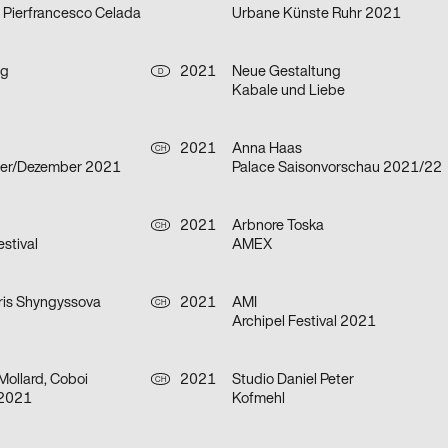
– Pierfrancesco Celada
Urbane Künste Ruhr 2021
ng
2021
Neue Gestaltung
D
Kabale und Liebe
2021
Anna Haas
CH
er/Dezember 2021
Palace Saisonvorschau 2021/22
2021
Arbnore Toska
CH
stival
AMEX
is Shyngyssova
2021
AMI
CH
Archipel Festival 2021
Mollard, Coboi
2021
Studio Daniel Peter
CH
 2021
Kofmehl