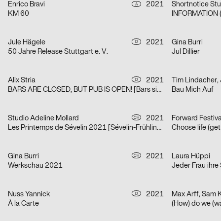
Enrico Bravi
2021
Shortnotice Stu
A
KM 60
INFORMATION (
Jule Hägele
2021
Gina Burri
D
50 Jahre Release Stuttgart e. V.
Jul Dillier
Alix Stria
2021
Tim Lindacher,
D
BARS ARE CLOSED, BUT PUB IS OPEN! [Bars sind geschlossen, doch PUB ist geöfffnet!]
Bau Mich Auf
Studio Adeline Mollard
2021
Forward Festiv
CH
Les Printemps de Sévelin 2021 [Sévelin-Frühling 2021]
Choose life (ge
Gina Burri
2021
Laura Hüppi
CH
Werkschau 2021
Jeder Frau ihre
Nuss Yannick
2021
Max Arff, Sam 
D
À la Carte