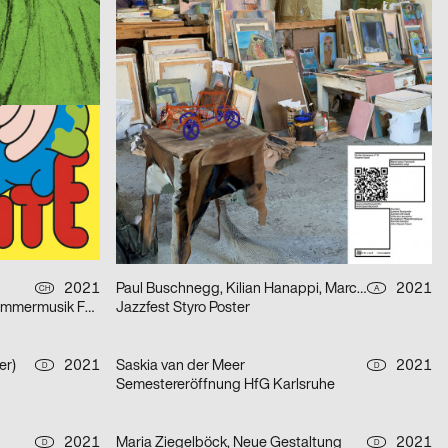
Rechnitz (Anđeo uništenja) / Rechnitz (Der Würgeengel) by Elfriede Jelinek
2021
Balmer Hählen
2021
CH
CH
Fabienne Levy – Romane De Watteville
2021
Herendi Artemisio
2021
CH
CH
Formafantasma: Cambio – Baum, Holz, Mensch
2021
Jonathan Blaschke, Bruno Jacoby
2021
CH
D
Kohlswat Season 2
2021
Paul Buschnegg, Kilian Hanappi, Marcus Wagner
2021
CH
A
»Diáspora Sefardí« – Mizmorim Kammermusik Festival
Jazzfest Styro Poster
er)
2021
Saskia van der Meer
2021
D
D
Semestereröffnung HfG Karlsruhe
2021
Maria Ziegelböck, Neue Gestaltung
2021
D
D