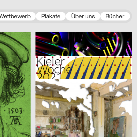
Wettbewerb
Plakate
Über uns
Bücher
2021
Jamy Herrmann
2021
A
CH
A…kademie der bildenden Künste Wien – Einführungskampagne
Restart – Montreux Jazz Festival 2021
2021
Claudiabasel Grafik & Interaktion
2021
D
CH
Kieler Woche 2021
2021
Roueche Denis, Studio Fondamenta
2021
D
CH
Etudes d’espace [Raumstudien] n° 1-52 – Visarte Vaud
l
2021
2xGoldstein
2021
D
D
Architecture Infrastructure Landscape – Construction and Representation of the Territory in Latin America [Architektur Infrastruktur Landschaft – Konstruktion und Repräsentation des Territoriums in Lateinamerika]
2021
3007
2021
A
A