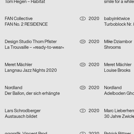
Tom Hegen – Habitat
smile for a whil
FAN Collective
2020
babyinktwice
D
FAN No. 2 RESIDENCE
Turboblock Nr. 
Design Studio Thom Pfister
2020
Mike Dziambor
CH
La Trouvaille – »ready-to-wear«
Shrooms
Meret Mächler
2020
Meret Mächler
CH
Langnau Jazz Nights 2020
Louise Brooks
Nordland
2020
Nordland
CH
Der Ballon, der sich erhängte
Adelboden Ghos
Lars Schrodberger
2020
Marc Lieberherr
D
Austausch bildet
30 Jahre Zwick
D