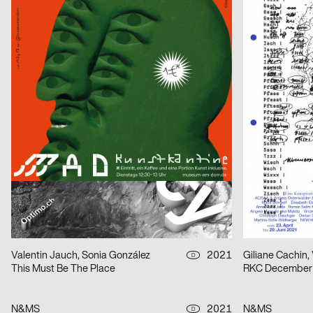
Geburt erfolgreich – das Leben ist kein Robinson Club
ARSENIC Sais
Claudiabasel Grafik & Interaktion
2021
Claudiabasel Gr
CH
S AM Accsess for all
Die Nase
Phila Büdding, Jana Rzehak
2021
figures
D
Jazzkabinett
Kunsthalle Frib
Neo Neo
2021
Neo Neo
CH
Jours Bleus [Blaue Tage]
NOF
Mini-Zine-Library
2021
Tristesse, Stähl
D
With me im Widmer II
Kunsttage Bas
Valentin Jauch, Sonia González
2021
Giliane Cachin, 
D
This Must Be The Place
RKC December
N&MS
2021
N&MS
D