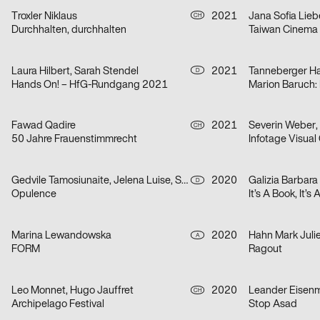
Troxler Niklaus
2021
Jana Sofia Lieb
CH
Durchhalten, durchhalten
Taiwan Cinema
Laura Hilbert, Sarah Stendel
2021
Tanneberger H
D
Hands On! – HfG-Rundgang 2021
Fawad Qadire
2021
CH
50 Jahre Frauenstimmrecht
Gedvile Tamosiunaite, Jelena Luise, Shuaitong Zong
2020
Galizia Barbara
D
Opulence
It’s A Book, It’s
Marina Lewandowska
2020
Hahn Mark Juli
A
FORM
Ragout
Leo Monnet, Hugo Jauffret
2020
Leander Eisen
CH
Archipelago Festival
Stop Asad