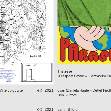
on 2021–2022
Frauen der Wiener Werkstätte
afik & Interaktion
2021
Balmer Hählen
CH
Foreign Agent – Live Bold
2021
Atelier Bundi AG
CH
ourg 30/40 ans Jubilé
Edgar
2021
Neo Neo
CH
Am Stram Gram
in Alena
2021
Tristesse
CH
el 2021
Vilté Jurgutyté
2021
cyan (Daniela Haufe + Detlef Fiedl
CH
Don Quixote
2021
Lamm & Kirch
D