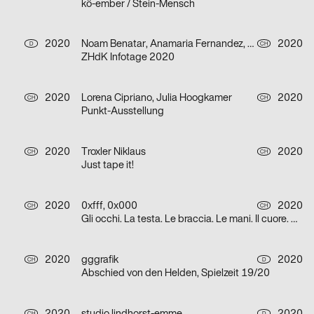
kö-ember / Stein-Mensch
2020
Noam Benatar, Anamaria Fernandez, Vilté Jurgutyté, Keller Samara
2020
D
CH
ZHdK Infotage 2020
2020
Lorena Cipriano, Julia Hoogkamer
2020
CH
CH
Punkt-Ausstellung
2020
Troxler Niklaus
2020
CH
CH
Just tape it!
2020
0xfff, 0x000
2020
CH
CH
Gli occhi. La testa. Le braccia. Le mani. Il cuore. Grazie.
2020
gggrafik
2020
CH
D
Abschied von den Helden, Spielzeit 19/20
CH
D