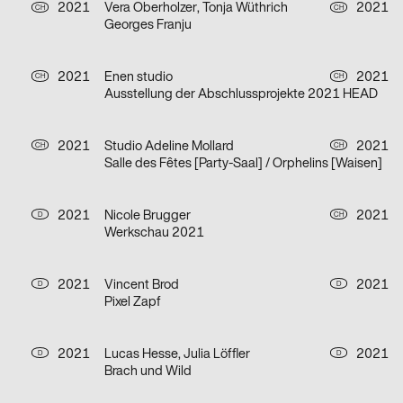
2021
Vera Oberholzer, Tonja Wüthrich
2021
CH
CH
Georges Franju
2021
Enen studio
2021
CH
CH
Ausstellung der Abschlussprojekte 2021 HEAD
2021
Studio Adeline Mollard
2021
CH
CH
Salle des Fêtes [Party-Saal] / Orphelins [Waisen]
2021
Nicole Brugger
2021
D
CH
Werkschau 2021
2021
Vincent Brod
2021
D
D
Pixel Zapf
2021
Lucas Hesse, Julia Löffler
2021
D
D
Brach und Wild