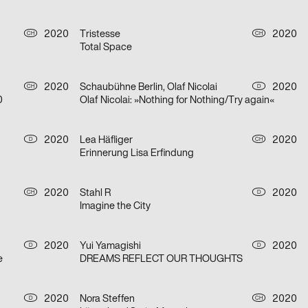
2020
Tristesse
2020
CH
CH
Total Space
2020
Schaubühne Berlin, Olaf Nicolai
2020
CH
D
0
Olaf Nicolai: »Nothing for Nothing/Try again«
2020
Lea Häfliger
2020
D
CH
Erinnerung Lisa Erfindung
2020
Stahl R
2020
CH
D
Imagine the City
2020
Yui Yamagishi
2020
D
D
e
DREAMS REFLECT OUR THOUGHTS
2020
Nora Steffen
2020
D
CH