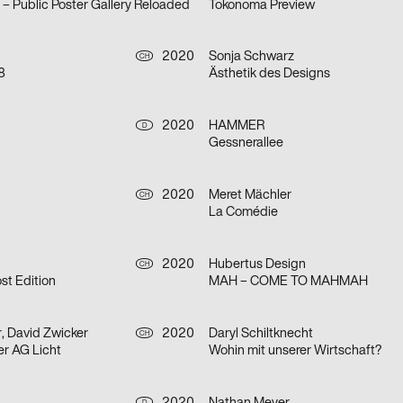
e – Public Poster Gallery Reloaded
Tokonoma Preview
2020
Sonja Schwarz
CH
8
Ästhetik des Designs
2020
HAMMER
D
Gessnerallee
2020
Meret Mächler
CH
La Comédie
2020
Hubertus Design
CH
t Edition
MAH – COME TO MAHMAH
, David Zwicker
2020
Daryl Schiltknecht
CH
er AG Licht
Wohin mit unserer Wirtschaft?
D