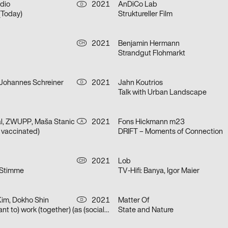
dio
2021
AnDiCo Lab
D
Today)
Struktureller Film
2021
Benjamin Hermann
CH
Strandgut Flohmarkt
 Johannes Schreiner
2021
Jahn Koutrios
D
Talk with Urban Landscape
al, ZWUPP, Maša Stanic
2021
Fons Hickmann m23
A
t vaccinated)
DRIFT – Moments of Connection
2021
Lob
CH
 Stimme
TV-Hifi: Banya, Igor Maier
Kim, Dokho Shin
2021
Matter Of
D
(How) do we (want to) work (together) (as (socially engaged) designers (students and neighbors)) (in neoliberal times)?
State and Nature