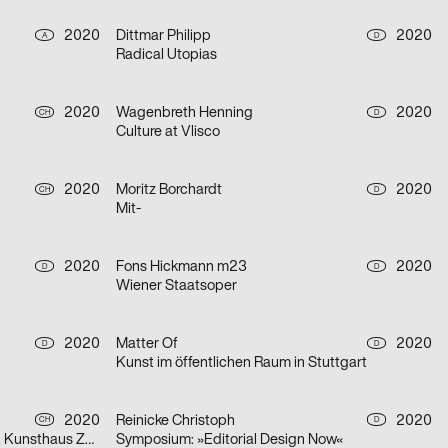
2020
Dittmar Philipp
2020
A
D
Radical Utopias
2020
Wagenbreth Henning
2020
CH
D
Culture at Vlisco
2020
Moritz Borchardt
2020
CH
D
Mit-
2020
Fons Hickmann m23
2020
D
D
Wiener Staatsoper
2020
Matter Of
2020
D
D
Kunst im öffentlichen Raum in Stuttgart
2020
Reinicke Christoph
2020
CH
D
Olafur Eliasson, Symbiotic Seeing, Kunsthaus Zürich
Symposium: »Editorial Design Now«