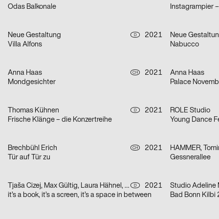
Odas Balkonale
Instagrampier 
Neue Gestaltung
2021
Neue Gestaltu
D
Villa Alfons
Nabucco
Anna Haas
2021
Anna Haas
CH
Mondgesichter
Palace Novemb
Thomas Kühnen
2021
ROLE Studio
D
Frische Klänge – die Konzertreihe
Young Dance Fe
Brechbühl Erich
2021
HAMMER, Tomir
CH
Tür auf Tür zu
Gessnerallee
Tjaša Cizej, Max Gültig, Laura Hähnel, Basil Haug
2021
Studio Adeline 
D
it’s a book, it’s a screen, it’s a space in between
Bad Bonn Kilbi