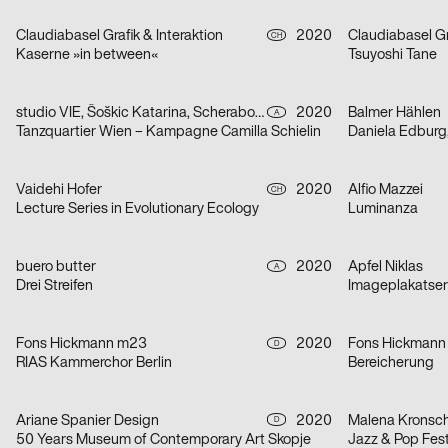
Claudiabasel Grafik & Interaktion
2020
Claudiabasel Gr
CH
Kaserne »in between«
Tsuyoshi Tane
studio VIE, Šoškic Katarina, Scherabon Herwig
2020
Balmer Hählen
A
Tanzquartier Wien – Kampagne Camilla Schielin
Daniela Edburg
Vaidehi Hofer
2020
Alfio Mazzei
CH
Lecture Series in Evolutionary Ecology
Luminanza
buero butter
2020
Apfel Niklas
A
Drei Streifen
Imageplakatseri
Fons Hickmann m23
2020
Fons Hickmann
D
RIAS Kammerchor Berlin
Bereicherung
Ariane Spanier Design
2020
Malena Kronsc
D
50 Years Museum of Contemporary Art Skopje
Jazz & Pop Fest