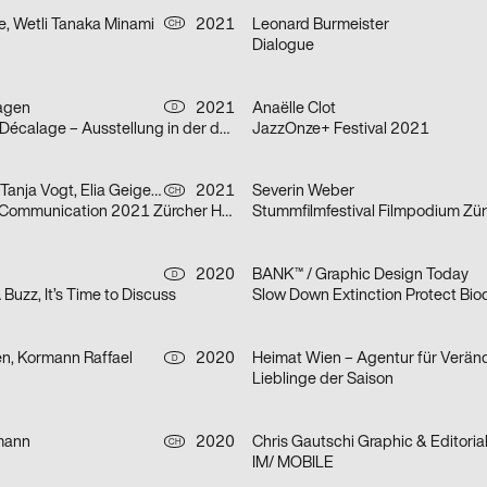
e, Wetli Tanaka Minami
2021
Leonard Burmeister
CH
Dialogue
agen
2021
Anaëlle Clot
D
Marion Baruch: Décalage – Ausstellung in der der HGB Galerie
JazzOnze+ Festival 2021
Severin Weber, Tanja Vogt, Elia Geiger, Ladina Döring, Nicola Canziani
2021
Severin Weber
CH
Infotage Visual Communication 2021 Zürcher Hochschule der Künste
Stummfilmfestival Filmpodium Zür
2020
BANK™ / Graphic Design Today
D
 A Buzz, It’s Time to Discuss
Slow Down Extinction Protect Biod
en, Kormann Raffael
2020
D
Lieblinge der Saison
mann
2020
CH
IM/ MOBILE