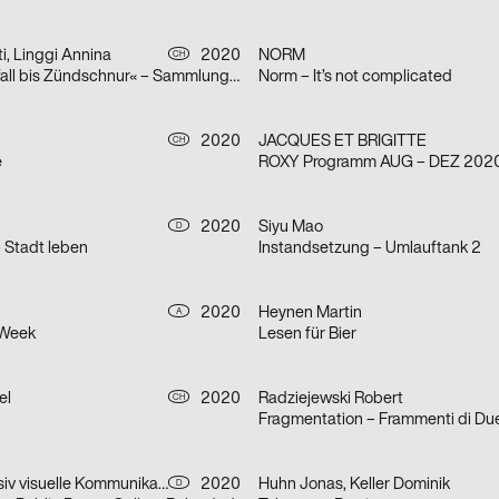
i, Linggi Annina
2020
NORM
CH
»Von Zwischenfall bis Zündschnur« – Sammlungsausstellung der Hochschule Luzern – Design & Kunst
Norm – It’s not complicated
2020
JACQUES ET BRIGITTE
CH
e
ROXY Programm AUG – DEZ 202
2020
Siyu Mao
D
– Stadt leben
Instandsetzung – Umlauftank 2
2020
Heynen Martin
A
 Week
Lesen für Bier
el
2020
Radziejewski Robert
CH
Fragmentation – Frammenti di Du
Bureau Progressiv visuelle Kommunikation
2020
Huhn Jonas, Keller Dominik
D