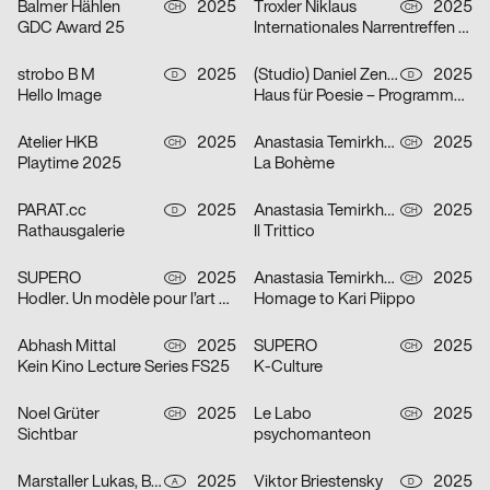
Balmer Hählen
2025
Troxler Niklaus
2025
CH
CH
GDC Award 25
Internationales Narrentreffen Willisau
strobo B M
2025
(Studio) Daniel Zenker
2025
D
D
Hello Image
Haus für Poesie – Programmkampagne September/Oktober 2025
Atelier HKB
2025
Anastasia Temirkhan
2025
CH
CH
Playtime 2025
La Bohème
PARAT.cc
2025
Anastasia Temirkhan
2025
D
CH
Rathausgalerie
Il Trittico
SUPERO
2025
Anastasia Temirkhan
2025
CH
CH
Hodler. Un modèle pour l’art suisse
Homage to Kari Piippo
Abhash Mittal
2025
SUPERO
2025
CH
CH
Kein Kino Lecture Series FS25
K-Culture
Noel Grüter
2025
Le Labo
2025
CH
CH
Sichtbar
psychomanteon
Marstaller Lukas, Béla Meiers
2025
Viktor Briestensky
2025
A
D