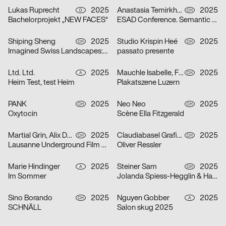
Lukas Ruprecht
2025
Anastasia Temirkhan
2025
D
CH
Bachelorprojekt „NEW FACES“
ESAD Conference. Semantic Shapes
Shiping Sheng
2025
Studio Krispin Heé
2025
CH
CH
Imagined Swiss Landscapes: Perspectives and Edges in Image Collage
passato presente
Ltd. Ltd.
2025
Mauchle Isabelle, Felix Pfäffli, Brechbühl Erich
2025
A
CH
Heim Test, test Heim
Plakatszene Luzern
PANK
2025
Neo Neo
2025
CH
CH
Oxytocin
Scène Ella Fitzgerald
Martial Grin, Alix Debraine
2025
Claudiabasel Grafik + Interaktion
2025
CH
CH
Lausanne Underground Film & Music Festival 2025
Oliver Ressler
Marie Hindinger
2025
Steiner Sam
2025
A
CH
Im Sommer
Jolanda Spiess-Hegglin & Hansi Voigt lesen aus „Meistgeklickt“
Sino Borando
2025
Nguyen Gobber
2025
CH
A
SCHNÄLL
Salon skug 2025