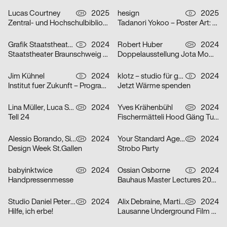
Lucas Courtney
2025
hesign
2025
CH
D
Zentral- und Hochschulbibliothek Luzern
Tadanori Yokoo – Poster Art: Original Posters from 1965 – 2025
Grafik Staatstheater Braunschweig, Running Water Creative Group, Studio Max Kuwertz
2024
Robert Huber
2024
D
CH
Staatstheater Braunschweig „Die Hölle ist leer, alle Teufel sind hier“
Doppelausstellung Jota Mombaça & Steffani Jemison
Jim Kühnel
2024
klotz – studio für gestaltung
2024
D
D
Institut fuer Zukunft – Programmplakate
Jetzt Wärme spenden
Lina Müller, Luca Schenardi, Wietlisbach Sophie
2024
Yves Krähenbühl
2024
CH
CH
Tell 24
Fischermätteli Hood Gäng Turbo-Tour
Alessio Borando, Sino Borando
2024
Your Standard Agency
2024
CH
CH
Design Week St.Gallen
Strobo Party
babyinktwice
2024
Ossian Osborne
2024
CH
D
Handpressenmesse
Bauhaus Master Lectures 2024
Studio Daniel Peter, Alice Kolb
2024
Alix Debraine, Martial Grin
2024
CH
CH
Hilfe, ich erbe!
Lausanne Underground Film & Music Festival (LUFF) 2024