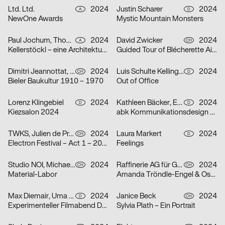
Ltd. Ltd.
2024
Justin Scharer
2024
A
D
NewOne Awards
Mystic Mountain Monsters
Paul Jochum, Thomas Sieberer
2024
David Zwicker
2024
A
CH
Kellerstöckl – eine Architekturtypologie im Südburgenland
Guided Tour of Blécherette Airport
Dimitri Jeannottat, Marjeta Morinc
2024
Luis Schulte Kellinghaus, Julius Geyer, Max Reichert
2024
CH
D
Bieler Baukultur 1910 – 1970
Out of Office
Lorenz Klingebiel
2024
Kathleen Bäcker, Emma Dreiucker, Julius Geyer, Max Reichert
2024
D
D
Kiezsalon 2024
abk Kommunikationsdesign Workshops
TWKS, Julien de Preux, Mathilde Veuthey
2024
Laura Markert
2024
CH
D
Electron Festival – Act 1 – 2024
Feelings
Studio NOI, Michael Lio
2024
Raffinerie AG für Gestaltung
2024
CH
CH
Material-Labor
Amanda Tröndle-Engel & Oskar Tröndle
Max Diemair, Uma Grotrian-Steinweg
2024
Janice Beck
2024
D
CH
Experimenteller Filmabend Dunst
Sylvia Plath – Ein Portrait