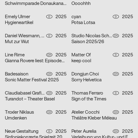
Schwimmparade Donaukanal 2025
Oooohhh
Emely Ulmer
2025
cyan
2025
D
D
Hygieneartikel
Potsa Lotsa
Daniel Wiesmann, Radziejewski Robert
2025
Studio Nicolas Schaltegger/DNA.work
2025
D
CH
Mut zur Wut
Saison 2025/26
Line Rime
2025
Matter Of
2025
CH
D
Gianna Rovere liest: Episoden von Alltagselefanten
keep cool
Badesaison
2025
Dongjun Choi
2025
CH
CH
Sonic Matter Festival 2025
Sorry Helvetica
Claudiabasel Grafik + Interaktion
2025
Thomas Ferraro
2025
CH
D
Turandot – Theater Basel
Sign of the Times
Troxler Niklaus
2025
Atelier Cocchi
2025
CH
CH
Umdenken
Théâtre Kleber Méleau
Neue Gestaltung
2025
Peter Aurelia
2025
D
CH
Sinfoniekonzerte Spielzeit 2025/26
Verleihung von Kultur- und Förderpreis und Goldener Ehrenmedaille 2025 des Kantons Zürich