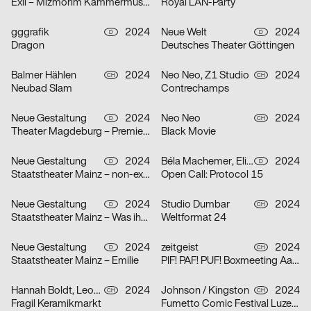
Exil – Mizmorim Kammermusik Festival Basel
Royal LAN-Party
gggrafik
2024
Neue Welt
2024
D
D
Dragon
Deutsches Theater Göttingen
Balmer Hählen
2024
Neo Neo, Z1 Studio
2024
CH
CH
Neubad Slam
Contrechamps
Neue Gestaltung
2024
Neo Neo
2024
D
CH
Theater Magdeburg – Premierenplakate
Black Movie
Neue Gestaltung
2024
Béla Machemer, Eli Zaza Moysiopoulou, Nora Veismann, Konstantin Wagner, Gerrit Ludwig
2024
D
D
Staatstheater Mainz – non-existent
Open Call: Protocol 15
Neue Gestaltung
2024
Studio Dumbar
2024
D
CH
Staatstheater Mainz – Was ihr wollt
Weltformat 24
Neue Gestaltung
2024
zeitgeist
2024
D
CH
Staatstheater Mainz – Emilie
PIF! PAF! PUF! Boxmeeting Aarau
Hannah Boldt, Leonie Felber
2024
Johnson / Kingston
2024
CH
CH
Fragil Keramikmarkt
Fumetto Comic Festival Luzern