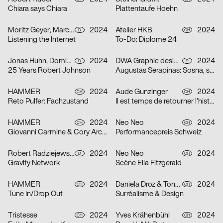
Chiara says Chiara
Plattentaufe Hoehn
Moritz Geyer, Marc Roecker
2024
Atelier HKB
2024
D
CH
Listening the Internet
To-Do: Diplome 24
Jonas Huhn, Dominik Keller, Michael Satter
2024
DWA Graphic design department
2024
D
D
25 Years Robert Johnson
Augustas Serapinas: Sosna, swierk i osika
HAMMER
2024
Aude Gunzinger
2024
CH
CH
Reto Pulfer: Fachzustand
Il est temps de retourner l’histoire
HAMMER
2024
Neo Neo
2024
CH
CH
Giovanni Carmine & Cory Arcangel: ALL I EAT IN A DAY
Performancepreis Schweiz
Robert Radziejewski, Michal Veltruský
2024
Neo Neo
2024
D
CH
Gravity Network
Scène Ella Fitzgerald
HAMMER
2024
Daniela Droz & Tonatiuh Ambrosetti, Neo Neo
2024
CH
CH
Tune In/Drop Out
Surréalisme & Design
Tristesse
2024
Yves Krähenbühl
2024
CH
CH