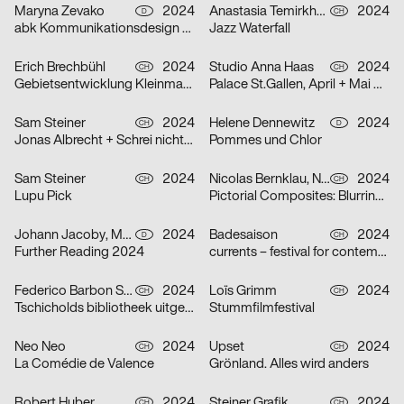
Maryna Zevako
2024
Anastasia Temirkhan
2024
D
CH
abk Kommunikationsdesign Workshops
Jazz Waterfall
Erich Brechbühl
2024
Studio Anna Haas
2024
CH
CH
Gebietsentwicklung Kleinmatt-/Bireggstrasse
Palace St.Gallen, April + Mai 2024
Sam Steiner
2024
Helene Dennewitz
2024
CH
D
Jonas Albrecht + Schrei nicht so Orkestra
Pommes und Chlor
Sam Steiner
2024
Nicolas Bernklau, Nina Flaitz
2024
CH
CH
Lupu Pick
Pictorial Composites: Blurring Boundaries – Ambiguous Realities
Johann Jacoby, Mark van Leeuwen
2024
Badesaison
2024
D
CH
Further Reading 2024
currents – festival for contemporary music
Federico Barbon Studio
2024
Loïs Grimm
2024
CH
CH
Tschicholds bibliotheek uitgepakt
Stummfilmfestival
Neo Neo
2024
Upset
2024
CH
CH
La Comédie de Valence
Grönland. Alles wird anders
Robert Huber
2024
Steiner Grafik
2024
CH
CH