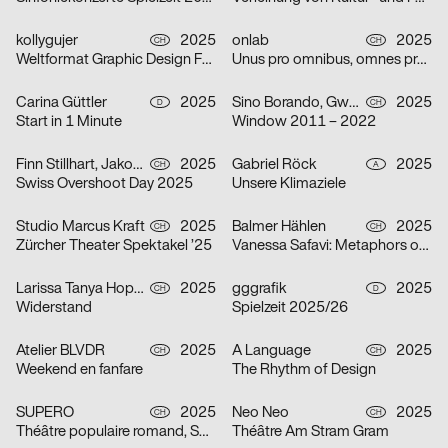
kollygujer
2025
onlab
2025
CH
CH
Weltformat Graphic Design Festival 2025
Unus pro omnibus, omnes pro uno
Carina Güttler
2025
Sino Borando, Gwendoline Niederer, Serafina Räber
2025
D
CH
Start in 1 Minute
Window 2011 – 2022
Finn Stillhart, Jakob Galler, Lorena Gamper
2025
Gabriel Röck
2025
CH
A
Swiss Overshoot Day 2025
Unsere Klimaziele
Studio Marcus Kraft
2025
Balmer Hählen
2025
CH
CH
Zürcher Theater Spektakel ’25
Vanessa Safavi: Metaphors of Gravity
Larissa Tanya Hoppeler
2025
gggrafik
2025
CH
D
Widerstand
Spielzeit 2025/26
Atelier BLVDR
2025
A Language
2025
CH
CH
Weekend en fanfare
The Rhythm of Design
SUPERO
2025
Neo Neo
2025
CH
CH
Théâtre populaire romand, Saison 2025/26
Théâtre Am Stram Gram