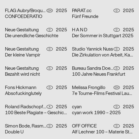
FLAG Aubry/Broquard
2025
PARAT.cc
2025
CH
D
CONFOEDERATIO
Fünf Freunde
Neue Gestaltung
2025
H A N D
2025
D
D
Die unendliche Geschichte
Der Sommer in Stuttgart 2025
Neue Gestaltung
2025
Studio Yannick Nuss
2025
D
D
Der kleine Vampir
Die Zirkulation von Arbeit, Kapital und Leben als Lieferkette – Alice Creischer & Andreas Siekmann
Neue Gestaltung
2025
Bureau Sandra Doeller
2025
D
D
Bezahlt wird nicht
100 Jahre Neues Frankfurt
Fons Hickmann
2025
Melissa Frongillo
2025
D
CH
Absofuckinglutely
7e Tourne-Films Festival Lausanne
Roland Radschopf, Florian Kowatz
2025
cyan
2025
A
D
100 Beste Plagiate – Geschichte kopiert sich
cyan work 1990 – 2025
Simon Bode, Rasmus von Götz
2025
OFF OFFICE
2025
D
D
Double U
Alf Lechner 100 – Materie Stahl