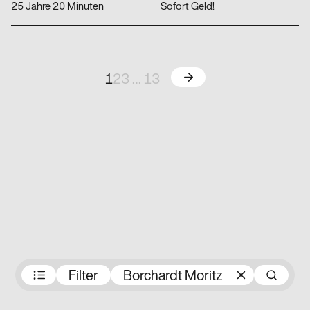
25 Jahre 20 Minuten
Sofort Geld!
Weiter
1
2
3
…
13
Preisträger:innen
Filter
Borchardt Moritz
S