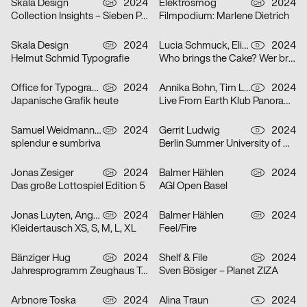
Skala Design
2024
Elektrosmog
2024
CH
CH
Collection Insights – Sieben Perspektiven
Filmpodium: Marlene Dietrich
Skala Design
2024
Lucia Schmuck, Elisabeth Thoma
2024
CH
D
Helmut Schmid Typografie
Who brings the Cake? Wer bringt den Kuchen?
Office for Typography
2024
Annika Bohn, Tim Lindacher, Johannes Schreiner, Nina Sticher
2024
CH
D
Japanische Grafik heute
Live From Earth Klub Panorama Bar
Samuel Weidmann, Coralie Wipf
2024
Gerrit Ludwig
2024
CH
D
splendur e sumbriva
Berlin Summer University of Arts 2025
Jonas Zesiger
2024
Balmer Hählen
2024
CH
CH
Das große Lottospiel Edition 5
AGI Open Basel
Jonas Luyten, Angel Zahner
2024
Balmer Hählen
2024
CH
CH
Kleidertausch XS, S, M, L, XL
Feel/Fire
Bänziger Hug
2024
Shelf & File
2024
CH
CH
Jahresprogramm Zeughaus Teufen 2024
Sven Bösiger – Planet ZIZA
Arbnore Toska
2024
Alina Traun
2024
CH
A