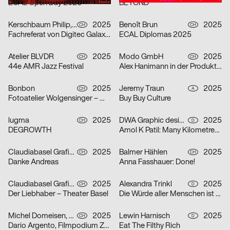
ECAL Open Day 2025
BEYOND
Kerschbaum Philip, Fawad Qadire
2025
Benoît Brun
2025
CH
CH
Fachreferat von Digitec Galaxus „Fast alles für fast jede*n“
ECAL Diplomas 2025
Atelier BLVDR
2025
Modo GmbH
2025
CH
CH
44e AMR Jazz Festival
Alex Hanimann in der Produktionshalle von Tobias Lenggenhager
Bonbon
2025
Jeremy Traun
2025
CH
A
Fotoatelier Wolgensinger – Mit vier Augen
Buy Buy Culture
lugma
2025
DWA Graphic design department
2025
CH
D
DEGROWTH
Amol K Patil: Many Kilometres – Several Words
Claudiabasel Grafik + Interaktion
2025
Balmer Hählen
2025
CH
CH
Danke Andreas
Anna Fasshauer: Done!
Claudiabasel Grafik + Interaktion
2025
Alexandra Trinkl
2025
CH
D
Der Liebhaber – Theater Basel
Die Würde aller Menschen ist unantastbar.
Michel Domeisen, Emily Horrolt, Hannah Klarer
2025
Lewin Harnisch
2025
CH
D
Dario Argento, Filmpodium Zürich
Eat The Filthy Rich