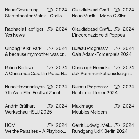
Neue Gestaltung
2024
Claudiabasel Grafik + Interaktion
2024
D
CH
Staatstheater Mainz – Otello
Neue Musik – Mono C Silva
Raphaela Haefliger
2024
Claudiabasel Grafik + Interaktion
2024
CH
CH
Yes News
L’incoronazione di Poppea
Gihong "Kiki" Park
2024
Bureau Progressiv
2024
D
D
& because my mother was crazy
Gala Adam-Förderpreis 2024
Polina Berleva
2024
Christoph Reinicke
2024
D
D
A Christmas Carol. In Prose. Being a Ghost Story of Christmas.
abk Kommunikationsdesign Workshops
Nune Hovhannisyan
2024
Bureau Progressiv
2024
CH
D
7th Arab Film Festival Zurich
Nacht der Lieder 2024
Andrin Brülhart
2024
Maximage
2024
CH
CH
Werkschau HSLU 2025
Meubles Meldem
HOMI
2024
Gerrit Ludwig, Mélan Rouillon
2024
CH
D
We the Parasites – A Playbook to Complicity
Rundgang UdK Berlin 2024