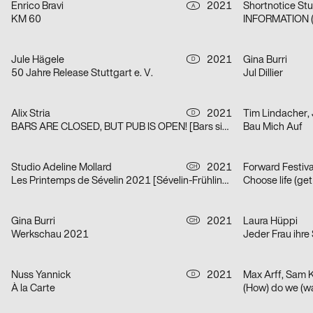
Enrico Bravi
2021
Shortnotice Stu
A
KM 60
INFORMATION (
Jule Hägele
2021
Gina Burri
D
50 Jahre Release Stuttgart e. V.
Jul Dillier
Alix Stria
2021
Tim Lindacher,
D
BARS ARE CLOSED, BUT PUB IS OPEN! [Bars sind geschlossen, doch PUB ist geöfffnet!]
Bau Mich Auf
Studio Adeline Mollard
2021
Forward Festiv
CH
Les Printemps de Sévelin 2021 [Sévelin-Frühling 2021]
Choose life (ge
Gina Burri
2021
Laura Hüppi
CH
Werkschau 2021
Jeder Frau ihre
Nuss Yannick
2021
Max Arff, Sam 
D
À la Carte