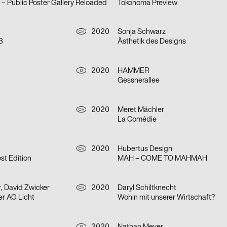
e – Public Poster Gallery Reloaded
Tokonoma Preview
2020
Sonja Schwarz
CH
8
Ästhetik des Designs
2020
HAMMER
D
Gessnerallee
2020
Meret Mächler
CH
La Comédie
2020
Hubertus Design
CH
t Edition
MAH – COME TO MAHMAH
, David Zwicker
2020
Daryl Schiltknecht
CH
er AG Licht
Wohin mit unserer Wirtschaft?
D