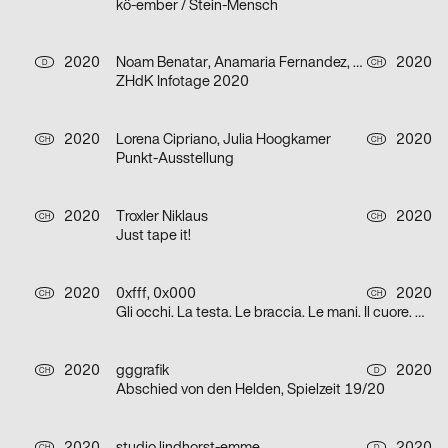
kö-ember / Stein-Mensch
2020
Noam Benatar, Anamaria Fernandez, Vilté Jurgutyté, Keller Samara
2020
D
CH
ZHdK Infotage 2020
2020
Lorena Cipriano, Julia Hoogkamer
2020
CH
CH
Punkt-Ausstellung
2020
Troxler Niklaus
2020
CH
CH
Just tape it!
2020
0xfff, 0x000
2020
CH
CH
Gli occhi. La testa. Le braccia. Le mani. Il cuore. Grazie.
2020
gggrafik
2020
CH
D
Abschied von den Helden, Spielzeit 19/20
CH
D