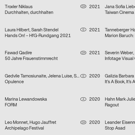
Troxler Niklaus
2021
Jana Sofia Lieb
CH
Durchhalten, durchhalten
Taiwan Cinema
Laura Hilbert, Sarah Stendel
2021
Tanneberger H
D
Hands On! – HfG-Rundgang 2021
Fawad Qadire
2021
CH
50 Jahre Frauenstimmrecht
Gedvile Tamosiunaite, Jelena Luise, Shuaitong Zong
2020
Galizia Barbara
D
Opulence
It’s A Book, It’s
Marina Lewandowska
2020
Hahn Mark Juli
A
FORM
Ragout
Leo Monnet, Hugo Jauffret
2020
Leander Eisen
CH
Archipelago Festival
Stop Asad