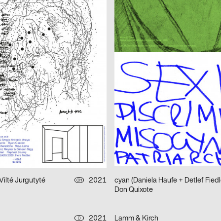
on 2021–2022
Frauen der Wiener Werkstätte
afik & Interaktion
2021
Balmer Hählen
CH
Foreign Agent – Live Bold
2021
Atelier Bundi AG
CH
ourg 30/40 ans Jubilé
Edgar
2021
Neo Neo
CH
Am Stram Gram
in Alena
2021
Tristesse
CH
el 2021
Vilté Jurgutyté
2021
cyan (Daniela Haufe + Detlef Fiedl
CH
Don Quixote
2021
Lamm & Kirch
D