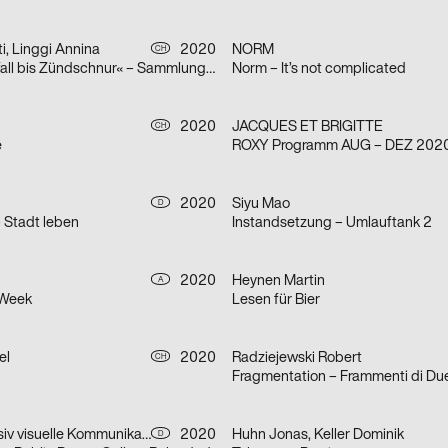
i, Linggi Annina
2020
NORM
CH
»Von Zwischenfall bis Zündschnur« – Sammlungsausstellung der Hochschule Luzern – Design & Kunst
Norm – It’s not complicated
2020
JACQUES ET BRIGITTE
CH
e
ROXY Programm AUG – DEZ 202
2020
Siyu Mao
D
– Stadt leben
Instandsetzung – Umlauftank 2
2020
Heynen Martin
A
 Week
Lesen für Bier
el
2020
Radziejewski Robert
CH
Fragmentation – Frammenti di Du
Bureau Progressiv visuelle Kommunikation
2020
Huhn Jonas, Keller Dominik
D