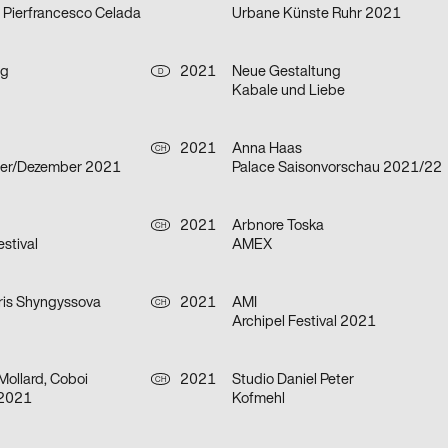
– Pierfrancesco Celada
Urbane Künste Ruhr 2021
ng
2021
Neue Gestaltung
D
Kabale und Liebe
2021
Anna Haas
CH
er/Dezember 2021
Palace Saisonvorschau 2021/22
2021
Arbnore Toska
CH
stival
AMEX
is Shyngyssova
2021
AMI
CH
Archipel Festival 2021
Mollard, Coboi
2021
Studio Daniel Peter
CH
 2021
Kofmehl