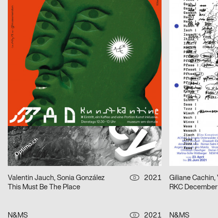
Geburt erfolgreich – das Leben ist kein Robinson Club
ARSENIC Sais
Claudiabasel Grafik & Interaktion
2021
Claudiabasel Gr
CH
S AM Accsess for all
Die Nase
Phila Büdding, Jana Rzehak
2021
figures
D
Jazzkabinett
Kunsthalle Frib
Neo Neo
2021
Neo Neo
CH
Jours Bleus [Blaue Tage]
NOF
Mini-Zine-Library
2021
Tristesse, Stähl
D
With me im Widmer II
Kunsttage Bas
Valentin Jauch, Sonia González
2021
Giliane Cachin, 
D
This Must Be The Place
RKC December
N&MS
2021
N&MS
D