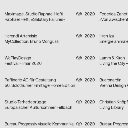
Maximage, Studio Raphael Hefti
2020
Federica Zanett
CH
Raphael Hefti: »Salutary Failures«
Herendi Artemisio
2020
Hren Iza
CH
MyCollection: Bruno Monguzzi
Énergie animal
WePlayDesign
2020
Lamm & Kirch
CH
Festival Filmar 2020
Living the City 
Raffinerie AG für Gestaltung
2020
Bueronardin
CH
56. Solothurner Filmtage Home Edition
Vienna Design
Studio Terhedebrügge
2020
Christian Knöpf
D
Europäischer Kultursommer Fellbach
Living Library
Bureau Progressiv visuelle Kommunikation
2020
D