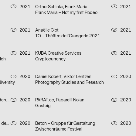
2021
OrtnerSchinko, Frank Maria
2021
D
A
Frank Maria – Not my first Rodeo
2021
Anaëlle Clot
2021
CH
CH
TO – Théâtre de l’Orangerie 2021
2021
KUBA Creative Services
2021
CH
CH
ich
Cryptocurrency
2020
Daniel Kobert, Viktor Lentzen
2020
D
D
iversity
Photography Studies and Research
Heimat Wien – Agentur für Veränderung
2020
PARAT.cc, Paparelli Nolan
2020
A
D
Gasteig
Chris Gautschi Graphic & Editorial design
2020
Beton – Gruppe für Gestaltung
2020
CH
A
Zwischenräume Festival