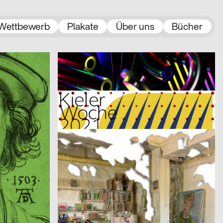
Wettbewerb
Plakate
Über uns
Bücher
2021
Jamy Herrmann
2021
A
CH
A…kademie der bildenden Künste Wien – Einführungskampagne
Restart – Montreux Jazz Festival 2021
2021
Claudiabasel Grafik & Interaktion
2021
D
CH
Kieler Woche 2021
2021
Roueche Denis, Studio Fondamenta
2021
D
CH
Etudes d’espace [Raumstudien] n° 1-52 – Visarte Vaud
l
2021
2xGoldstein
2021
D
D
Architecture Infrastructure Landscape – Construction and Representation of the Territory in Latin America [Architektur Infrastruktur Landschaft – Konstruktion und Repräsentation des Territoriums in Lateinamerika]
2021
3007
2021
A
A