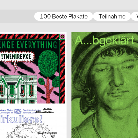
100 Beste Plakate
Teilnahme
nning
2021
Beton – Gruppe für Gestaltung
D
 Vlisco
 Benedikt Luft
2021
Miriam Häfele
D
eller
Alles ist hin
Imma Caretta, Gianluca Flütsch, Giannoulas Dimitris
2021
Verena Mack
CH
Human Parasite
r
2021
Isabell Hammelbeck, Jana Michae
CH
 Konspiration
Artificial Sexism
2021
3007
CH