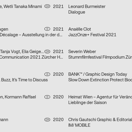
e, Wetli Tanaka Minami
2021
Leonard Burmeister
CH
Dialogue
agen
2021
Anaëlle Clot
D
Marion Baruch: Décalage – Ausstellung in der der HGB Galerie
JazzOnze+ Festival 2021
Severin Weber, Tanja Vogt, Elia Geiger, Ladina Döring, Nicola Canziani
2021
Severin Weber
CH
Infotage Visual Communication 2021 Zürcher Hochschule der Künste
Stummfilmfestival Filmpodium Zür
2020
BANK™ / Graphic Design Today
D
 A Buzz, It’s Time to Discuss
Slow Down Extinction Protect Biod
en, Kormann Raffael
2020
D
Lieblinge der Saison
mann
2020
CH
IM/ MOBILE