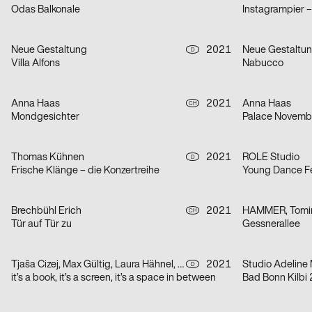
Odas Balkonale
Instagrampier 
Neue Gestaltung
2021
Neue Gestaltu
D
Villa Alfons
Nabucco
Anna Haas
2021
Anna Haas
CH
Mondgesichter
Palace Novemb
Thomas Kühnen
2021
ROLE Studio
D
Frische Klänge – die Konzertreihe
Young Dance Fe
Brechbühl Erich
2021
HAMMER, Tomir
CH
Tür auf Tür zu
Gessnerallee
Tjaša Cizej, Max Gültig, Laura Hähnel, Basil Haug
2021
Studio Adeline 
D
it’s a book, it’s a screen, it’s a space in between
Bad Bonn Kilbi