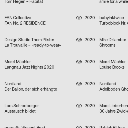
Tom Hegen – Habitat
smile for a whil
FAN Collective
2020
babyinktwice
D
FAN No. 2 RESIDENCE
Turboblock Nr. 
Design Studio Thom Pfister
2020
Mike Dziambor
CH
La Trouvaille – »ready-to-wear«
Shrooms
Meret Mächler
2020
Meret Mächler
CH
Langnau Jazz Nights 2020
Louise Brooks
Nordland
2020
Nordland
CH
Der Ballon, der sich erhängte
Adelboden Ghos
Lars Schrodberger
2020
Marc Lieberherr
D
Austausch bildet
30 Jahre Zwick
D