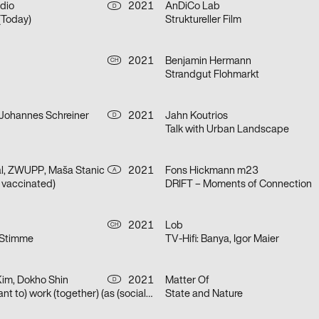
dio
2021
AnDiCo Lab
D
Today)
Struktureller Film
2021
Benjamin Hermann
CH
Strandgut Flohmarkt
 Johannes Schreiner
2021
Jahn Koutrios
D
Talk with Urban Landscape
al, ZWUPP, Maša Stanic
2021
Fons Hickmann m23
A
t vaccinated)
DRIFT – Moments of Connection
2021
Lob
CH
 Stimme
TV-Hifi: Banya, Igor Maier
Kim, Dokho Shin
2021
Matter Of
D
(How) do we (want to) work (together) (as (socially engaged) designers (students and neighbors)) (in neoliberal times)?
State and Nature