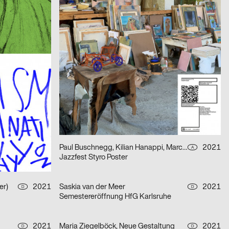
Rechnitz (Anđeo uništenja) / Rechnitz (Der Würgeengel) by Elfriede Jelinek
2021
Balmer Hählen
2021
CH
CH
Fabienne Levy – Romane De Watteville
2021
Herendi Artemisio
2021
CH
CH
Formafantasma: Cambio – Baum, Holz, Mensch
2021
Jonathan Blaschke, Bruno Jacoby
2021
CH
D
Kohlswat Season 2
2021
Paul Buschnegg, Kilian Hanappi, Marcus Wagner
2021
CH
A
»Diáspora Sefardí« – Mizmorim Kammermusik Festival
Jazzfest Styro Poster
er)
2021
Saskia van der Meer
2021
D
D
Semestereröffnung HfG Karlsruhe
2021
Maria Ziegelböck, Neue Gestaltung
2021
D
D