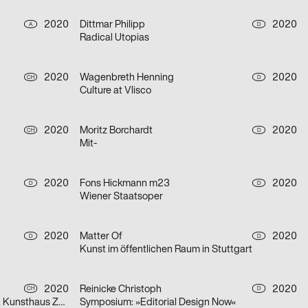
2020
Dittmar Philipp
2020
A
D
Radical Utopias
2020
Wagenbreth Henning
2020
CH
D
Culture at Vlisco
2020
Moritz Borchardt
2020
CH
D
Mit-
2020
Fons Hickmann m23
2020
D
D
Wiener Staatsoper
2020
Matter Of
2020
D
D
Kunst im öffentlichen Raum in Stuttgart
2020
Reinicke Christoph
2020
CH
D
Olafur Eliasson, Symbiotic Seeing, Kunsthaus Zürich
Symposium: »Editorial Design Now«