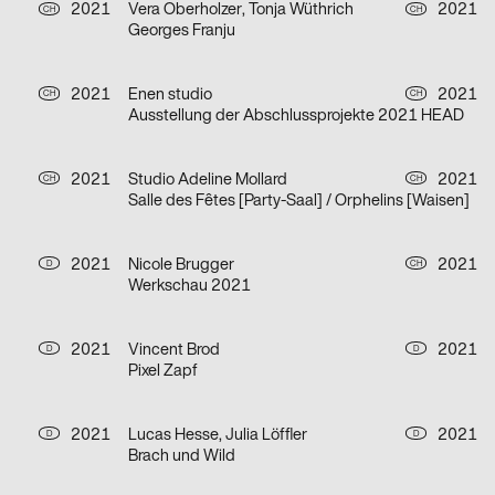
2021
Vera Oberholzer, Tonja Wüthrich
2021
CH
CH
Georges Franju
2021
Enen studio
2021
CH
CH
Ausstellung der Abschlussprojekte 2021 HEAD
2021
Studio Adeline Mollard
2021
CH
CH
Salle des Fêtes [Party-Saal] / Orphelins [Waisen]
2021
Nicole Brugger
2021
D
CH
Werkschau 2021
2021
Vincent Brod
2021
D
D
Pixel Zapf
2021
Lucas Hesse, Julia Löffler
2021
D
D
Brach und Wild