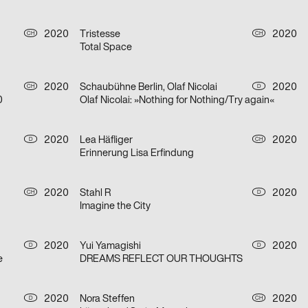
2020
Tristesse
2020
CH
CH
Total Space
2020
Schaubühne Berlin, Olaf Nicolai
2020
CH
D
0
Olaf Nicolai: »Nothing for Nothing/Try again«
2020
Lea Häfliger
2020
D
CH
Erinnerung Lisa Erfindung
2020
Stahl R
2020
CH
D
Imagine the City
2020
Yui Yamagishi
2020
D
D
e
DREAMS REFLECT OUR THOUGHTS
2020
Nora Steffen
2020
D
CH