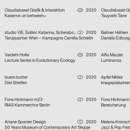
Claudiabasel Grafik & Interaktion
2020
Claudiabasel Gr
CH
Kaserne »in between«
Tsuyoshi Tane
studio VIE, Šoškic Katarina, Scherabon Herwig
2020
Balmer Hählen
A
Tanzquartier Wien – Kampagne Camilla Schielin
Daniela Edburg
Vaidehi Hofer
2020
Alfio Mazzei
CH
Lecture Series in Evolutionary Ecology
Luminanza
buero butter
2020
Apfel Niklas
A
Drei Streifen
Imageplakatseri
Fons Hickmann m23
2020
Fons Hickmann
D
RIAS Kammerchor Berlin
Bereicherung
Ariane Spanier Design
2020
Malena Kronsc
D
50 Years Museum of Contemporary Art Skopje
Jazz & Pop Fest