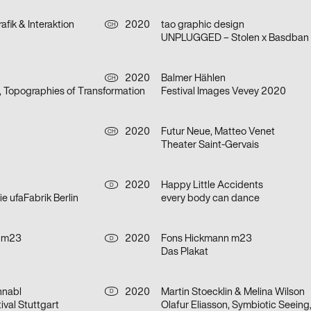
afik & Interaktion
2020
tao graphic design
CH
UNPLUGGED – Stolen x Basdban
2020
Balmer Hählen
CH
, Topographies of Transformation
Festival Images Vevey 2020
2020
Futur Neue, Matteo Venet
CH
Theater Saint-Gervais
2020
Happy Little Accidents
D
e ufaFabrik Berlin
every body can dance
 m23
2020
Fons Hickmann m23
D
Das Plakat
hnabl
2020
Martin Stoecklin & Melina Wilson
D
ival Stuttgart