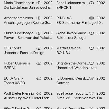
Maria Chamberlain, Fabienne Bissig, Ibrahim Hasan
2002
Fons Hickmann m23
2002
CH
D
Denkzettel zum Jahreswechsel: Letztes Abendmahl / Ohne Ausnahme / o. T. – Serie von drei Plakaten
ERROR T
Arbeitsgemeinschaft für visuelle und verbale Kommunikation Uwe Loesch
2002
P’INC. AG
2002
D
CH
Anschläge gegen Rechte Gewalt
38. Solothurner Filmtage 2003 – Serie von zwei Plakaten
Publicis Werbeagentur GmbH
2002
Siena Jakobi, Jack Kraska, Niels Verhaag
2002
D
D
Power – Serie von drei Plakaten
Fakten der Spiegel
FCB Kobza
2002
Matthias Wörle
2002
A
D
Japanese Fashion Design
ROI UBU
Rubén Cuellas Is
2002
Brighten the Corners Studio for Design
2002
D
D
ISREAL
Unpacked (Wendeplakat)
BUKA Grafik
2002
K. Domenic Geissbühler
2002
CH
CH
Tonart 02/03
Carmen
Wolf Dieter Pfennig
2002
ade hauser lacour kommunikationsgestaltung gmbh
2002
D
D
Ausstellung Wolf-Dieter Pfennig in der Galerie Sillack Dresden
5 mal 25 – Serie von zwei Plakaten
Büro X Design GmbH
2002
Büro X Design GmbH
2002
A
A