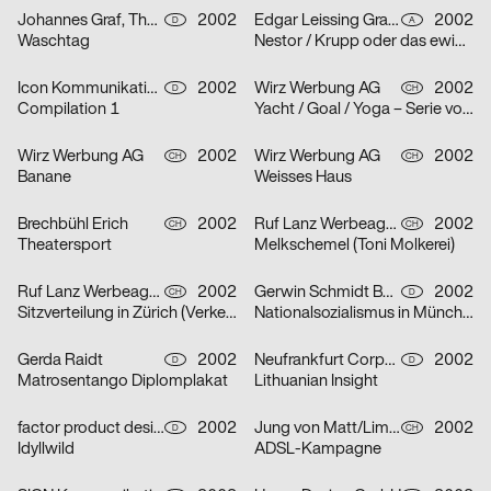
Johannes Graf, Thorsten Lehmann
2002
Edgar Leissing Grafik Design
2002
D
A
Waschtag
Nestor / Krupp oder das ewige Leben / Hartes Herz – Serie von drei Plakaten
Icon Kommunikationsdesign
2002
Wirz Werbung AG
2002
D
CH
Compilation 1
Yacht / Goal / Yoga – Serie von drei Plakaten
Wirz Werbung AG
2002
Wirz Werbung AG
2002
CH
CH
Banane
Weisses Haus
Brechbühl Erich
2002
Ruf Lanz Werbeagentur AG
2002
CH
CH
Theatersport
Melkschemel (Toni Molkerei)
Ruf Lanz Werbeagentur AG
2002
Gerwin Schmidt Büro für visuelle Gestaltung
2002
CH
D
Sitzverteilung in Zürich (Verkehrsbetriebe Zürich)
Nationalsozialismus in München
Gerda Raidt
2002
Neufrankfurt Corporate Design GmbH
2002
D
D
Matrosentango Diplomplakat
Lithuanian Insight
factor product designagentur
2002
Jung von Matt/Limmat AG
2002
D
CH
Idyllwild
ADSL-Kampagne