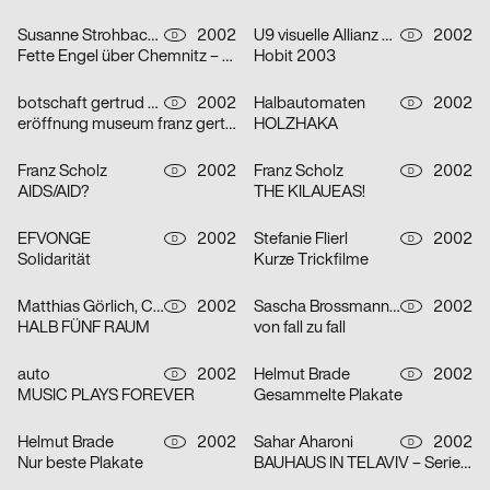
Susanne Strohbach, Ralf Wolfermann
2002
U9 visuelle Allianz GmbH
2002
D
D
Fette Engel über Chemnitz – Serie von vier Plakaten
Hobit 2003
botschaft gertrud nolte visuelle kommunikation und beratung
2002
Halbautomaten
2002
D
D
eröffnung museum franz gertsch
HOLZHAKA
Franz Scholz
2002
Franz Scholz
2002
D
D
AIDS/AID?
THE KILAUEAS!
EFVONGE
2002
Stefanie Flierl
2002
D
D
Solidarität
Kurze Trickfilme
Matthias Görlich, Charalampos Lazos
2002
Sascha Brossmann, Heike Grebin, Nina Lehmann
2002
D
D
HALB FÜNF RAUM
von fall zu fall
auto
2002
Helmut Brade
2002
D
D
MUSIC PLAYS FOREVER
Gesammelte Plakate
Helmut Brade
2002
Sahar Aharoni
2002
D
D
Nur beste Plakate
BAUHAUS IN TELAVIV – Serie von drei Plakaten