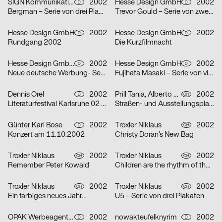
SIGN Kommunikation GmbH
2002
Hesse Design GmbH
2002
D
D
Bergman – Serie von drei Plakaten
Trevor Gould – Serie von zwei Plakaten
Hesse Design GmbH
2002
Hesse Design GmbH
2002
D
D
Rundgang 2002
Die Kurzfilmnacht
Hesse Design GmbH, Arthur Marek, Guido Heffels, Christian Boros, nowakteufelknyrim
2002
Hesse Design GmbH
2002
D
D
Neue deutsche Werbung- Serie von drei Plakaten
Fujihata Masaki – Serie von vier Plakaten
Dennis Orel
2002
Prill Tania, Alberto Vieceli
2002
D
CH
Literaturfestival Karlsruhe 02 – Serie von drei Plakaten
Straßen- und Ausstellungsplakate: Stand der Dinge: Neustes Wohnen in Zürich – Serie von sechs Plakaten
Günter Karl Bose
2002
Troxler Niklaus
2002
D
CH
Konzert am 11.10.2002
Christy Doran’s New Bag
Troxler Niklaus
2002
Troxler Niklaus
2002
CH
CH
Remember Peter Kowald
Children are the rhythm of the world
Troxler Niklaus
2002
Troxler Niklaus
2002
CH
CH
Ein farbiges neues Jahr…
U5 – Serie von drei Plakaten
OPAK Werbeagentur
2002
nowakteufelknyrim
2002
D
D