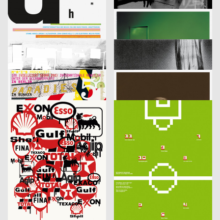
lmn
2003
i.de – Büro für Kommunikation
2003
D
D
Musica Viva Konzert 26.02.2003
Mitra Tabrizian Jenseits der Grenzen
Marion Blomeyer
2003
Fons Hickmann m23
2003
D
D
Gedächtnisbilder
Die Toten
HardCase Design
2003
Eleonore Bujatti
2003
D
A
Paradies No. 5
Schicklgruber alias Adolf Hitler
Franz Scholz
2003
Fons Hickmann m23, Klaus Hesse
2003
D
D
je besser man lebt…
11 Designer für Deutschland
Fons Hickmann m23
2003
Fons Hickmann m23
2003
D
D
Should i stay or should i go
Kleidersammlung
Publicis Wien A brand of Publicis Group Austria
2003
Publicis Werbeagentur GmbH
2003
A
D
Leistungsgruppe Sport
U-Boot
Fons Hickmann m23
2003
Publicis Werbeagentur GmbH
2003
D
D
Young and Social
Die Würze im Leben