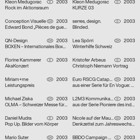
Kleon Medugorac
2003
Kleon Medugorac
2003
D
D
Rock im Aktionsraum
KURZE 03
Conception Visuelle
2003
serres, design.
2003
CH
D
Edward Bond „Pièces de guerre I-II“
Blinded.
QN-Design
2003
Lea Spörri
2003
CH
CH
BOXEN – Internationales Boxmeeting
Winterhilfe Schweiz
Florine Kammerer
2003
Kristofer Arbeus
2003
D
D
AkaKonzert
Christoph Niemann Vortrag
Miriam+me
2003
Euro RSCG Catapult AG Switzerland
2003
CH
CH
Leistungspreis
aus einer Serie für En Vogue: Fisch
Michael Ziska
2003
L2M3 Kommunikationsdesign
2003
CH
D
OLMA – Schweizer Messe für Land- und Milchwirtschaft 2003
aus der Serie Pioniere des industriellen Designs am Bodensee: Champs
Daniel Mudra
2003
Nicole auf der Mauer
2003
D
CH
Pop Up. Bilder vom Körper
Denkzettel zum Jahreswechsel: Mädchen
Mario Suter
2003
BBDO Campaign GmbH Düsseldorf
2003
CH
D