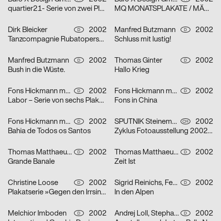
quartier21- Serie von zwei Plakaten
MQ MONATSPLAKATE / MÄRZ 2002 – Serie von zwei Plakaten
Dirk Bleicker
2002
Manfred Butzmann
2002
D
D
Tanzcompagnie Rubatoperson to person Premiere
Schluss mit lustig!
Manfred Butzmann
2002
Thomas Ginter
2002
D
D
Bush in die Wüste.
Hallo Krieg
Fons Hickmann m23
2002
Fons Hickmann m23
2002
D
D
Labor – Serie von sechs Plakaten
Fons in China
Fons Hickmann m23
2002
SPUTNIK Steinemann & Co.
2002
D
CH
Bahia de Todos os Santos
Zyklus Fotoausstellung 2002 in der Luzerner Designgalerie – Serie von drei Plakaten
Thomas Matthaeus Müller
2002
Thomas Matthaeus Müller
2002
D
D
Grande Banale
Zeit Ist
Christine Loose
2002
Sigrid Reinichs, Fenja Spiess
2002
D
D
Plakatserie »Gegen den Irrsinn«
In den Alpen
Melchior Imboden
2002
Andrej Loll, Stephanie Marx
2002
D
D