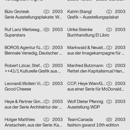
Büro Grotesk
2003
Katrin Stangl
2003
D
D
Serie Ausstellungsplakate: Wolfgang Vetten – Jürgen Paas – Kunstauktion
Grafik – Ausstellungsplakat
Ruf Lanz Werbeagentur AG
2003
Ulrike Steinke
2003
CH
D
Superstars
Buchhandlung El Libro
BOROS Agentur für Kommunikation
2003
Markwald & Neusitzer
2003
D
D
Biennale Venedig, Deutscher Pavillon
aus der Imagekampagne für die Deutsche Aidshilfe e.V.
Robert Lzicar, Stefanie Preis
2003
Manfred Butzmann
2003
D
D
++41/1 Kulturelle Grafik aus Zürich
Rettet den Kapitalismus! Handelt jetzt!
Leonardi.Wollein Visuelle Konzepte
2003
CCP, Heye Wien/GBK,Heye München
2003
D
A
Good Cheese
aus einer Serie für McDonalds Österreich (Gabeln)
Heye & Partner GmbH
2003
Wolf Dieter Pfennig
2003
D
D
aus der Serie Architektur der Obdachlosigkeit: Motiv Citylight/Motiv Litfaßsäule
Ausstellung WDP
Holger Matthies
2003
TeamCanada
2003
D
CH
Anstacheln, aus der Serie: Kammerspiele – typografische Themenplakate
fashion gwand 10th edition