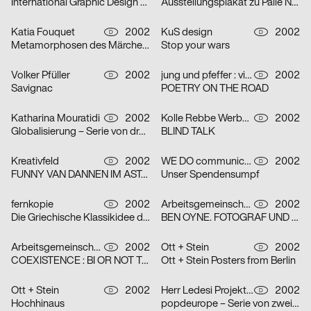
International Graphic Design Education Forum Beijin, China 2002 – Serie von zwei Plakaten
Ausstellungsplakat zu Palle Nielsen
Katia Fouquet
2002
KuS design
2002
D
D
Metamorphosen des Märchens
Stop your wars
Volker Pfüller
2002
jung und pfeffer : visuelle Kommunikation
2002
D
D
Savignac
POETRY ON THE ROAD
Katharina Mouratidi
2002
Kolle Rebbe Werbeagentur GmbH
2002
D
D
Globalisierung – Serie von drei Plakaten
BLIND TALK
Kreativfeld
2002
WE DO communication GmbH
2002
D
D
FUNNY VAN DANNEN IM ASTA – KELLER
Unser Spendensumpf
fernkopie
2002
Arbeitsgemeinschaft für visuelle und verbale Kommunikation Uwe Loesch
2002
D
D
Die Griechische Klassikidee der Wirklichkeit – Serie von zwei Plakaten
BEN OYNE. FOTOGRAF UND FILMEMACHER
Arbeitsgemeinschaft für visuelle und verbale Kommunikation Uwe Loesch
2002
Ott + Stein
2002
D
D
COEXISTENCE : BI OR NOT TO BE
Ott + Stein Posters from Berlin
Ott + Stein
2002
Herr Ledesi Projekt- und Werbeagentur
2002
D
D
Hochhinaus
popdeurope – Serie von zwei Plakaten