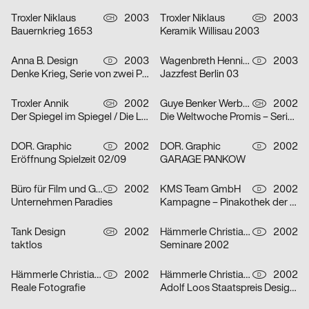
Troxler Niklaus
2003
Troxler Niklaus
2003
CH
CH
Bauernkrieg 1653
Keramik Willisau 2003
Anna B. Design
2003
Wagenbreth Henning
2003
D
D
Denke Krieg, Serie von zwei Plakaten
Jazzfest Berlin 03
Troxler Annik
2002
Guye Benker Werbeagentur AG BSW
2002
CH
CH
Der Spiegel im Spiegel / Die Leiden des Jungwerdens / Die Muse mit der scharfen Zunge – Serie von dr
Die Weltwoche Promis – Serie von drei Plakaten
DOR. Graphic
2002
DOR. Graphic
2002
D
D
Eröffnung Spielzeit 02/09
GARAGE PANKOW
Büro für Film und Gestaltung
2002
KMS Team GmbH
2002
D
D
Unternehmen Paradies
Kampagne – Pinakothek der Moderne – Serie von zwei Plakaten
Tank Design
2002
Hämmerle Christiane, Timo Thurner
2002
CH
D
taktlos
Seminare 2002
Hämmerle Christiane, Timo Thurner
2002
Hämmerle Christiane, Timo Thurner
2002
D
D
Reale Fotografie
Adolf Loos Staatspreis Design 2001