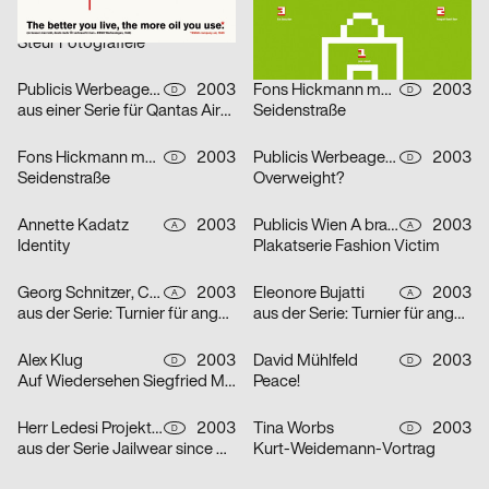
Fons Hickmann m23
2003
Publicis Wien A brand of Publicis Group Austria
2003
D
A
Steur Fotografieie
Freies Lernen
Publicis Werbeagentur GmbH
2003
Fons Hickmann m23
2003
D
D
aus einer Serie für Qantas Airways Limited: one-way
Seidenstraße
Fons Hickmann m23
2003
Publicis Werbeagentur GmbH
2003
D
D
Seidenstraße
Overweight?
Annette Kadatz
2003
Publicis Wien A brand of Publicis Group Austria
2003
A
A
Identity
Plakatserie Fashion Victim
Georg Schnitzer, Christoph Priglinger, Oliver Laric
2003
Eleonore Bujatti
2003
A
A
aus der Serie: Turnier für angewandten Fussball 3
aus der Serie: Turnier für angewandten Fussball 3
Alex Klug
2003
David Mühlfeld
2003
D
D
Auf Wiedersehen Siegfried Maser
Peace!
Herr Ledesi Projekt- und Werbeagentur
2003
Tina Worbs
2003
D
D
aus der Serie Jailwear since 1898: HAEFTLING Tasche
Kurt-Weidemann-Vortrag