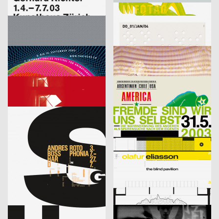
Richter
Infotag
labor b – Netzwerk für Gestaltung
2003
designliga
2003
D
D
Focus Award 2003 – Ausschreibung
Veranstaltungsplakat Sylvester
Bringolf Irion Vögeli
2003
Sascha Brossmann, Heike Grebin, Matthias Hübner, Johanna Leuner
2003
CH
D
Fantoche 03
Von Fall zu Fall: lust.nl
blotto design
2003
tarzanundjane
2003
D
CH
Kontrapunkt – Die Architektur von Daniel Libeskind
America, Amerikkka
cyan (Daniela Haufe + Detlef Fiedler)
2003
cyan (Daniela Haufe + Detlef Fiedler)
2003
D
D
aus der Serie: singuhr – hörgalerie in parochial (2003-2 und 2003-4)
fremde sind wir uns selbst – ein interreligiöser dialog
cyan (Daniela Haufe + Detlef Fiedler)
2003
cyan (Daniela Haufe + Detlef Fiedler)
2003
D
D
20 Jahre Freunde guter Musik
olafur eliasson – the blind pavillon
cyan (Daniela Haufe + Detlef Fiedler)
2003
büro diffus GmbH
2003
D
D
better days
Media-Space 03
blotto design
2003
hesign
2003
D
D
Geistiger Explosivstoff (Recht, von dem man…)
An Estranged Paradise