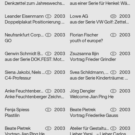
Denkzettel zum Jahreswechsel: Öl
aus einer Serie für Henkel: Wäscheklammern
Leander Eisenmann
2003
Lowe AG
2003
D
CH
Doppelplakat Positionierung – Design und Architektur, von der Ausbildung zum Beruf?
aus der Serie VW Golf: Zettelplakat
Neufrankfurt Corporate Design GmbH
2003
Florian Fischer
2003
D
D
GO
youth of europe?
Gerwin Schmidt Büro für visuelle Gestaltung
2003
Zsuzsanna Ilijin
2003
D
D
aus der Serie DOK.FEST: Motiv Schrei – Motiv Kuss
Vortrag Frieder Grindler
Siena Jakobi, Niels Verhaag
2003
Svea Schildmann, Kathrin Nahlik
2003
D
D
C4-Professur
aus der Serie Kinderträume: Feuerwehr
Anke Feuchtenberger
2003
Jörg Dengler
2003
D
D
Anke Feuchtenberger Zeichnungen
Welcome Jian Ping He
Fenja Spiess
2003
Beate Pietrek
2003
D
D
Plastilin
Vortrag Friederike Gauss
Beate Pietrek
2003
Atelier für Gestaltung
2003
D
D
Vortrag Jian Ping He
Lieber Yarsi… – Lieber Carlos… – Serie von zwei Plakaten