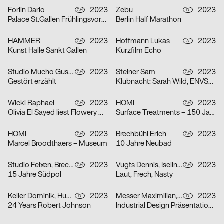
Forlin Dario
2023
Zebu
2023
CH
D
Palace St.Gallen Frühlingsvorschau
Berlin Half Marathon
HAMMER
2023
Hoffmann Lukas
2023
CH
A
Kunst Halle Sankt Gallen
Kurzfilm Echo
Studio Mucho Gusto
2023
Steiner Sam
2023
CH
CH
Gestört erzählt
Klubnacht: Sarah Wild, ENVSRL und Guy de Prà
Wicki Raphael
2023
HOMI
2023
CH
CH
Olivia El Sayed liest Flowery Wordis
Surface Treatments – 150 Jahre Zeit
HOMI
2023
Brechbühl Erich
2023
CH
CH
Marcel Broodthaers – Museum
10 Jahre Neubad
Studio Feixen, Brechbühl Erich
2023
Vugts Dennis, Iselin Marc, Funk Niclas
2023
CH
CH
15 Jahre Südpol
Laut, Frech, Nasty
Keller Dominik, Huhn Jonas
2023
Messer Maximilian, Körner Jonathan
2023
D
D
24 Years Robert Johnson
Industrial Design Präsentationen 2023