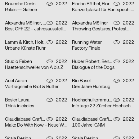
Roueche Denis
2022
Florian Röthel, Florentin Scheicher
2022
CH
A
Palais — Galerie
Konzertplakat für Buntspecht, Arena Wien
Alexandra Möllner, Sophia Krayc
2022
Alexandra Möllner
2022
A
A
Best OFF 22 – Jahresausstellung der Kunstuniversität Linz
Throwing Gestures. Protest, Economy and the Imperceptible
Lamm & Kirch, Holtgreve Heinrich
2022
Running Water
2022
D
D
Urbane Künste Ruhr
Factory Finale
Studio Feixen
2022
Huber Robert, Benedict Will
2022
CH
CH
Haettenschweiler von A bis Z
Dialogue of the Dogs
Auel Aaron
2022
Rio Basel
2022
D
CH
Vortragsreihe Brot & Butter
Drei Jahre Humbug
Besler Laura
2022
Hochschulkommunikation Marketing ZHdK
2022
A
CH
Think in circles
Infotage 22 Zürcher Hochschule der Künste
Claudiabasel Grafik & Interaktion
2022
Claudiabasel Grafik & Interaktion
2022
CH
CH
Make Do With Now – Neue Wege in der Japanischen Architektur
100 Jahre IGNM
Skala Design
2022
Skala Design
2022
CH
CH