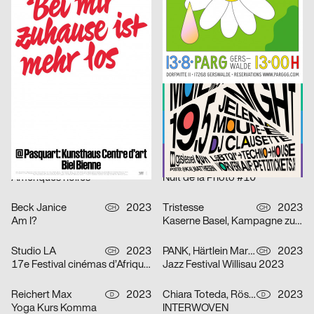
Kunsthaus Biel, Eröffnungskampagne 2023
Queer Underground Movement Night Party
Putschka Pascal
2023
onlab
2023
D
CH
(Re; Short-)Circuit of (Un-)Life
Robert
Bureau Bernklau, Kuhn Johannes
2023
Marstaller Lukas
2023
CH
D
PHRE Festival
Spector Books
Wittmann Kilian, Mayr Jakob
2023
Shortnotice Studio
2023
A
D
A Stuhl is a Tool
Das Denkmal ist …
SUPERO
2023
SUPERO
2023
CH
CH
Amériques noires
Nuit de la Photo #10
Beck Janice
2023
Tristesse
2023
CH
CH
Am I?
Kaserne Basel, Kampagne zum Saisonstart
Studio LA
2023
PANK, Härtlein Martin »Fuzzy«
2023
CH
CH
17e Festival cinémas d’Afrique – Lausanne
Jazz Festival Willisau 2023
Reichert Max
2023
Chiara Toteda, Rösener Lukas
2023
D
D
Yoga Kurs Komma
INTERWOVEN