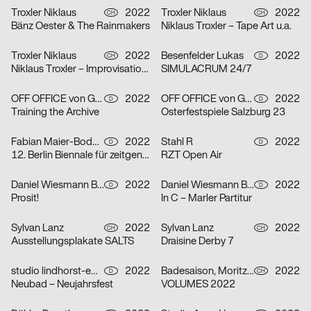
Troxler Niklaus
2022
Troxler Niklaus
2022
CH
CH
Bänz Oester & The Rainmakers
Niklaus Troxler – Tape Art u.a.
Troxler Niklaus
2022
Besenfelder Lukas
2022
CH
D
Niklaus Troxler – Improvisationen
SIMULACRUM 24/7
OFF OFFICE von Gross Lingemann GbR
2022
OFF OFFICE von Gross Lingemann GbR
2022
D
D
Training the Archive
Osterfestspiele Salzburg 23
Fabian Maier-Bode, Martin Wecke
2022
Stahl R
2022
D
D
12. Berlin Biennale für zeitgenössische Kunst
RZT Open Air
Daniel Wiesmann Büro für Gestaltung, Radziejewski Robert
2022
Daniel Wiesmann Büro für Gestaltung
2022
D
D
Prosit!
In C – Marler Partitur
Sylvan Lanz
2022
Sylvan Lanz
2022
CH
CH
Ausstellungsplakate SALTS
Draisine Derby 7
studio lindhorst-emme+hinrichs, Momo Egli
2022
Badesaison, Moritz Furger
2022
D
CH
Neubad – Neujahrsfest
VOLUMES 2022