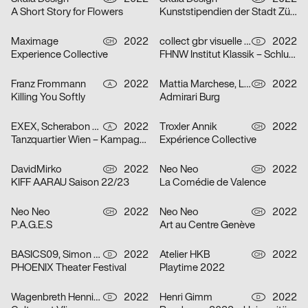
A Short Story for Flowers
Kunststipendien der Stadt Zürich 2022
Maximage
2022
collect gbr visuelle kommunikation
2022
CH
D
Experience Collective
FHNW Institut Klassik – Schlusskonzerte 2022
Franz Frommann
2022
Mattia Marchese, Lukas Lüdi
2022
A
CH
Killing You Softly
Admirari Burg
EXEX, Scherabon Herwig, Ilija Hvala, Anouk Rehorek, Erli Grünzweil, Joshua Alena Mallek
2022
Troxler Annik
2022
A
CH
Tanzquartier Wien – Kampagne Julia Müllner
Expérience Collective
DavidMirko
2022
Neo Neo
2022
CH
CH
KIFF AARAU Saison 22/23
La Comédie de Valence
Neo Neo
2022
Neo Neo
2022
CH
CH
P.A.G.E.S
Art au Centre Genève
BASICS09, Simon Hegenberg
2022
Atelier HKB
2022
D
CH
PHOENIX Theater Festival
Playtime 2022
Wagenbreth Henning
2022
Henri Gimm
2022
D
D