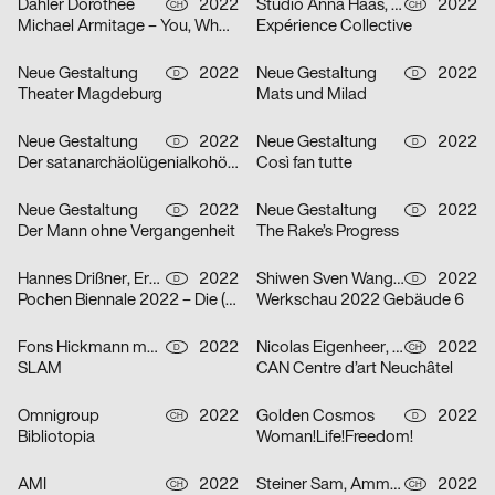
Dähler Dorothee
2022
Studio Anna Haas, Gina Burri
2022
CH
CH
Michael Armitage – You, Who are Still Alive
Expérience Collective
Neue Gestaltung
2022
Neue Gestaltung
2022
D
D
Theater Magdeburg
Mats und Milad
Neue Gestaltung
2022
Neue Gestaltung
2022
D
D
Der satanarchäolügenialkohöllische Wunschpunsch
Così fan tutte
Neue Gestaltung
2022
Neue Gestaltung
2022
D
D
Der Mann ohne Vergangenheit
The Rake’s Progress
Hannes Drißner, Erkan Elias
2022
Shiwen Sven Wang, Breidenich Friedrich
2022
D
D
Pochen Biennale 2022 – Die (neue) Vermessung der Welt
Werkschau 2022 Gebäude 6
Fons Hickmann m23
2022
Nicolas Eigenheer, Noémie Gygax (no-do), Sebastian Verdon
2022
D
CH
SLAM
CAN Centre d’art Neuchâtel
Omnigroup
2022
Golden Cosmos
2022
CH
D
Bibliotopia
Woman!Life!Freedom!
AMI
2022
Steiner Sam, Ammann Sirkka
2022
CH
CH