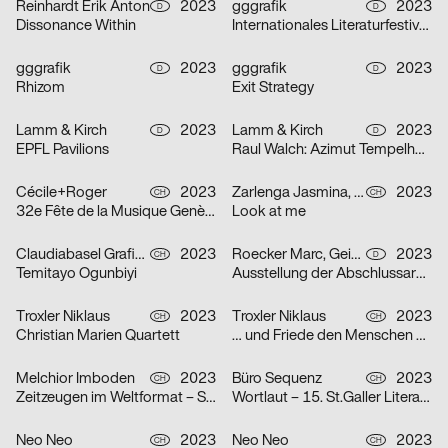
Reinhardt Erik Anton
2023
gggrafik
2023
D
D
Dissonance Within
Internationales Literaturfestival Berlin
gggrafik
2023
gggrafik
2023
D
D
Rhizom
Exit Strategy
Lamm & Kirch
2023
Lamm & Kirch
2023
D
D
EPFL Pavilions
Raul Walch: Azimut Tempelhof – Collective Kite Flying
Cécile+Roger
2023
Zarlenga Jasmina, Borando Alessio
2023
CH
CH
32e Fête de la Musique Genève
Look at me
Claudiabasel Grafik & Interaktion
2023
Roecker Marc, Geiss Linus
2023
CH
D
Temitayo Ogunbiyi
Ausstellung der Abschlussarbeiten Master Architektur & Diplome Design
Troxler Niklaus
2023
Troxler Niklaus
2023
CH
CH
Christian Marien Quartett
… und Friede den Menschen auf Erden
Melchior Imboden
2023
Büro Sequenz
2023
CH
CH
Zeitzeugen im Weltformat – Schweizer Plakatkunst
Wortlaut – 15. St.Galler Literaturfestival
Neo Neo
2023
Neo Neo
2023
CH
CH