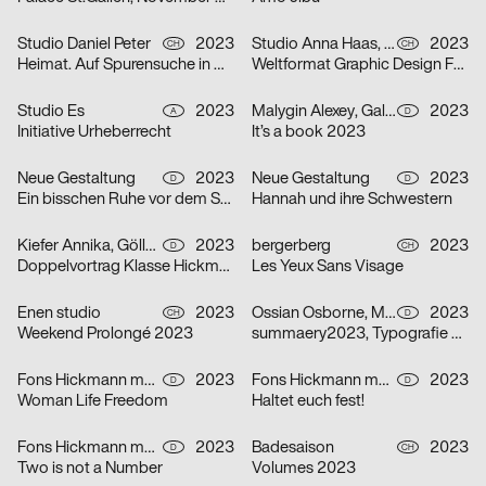
Studio Daniel Peter
2023
Studio Anna Haas, Herendi Artemisio, Johnson / Kingston, Claudiabasel Grafik & Interaktion, Prill Tania, Troxler Niklaus
2023
CH
CH
Heimat. Auf Spurensuche in Mitholz
Weltformat Graphic Design Festival 2023
Studio Es
2023
Malygin Alexey, Galizia Barbara
2023
A
D
Initiative Urheberrecht
It’s a book 2023
Neue Gestaltung
2023
Neue Gestaltung
2023
D
D
Ein bisschen Ruhe vor dem Sturm
Hannah und ihre Schwestern
Kiefer Annika, Göller Ira
2023
bergerberg
2023
D
CH
Doppelvortrag Klasse Hickmann
Les Yeux Sans Visage
Enen studio
2023
Ossian Osborne, Mehner Johanna
2023
CH
D
Weekend Prolongé 2023
summaery2023, Typografie & Schriftgestaltung
Fons Hickmann m23
2023
Fons Hickmann m23
2023
D
D
Woman Life Freedom
Haltet euch fest!
Fons Hickmann m23
2023
Badesaison
2023
D
CH
Two is not a Number
Volumes 2023