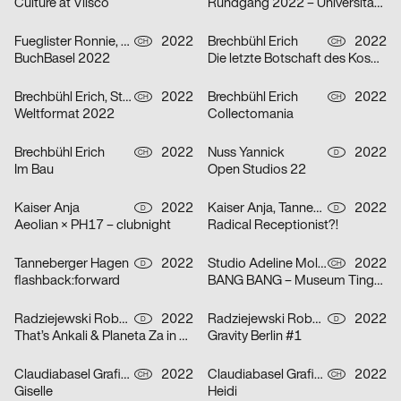
Culture at Vlisco
Rundgang 2022 – Universität der Künste Berlin
Fueglister Ronnie, Yves Graber, Christian Hofer
2022
Brechbühl Erich
2022
CH
CH
BuchBasel 2022
Die letzte Botschaft des Kosmonauten an die Frau, die er einst in der ehemaligen Sowjetunion liebte
Brechbühl Erich, Studio Feixen, Schaub Josh
2022
Brechbühl Erich
2022
CH
CH
Weltformat 2022
Collectomania
Brechbühl Erich
2022
Nuss Yannick
2022
CH
D
Im Bau
Open Studios 22
Kaiser Anja
2022
Kaiser Anja, Tanneberger Hagen
2022
D
D
Aeolian × PH17 – clubnight
Radical Receptionist?!
Tanneberger Hagen
2022
Studio Adeline Mollard
2022
D
CH
flashback:forward
BANG BANG – Museum Tinguely
Radziejewski Robert, Michal Veltruský
2022
Radziejewski Robert, Michal Veltruský
2022
D
D
That’s Ankali & Planeta Za in October ’22
Gravity Berlin #1
Claudiabasel Grafik & Interaktion
2022
Claudiabasel Grafik & Interaktion
2022
CH
CH
Giselle
Heidi