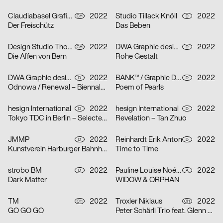
Claudiabasel Grafik & Interaktion, Lucian Kunz
2022
Studio Tillack Knöll
2022
CH
D
Der Freischütz
Das Beben
Design Studio Thom Pfister
2022
DWA Graphic design department
2022
CH
D
Die Affen von Bern
Rohe Gestalt
DWA Graphic design department
2022
BANK™ / Graphic Design Today
2022
D
D
Odnowa / Renewal – Biennale Zielona Góra 2022
Poem of Pearls
hesign International
2022
hesign International
2022
D
D
Tokyo TDC in Berlin – Selected artworks of the Tokyo TDC annual awards 2021 & 2022
Revelation – Tan Zhuo
JMMP
2022
Reinhardt Erik Anton
2022
D
D
Kunstverein Harburger Bahnhof
Time to Time
strobo BM
2022
Pauline Louise Noémi Jocher
2022
D
A
Dark Matter
WIDOW & ORPHAN
TM
2022
Troxler Niklaus
2022
CH
CH
GO GO GO
Peter Schärli Trio feat. Glenn Ferris