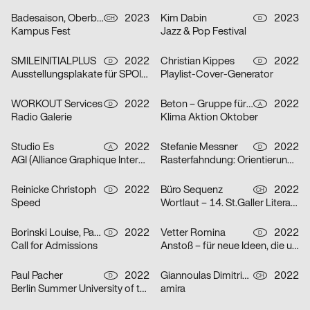
Badesaison, Oberberger Moriz
2023
Kim Dabin
2023
CH
D
Kampus Fest
Jazz & Pop Festival
SMILEINITIALPLUS
2022
Christian Kippes
2022
D
D
Ausstellungsplakate für SPOILER Aktionsraum in Berlin
Playlist-Cover-Generator
WORKOUT Services
2022
Beton – Gruppe für Gestaltung
2022
D
A
Radio Galerie
Klima Aktion Oktober
Studio Es
2022
Stefanie Messner
2022
A
D
AGI (Alliance Graphique Internationale)
Rasterfahndung: Orientierung & Chaos
Reinicke Christoph
2022
Büro Sequenz
2022
D
CH
Speed
Wortlaut – 14. St.Galler Literaturfestival
Borinski Louise, Paula Buškevica
2022
Vetter Romina
2022
D
D
Call for Admissions
Anstoß – für neue Ideen, die unsere Stadt verändern
Paul Pacher
2022
Giannoulas Dimitris, Dhillon Amrit
2022
D
CH
Berlin Summer University of the Arts 2023
amira