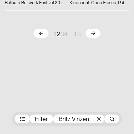
Belluard Bollwerk Festival 2022
Klubnacht: Coco Fresco, Pablo Beltran, orangebleu
Zurück
Weiter
1
2
3
4
…
13
Preisträger:innen
Filter
Britz Vinzent
Suc