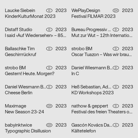
Laucke Siebein
2023
WePlayDesign
2023
D
CH
KinderKulturMonat 2023
Festival FILMAR 2023
Distaff Studio
2023
Bureau Progressiv visuelle Kommunikation
2023
D
D
I said ›Auf Wiedersehen‹ – 85 Jahre Kindertransport nach Großbritannien
Mut zur Wut – 12th International Poster Competition
Ballaschke Tim
2023
strobo BM
2023
D
D
Geschirrrückruf
Oscar Tuazon – Was wir brauchen
strobo BM
2023
Daniel Wiesmann Büro für Gestaltung
2023
D
D
Gestern! Heute. Morgen?
In C
Daniel Wiesmann Büro für Gestaltung
2023
Heß Sebastian, Adolphi Pirmin
2023
D
D
Cheese Berlin
KD Workshops 2023
Maximage
2023
nathow & geppert
2023
CH
D
New Season 23-24
Festival des freien Theaters ohne Haus
babyinktwice
2023
Gascón Kovács Daniel
2023
CH
A
Typographic Disillusion
Kältetelefon