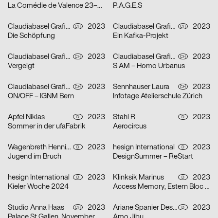
La Comédie de Valence 23–24
P.A.G.E.S
Claudiabasel Grafik & Interaktion
2023
Claudiabasel Grafik & Interaktion
2023
CH
CH
Die Schöpfung
Ein Kafka-Projekt
Claudiabasel Grafik & Interaktion
2023
Claudiabasel Grafik & Interaktion
2023
CH
CH
Vergeigt
S AM – Homo Urbanus
Claudiabasel Grafik & Interaktion
2023
Sennhauser Laura
2023
CH
CH
ON/OFF – IGNM Bern
Infotage Atelierschule Zürich
Apfel Niklas
2023
Stahl R
2023
D
D
Sommer in der ufaFabrik
Aerocircus
Wagenbreth Henning
2023
hesign International
2023
D
D
Jugend im Bruch
DesignSummer – ReStart
hesign International
2023
Klinksik Marinus
2023
D
D
Kieler Woche 2024
Access Memory, Estern Bloc #2
Studio Anna Haas
2023
Ariane Spanier Design
2023
CH
D
Palace St.Gallen, November & Dezember 2023
Amo Jibu