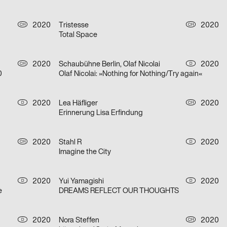
2020
Tristesse
2020
CH
CH
Total Space
2020
Schaubühne Berlin, Olaf Nicolai
2020
CH
D
0
Olaf Nicolai: »Nothing for Nothing/Try again«
2020
Lea Häfliger
2020
D
CH
Erinnerung Lisa Erfindung
2020
Stahl R
2020
CH
D
Imagine the City
2020
Yui Yamagishi
2020
D
D
e
DREAMS REFLECT OUR THOUGHTS
2020
Nora Steffen
2020
D
CH