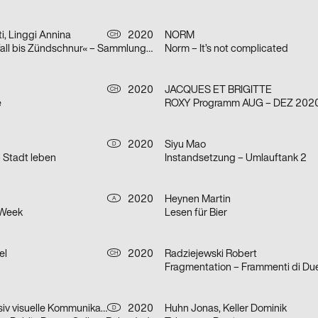
i, Linggi Annina
2020
NORM
CH
»Von Zwischenfall bis Zündschnur« – Sammlungsausstellung der Hochschule Luzern – Design & Kunst
Norm – It’s not complicated
2020
JACQUES ET BRIGITTE
CH
e
ROXY Programm AUG – DEZ 202
2020
Siyu Mao
D
– Stadt leben
Instandsetzung – Umlauftank 2
2020
Heynen Martin
A
 Week
Lesen für Bier
el
2020
Radziejewski Robert
CH
Fragmentation – Frammenti di Du
Bureau Progressiv visuelle Kommunikation
2020
Huhn Jonas, Keller Dominik
D