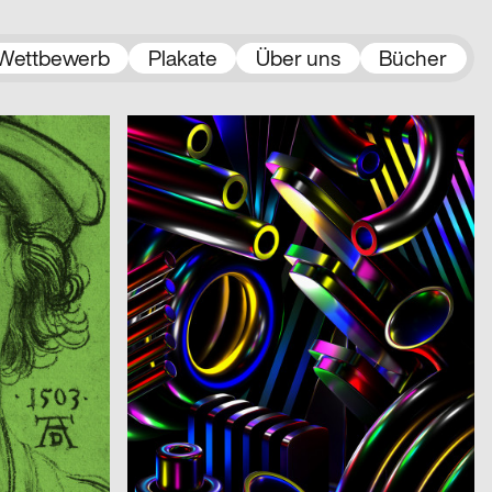
Wettbewerb
Plakate
Über uns
Bücher
2021
Jamy Herrmann
2021
A
CH
A…kademie der bildenden Künste Wien – Einführungskampagne
Restart – Montreux Jazz Festival 2021
2021
Claudiabasel Grafik & Interaktion
2021
D
CH
Kieler Woche 2021
2021
Roueche Denis, Studio Fondamenta
2021
D
CH
Etudes d’espace [Raumstudien] n° 1-52 – Visarte Vaud
l
2021
2xGoldstein
2021
D
D
Architecture Infrastructure Landscape – Construction and Representation of the Territory in Latin America [Architektur Infrastruktur Landschaft – Konstruktion und Repräsentation des Territoriums in Lateinamerika]
2021
3007
2021
A
A