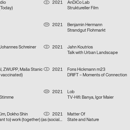
dio
2021
AnDiCo Lab
D
Today)
Struktureller Film
2021
Benjamin Hermann
CH
Strandgut Flohmarkt
 Johannes Schreiner
2021
Jahn Koutrios
D
Talk with Urban Landscape
al, ZWUPP, Maša Stanic
2021
Fons Hickmann m23
A
t vaccinated)
DRIFT – Moments of Connection
2021
Lob
CH
 Stimme
TV-Hifi: Banya, Igor Maier
Kim, Dokho Shin
2021
Matter Of
D
(How) do we (want to) work (together) (as (socially engaged) designers (students and neighbors)) (in neoliberal times)?
State and Nature