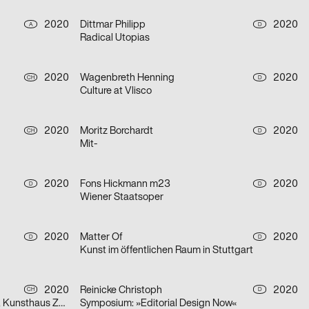
2020
Dittmar Philipp
2020
A
D
Radical Utopias
2020
Wagenbreth Henning
2020
CH
D
Culture at Vlisco
2020
Moritz Borchardt
2020
CH
D
Mit-
2020
Fons Hickmann m23
2020
D
D
Wiener Staatsoper
2020
Matter Of
2020
D
D
Kunst im öffentlichen Raum in Stuttgart
2020
Reinicke Christoph
2020
CH
D
Olafur Eliasson, Symbiotic Seeing, Kunsthaus Zürich
Symposium: »Editorial Design Now«