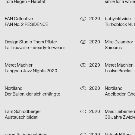
Tom Hegen – Habitat
smile for a whil
FAN Collective
2020
babyinktwice
D
FAN No. 2 RESIDENCE
Turboblock Nr. 
Design Studio Thom Pfister
2020
Mike Dziambor
CH
La Trouvaille – »ready-to-wear«
Shrooms
Meret Mächler
2020
Meret Mächler
CH
Langnau Jazz Nights 2020
Louise Brooks
Nordland
2020
Nordland
CH
Der Ballon, der sich erhängte
Adelboden Ghos
Lars Schrodberger
2020
Marc Lieberherr
D
Austausch bildet
30 Jahre Zwick
D