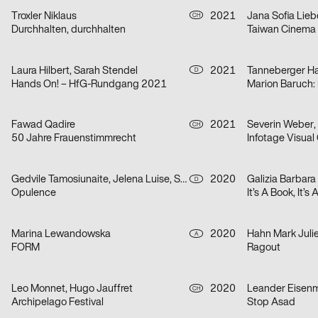
Troxler Niklaus
2021
Jana Sofia Lieb
CH
Durchhalten, durchhalten
Taiwan Cinema
Laura Hilbert, Sarah Stendel
2021
Tanneberger H
D
Hands On! – HfG-Rundgang 2021
Fawad Qadire
2021
CH
50 Jahre Frauenstimmrecht
Gedvile Tamosiunaite, Jelena Luise, Shuaitong Zong
2020
Galizia Barbara
D
Opulence
It’s A Book, It’s
Marina Lewandowska
2020
Hahn Mark Juli
A
FORM
Ragout
Leo Monnet, Hugo Jauffret
2020
Leander Eisen
CH
Archipelago Festival
Stop Asad