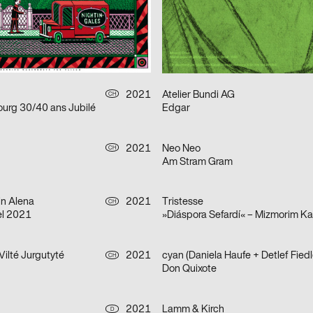
on 2021–2022
Frauen der Wiener Werkstätte
afik & Interaktion
2021
Balmer Hählen
CH
Foreign Agent – Live Bold
2021
Atelier Bundi AG
CH
ourg 30/40 ans Jubilé
Edgar
2021
Neo Neo
CH
Am Stram Gram
in Alena
2021
Tristesse
CH
el 2021
Vilté Jurgutyté
2021
cyan (Daniela Haufe + Detlef Fiedl
CH
Don Quixote
2021
Lamm & Kirch
D