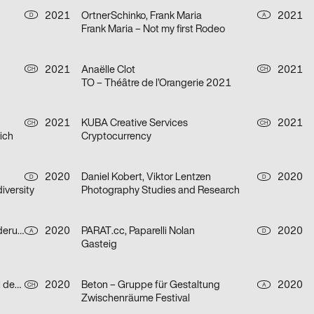
2021
OrtnerSchinko, Frank Maria
2021
D
A
Frank Maria – Not my first Rodeo
2021
Anaëlle Clot
2021
CH
CH
TO – Théâtre de l’Orangerie 2021
2021
KUBA Creative Services
2021
CH
CH
ich
Cryptocurrency
2020
Daniel Kobert, Viktor Lentzen
2020
D
D
iversity
Photography Studies and Research
Heimat Wien – Agentur für Veränderung
2020
PARAT.cc, Paparelli Nolan
2020
A
D
Gasteig
Chris Gautschi Graphic & Editorial design
2020
Beton – Gruppe für Gestaltung
2020
CH
A
Zwischenräume Festival