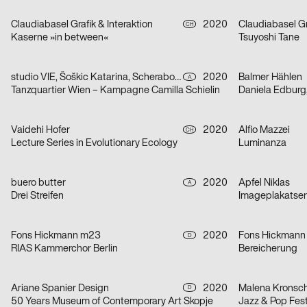
Claudiabasel Grafik & Interaktion
2020
Claudiabasel Gr
CH
Kaserne »in between«
Tsuyoshi Tane
studio VIE, Šoškic Katarina, Scherabon Herwig
2020
Balmer Hählen
A
Tanzquartier Wien – Kampagne Camilla Schielin
Daniela Edburg
Vaidehi Hofer
2020
Alfio Mazzei
CH
Lecture Series in Evolutionary Ecology
Luminanza
buero butter
2020
Apfel Niklas
A
Drei Streifen
Imageplakatseri
Fons Hickmann m23
2020
Fons Hickmann
D
RIAS Kammerchor Berlin
Bereicherung
Ariane Spanier Design
2020
Malena Kronsc
D
50 Years Museum of Contemporary Art Skopje
Jazz & Pop Fest