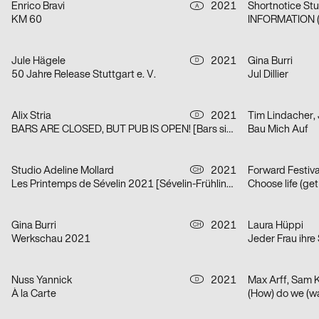
Enrico Bravi
2021
Shortnotice Stu
A
KM 60
INFORMATION (
Jule Hägele
2021
Gina Burri
D
50 Jahre Release Stuttgart e. V.
Jul Dillier
Alix Stria
2021
Tim Lindacher,
D
BARS ARE CLOSED, BUT PUB IS OPEN! [Bars sind geschlossen, doch PUB ist geöfffnet!]
Bau Mich Auf
Studio Adeline Mollard
2021
Forward Festiv
CH
Les Printemps de Sévelin 2021 [Sévelin-Frühling 2021]
Choose life (ge
Gina Burri
2021
Laura Hüppi
CH
Werkschau 2021
Jeder Frau ihre
Nuss Yannick
2021
Max Arff, Sam 
D
À la Carte