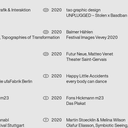
afik & Interaktion
2020
tao graphic design
CH
UNPLUGGED – Stolen x Basdban
2020
Balmer Hählen
CH
, Topographies of Transformation
Festival Images Vevey 2020
2020
Futur Neue, Matteo Venet
CH
Theater Saint-Gervais
2020
Happy Little Accidents
D
e ufaFabrik Berlin
every body can dance
 m23
2020
Fons Hickmann m23
D
Das Plakat
hnabl
2020
Martin Stoecklin & Melina Wilson
D
ival Stuttgart