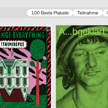
100 Beste Plakate
Teilnahme
nning
2021
Beton – Gruppe für Gestaltung
D
 Vlisco
 Benedikt Luft
2021
Miriam Häfele
D
eller
Alles ist hin
Imma Caretta, Gianluca Flütsch, Giannoulas Dimitris
2021
Verena Mack
CH
Human Parasite
r
2021
Isabell Hammelbeck, Jana Michae
CH
 Konspiration
Artificial Sexism
2021
3007
CH