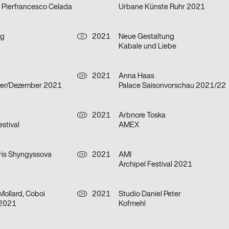
– Pierfrancesco Celada
Urbane Künste Ruhr 2021
ng
2021
Neue Gestaltung
D
Kabale und Liebe
2021
Anna Haas
CH
er/Dezember 2021
Palace Saisonvorschau 2021/22
2021
Arbnore Toska
CH
stival
AMEX
is Shyngyssova
2021
AMI
CH
Archipel Festival 2021
Mollard, Coboi
2021
Studio Daniel Peter
CH
 2021
Kofmehl