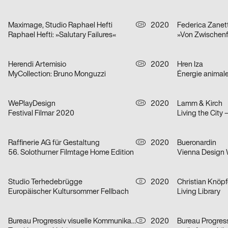
Maximage, Studio Raphael Hefti
2020
Federica Zanett
CH
Raphael Hefti: »Salutary Failures«
Herendi Artemisio
2020
Hren Iza
CH
MyCollection: Bruno Monguzzi
Énergie animal
WePlayDesign
2020
Lamm & Kirch
CH
Festival Filmar 2020
Living the City 
Raffinerie AG für Gestaltung
2020
Bueronardin
CH
56. Solothurner Filmtage Home Edition
Vienna Design
Studio Terhedebrügge
2020
Christian Knöpf
D
Europäischer Kultursommer Fellbach
Living Library
Bureau Progressiv visuelle Kommunikation
2020
D