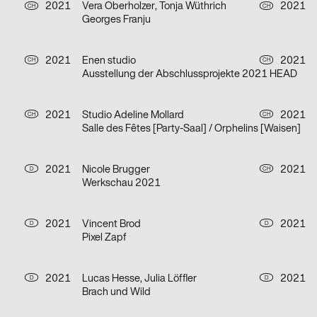
2021
Vera Oberholzer, Tonja Wüthrich
2021
CH
CH
Georges Franju
2021
Enen studio
2021
CH
CH
Ausstellung der Abschlussprojekte 2021 HEAD
2021
Studio Adeline Mollard
2021
CH
CH
Salle des Fêtes [Party-Saal] / Orphelins [Waisen]
2021
Nicole Brugger
2021
D
CH
Werkschau 2021
2021
Vincent Brod
2021
D
D
Pixel Zapf
2021
Lucas Hesse, Julia Löffler
2021
D
D
Brach und Wild