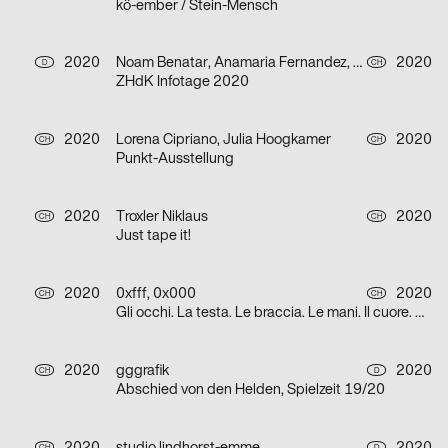
kö-ember / Stein-Mensch
2020
Noam Benatar, Anamaria Fernandez, Vilté Jurgutyté, Keller Samara
2020
D
CH
ZHdK Infotage 2020
2020
Lorena Cipriano, Julia Hoogkamer
2020
CH
CH
Punkt-Ausstellung
2020
Troxler Niklaus
2020
CH
CH
Just tape it!
2020
0xfff, 0x000
2020
CH
CH
Gli occhi. La testa. Le braccia. Le mani. Il cuore. Grazie.
2020
gggrafik
2020
CH
D
Abschied von den Helden, Spielzeit 19/20
CH
D