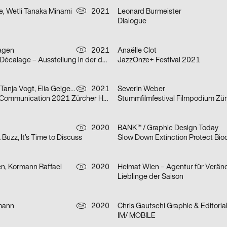
e, Wetli Tanaka Minami
2021
Leonard Burmeister
CH
Dialogue
agen
2021
Anaëlle Clot
D
Marion Baruch: Décalage – Ausstellung in der der HGB Galerie
JazzOnze+ Festival 2021
Severin Weber, Tanja Vogt, Elia Geiger, Ladina Döring, Nicola Canziani
2021
Severin Weber
CH
Infotage Visual Communication 2021 Zürcher Hochschule der Künste
Stummfilmfestival Filmpodium Zür
2020
BANK™ / Graphic Design Today
D
 A Buzz, It’s Time to Discuss
Slow Down Extinction Protect Biod
en, Kormann Raffael
2020
D
Lieblinge der Saison
mann
2020
CH
IM/ MOBILE