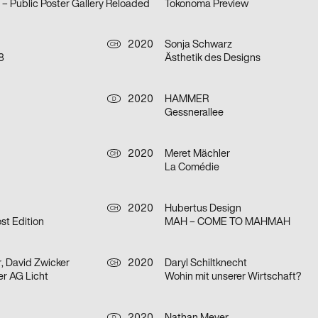
e – Public Poster Gallery Reloaded
Tokonoma Preview
2020
Sonja Schwarz
CH
8
Ästhetik des Designs
2020
HAMMER
D
Gessnerallee
2020
Meret Mächler
CH
La Comédie
2020
Hubertus Design
CH
t Edition
MAH – COME TO MAHMAH
, David Zwicker
2020
Daryl Schiltknecht
CH
er AG Licht
Wohin mit unserer Wirtschaft?
D