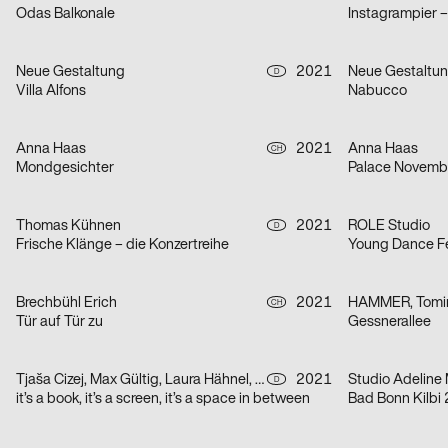
Odas Balkonale
Instagrampier 
Neue Gestaltung
2021
Neue Gestaltu
D
Villa Alfons
Nabucco
Anna Haas
2021
Anna Haas
CH
Mondgesichter
Palace Novemb
Thomas Kühnen
2021
ROLE Studio
D
Frische Klänge – die Konzertreihe
Young Dance Fe
Brechbühl Erich
2021
HAMMER, Tomir
CH
Tür auf Tür zu
Gessnerallee
Tjaša Cizej, Max Gültig, Laura Hähnel, Basil Haug
2021
Studio Adeline 
D
it’s a book, it’s a screen, it’s a space in between
Bad Bonn Kilbi