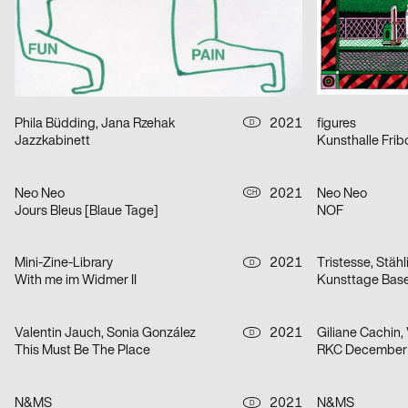
Geburt erfolgreich – das Leben ist kein Robinson Club
ARSENIC Sais
Claudiabasel Grafik & Interaktion
2021
Claudiabasel Gr
CH
S AM Accsess for all
Die Nase
Phila Büdding, Jana Rzehak
2021
figures
D
Jazzkabinett
Kunsthalle Frib
Neo Neo
2021
Neo Neo
CH
Jours Bleus [Blaue Tage]
NOF
Mini-Zine-Library
2021
Tristesse, Stähl
D
With me im Widmer II
Kunsttage Bas
Valentin Jauch, Sonia González
2021
Giliane Cachin, 
D
This Must Be The Place
RKC December
N&MS
2021
N&MS
D