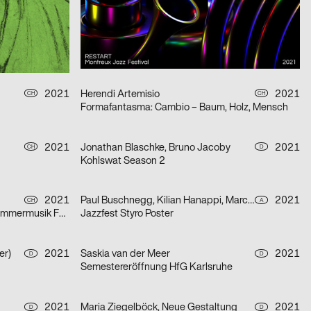
Rechnitz (Anđeo uništenja) / Rechnitz (Der Würgeengel) by Elfriede Jelinek
2021
Balmer Hählen
2021
CH
CH
Fabienne Levy – Romane De Watteville
2021
Herendi Artemisio
2021
CH
CH
Formafantasma: Cambio – Baum, Holz, Mensch
2021
Jonathan Blaschke, Bruno Jacoby
2021
CH
D
Kohlswat Season 2
2021
Paul Buschnegg, Kilian Hanappi, Marcus Wagner
2021
CH
A
»Diáspora Sefardí« – Mizmorim Kammermusik Festival
Jazzfest Styro Poster
er)
2021
Saskia van der Meer
2021
D
D
Semestereröffnung HfG Karlsruhe
2021
Maria Ziegelböck, Neue Gestaltung
2021
D
D