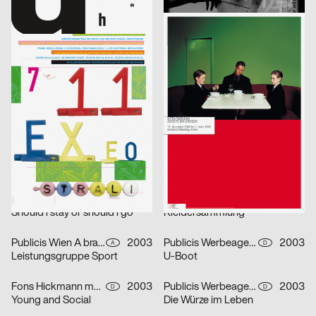
lmn
2003
i.de – Büro für Kommunikation
2003
D
D
Musica Viva Konzert 26.02.2003
Mitra Tabrizian Jenseits der Grenzen
Marion Blomeyer
2003
Fons Hickmann m23
2003
D
D
Gedächtnisbilder
Die Toten
HardCase Design
2003
Eleonore Bujatti
2003
D
A
Paradies No. 5
Schicklgruber alias Adolf Hitler
Franz Scholz
2003
Fons Hickmann m23, Klaus Hesse
2003
D
D
je besser man lebt…
11 Designer für Deutschland
Fons Hickmann m23
2003
Fons Hickmann m23
2003
D
D
Should i stay or should i go
Kleidersammlung
Publicis Wien A brand of Publicis Group Austria
2003
Publicis Werbeagentur GmbH
2003
A
D
Leistungsgruppe Sport
U-Boot
Fons Hickmann m23
2003
Publicis Werbeagentur GmbH
2003
D
D
Young and Social
Die Würze im Leben