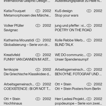
International Graphic Design Education Forum Beijin, China 2002 – Serie von zwei Plakaten
Ausstellungsplakat zu Palle Nielsen
Katia Fouquet
2002
KuS design
2002
D
D
Metamorphosen des Märchens
Stop your wars
Volker Pfüller
2002
jung und pfeffer : visuelle Kommunikation
2002
D
D
Savignac
POETRY ON THE ROAD
Katharina Mouratidi
2002
Kolle Rebbe Werbeagentur GmbH
2002
D
D
Globalisierung – Serie von drei Plakaten
BLIND TALK
Kreativfeld
2002
WE DO communication GmbH
2002
D
D
FUNNY VAN DANNEN IM ASTA – KELLER
Unser Spendensumpf
fernkopie
2002
Arbeitsgemeinschaft für visuelle und verbale Kommunikation Uwe Loesch
2002
D
D
Die Griechische Klassikidee der Wirklichkeit – Serie von zwei Plakaten
BEN OYNE. FOTOGRAF UND FILMEMACHER
Arbeitsgemeinschaft für visuelle und verbale Kommunikation Uwe Loesch
2002
Ott + Stein
2002
D
D
COEXISTENCE : BI OR NOT TO BE
Ott + Stein Posters from Berlin
Ott + Stein
2002
Herr Ledesi Projekt- und Werbeagentur
2002
D
D
Hochhinaus
popdeurope – Serie von zwei Plakaten