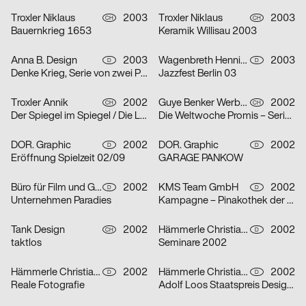
Troxler Niklaus
2003
Troxler Niklaus
2003
CH
CH
Bauernkrieg 1653
Keramik Willisau 2003
Anna B. Design
2003
Wagenbreth Henning
2003
D
D
Denke Krieg, Serie von zwei Plakaten
Jazzfest Berlin 03
Troxler Annik
2002
Guye Benker Werbeagentur AG BSW
2002
CH
CH
Der Spiegel im Spiegel / Die Leiden des Jungwerdens / Die Muse mit der scharfen Zunge – Serie von dr
Die Weltwoche Promis – Serie von drei Plakaten
DOR. Graphic
2002
DOR. Graphic
2002
D
D
Eröffnung Spielzeit 02/09
GARAGE PANKOW
Büro für Film und Gestaltung
2002
KMS Team GmbH
2002
D
D
Unternehmen Paradies
Kampagne – Pinakothek der Moderne – Serie von zwei Plakaten
Tank Design
2002
Hämmerle Christiane, Timo Thurner
2002
CH
D
taktlos
Seminare 2002
Hämmerle Christiane, Timo Thurner
2002
Hämmerle Christiane, Timo Thurner
2002
D
D
Reale Fotografie
Adolf Loos Staatspreis Design 2001