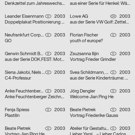
Denkzettel zum Jahreswechsel: Öl
aus einer Serie für Henkel: Wäscheklammern
Leander Eisenmann
2003
Lowe AG
2003
D
CH
Doppelplakat Positionierung – Design und Architektur, von der Ausbildung zum Beruf?
aus der Serie VW Golf: Zettelplakat
Neufrankfurt Corporate Design GmbH
2003
Florian Fischer
2003
D
D
GO
youth of europe?
Gerwin Schmidt Büro für visuelle Gestaltung
2003
Zsuzsanna Ilijin
2003
D
D
aus der Serie DOK.FEST: Motiv Schrei – Motiv Kuss
Vortrag Frieder Grindler
Siena Jakobi, Niels Verhaag
2003
Svea Schildmann, Kathrin Nahlik
2003
D
D
C4-Professur
aus der Serie Kinderträume: Feuerwehr
Anke Feuchtenberger
2003
Jörg Dengler
2003
D
D
Anke Feuchtenberger Zeichnungen
Welcome Jian Ping He
Fenja Spiess
2003
Beate Pietrek
2003
D
D
Plastilin
Vortrag Friederike Gauss
Beate Pietrek
2003
Atelier für Gestaltung
2003
D
D
Vortrag Jian Ping He
Lieber Yarsi… – Lieber Carlos… – Serie von zwei Plakaten