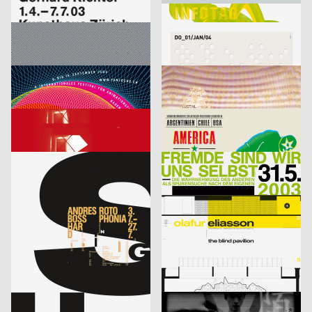
Richter
Infotag
labor b – Netzwerk für Gestaltung
2003
designliga
2003
D
D
Focus Award 2003 – Ausschreibung
Veranstaltungsplakat Sylvester
Bringolf Irion Vögeli
2003
Sascha Brossmann, Heike Grebin, Matthias Hübner, Johanna Leuner
2003
CH
D
Fantoche 03
Von Fall zu Fall: lust.nl
blotto design
2003
tarzanundjane
2003
D
CH
Kontrapunkt – Die Architektur von Daniel Libeskind
America, Amerikkka
cyan (Daniela Haufe + Detlef Fiedler)
2003
cyan (Daniela Haufe + Detlef Fiedler)
2003
D
D
aus der Serie: singuhr – hörgalerie in parochial (2003-2 und 2003-4)
fremde sind wir uns selbst – ein interreligiöser dialog
cyan (Daniela Haufe + Detlef Fiedler)
2003
cyan (Daniela Haufe + Detlef Fiedler)
2003
D
D
20 Jahre Freunde guter Musik
olafur eliasson – the blind pavillon
cyan (Daniela Haufe + Detlef Fiedler)
2003
büro diffus GmbH
2003
D
D
better days
Media-Space 03
blotto design
2003
hesign
2003
D
D
Geistiger Explosivstoff (Recht, von dem man…)
An Estranged Paradise