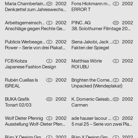
Maria Chamberlain, Fabienne Bissig, Ibrahim Hasan
2002
Fons Hickmann m23
2002
CH
D
Denkzettel zum Jahreswechsel: Letztes Abendmahl / Ohne Ausnahme / o. T. – Serie von drei Plakaten
ERROR T
Arbeitsgemeinschaft für visuelle und verbale Kommunikation Uwe Loesch
2002
P’INC. AG
2002
D
CH
Anschläge gegen Rechte Gewalt
38. Solothurner Filmtage 2003 – Serie von zwei Plakaten
Publicis Werbeagentur GmbH
2002
Siena Jakobi, Jack Kraska, Niels Verhaag
2002
D
D
Power – Serie von drei Plakaten
Fakten der Spiegel
FCB Kobza
2002
Matthias Wörle
2002
A
D
Japanese Fashion Design
ROI UBU
Rubén Cuellas Is
2002
Brighten the Corners Studio for Design
2002
D
D
ISREAL
Unpacked (Wendeplakat)
BUKA Grafik
2002
K. Domenic Geissbühler
2002
CH
CH
Tonart 02/03
Carmen
Wolf Dieter Pfennig
2002
ade hauser lacour kommunikationsgestaltung gmbh
2002
D
D
Ausstellung Wolf-Dieter Pfennig in der Galerie Sillack Dresden
5 mal 25 – Serie von zwei Plakaten
Büro X Design GmbH
2002
Büro X Design GmbH
2002
A
A