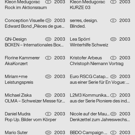
Kleon Medugorac
2003
Kleon Medugorac
2003
D
D
Rock im Aktionsraum
KURZE 03
Conception Visuelle
2003
serres, design.
2003
CH
D
Edward Bond „Pièces de guerre I-II“
Blinded.
QN-Design
2003
Lea Spörri
2003
CH
CH
BOXEN – Internationales Boxmeeting
Winterhilfe Schweiz
Florine Kammerer
2003
Kristofer Arbeus
2003
D
D
AkaKonzert
Christoph Niemann Vortrag
Miriam+me
2003
Euro RSCG Catapult AG Switzerland
2003
CH
CH
Leistungspreis
aus einer Serie für En Vogue: Fisch
Michael Ziska
2003
L2M3 Kommunikationsdesign
2003
CH
D
OLMA – Schweizer Messe für Land- und Milchwirtschaft 2003
aus der Serie Pioniere des industriellen Designs am Bodensee: Champs
Daniel Mudra
2003
Nicole auf der Mauer
2003
D
CH
Pop Up. Bilder vom Körper
Denkzettel zum Jahreswechsel: Mädchen
Mario Suter
2003
BBDO Campaign GmbH Düsseldorf
2003
CH
D