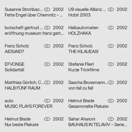
Susanne Strohbach, Ralf Wolfermann
2002
U9 visuelle Allianz GmbH
2002
D
D
Fette Engel über Chemnitz – Serie von vier Plakaten
Hobit 2003
botschaft gertrud nolte visuelle kommunikation und beratung
2002
Halbautomaten
2002
D
D
eröffnung museum franz gertsch
HOLZHAKA
Franz Scholz
2002
Franz Scholz
2002
D
D
AIDS/AID?
THE KILAUEAS!
EFVONGE
2002
Stefanie Flierl
2002
D
D
Solidarität
Kurze Trickfilme
Matthias Görlich, Charalampos Lazos
2002
Sascha Brossmann, Heike Grebin, Nina Lehmann
2002
D
D
HALB FÜNF RAUM
von fall zu fall
auto
2002
Helmut Brade
2002
D
D
MUSIC PLAYS FOREVER
Gesammelte Plakate
Helmut Brade
2002
Sahar Aharoni
2002
D
D
Nur beste Plakate
BAUHAUS IN TELAVIV – Serie von drei Plakaten