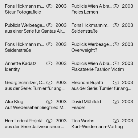
Fons Hickmann m23
2003
Publicis Wien A brand of Publicis Group Austria
2003
D
A
Steur Fotografieie
Freies Lernen
Publicis Werbeagentur GmbH
2003
Fons Hickmann m23
2003
D
D
aus einer Serie für Qantas Airways Limited: one-way
Seidenstraße
Fons Hickmann m23
2003
Publicis Werbeagentur GmbH
2003
D
D
Seidenstraße
Overweight?
Annette Kadatz
2003
Publicis Wien A brand of Publicis Group Austria
2003
A
A
Identity
Plakatserie Fashion Victim
Georg Schnitzer, Christoph Priglinger, Oliver Laric
2003
Eleonore Bujatti
2003
A
A
aus der Serie: Turnier für angewandten Fussball 3
aus der Serie: Turnier für angewandten Fussball 3
Alex Klug
2003
David Mühlfeld
2003
D
D
Auf Wiedersehen Siegfried Maser
Peace!
Herr Ledesi Projekt- und Werbeagentur
2003
Tina Worbs
2003
D
D
aus der Serie Jailwear since 1898: HAEFTLING Tasche
Kurt-Weidemann-Vortrag