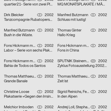
quartier21- Serie von zwei Plakaten
MQ MONATSPLAKATE / MÄRZ 2002 – Serie von zwei Plakaten
Dirk Bleicker
2002
Manfred Butzmann
2002
D
D
Tanzcompagnie Rubatoperson to person Premiere
Schluss mit lustig!
Manfred Butzmann
2002
Thomas Ginter
2002
D
D
Bush in die Wüste.
Hallo Krieg
Fons Hickmann m23
2002
Fons Hickmann m23
2002
D
D
Labor – Serie von sechs Plakaten
Fons in China
Fons Hickmann m23
2002
SPUTNIK Steinemann & Co.
2002
D
CH
Bahia de Todos os Santos
Zyklus Fotoausstellung 2002 in der Luzerner Designgalerie – Serie von drei Plakaten
Thomas Matthaeus Müller
2002
Thomas Matthaeus Müller
2002
D
D
Grande Banale
Zeit Ist
Christine Loose
2002
Sigrid Reinichs, Fenja Spiess
2002
D
D
Plakatserie »Gegen den Irrsinn«
In den Alpen
Melchior Imboden
2002
Andrej Loll, Stephanie Marx
2002
D
D