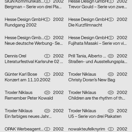
SIGN Kommunikation GmbH
2002
Hesse Design GmbH
2002
D
D
Bergman – Serie von drei Plakaten
Trevor Gould – Serie von zwei Plakaten
Hesse Design GmbH
2002
Hesse Design GmbH
2002
D
D
Rundgang 2002
Die Kurzfilmnacht
Hesse Design GmbH, Arthur Marek, Guido Heffels, Christian Boros, nowakteufelknyrim
2002
Hesse Design GmbH
2002
D
D
Neue deutsche Werbung- Serie von drei Plakaten
Fujihata Masaki – Serie von vier Plakaten
Dennis Orel
2002
Prill Tania, Alberto Vieceli
2002
D
CH
Literaturfestival Karlsruhe 02 – Serie von drei Plakaten
Straßen- und Ausstellungsplakate: Stand der Dinge: Neustes Wohnen in Zürich – Serie von sechs Plakaten
Günter Karl Bose
2002
Troxler Niklaus
2002
D
CH
Konzert am 11.10.2002
Christy Doran’s New Bag
Troxler Niklaus
2002
Troxler Niklaus
2002
CH
CH
Remember Peter Kowald
Children are the rhythm of the world
Troxler Niklaus
2002
Troxler Niklaus
2002
CH
CH
Ein farbiges neues Jahr…
U5 – Serie von drei Plakaten
OPAK Werbeagentur
2002
nowakteufelknyrim
2002
D
D