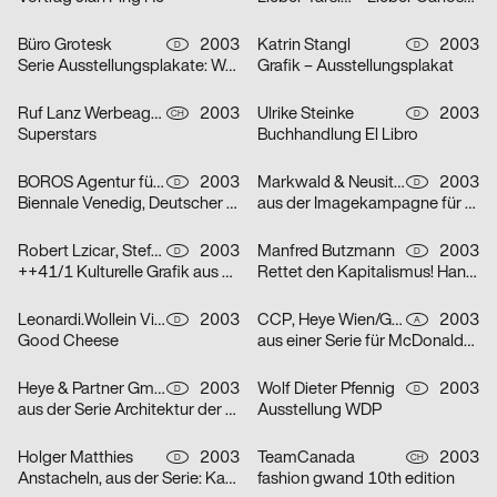
Büro Grotesk
2003
Katrin Stangl
2003
D
D
Serie Ausstellungsplakate: Wolfgang Vetten – Jürgen Paas – Kunstauktion
Grafik – Ausstellungsplakat
Ruf Lanz Werbeagentur AG
2003
Ulrike Steinke
2003
CH
D
Superstars
Buchhandlung El Libro
BOROS Agentur für Kommunikation
2003
Markwald & Neusitzer
2003
D
D
Biennale Venedig, Deutscher Pavillon
aus der Imagekampagne für die Deutsche Aidshilfe e.V.
Robert Lzicar, Stefanie Preis
2003
Manfred Butzmann
2003
D
D
++41/1 Kulturelle Grafik aus Zürich
Rettet den Kapitalismus! Handelt jetzt!
Leonardi.Wollein Visuelle Konzepte
2003
CCP, Heye Wien/GBK,Heye München
2003
D
A
Good Cheese
aus einer Serie für McDonalds Österreich (Gabeln)
Heye & Partner GmbH
2003
Wolf Dieter Pfennig
2003
D
D
aus der Serie Architektur der Obdachlosigkeit: Motiv Citylight/Motiv Litfaßsäule
Ausstellung WDP
Holger Matthies
2003
TeamCanada
2003
D
CH
Anstacheln, aus der Serie: Kammerspiele – typografische Themenplakate
fashion gwand 10th edition