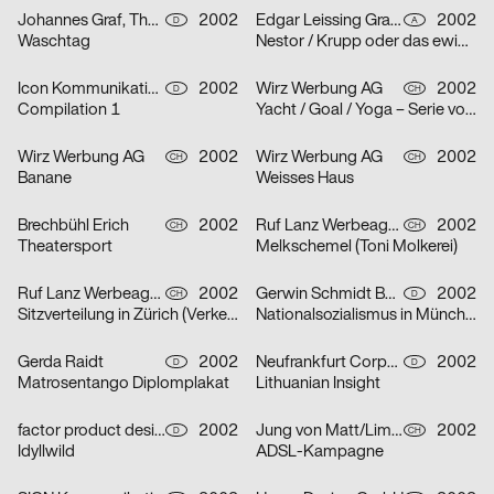
Johannes Graf, Thorsten Lehmann
2002
Edgar Leissing Grafik Design
2002
D
A
Waschtag
Nestor / Krupp oder das ewige Leben / Hartes Herz – Serie von drei Plakaten
Icon Kommunikationsdesign
2002
Wirz Werbung AG
2002
D
CH
Compilation 1
Yacht / Goal / Yoga – Serie von drei Plakaten
Wirz Werbung AG
2002
Wirz Werbung AG
2002
CH
CH
Banane
Weisses Haus
Brechbühl Erich
2002
Ruf Lanz Werbeagentur AG
2002
CH
CH
Theatersport
Melkschemel (Toni Molkerei)
Ruf Lanz Werbeagentur AG
2002
Gerwin Schmidt Büro für visuelle Gestaltung
2002
CH
D
Sitzverteilung in Zürich (Verkehrsbetriebe Zürich)
Nationalsozialismus in München
Gerda Raidt
2002
Neufrankfurt Corporate Design GmbH
2002
D
D
Matrosentango Diplomplakat
Lithuanian Insight
factor product designagentur
2002
Jung von Matt/Limmat AG
2002
D
CH
Idyllwild
ADSL-Kampagne