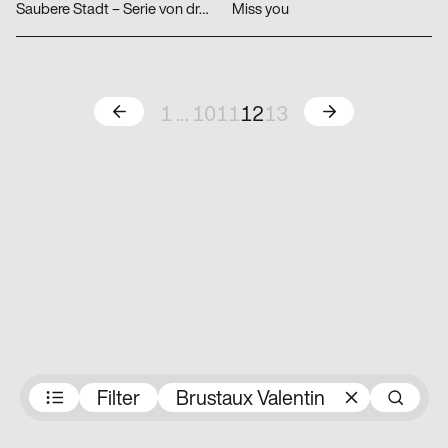
Saubere Stadt – Serie von drei Plakaten
Miss you
Zurück
Weiter
1
…
10
11
12
13
Preisträger:innen
Filter
Brustaux Valentin
S