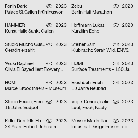
Forlin Dario
2023
Zebu
2023
CH
D
Palace St.Gallen Frühlingsvorschau
Berlin Half Marathon
HAMMER
2023
Hoffmann Lukas
2023
CH
A
Kunst Halle Sankt Gallen
Kurzfilm Echo
Studio Mucho Gusto
2023
Steiner Sam
2023
CH
CH
Gestört erzählt
Klubnacht: Sarah Wild, ENVSRL und Guy de Prà
Wicki Raphael
2023
HOMI
2023
CH
CH
Olivia El Sayed liest Flowery Wordis
Surface Treatments – 150 Jahre Zeit
HOMI
2023
Brechbühl Erich
2023
CH
CH
Marcel Broodthaers – Museum
10 Jahre Neubad
Studio Feixen, Brechbühl Erich
2023
Vugts Dennis, Iselin Marc, Funk Niclas
2023
CH
CH
15 Jahre Südpol
Laut, Frech, Nasty
Keller Dominik, Huhn Jonas
2023
Messer Maximilian, Körner Jonathan
2023
D
D
24 Years Robert Johnson
Industrial Design Präsentationen 2023