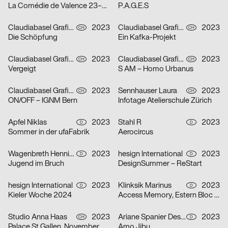
La Comédie de Valence 23–24
P.A.G.E.S
Claudiabasel Grafik & Interaktion
2023
Claudiabasel Grafik & Interaktion
2023
CH
CH
Die Schöpfung
Ein Kafka-Projekt
Claudiabasel Grafik & Interaktion
2023
Claudiabasel Grafik & Interaktion
2023
CH
CH
Vergeigt
S AM – Homo Urbanus
Claudiabasel Grafik & Interaktion
2023
Sennhauser Laura
2023
CH
CH
ON/OFF – IGNM Bern
Infotage Atelierschule Zürich
Apfel Niklas
2023
Stahl R
2023
D
D
Sommer in der ufaFabrik
Aerocircus
Wagenbreth Henning
2023
hesign International
2023
D
D
Jugend im Bruch
DesignSummer – ReStart
hesign International
2023
Klinksik Marinus
2023
D
D
Kieler Woche 2024
Access Memory, Estern Bloc #2
Studio Anna Haas
2023
Ariane Spanier Design
2023
CH
D
Palace St.Gallen, November & Dezember 2023
Amo Jibu