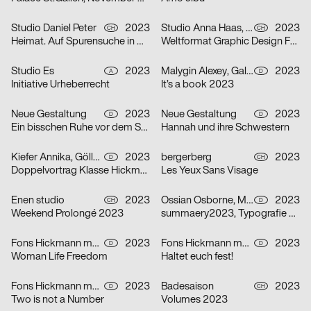
Studio Daniel Peter
2023
Studio Anna Haas, Herendi Artemisio, Johnson / Kingston, Claudiabasel Grafik & Interaktion, Prill Tania, Troxler Niklaus
2023
CH
CH
Heimat. Auf Spurensuche in Mitholz
Weltformat Graphic Design Festival 2023
Studio Es
2023
Malygin Alexey, Galizia Barbara
2023
A
D
Initiative Urheberrecht
It’s a book 2023
Neue Gestaltung
2023
Neue Gestaltung
2023
D
D
Ein bisschen Ruhe vor dem Sturm
Hannah und ihre Schwestern
Kiefer Annika, Göller Ira
2023
bergerberg
2023
D
CH
Doppelvortrag Klasse Hickmann
Les Yeux Sans Visage
Enen studio
2023
Ossian Osborne, Mehner Johanna
2023
CH
D
Weekend Prolongé 2023
summaery2023, Typografie & Schriftgestaltung
Fons Hickmann m23
2023
Fons Hickmann m23
2023
D
D
Woman Life Freedom
Haltet euch fest!
Fons Hickmann m23
2023
Badesaison
2023
D
CH
Two is not a Number
Volumes 2023