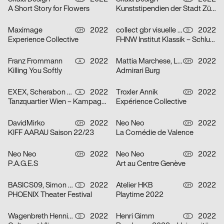
A Short Story for Flowers
Kunststipendien der Stadt Zürich 2022
Maximage
2022
collect gbr visuelle kommunikation
2022
CH
D
Experience Collective
FHNW Institut Klassik – Schlusskonzerte 2022
Franz Frommann
2022
Mattia Marchese, Lukas Lüdi
2022
A
CH
Killing You Softly
Admirari Burg
EXEX, Scherabon Herwig, Ilija Hvala, Anouk Rehorek, Erli Grünzweil, Joshua Alena Mallek
2022
Troxler Annik
2022
A
CH
Tanzquartier Wien – Kampagne Julia Müllner
Expérience Collective
DavidMirko
2022
Neo Neo
2022
CH
CH
KIFF AARAU Saison 22/23
La Comédie de Valence
Neo Neo
2022
Neo Neo
2022
CH
CH
P.A.G.E.S
Art au Centre Genève
BASICS09, Simon Hegenberg
2022
Atelier HKB
2022
D
CH
PHOENIX Theater Festival
Playtime 2022
Wagenbreth Henning
2022
Henri Gimm
2022
D
D