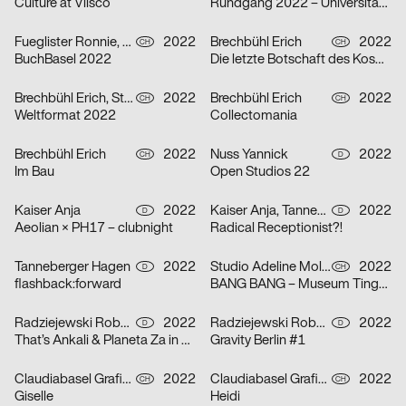
Culture at Vlisco
Rundgang 2022 – Universität der Künste Berlin
Fueglister Ronnie, Yves Graber, Christian Hofer
2022
Brechbühl Erich
2022
CH
CH
BuchBasel 2022
Die letzte Botschaft des Kosmonauten an die Frau, die er einst in der ehemaligen Sowjetunion liebte
Brechbühl Erich, Studio Feixen, Schaub Josh
2022
Brechbühl Erich
2022
CH
CH
Weltformat 2022
Collectomania
Brechbühl Erich
2022
Nuss Yannick
2022
CH
D
Im Bau
Open Studios 22
Kaiser Anja
2022
Kaiser Anja, Tanneberger Hagen
2022
D
D
Aeolian × PH17 – clubnight
Radical Receptionist?!
Tanneberger Hagen
2022
Studio Adeline Mollard
2022
D
CH
flashback:forward
BANG BANG – Museum Tinguely
Radziejewski Robert, Michal Veltruský
2022
Radziejewski Robert, Michal Veltruský
2022
D
D
That’s Ankali & Planeta Za in October ’22
Gravity Berlin #1
Claudiabasel Grafik & Interaktion
2022
Claudiabasel Grafik & Interaktion
2022
CH
CH
Giselle
Heidi