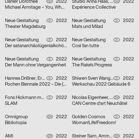
Dähler Dorothee
2022
Studio Anna Haas, Gina Burri
2022
CH
CH
Michael Armitage – You, Who are Still Alive
Expérience Collective
Neue Gestaltung
2022
Neue Gestaltung
2022
D
D
Theater Magdeburg
Mats und Milad
Neue Gestaltung
2022
Neue Gestaltung
2022
D
D
Der satanarchäolügenialkohöllische Wunschpunsch
Così fan tutte
Neue Gestaltung
2022
Neue Gestaltung
2022
D
D
Der Mann ohne Vergangenheit
The Rake’s Progress
Hannes Drißner, Erkan Elias
2022
Shiwen Sven Wang, Breidenich Friedrich
2022
D
D
Pochen Biennale 2022 – Die (neue) Vermessung der Welt
Werkschau 2022 Gebäude 6
Fons Hickmann m23
2022
Nicolas Eigenheer, Noémie Gygax (no-do), Sebastian Verdon
2022
D
CH
SLAM
CAN Centre d’art Neuchâtel
Omnigroup
2022
Golden Cosmos
2022
CH
D
Bibliotopia
Woman!Life!Freedom!
AMI
2022
Steiner Sam, Ammann Sirkka
2022
CH
CH