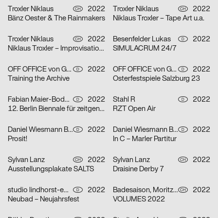
Troxler Niklaus
2022
Troxler Niklaus
2022
CH
CH
Bänz Oester & The Rainmakers
Niklaus Troxler – Tape Art u.a.
Troxler Niklaus
2022
Besenfelder Lukas
2022
CH
D
Niklaus Troxler – Improvisationen
SIMULACRUM 24/7
OFF OFFICE von Gross Lingemann GbR
2022
OFF OFFICE von Gross Lingemann GbR
2022
D
D
Training the Archive
Osterfestspiele Salzburg 23
Fabian Maier-Bode, Martin Wecke
2022
Stahl R
2022
D
D
12. Berlin Biennale für zeitgenössische Kunst
RZT Open Air
Daniel Wiesmann Büro für Gestaltung, Radziejewski Robert
2022
Daniel Wiesmann Büro für Gestaltung
2022
D
D
Prosit!
In C – Marler Partitur
Sylvan Lanz
2022
Sylvan Lanz
2022
CH
CH
Ausstellungsplakate SALTS
Draisine Derby 7
studio lindhorst-emme+hinrichs, Momo Egli
2022
Badesaison, Moritz Furger
2022
D
CH
Neubad – Neujahrsfest
VOLUMES 2022