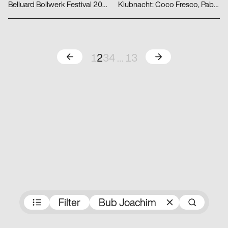
Belluard Bollwerk Festival 2022
Klubnacht: Coco Fresco, Pablo Beltran, orangebleu
Zurück
Weiter
1
2
3
4
…
13
Preisträger:innen
Filter
Bub Joachim
Suc