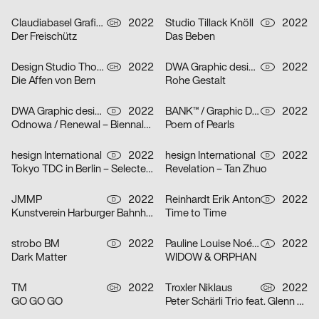
Claudiabasel Grafik & Interaktion, Lucian Kunz
2022
Studio Tillack Knöll
2022
CH
D
Der Freischütz
Das Beben
Design Studio Thom Pfister
2022
DWA Graphic design department
2022
CH
D
Die Affen von Bern
Rohe Gestalt
DWA Graphic design department
2022
BANK™ / Graphic Design Today
2022
D
D
Odnowa / Renewal – Biennale Zielona Góra 2022
Poem of Pearls
hesign International
2022
hesign International
2022
D
D
Tokyo TDC in Berlin – Selected artworks of the Tokyo TDC annual awards 2021 & 2022
Revelation – Tan Zhuo
JMMP
2022
Reinhardt Erik Anton
2022
D
D
Kunstverein Harburger Bahnhof
Time to Time
strobo BM
2022
Pauline Louise Noémi Jocher
2022
D
A
Dark Matter
WIDOW & ORPHAN
TM
2022
Troxler Niklaus
2022
CH
CH
GO GO GO
Peter Schärli Trio feat. Glenn Ferris