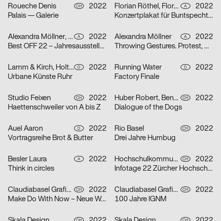
Roueche Denis
2022
Florian Röthel, Florentin Scheicher
2022
CH
A
Palais — Galerie
Konzertplakat für Buntspecht, Arena Wien
Alexandra Möllner, Sophia Krayc
2022
Alexandra Möllner
2022
A
A
Best OFF 22 – Jahresausstellung der Kunstuniversität Linz
Throwing Gestures. Protest, Economy and the Imperceptible
Lamm & Kirch, Holtgreve Heinrich
2022
Running Water
2022
D
D
Urbane Künste Ruhr
Factory Finale
Studio Feixen
2022
Huber Robert, Benedict Will
2022
CH
CH
Haettenschweiler von A bis Z
Dialogue of the Dogs
Auel Aaron
2022
Rio Basel
2022
D
CH
Vortragsreihe Brot & Butter
Drei Jahre Humbug
Besler Laura
2022
Hochschulkommunikation Marketing ZHdK
2022
A
CH
Think in circles
Infotage 22 Zürcher Hochschule der Künste
Claudiabasel Grafik & Interaktion
2022
Claudiabasel Grafik & Interaktion
2022
CH
CH
Make Do With Now – Neue Wege in der Japanischen Architektur
100 Jahre IGNM
Skala Design
2022
Skala Design
2022
CH
CH