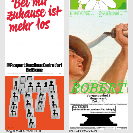
Kunsthaus Biel, Eröffnungskampagne 2023
Queer Underground Movement Night Party
Putschka Pascal
2023
onlab
2023
D
CH
(Re; Short-)Circuit of (Un-)Life
Robert
Bureau Bernklau, Kuhn Johannes
2023
Marstaller Lukas
2023
CH
D
PHRE Festival
Spector Books
Wittmann Kilian, Mayr Jakob
2023
Shortnotice Studio
2023
A
D
A Stuhl is a Tool
Das Denkmal ist …
SUPERO
2023
SUPERO
2023
CH
CH
Amériques noires
Nuit de la Photo #10
Beck Janice
2023
Tristesse
2023
CH
CH
Am I?
Kaserne Basel, Kampagne zum Saisonstart
Studio LA
2023
PANK, Härtlein Martin »Fuzzy«
2023
CH
CH
17e Festival cinémas d’Afrique – Lausanne
Jazz Festival Willisau 2023
Reichert Max
2023
Chiara Toteda, Rösener Lukas
2023
D
D
Yoga Kurs Komma
INTERWOVEN