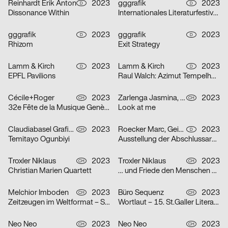
Reinhardt Erik Anton
2023
gggrafik
2023
D
D
Dissonance Within
Internationales Literaturfestival Berlin
gggrafik
2023
gggrafik
2023
D
D
Rhizom
Exit Strategy
Lamm & Kirch
2023
Lamm & Kirch
2023
D
D
EPFL Pavilions
Raul Walch: Azimut Tempelhof – Collective Kite Flying
Cécile+Roger
2023
Zarlenga Jasmina, Borando Alessio
2023
CH
CH
32e Fête de la Musique Genève
Look at me
Claudiabasel Grafik & Interaktion
2023
Roecker Marc, Geiss Linus
2023
CH
D
Temitayo Ogunbiyi
Ausstellung der Abschlussarbeiten Master Architektur & Diplome Design
Troxler Niklaus
2023
Troxler Niklaus
2023
CH
CH
Christian Marien Quartett
… und Friede den Menschen auf Erden
Melchior Imboden
2023
Büro Sequenz
2023
CH
CH
Zeitzeugen im Weltformat – Schweizer Plakatkunst
Wortlaut – 15. St.Galler Literaturfestival
Neo Neo
2023
Neo Neo
2023
CH
CH