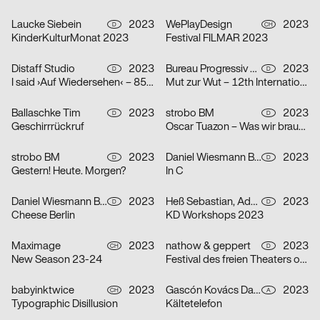
Laucke Siebein
2023
WePlayDesign
2023
D
CH
KinderKulturMonat 2023
Festival FILMAR 2023
Distaff Studio
2023
Bureau Progressiv visuelle Kommunikation
2023
D
D
I said ›Auf Wiedersehen‹ – 85 Jahre Kindertransport nach Großbritannien
Mut zur Wut – 12th International Poster Competition
Ballaschke Tim
2023
strobo BM
2023
D
D
Geschirrrückruf
Oscar Tuazon – Was wir brauchen
strobo BM
2023
Daniel Wiesmann Büro für Gestaltung
2023
D
D
Gestern! Heute. Morgen?
In C
Daniel Wiesmann Büro für Gestaltung
2023
Heß Sebastian, Adolphi Pirmin
2023
D
D
Cheese Berlin
KD Workshops 2023
Maximage
2023
nathow & geppert
2023
CH
D
New Season 23-24
Festival des freien Theaters ohne Haus
babyinktwice
2023
Gascón Kovács Daniel
2023
CH
A
Typographic Disillusion
Kältetelefon