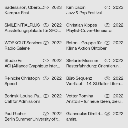
Badesaison, Oberberger Moriz
2023
Kim Dabin
2023
CH
D
Kampus Fest
Jazz & Pop Festival
SMILEINITIALPLUS
2022
Christian Kippes
2022
D
D
Ausstellungsplakate für SPOILER Aktionsraum in Berlin
Playlist-Cover-Generator
WORKOUT Services
2022
Beton – Gruppe für Gestaltung
2022
D
A
Radio Galerie
Klima Aktion Oktober
Studio Es
2022
Stefanie Messner
2022
A
D
AGI (Alliance Graphique Internationale)
Rasterfahndung: Orientierung & Chaos
Reinicke Christoph
2022
Büro Sequenz
2022
D
CH
Speed
Wortlaut – 14. St.Galler Literaturfestival
Borinski Louise, Paula Buškevica
2022
Vetter Romina
2022
D
D
Call for Admissions
Anstoß – für neue Ideen, die unsere Stadt verändern
Paul Pacher
2022
Giannoulas Dimitris, Dhillon Amrit
2022
D
CH
Berlin Summer University of the Arts 2023
amira