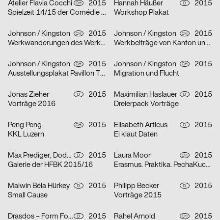
Atelier Flavia Cocchi
2015
Hannah Häußer
2015
CH
D
Spielzeit 14/15 der Comédie de Genève
Workshop Plakat
Johnson / Kingston
2015
Johnson / Kingston
2015
CH
CH
Werkwanderungen des Werkbundes Zentralschweiz
Werkbeiträge von Kanton und Stadt Luzern
Johnson / Kingston
2015
Johnson / Kingston
2015
CH
CH
Ausstellungsplakat Pavillon Tribschenhorn am Kunsthoch Luzern
Migration und Flucht
Jonas Zieher
2015
Maximilian Haslauer
2015
D
D
Vorträge 2016
Dreierpack Vorträge
Peng Peng
2015
Elisabeth Articus
2015
CH
D
KKL Luzern
Ei klaut Daten
Max Prediger, Dodo Voelkel
2015
Laura Moor
2015
D
CH
Galerie der HFBK 2015/16
Erasmus. Praktika. PechaKucha.
Malwin Béla Hürkey
2015
Philipp Becker
2015
D
D
Small Cause
Vorträge 2015
Drasdos – Form Follows Us
2015
Rahel Arnold
2015
D
CH