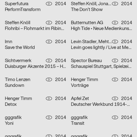
Superfutura
2014
Steffen Knöll, Jonas Zieher, Fabian Krauss, Mark Bohle, Henger Timm
2014
D
D
PerformTransform
The Don’t Show
Steffen Knöll
2014
Butternutten AG
2014
D
D
Flohribi – Flohmarkt im Ribingurumu
High Tide • Neue Medienkunst im Alten Volksbad
lmn
2014
Levin Stadler, Mehtap Avci
2014
D
D
Save the World
Levin goes lightly / Live at Merlin/Stuttgart / Live at Stattbad/Berlin
Sichtvermerk
2014
Spector Bureau
2014
D
D
Duisburger Akzente 2015 – Heimat
Schauspiel Stuttgart, Spielzeit 2014/2015
Timo Lenzen
2014
Henger Timm
2014
D
D
Sundown
Vorträge
Henger Timm
2014
Apfel Zet
2014
D
D
Detox
Deutscher Werkbund 1914-2014 in Venedig
gggrafik
2014
gggrafik
2014
D
D
Yoni
Transit
gggrafik
2014
gggrafik
2014
D
D