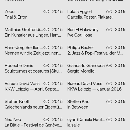
Zebu
2015
Lukas Eggert
2015
D
D
Trial & Error
Cartells, Poster, Plakate!
Matthias Grottendieck
2015
Ben El Halawany
2015
D
D
Ein Künstler aus Lingen. Harry Kramer 1925 – 1997
I’ve Got Hose
Hans-Jörg Seidler, Mark Bohle
2015
Philipp Becker
2015
D
D
Nennen wir die Zeit jetzt, nennen wir den Ort hier.
2. Jazz & Pop-Festival der Musikhochschule Stuttgart
Roueche Denis
2015
Giancarlo Gianocca
2015
CH
CH
Sculptumes et costures [Skulptüme und Kosturen]
Sergio Morello
Bureau David Voss
2015
Bureau David Voss
2015
D
D
KKW Leipzig — April, September & Oktober 2015
KKW Leipzig — Januar 2016
Steffen Knöll
2015
Steffen Knöll
2015
D
D
Griechenlands neuer Eigentümer
In Between
Neo Neo
2015
cyan (Daniela Haufe + Detlef Fiedler)
2015
CH
D
La Bâtie – Festival de Genève 2015
la salle