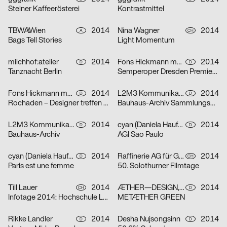
Steiner Kaffeerösterei
Kontrastmittel
TBWA\Wien
2014
Nina Wagner
2014
A
CH
Bags Tell Stories
Light Momentum
milchhof:atelier
2014
Fons Hickmann m23
2014
D
D
Tanznacht Berlin
Semperoper Dresden Premierenplakate Spielzeit 2013/2014
Fons Hickmann m23, Werner Lieberknecht
2014
L2M3 Kommunikationsdesign
2014
D
D
Rochaden – Designer treffen auf die Sammlung
Bauhaus-Archiv Sammlungsplakate
L2M3 Kommunikationsdesign
2014
cyan (Daniela Haufe + Detlef Fiedler)
2014
D
D
Bauhaus-Archiv
AGI Sao Paulo
cyan (Daniela Haufe + Detlef Fiedler)
2014
Raffinerie AG für Gestaltung
2014
D
CH
Paris est une femme
50. Solothurner Filmtage
Till Lauer
2014
ÆTHER—DESIGN, Lukas Breitkreutz, gggrafik
2014
CH
D
Infotage 2014: Hochschule Luzern – Design & Kunst
METÆTHER GREEN
Rikke Landler
2014
Desha Nujsongsinn
2014
D
D