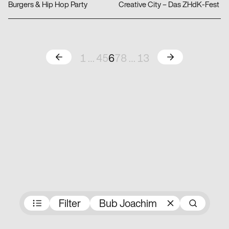
Burgers & Hip Hop Party
Creative City – Das ZHdK-Fest
Zurück
Weiter
1
…
4
5
6
7
8
…
13
Preisträger:innen
Filter
Bub Joachim
Suc