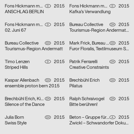
Fons Hickmann m23, studio lindhorst-emme
2015
Fons Hickmann m23
2015
D
D
ANSCHLAG BERLIN
Kafka’s Verwandlung
Fons Hickmann m23
2015
Bureau Collective
2015
D
CH
02. Juni 67
Tourismus-Region Andermatt (Bernhard Russi)
Bureau Collective
2015
Mark Frick, Bureau Collective
2015
CH
CH
Tourismus-Region Andermatt
Furor Floralis, Textilmuseum St.Gallen
Timo Lenzen
2015
Patrik Ferrarelli
2015
D
CH
Striped Hills
Creative Constraints
Kaspar Allenbach
2015
Brechbühl Erich
2015
CH
CH
ensemble proton bern 2015
Pilatus
Brechbühl Erich, Kim Migliore
2015
Ralph Schraivogel
2015
CH
CH
Silence of the Dance
Bitte berühren!
Julia Born
2015
Beton – Gruppe für Gestaltung
2015
CH
A
Swiss Style
Zwickl – Schwandorfer Dokumentarfilmtage 2015