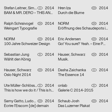
Stefan Leitner, Simon Lemmerer
2014
Hren Iza
2014
A
CH
BAM & MR. DERO – THIS AND THAT
Durch die Blume
Ralph Schraivogel
2014
NORM
2014
CH
CH
Weingart Typografie
Eröffnung des Schaudepots im Toni-Areal
NORM
2014
Eric Andersen
2014
CH
CH
100 Jahre Schweizer Design
Go! You sure? Yeah. – Eine POOL Ausstellung
Sebastian Jung
2014
Hauser, Schwarz
2014
D
CH
Wählt den König
Musik.
Hauser, Schwarz
2014
Dasha Zaichanka
2014
CH
A
Oslo Night 2014
The Essence 14
Ute Müller-Schlösser, Christian Nicolaus
2014
onlab
2014
D
D
This is how we do it / This is how we party
Galerie C 2014-2015
Samy Gatto, Ludovic Balland
2014
Schaub Josh
2014
CH
CH
Écrire l’Eracom [de] demain
Das Luzerner Plakat