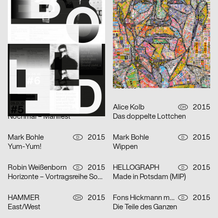
Chris Gautschi
2015
Atelier Bundi
2015
CH
CH
Retrospektive Alex Billeter
King Arthur
Troxler Niklaus
2015
Mauchle Isabelle
2015
CH
CH
Jürg Wickihalder – Barry Guy – Lucas Niggli
Howlong Wolf
Velvet Creative Office
2015
Daniel Wiesmann
2015
CH
D
Werkschau – Hochschule Luzern – Design & Kunst
Yvonne
Elias Hanzer
2015
Alice Kolb
2015
D
CH
Nochmal – Manifest
Das doppelte Lottchen
Mark Bohle
2015
Mark Bohle
2015
D
D
Yum-Yum!
Wippen
Robin Weißenborn
2015
HELLOGRAPH
2015
D
D
Horizonte – Vortragsreihe Sommersemester 2015
Made in Potsdam (MIP)
HAMMER
2015
Fons Hickmann m23, Denise J. Reytan
2015
CH
D
East/West
Die Teile des Ganzen