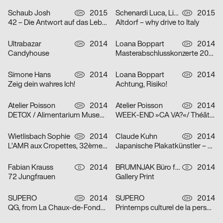
Schaub Josh
2015
Schenardi Luca, Lina Müller
2015
CH
CH
42 – Die Antwort auf das Leben, das Universum und alles
Altdorf – why drive to Italy
Ultrabazar
2014
Loana Boppart
2014
CH
CH
Candyhouse
Masterabschlusskonzerte 2014
Simone Hans
2014
Loana Boppart
2014
CH
CH
Zeig dein wahres Ich!
Achtung, Risiko!
Atelier Poisson
2014
Atelier Poisson
2014
CH
CH
DETOX / Alimentarium Museum
WEEK-END »CA VA?«/ Théâtre LES SUBSISTANCES
Wietlisbach Sophie
2014
Claude Kuhn
2014
CH
CH
L’AMR aux Cropettes, 32ème édition
Japanische Plakatkünstler – Kirschblüten und Askese
Fabian Krauss
2014
BRUMNJAK Büro für Gestaltung, Rikke Landler
2014
D
D
72 Jungfrauen
Gallery Print
SUPERO
2014
SUPERO
2014
CH
CH
QG, from La Chaux-de-Fonds with love
Printemps culturel de la perse à l’Iran contemporain