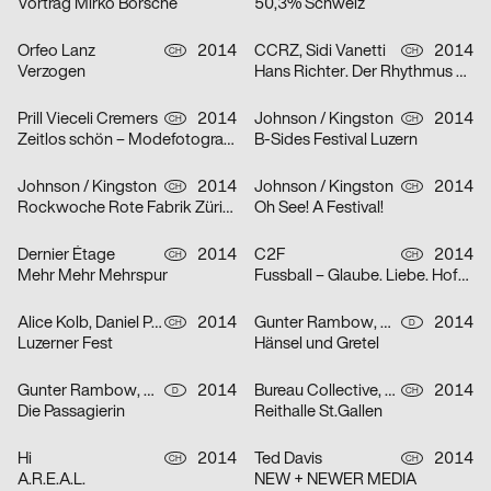
Vortrag Mirko Borsche
50,3% Schweiz
Orfeo Lanz
2014
CCRZ, Sidi Vanetti
2014
CH
CH
Verzogen
Hans Richter. Der Rhythmus der Avantgarde
Prill Vieceli Cremers
2014
Johnson / Kingston
2014
CH
CH
Zeitlos schön – Modefotografie von Man Ray bis Mario Testino
B-Sides Festival Luzern
Johnson / Kingston
2014
Johnson / Kingston
2014
CH
CH
Rockwoche Rote Fabrik Zürich
Oh See! A Festival!
Dernier Étage
2014
C2F
2014
CH
CH
Mehr Mehr Mehrspur
Fussball – Glaube. Liebe. Hoffnung.
Alice Kolb, Daniel Peter
2014
Gunter Rambow, Angelika Eschbach-Rambow
2014
CH
D
Luzerner Fest
Hänsel und Gretel
Gunter Rambow, Angelika Eschbach-Rambow
2014
Bureau Collective, Kasper-Florio, Nadine Schwery, Dominic Rechsteiner
2014
D
CH
Die Passagierin
Reithalle St.Gallen
Hi
2014
Ted Davis
2014
CH
CH
A.R.E.A.L.
NEW + NEWER MEDIA