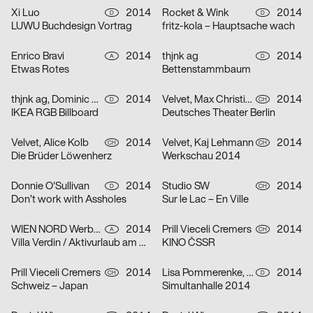
Xi Luo
2014
Rocket & Wink
2014
D
D
LUWU Buchdesign Vortrag
fritz-kola – Hauptsache wach
Enrico Bravi
2014
thjnk ag
2014
A
D
Etwas Rotes
Bettenstammbaum
thjnk ag, Dominic Repenning
2014
Velvet, Max Christian Graeff
2014
D
CH
IKEA RGB Billboard
Deutsches Theater Berlin
Velvet, Alice Kolb
2014
Velvet, Kaj Lehmann
2014
CH
CH
Die Brüder Löwenherz
Werkschau 2014
Donnie O'Sullivan
2014
Studio SW
2014
D
CH
Don’t work with Assholes
Sur le Lac – En Ville
WIEN NORD Werbeagentur
2014
Prill Vieceli Cremers
2014
A
CH
Villa Verdin / Aktivurlaub am Millstätter See
KINO ČSSR
Prill Vieceli Cremers
2014
Lisa Pommerenke, Simon Roth
2014
CH
D
Schweiz – Japan
Simultanhalle 2014