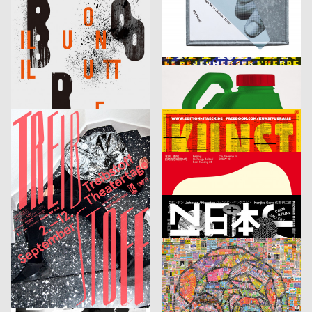
Il Buono, Il Brutto, La Realtà [Das Gute, das Schlechte, das Hässliche]
Die Mauer – Der vertikale Horizont
Wagenbreth Henning
2015
Wagenbreth Henning
2015
D
D
Radfahrer
Frühstück im Freien
mm design
2015
Wurster Benjamin
2015
D
D
Lampedusa
Dünger für Gestalter
Nevin Goetschmann, Philipp Möckli
2015
Klaus Staeck, Götz Gramlich
2015
CH
D
Treibstoff Theatertage 2015
Kunst für alle
Frieder Grindler
2015
Studio Feixen
2015
D
CH
Hamlet
Lucerne Poster Exhibition
Brechbühl Erich
2015
Stephanie Cuérel, Schaub Josh
2015
CH
CH
Frische Tourismusplakate
Schweiz – Japan
Paula Troxler
2015
hesign
2015
CH
D
Jazz Festival Willisau 2015
Design x Taipei
Präsens Büro
2015
Präsens Büro
2015
CH
CH
BOLD
L’affiche Lucernoise [Luzerner Plakate]