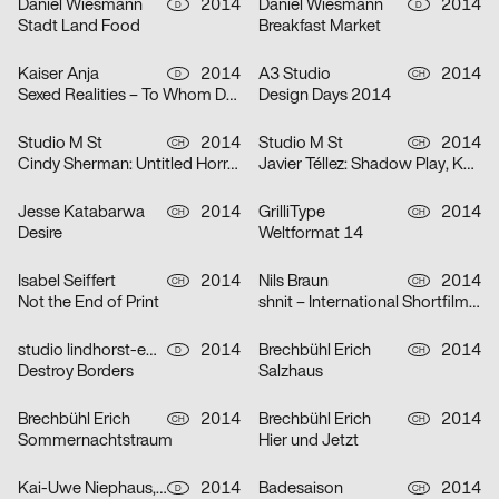
Daniel Wiesmann
2014
Daniel Wiesmann
2014
D
D
Stadt Land Food
Breakfast Market
Kaiser Anja
2014
A3 Studio
2014
D
CH
Sexed Realities – To Whom Do I Owe My Body?
Design Days 2014
Studio M St
2014
Studio M St
2014
CH
CH
Cindy Sherman: Untitled Horrors, Kunsthaus Zürich
Javier Téllez: Shadow Play, Kunsthaus Zürich
Jesse Katabarwa
2014
GrilliType
2014
CH
CH
Desire
Weltformat 14
Isabel Seiffert
2014
Nils Braun
2014
CH
CH
Not the End of Print
shnit – International Shortfilmfestival 2014
studio lindhorst-emme
2014
Brechbühl Erich
2014
D
CH
Destroy Borders
Salzhaus
Brechbühl Erich
2014
Brechbühl Erich
2014
CH
CH
Sommernachtstraum
Hier und Jetzt
Kai-Uwe Niephaus, The Adventures Of
2014
Badesaison
2014
D
CH