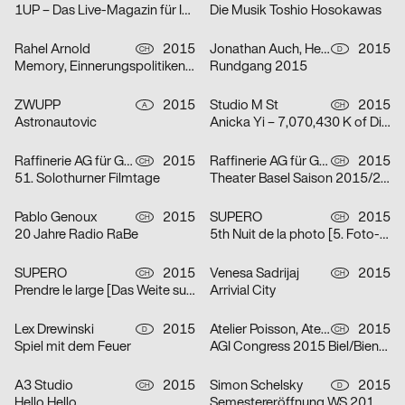
1UP – Das Live-Magazin für Ideen
Die Musik Toshio Hosokawas
Rahel Arnold
2015
Jonathan Auch, Henger Timm, Steffen Knöll, Kormann Raffael, Fabian Krauss
2015
CH
D
Memory, Einnerungspolitiken in den Künsten
Rundgang 2015
ZWUPP
2015
Studio M St
2015
A
CH
Astronautovic
Anicka Yi – 7,070,430 K of Digital Spit
Raffinerie AG für Gestaltung
2015
Raffinerie AG für Gestaltung, Jason Evans
2015
CH
CH
51. Solothurner Filmtage
Theater Basel Saison 2015/2016
Pablo Genoux
2015
SUPERO
2015
CH
CH
20 Jahre Radio RaBe
5th Nuit de la photo [5. Foto-Nacht]
SUPERO
2015
Venesa Sadrijaj
2015
CH
CH
Prendre le large [Das Weite suchen]
Arrivial City
Lex Drewinski
2015
Atelier Poisson, Atelier Flavia Cocchi
2015
D
CH
Spiel mit dem Feuer
AGI Congress 2015 Biel/Bienne
A3 Studio
2015
Simon Schelsky
2015
CH
D
Hello Hello
Semestereröffnung WS 2015/16