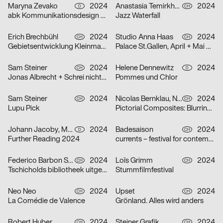
Maryna Zevako
2024
Anastasia Temirkhan
2024
D
CH
abk Kommunikationsdesign Workshops
Jazz Waterfall
Erich Brechbühl
2024
Studio Anna Haas
2024
CH
CH
Gebietsentwicklung Kleinmatt-/Bireggstrasse
Palace St.Gallen, April + Mai 2024
Sam Steiner
2024
Helene Dennewitz
2024
CH
D
Jonas Albrecht + Schrei nicht so Orkestra
Pommes und Chlor
Sam Steiner
2024
Nicolas Bernklau, Nina Flaitz
2024
CH
CH
Lupu Pick
Pictorial Composites: Blurring Boundaries – Ambiguous Realities
Johann Jacoby, Mark van Leeuwen
2024
Badesaison
2024
D
CH
Further Reading 2024
currents – festival for contemporary music
Federico Barbon Studio
2024
Loïs Grimm
2024
CH
CH
Tschicholds bibliotheek uitgepakt
Stummfilmfestival
Neo Neo
2024
Upset
2024
CH
CH
La Comédie de Valence
Grönland. Alles wird anders
Robert Huber
2024
Steiner Grafik
2024
CH
CH