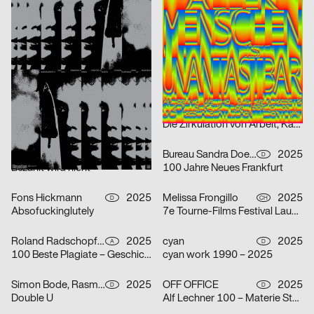
FLAG Aubry/Broquard
2025
PARAT.cc
2025
CH
D
CONFOEDERATIO
Fünf Freunde
Neue Gestaltung
2025
H A N D
2025
D
D
Die unendliche Geschichte
Der Sommer in Stuttgart 2025
Neue Gestaltung
2025
Studio Yannick Nuss
2025
D
D
Der kleine Vampir
Die Zirkulation von Arbeit, Kapital und Leben als Lieferkette – Alice Creischer & Andreas Siekmann
Neue Gestaltung
2025
Bureau Sandra Doeller
2025
D
D
Bezahlt wird nicht
100 Jahre Neues Frankfurt
Fons Hickmann
2025
Melissa Frongillo
2025
D
CH
Absofuckinglutely
7e Tourne-Films Festival Lausanne
Roland Radschopf, Florian Kowatz
2025
cyan
2025
A
D
100 Beste Plagiate – Geschichte kopiert sich
cyan work 1990 – 2025
Simon Bode, Rasmus von Götz
2025
OFF OFFICE
2025
D
D
Double U
Alf Lechner 100 – Materie Stahl