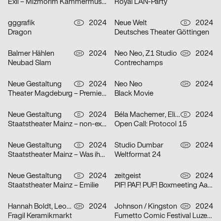
Exil – Mizmorim Kammermusik Festival Basel
Royal LAN-Party
gggrafik
2024
Neue Welt
2024
D
D
Dragon
Deutsches Theater Göttingen
Balmer Hählen
2024
Neo Neo, Z1 Studio
2024
CH
CH
Neubad Slam
Contrechamps
Neue Gestaltung
2024
Neo Neo
2024
D
CH
Theater Magdeburg – Premierenplakate
Black Movie
Neue Gestaltung
2024
Béla Machemer, Eli Zaza Moysiopoulou, Nora Veismann, Konstantin Wagner, Gerrit Ludwig
2024
D
D
Staatstheater Mainz – non-existent
Open Call: Protocol 15
Neue Gestaltung
2024
Studio Dumbar
2024
D
CH
Staatstheater Mainz – Was ihr wollt
Weltformat 24
Neue Gestaltung
2024
zeitgeist
2024
D
CH
Staatstheater Mainz – Emilie
PIF! PAF! PUF! Boxmeeting Aarau
Hannah Boldt, Leonie Felber
2024
Johnson / Kingston
2024
CH
CH
Fragil Keramikmarkt
Fumetto Comic Festival Luzern