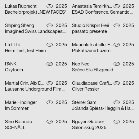
Lukas Ruprecht
2025
Anastasia Temirkhan
2025
D
CH
Bachelorprojekt „NEW FACES“
ESAD Conference. Semantic Shapes
Shiping Sheng
2025
Studio Krispin Heé
2025
CH
CH
Imagined Swiss Landscapes: Perspectives and Edges in Image Collage
passato presente
Ltd. Ltd.
2025
Mauchle Isabelle, Felix Pfäffli, Brechbühl Erich
2025
A
CH
Heim Test, test Heim
Plakatszene Luzern
PANK
2025
Neo Neo
2025
CH
CH
Oxytocin
Scène Ella Fitzgerald
Martial Grin, Alix Debraine
2025
Claudiabasel Grafik + Interaktion
2025
CH
CH
Lausanne Underground Film & Music Festival 2025
Oliver Ressler
Marie Hindinger
2025
Steiner Sam
2025
A
CH
Im Sommer
Jolanda Spiess-Hegglin & Hansi Voigt lesen aus „Meistgeklickt“
Sino Borando
2025
Nguyen Gobber
2025
CH
A
SCHNÄLL
Salon skug 2025