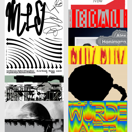
ECAL Open Day 2025
BEYOND
Kerschbaum Philip, Fawad Qadire
2025
Benoît Brun
2025
CH
CH
Fachreferat von Digitec Galaxus „Fast alles für fast jede*n“
ECAL Diplomas 2025
Atelier BLVDR
2025
Modo GmbH
2025
CH
CH
44e AMR Jazz Festival
Alex Hanimann in der Produktionshalle von Tobias Lenggenhager
Bonbon
2025
Jeremy Traun
2025
CH
A
Fotoatelier Wolgensinger – Mit vier Augen
Buy Buy Culture
lugma
2025
DWA Graphic design department
2025
CH
D
DEGROWTH
Amol K Patil: Many Kilometres – Several Words
Claudiabasel Grafik + Interaktion
2025
Balmer Hählen
2025
CH
CH
Danke Andreas
Anna Fasshauer: Done!
Claudiabasel Grafik + Interaktion
2025
Alexandra Trinkl
2025
CH
D
Der Liebhaber – Theater Basel
Die Würde aller Menschen ist unantastbar.
Michel Domeisen, Emily Horrolt, Hannah Klarer
2025
Lewin Harnisch
2025
CH
D
Dario Argento, Filmpodium Zürich
Eat The Filthy Rich