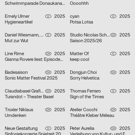
Schwimmparade Donaukanal 2025
Oooohhh
Emely Ulmer
2025
cyan
2025
D
D
Hygieneartikel
Potsa Lotsa
Daniel Wiesmann, Radziejewski Robert
2025
Studio Nicolas Schaltegger/DNA.work
2025
D
CH
Mut zur Wut
Saison 2025/26
Line Rime
2025
Matter Of
2025
CH
D
Gianna Rovere liest: Episoden von Alltagselefanten
keep cool
Badesaison
2025
Dongjun Choi
2025
CH
CH
Sonic Matter Festival 2025
Sorry Helvetica
Claudiabasel Grafik + Interaktion
2025
Thomas Ferraro
2025
CH
D
Turandot – Theater Basel
Sign of the Times
Troxler Niklaus
2025
Atelier Cocchi
2025
CH
CH
Umdenken
Théâtre Kleber Méleau
Neue Gestaltung
2025
Peter Aurelia
2025
D
CH
Sinfoniekonzerte Spielzeit 2025/26
Verleihung von Kultur- und Förderpreis und Goldener Ehrenmedaille 2025 des Kantons Zürich