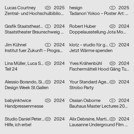
Lucas Courtney
2025
hesign
2025
CH
D
Zentral- und Hochschulbibliothek Luzern
Tadanori Yokoo – Poster Art: Original Posters from 1965 – 2025
Grafik Staatstheater Braunschweig, Running Water Creative Group, Studio Max Kuwertz
2024
Robert Huber
2024
D
CH
Staatstheater Braunschweig „Die Hölle ist leer, alle Teufel sind hier“
Doppelausstellung Jota Mombaça & Steffani Jemison
Jim Kühnel
2024
klotz – studio für gestaltung
2024
D
D
Institut fuer Zukunft – Programmplakate
Jetzt Wärme spenden
Lina Müller, Luca Schenardi, Wietlisbach Sophie
2024
Yves Krähenbühl
2024
CH
CH
Tell 24
Fischermätteli Hood Gäng Turbo-Tour
Alessio Borando, Sino Borando
2024
Your Standard Agency
2024
CH
CH
Design Week St.Gallen
Strobo Party
babyinktwice
2024
Ossian Osborne
2024
CH
D
Handpressenmesse
Bauhaus Master Lectures 2024
Studio Daniel Peter, Alice Kolb
2024
Alix Debraine, Martial Grin
2024
CH
CH
Hilfe, ich erbe!
Lausanne Underground Film & Music Festival (LUFF) 2024