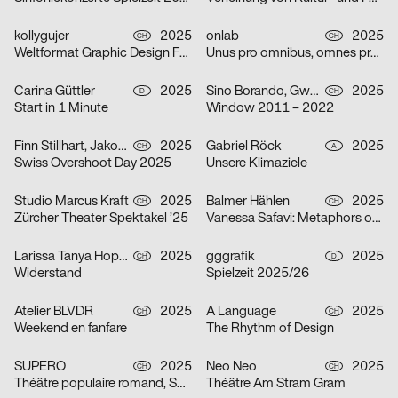
kollygujer
2025
onlab
2025
CH
CH
Weltformat Graphic Design Festival 2025
Unus pro omnibus, omnes pro uno
Carina Güttler
2025
Sino Borando, Gwendoline Niederer, Serafina Räber
2025
D
CH
Start in 1 Minute
Window 2011 – 2022
Finn Stillhart, Jakob Galler, Lorena Gamper
2025
Gabriel Röck
2025
CH
A
Swiss Overshoot Day 2025
Unsere Klimaziele
Studio Marcus Kraft
2025
Balmer Hählen
2025
CH
CH
Zürcher Theater Spektakel ’25
Vanessa Safavi: Metaphors of Gravity
Larissa Tanya Hoppeler
2025
gggrafik
2025
CH
D
Widerstand
Spielzeit 2025/26
Atelier BLVDR
2025
A Language
2025
CH
CH
Weekend en fanfare
The Rhythm of Design
SUPERO
2025
Neo Neo
2025
CH
CH
Théâtre populaire romand, Saison 2025/26
Théâtre Am Stram Gram