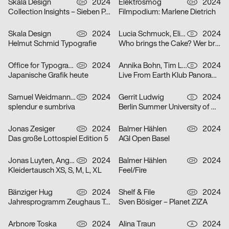
Skala Design
2024
Elektrosmog
2024
CH
CH
Collection Insights – Sieben Perspektiven
Filmpodium: Marlene Dietrich
Skala Design
2024
Lucia Schmuck, Elisabeth Thoma
2024
CH
D
Helmut Schmid Typografie
Who brings the Cake? Wer bringt den Kuchen?
Office for Typography
2024
Annika Bohn, Tim Lindacher, Johannes Schreiner, Nina Sticher
2024
CH
D
Japanische Grafik heute
Live From Earth Klub Panorama Bar
Samuel Weidmann, Coralie Wipf
2024
Gerrit Ludwig
2024
CH
D
splendur e sumbriva
Berlin Summer University of Arts 2025
Jonas Zesiger
2024
Balmer Hählen
2024
CH
CH
Das große Lottospiel Edition 5
AGI Open Basel
Jonas Luyten, Angel Zahner
2024
Balmer Hählen
2024
CH
CH
Kleidertausch XS, S, M, L, XL
Feel/Fire
Bänziger Hug
2024
Shelf & File
2024
CH
CH
Jahresprogramm Zeughaus Teufen 2024
Sven Bösiger – Planet ZIZA
Arbnore Toska
2024
Alina Traun
2024
CH
A