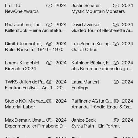
Ltd. Ltd.
2024
Justin Scharer
2024
A
D
NewOne Awards
Mystic Mountain Monsters
Paul Jochum, Thomas Sieberer
2024
David Zwicker
2024
A
CH
Kellerstöckl – eine Architekturtypologie im Südburgenland
Guided Tour of Blécherette Airport
Dimitri Jeannottat, Marjeta Morinc
2024
Luis Schulte Kellinghaus, Julius Geyer, Max Reichert
2024
CH
D
Bieler Baukultur 1910 – 1970
Out of Office
Lorenz Klingebiel
2024
Kathleen Bäcker, Emma Dreiucker, Julius Geyer, Max Reichert
2024
D
D
Kiezsalon 2024
abk Kommunikationsdesign Workshops
TWKS, Julien de Preux, Mathilde Veuthey
2024
Laura Markert
2024
CH
D
Electron Festival – Act 1 – 2024
Feelings
Studio NOI, Michael Lio
2024
Raffinerie AG für Gestaltung
2024
CH
CH
Material-Labor
Amanda Tröndle-Engel & Oskar Tröndle
Max Diemair, Uma Grotrian-Steinweg
2024
Janice Beck
2024
D
CH
Experimenteller Filmabend Dunst
Sylvia Plath – Ein Portrait