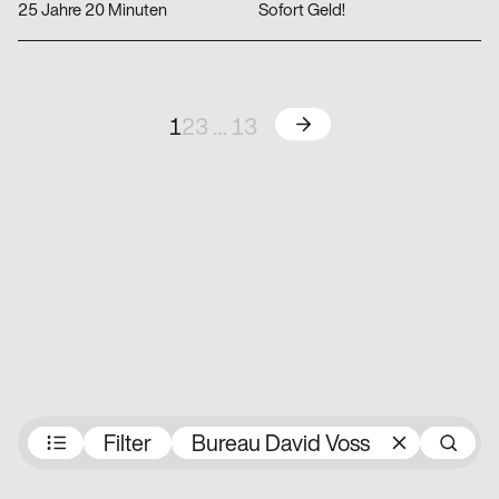
25 Jahre 20 Minuten
Sofort Geld!
Weiter
1
2
3
…
13
Preisträger:innen
Filter
Bureau David Voss
S