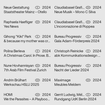
Neue Gestaltung
2024
Claudiabasel Grafik + Interaktion
2024
D
CH
Staatstheater Mainz – Otello
Neue Musik – Mono C Silva
Raphaela Haefliger
2024
Claudiabasel Grafik + Interaktion
2024
CH
CH
Yes News
L’incoronazione di Poppea
Gihong "Kiki" Park
2024
Bureau Progressiv
2024
D
D
& because my mother was crazy
Gala Adam-Förderpreis 2024
Polina Berleva
2024
Christoph Reinicke
2024
D
D
A Christmas Carol. In Prose. Being a Ghost Story of Christmas.
abk Kommunikationsdesign Workshops
Nune Hovhannisyan
2024
Bureau Progressiv
2024
CH
D
7th Arab Film Festival Zurich
Nacht der Lieder 2024
Andrin Brülhart
2024
Maximage
2024
CH
CH
Werkschau HSLU 2025
Meubles Meldem
HOMI
2024
Gerrit Ludwig, Mélan Rouillon
2024
CH
D
We the Parasites – A Playbook to Complicity
Rundgang UdK Berlin 2024