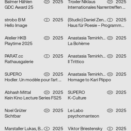
Balmer Hählen
2025
Troxler Niklaus
2025
CH
CH
GDC Award 25
Internationales Narrentreffen Willisau
strobo B M
2025
(Studio) Daniel Zenker
2025
D
D
Hello Image
Haus für Poesie – Programmkampagne September/Oktober 2025
Atelier HKB
2025
Anastasia Temirkhan
2025
CH
CH
Playtime 2025
La Bohème
PARAT.cc
2025
Anastasia Temirkhan
2025
D
CH
Rathausgalerie
Il Trittico
SUPERO
2025
Anastasia Temirkhan
2025
CH
CH
Hodler. Un modèle pour l’art suisse
Homage to Kari Piippo
Abhash Mittal
2025
SUPERO
2025
CH
CH
Kein Kino Lecture Series FS25
K-Culture
Noel Grüter
2025
Le Labo
2025
CH
CH
Sichtbar
psychomanteon
Marstaller Lukas, Béla Meiers
2025
Viktor Briestensky
2025
A
D