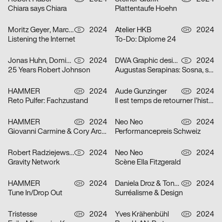
Chiara says Chiara
Plattentaufe Hoehn
Moritz Geyer, Marc Roecker
2024
Atelier HKB
2024
D
CH
Listening the Internet
To-Do: Diplome 24
Jonas Huhn, Dominik Keller, Michael Satter
2024
DWA Graphic design department
2024
D
D
25 Years Robert Johnson
Augustas Serapinas: Sosna, swierk i osika
HAMMER
2024
Aude Gunzinger
2024
CH
CH
Reto Pulfer: Fachzustand
Il est temps de retourner l’histoire
HAMMER
2024
Neo Neo
2024
CH
CH
Giovanni Carmine & Cory Arcangel: ALL I EAT IN A DAY
Performancepreis Schweiz
Robert Radziejewski, Michal Veltruský
2024
Neo Neo
2024
D
CH
Gravity Network
Scène Ella Fitzgerald
HAMMER
2024
Daniela Droz & Tonatiuh Ambrosetti, Neo Neo
2024
CH
CH
Tune In/Drop Out
Surréalisme & Design
Tristesse
2024
Yves Krähenbühl
2024
CH
CH