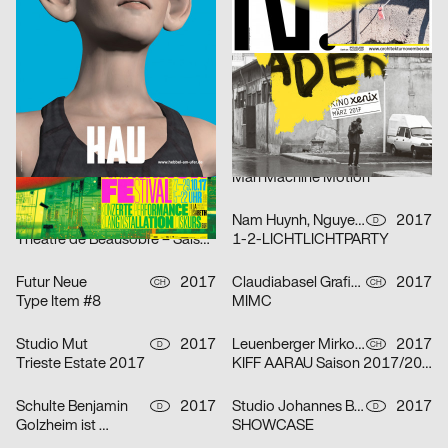
Kim Kijong
2017
Gilbert Schneider, Tobias Wenig, Karolina Pietrzyk
2017
D
D
Ja Nein
The Return of the Atomic Killer Toothpaste
Jost Nici, Dienstleistungsplattform Institut Visuelle Kommunikation
2017
Paparelli Nolan, HERBURG WEILAND
2017
CH
D
Next Generation Diplomausstellung
PUCH Open Air 2017
Schenardi Luca
2017
Studio Yuan
2017
CH
D
Die Hochzeit
Man Machine Motion
Avalanche
2017
Nam Huynh, Nguyen Duke
2017
CH
D
Théâtre de Beausobre – Saison 2017/2018
1-2-LICHTLICHTPARTY
Futur Neue
2017
Claudiabasel Grafik & Interaktion, Kim Kichang, Kang Eunmi
2017
CH
CH
Type Item #8
MIMC
Studio Mut
2017
Leuenberger Mirko, Lüthi David
2017
D
CH
Trieste Estate 2017
KIFF AARAU Saison 2017/2018
Schulte Benjamin
2017
Studio Johannes Bissinger
2017
D
D
Golzheim ist …
SHOWCASE