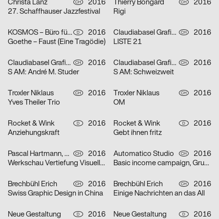
Christa Lanz
2016
Thierry Bongard
2016
CH
CH
27. Schaffhauser Jazzfestival
Rigi
KOSMOS – Büro für visuelle Kommunikation
2016
Claudiabasel Grafik & Interaktion
2016
D
CH
Goethe – Faust (Eine Tragödie)
LISTE 21
Claudiabasel Grafik & Interaktion
2016
Claudiabasel Grafik & Interaktion
2016
CH
CH
S AM: André M. Studer
S AM: Schweizweit
Troxler Niklaus
2016
Troxler Niklaus
2016
CH
CH
Yves Theiler Trio
OM
Rocket & Wink
2016
Rocket & Wink
2016
D
D
Anziehungskraft
Gebt ihnen fritz
Pascal Hartmann, Arjun Gilgen
2016
Automatico Studio
2016
CH
CH
Werkschau Vertiefung Visuelle Kommunikation ZHdK 2016
Basic income campaign, Grundeinkommen Schweiz
Brechbühl Erich
2016
Brechbühl Erich
2016
CH
CH
Swiss Graphic Design in China
Einige Nachrichten an das All
Neue Gestaltung
2016
Neue Gestaltung
2016
D
D