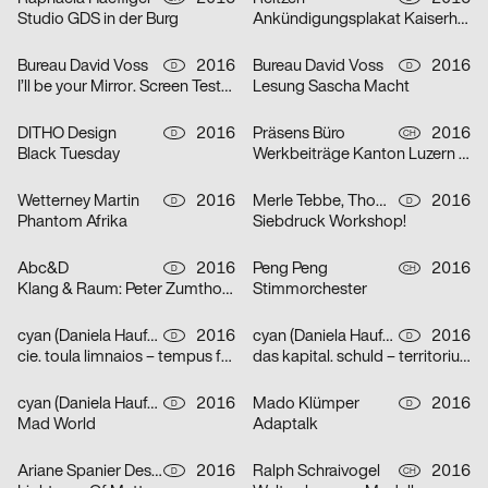
Studio GDS in der Burg
Ankündigungsplakat Kaiserhalle
Bureau David Voss
2016
Bureau David Voss
2016
D
D
I’ll be your Mirror. Screen Tests von Andy Warhol
Lesung Sascha Macht
DITHO Design
2016
Präsens Büro
2016
D
CH
Black Tuesday
Werkbeiträge Kanton Luzern 2016
Wetterney Martin
2016
Merle Tebbe, Thomas Kühnen
2016
D
D
Phantom Afrika
Siebdruck Workshop!
Abc&D
2016
Peng Peng
2016
D
CH
Klang & Raum: Peter Zumthor, Karlheinz Müller, Isabel Mundry
Stimmorchester
cyan (Daniela Haufe + Detlef Fiedler)
2016
cyan (Daniela Haufe + Detlef Fiedler)
2016
D
D
cie. toula limnaios – tempus fugit
das kapital. schuld – territorium – utopie
cyan (Daniela Haufe + Detlef Fiedler)
2016
Mado Klümper
2016
D
D
Mad World
Adaptalk
Ariane Spanier Design
2016
Ralph Schraivogel
2016
D
CH