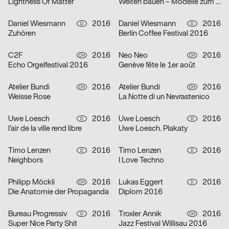
Lightness Of Matter
Welten bauen – Modelle zum Entwerfen, Sammeln, Nachdenken
Daniel Wiesmann
2016
Daniel Wiesmann
2016
D
D
Zuhören
Berlin Coffee Festival 2016
C2F
2016
Neo Neo
2016
CH
CH
Echo Orgelfestival 2016
Genève fête le 1er août
Atelier Bundi
2016
Atelier Bundi
2016
CH
CH
Weisse Rose
La Notte di un Nevrastenico
Uwe Loesch
2016
Uwe Loesch
2016
D
D
l’air de la ville rend libre
Uwe Loesch. Plakaty
Timo Lenzen
2016
Timo Lenzen
2016
D
D
Neighbors
I Love Techno
Philipp Möckli
2016
Lukas Eggert
2016
CH
D
Die Anatomie der Propaganda
Diplom 2016
Bureau Progressiv
2016
Troxler Annik
2016
D
CH
Super Nice Party Shit
Jazz Festival Willisau 2016