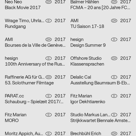
Neo Neo
2017
Balmer Hählen
2017
CH
CH
Black Movie 2017
FCMA – 20 ans [20 Jahre FCMA]
Wrage Timo, Uhrlau Theresia, Schröer Pia, Siemoneit Lukas, Flitta Julia, Kiefaber Isabel
2017
AMI
2017
D
CH
Rundgang
TU Saison 17-18
AMI
2017
hesign
2017
CH
D
Bourses de la Ville de Genève 2017 [Stipendien der Stadt Genf 2017]
Design Summer 9
hesign
2017
Offshore Studio
2017
D
CH
100th Anniversary of the Russian Revolution
Klassensprachen
Raffinerie AG für Gestaltung
2017
Delalic Cal
2017
CH
D
53. Solothurner Filmtage
Ausstellung Baumraum B-Ebene
PARAT.cc
2017
Fitz Marian
2017
D
D
Schauburg – Spielzeit 2017/2018
Igor Dekhtiarenko
Fitz Marian
2017
Studio Markus Lange
2017
D
D
MORO
Strijkkwartet Biennale Amsterdam 2018
Moritz Appich, Audretsch Massimiliano, Bruno Jacoby
2017
Brechbühl Erich
2017
D
CH