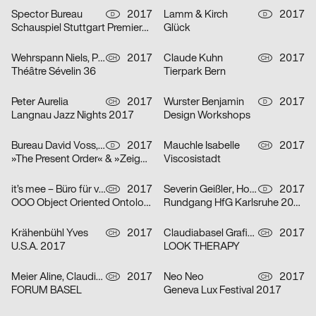
Spector Bureau
2017
Lamm & Kirch
2017
D
D
Schauspiel Stuttgart Premieren Spielzeit 2017/2018
Glück
Wehrspann Niels, Pugin Celine
2017
Claude Kuhn
2017
CH
CH
Théâtre Sévelin 36
Tierpark Bern
Peter Aurelia
2017
Wurster Benjamin
2017
CH
D
Langnau Jazz Nights 2017
Design Workshops
Bureau David Voss, Bielau Janette
2017
Mauchle Isabelle
2017
D
CH
»The Present Order« & »Zeigen«
Viscosistadt
it’s mee – Büro für visuelle Kommunikation
2017
Severin Geißler, Hofmann Jana
2017
CH
D
OOO Object Oriented Ontology – Regionale 18
Rundgang HfG Karlsruhe 2017
Krähenbühl Yves
2017
Claudiabasel Grafik & Interaktion
2017
CH
CH
U.S.A. 2017
LOOK THERAPY
Meier Aline, Claudiabasel Grafik & Interaktion
2017
Neo Neo
2017
CH
CH
FORUM BASEL
Geneva Lux Festival 2017