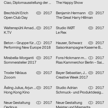
Ciao, Diplomausstellung der HfG Karlsruhe
The Happy Show
Brechbühl Erich
2017
Benjamin Hermann
2017
CH
CH
Open Club Day
The Great Harry Hillman
Waltenspühl Amadeus
2017
Studio WØT
2017
CH
CH
K.TV
Le Rex
Beton – Gruppe für Gestaltung
2017
Hauser, Schwarz
2017
A
CH
Performing New Europe 2018
Saisonkampagne Kaserne Basel
Mirabella-Morganti
2017
Fons Hickmann m23
2017
CH
D
Sommeratelier 2017
Rias Kammerchor Berlin – Saison 2017/2018
Troxler Niklaus
2017
Bayer Sebastian, Jara Vizcardo Nicole, Despotovic Filip, Meier Aline, Arjun Gilgen
2017
CH
CH
Zooom
Creative Week 2017
Åsling Julius, Arjun Gilgen
2017
Studio Adrian
2017
CH
D
Hong Kong Kino
Schmuck- und Produktdesignausstellung im Stadtmuseum Düsseldorf
Neue Gestaltung
2017
Neue Gestaltung
2017
D
D
Oedipus
Meister und Margarita