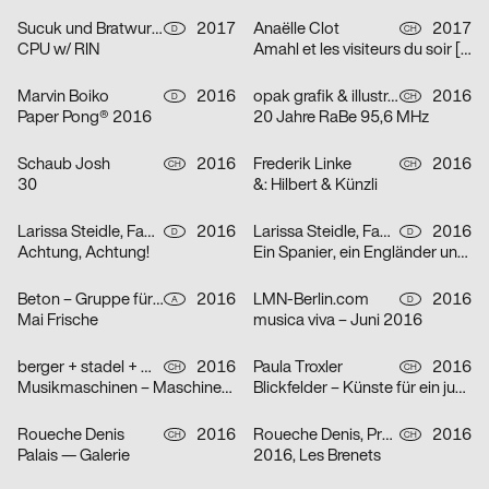
Sucuk und Bratwurst
2017
Anaëlle Clot
2017
D
CH
CPU w/ RIN
Amahl et les visiteurs du soir [Amahl und die nächtlichen Besucher]
Marvin Boiko
2016
opak grafik & illustration
2016
D
CH
Paper Pong® 2016
20 Jahre RaBe 95,6 MHz
Schaub Josh
2016
Frederik Linke
2016
CH
CH
30
&: Hilbert & Künzli
Larissa Steidle, Fabian Krauss
2016
Larissa Steidle, Fabian Krauss
2016
D
D
Achtung, Achtung!
Ein Spanier, ein Engländer und ein Österreicher…
Beton – Gruppe für Gestaltung
2016
LMN-Berlin.com
2016
A
D
Mai Frische
musica viva – Juni 2016
berger + stadel + walsh
2016
Paula Troxler
2016
CH
CH
Musikmaschinen – Maschinenmusik
Blickfelder – Künste für ein junges Publikum
Roueche Denis
2016
Roueche Denis, Prune Simon-Vermot
2016
CH
CH
Palais — Galerie
2016, Les Brenets