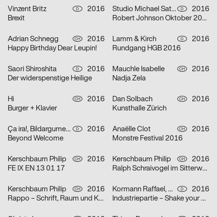
Vinzent Britz
2016
Studio Michael Satter, Tom Król
2016
D
D
Brexit
Robert Johnson Oktober 2016
Adrian Schnegg
2016
Lamm & Kirch
2016
CH
D
Happy Birthday Dear Leupin!
Rundgang HGB 2016
Saori Shiroshita
2016
Mauchle Isabelle
2016
D
CH
Der widerspenstige Heilige
Nadja Zela
Hi
2016
Dan Solbach
2016
CH
CH
Burger + Klavier
Kunsthalle Zürich
Ça ira!, Bildargumente, Jib Collective
2016
Anaëlle Clot
2016
D
CH
Beyond Welcome
Monstre Festival 2016
Kerschbaum Philip
2016
Kerschbaum Philip
2016
CH
CH
FE IX EN 13 01 17
Ralph Schraivogel im Sitterwerk
Kerschbaum Philip
2016
Kormann Raffael, Mark Bohle
2016
CH
D
Rappo – Schrift, Raum und Klang
Industriepartie – Shake your Bricks