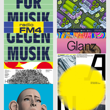
FM4
Rundgang HGB Leipzig 2017
Studio Mark Bohle, Apai Alessandro
2017
Hess Till
2017
D
CH
The Quick Brown Fox Jumps Over The Lazy Dog
Yoga
Frei Tim
2017
derhund.org
2017
CH
CH
Fußgänger
Tribute to Tom Petty
derhund.org
2017
Hubertus Design, Lopes Orianne, Zimmermann Anne
2017
CH
CH
Marienplatzfest 2017
Miller’s
Hubertus Design
2017
Studio Tillack Knöll, Studio Terhedebrügge
2017
CH
D
Spektakuli
Architekturnovember 2017
Studio Tillack Knöll
2017
Studio Tillack Knöll, Studio Mark Bohle
2017
D
D
Inkubator – Maskierung
Container Open
HAU Hebbel am Ufer, n e w f r o n t e a r s
2017
Riva Lisa
2017
D
CH
Keep It Real
Kino Xenix – Rumänien Reloaded
cyan (Daniela Haufe + Detlef Fiedler)
2017
cyan (Daniela Haufe + Detlef Fiedler)
2017
D
D
Sonifications Festival
Food Revolution 5.0 – Gestaltung für die Gesellschaft von morgen