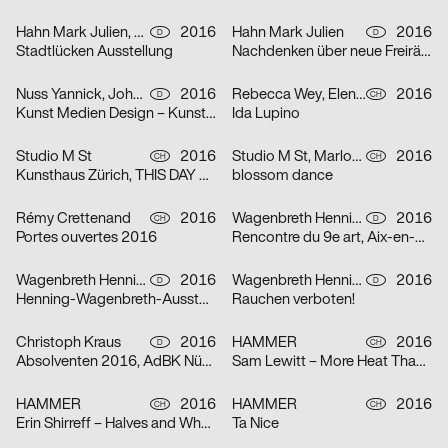
Hahn Mark Julien, Jan Robert Obst, Franziska Diana Doll
2016
Hahn Mark Julien
2016
D
D
Stadtlücken Ausstellung
Nachdenken über neue Freiräume in Stuttgart West
Nuss Yannick, Johannes Hucht
2016
Rebecca Wey, Elena Gabriel
2016
D
CH
Kunst Medien Design – Kunst Wissenschaft Perspektiven 2016
Ida Lupino
Studio M St
2016
Studio M St, Marlon Ilg
2016
CH
CH
Kunsthaus Zürich, THIS DAY AT TEN, Akram Zaatari
blossom dance
Rémy Crettenand
2016
Wagenbreth Henning
2016
CH
D
Portes ouvertes 2016
Rencontre du 9e art, Aix-en-Provence
Wagenbreth Henning
2016
Wagenbreth Henning
2016
D
D
Henning-Wagenbreth-Ausstellung im Gulbransson Museum
Rauchen verboten!
Christoph Kraus
2016
HAMMER
2016
D
CH
Absolventen 2016, AdBK Nürnberg
Sam Lewitt – More Heat Than Light
HAMMER
2016
HAMMER
2016
CH
CH
Erin Shirreff – Halves and Wholes
Ta Nice