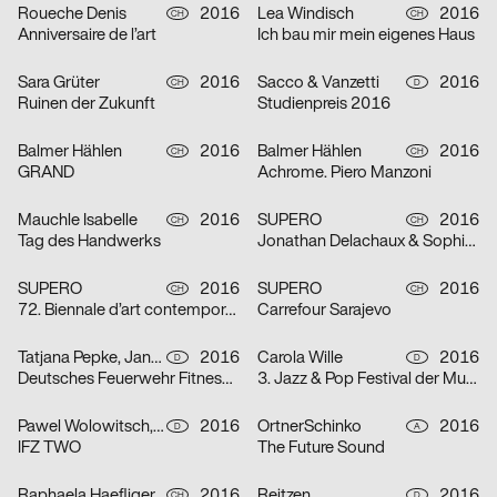
Roueche Denis
2016
Lea Windisch
2016
CH
CH
Anniversaire de l’art
Ich bau mir mein eigenes Haus
Sara Grüter
2016
Sacco & Vanzetti
2016
CH
D
Ruinen der Zukunft
Studienpreis 2016
Balmer Hählen
2016
Balmer Hählen
2016
CH
CH
GRAND
Achrome. Piero Manzoni
Mauchle Isabelle
2016
SUPERO
2016
CH
CH
Tag des Handwerks
Jonathan Delachaux & Sophie Guyot
SUPERO
2016
SUPERO
2016
CH
CH
72. Biennale d’art contemporain
Carrefour Sarajevo
Tatjana Pepke, Jan-Christoph Schumm
2016
Carola Wille
2016
D
D
Deutsches Feuerwehr Fitness Abzeichen
3. Jazz & Pop Festival der Musikhochschule Stuttgart
Pawel Wolowitsch, Markus Lange
2016
OrtnerSchinko
2016
D
A
IFZ TWO
The Future Sound
Raphaela Haefliger
2016
Reitzen
2016
CH
D