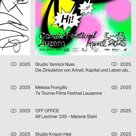
Amol K Patil: Many Kilometres – Several Words
2025
Alexandra Trinkl
2025
CH
D
Die Würde aller Menschen ist unantastbar.
2025
PARAT.cc
2025
CH
D
Fünf Freunde
2025
Studio Yannick Nuss
2025
D
D
Die Zirkulation von Arbeit, Kapital und Leben als Lieferkette – Alice Creischer & Andreas Siekmann
2025
Melissa Frongillo
2025
D
CH
7e Tourne-Films Festival Lausanne
2025
OFF OFFICE
2025
D
D
Alf Lechner 100 – Materie Stahl
2025
Studio Krispin Heé
2025
CH
CH