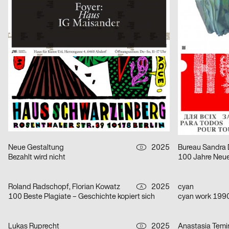
Fotoatelier Wolgensinger – Mit vier Augen
Buy Buy Culture
Claudiabasel Grafik + Interaktion
2025
Balmer Hählen
CH
Danke Andreas
Anna Fasshauer
Michel Domeisen, Emily Horrolt, Hannah Klarer
2025
Lewin Harnisch
CH
Dario Argento, Filmpodium Zürich
Eat The Filthy R
Neue Gestaltung
2025
H A N D
D
Die unendliche Geschichte
Der Sommer in 
Neue Gestaltung
2025
Bureau Sandra 
D
Bezahlt wird nicht
100 Jahre Neue
Roland Radschopf, Florian Kowatz
2025
cyan
A
100 Beste Plagiate – Geschichte kopiert sich
cyan work 199
Lukas Ruprecht
2025
Anastasia Temi
D