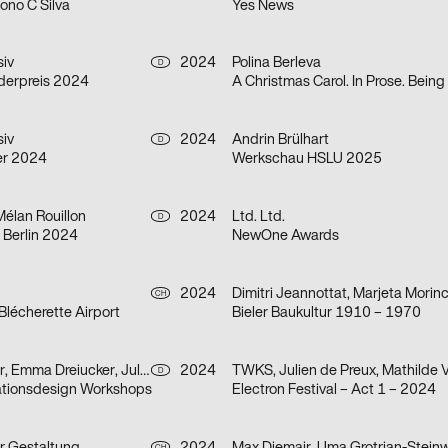
ono C Silva
Yes News
siv
2024
Polina Berleva
D
derpreis 2024
siv
2024
Andrin Brülhart
D
er 2024
Werkschau HSLU 2025
Mélan Rouillon
2024
Ltd. Ltd.
D
Berlin 2024
NewOne Awards
2024
Dimitri Jeannottat, Marjeta Morin
CH
Blécherette Airport
Bieler Baukultur 1910 – 1970
Kathleen Bäcker, Emma Dreiucker, Julius Geyer, Max Reichert
2024
D
tionsdesign Workshops
Electron Festival – Act 1 – 2024
CH