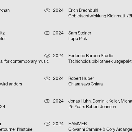
rkhan
2024
Erich Brechbühl
CH
Gebietsentwicklung Kleinmatt-/B
itz
2024
Sam Steiner
D
lor
Lupu Pick
2024
Federico Barbon Studio
CH
ival for contemporary music
Tschicholds bibliotheek uitgepakt
2024
Robert Huber
CH
 wird anders
Chiara says Chiara
2024
CH
 24
25 Years Robert Johnson
r
2024
HAMMER
CH
etourner l’histoire