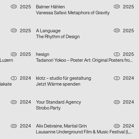
2025
Balmer Hählen
2025
CH
CH
Vanessa Safavi: Metaphors of Gravity
2025
A Language
2025
CH
CH
The Rhythm of Design
2025
hesign
2025
CH
D
 Luzern
Tadanori Yokoo – Poster Art: Original Posters from 1965 – 2025
2024
klotz – studio für gestaltung
2024
D
D
lakate
Jetzt Wärme spenden
2024
Your Standard Agency
2024
CH
CH
Strobo Party
2024
Alix Debraine, Martial Grin
2024
CH
CH
Lausanne Underground Film & Music Festival (LUFF) 2024