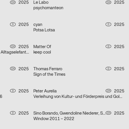
2025
Le Labo
2025
CH
CH
psychomanteon
2025
cyan
2025
D
D
Potsa Lotsa
2025
Matter Of
2025
CH
D
Gianna Rovere liest: Episoden von Alltagselefanten
keep cool
2025
Thomas Ferraro
2025
CH
D
Sign of the Times
2025
Peter Aurelia
2025
D
CH
26
Verleihung von Kultur- und Förderpreis und Goldener Ehrenmedaille 2025 des Kantons Zürich
2025
Sino Borando, Gwendoline Niederer, Serafina Räber
2025
D
CH
Window 2011 – 2022