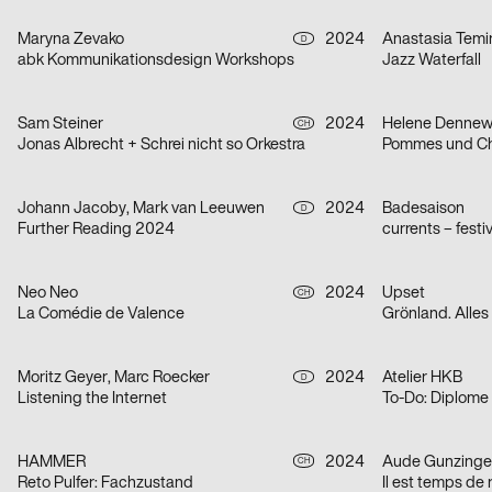
Maryna Zevako
2024
Anastasia Temi
D
abk Kommunikationsdesign Workshops
Jazz Waterfall
Sam Steiner
2024
Helene Dennew
CH
Jonas Albrecht + Schrei nicht so Orkestra
Pommes und Ch
Johann Jacoby, Mark van Leeuwen
2024
Badesaison
D
Further Reading 2024
currents – fest
Neo Neo
2024
Upset
CH
La Comédie de Valence
Grönland. Alles
Moritz Geyer, Marc Roecker
2024
Atelier HKB
D
Listening the Internet
To-Do: Diplome
HAMMER
2024
Aude Gunzinge
CH
Reto Pulfer: Fachzustand
Il est temps de r