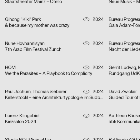
Staatstheater Mainz – Otello
Neue Musik – M
Gihong "Kiki" Park
2024
Bureau Progres
D
& because my mother was crazy
Gala Adam-För
Nune Hovhannisyan
2024
Bureau Progres
CH
7th Arab Film Festival Zurich
Nacht der Lied
HOMI
2024
Gerrit Ludwig, 
CH
We the Parasites – A Playbook to Complicity
Rundgang UdK 
Paul Jochum, Thomas Sieberer
2024
David Zwicker
A
Kellerstöckl – eine Architekturtypologie im Südburgenland
Guided Tour of 
Lorenz Klingebiel
2024
D
Kiezsalon 2024
abk Kommunika
CH