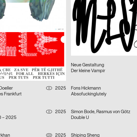
DEGROWTH
2025
Claudiabasel Grafik + Interaktion
CH
: Done!
Der Liebhaber – Theater Basel
2025
FLAG Aubry/Broquard
D
ich
CONFOEDERATIO
2025
Neue Gestaltung
D
Stuttgart 2025
Der kleine Vampir
Doeller
2025
Fons Hickmann
D
s Frankfurt
Absofuckinglutely
2025
Simon Bode, Rasmus von Götz
D
0 – 2025
Double U
rkhan
2025
Shiping Sheng
CH