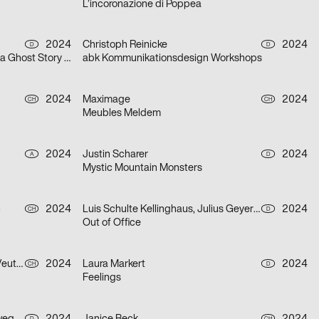
L’incoronazione di Poppea
2024
Christoph Reinicke
2024
D
D
A Christmas Carol. In Prose. Being a Ghost Story of Christmas.
abk Kommunikationsdesign Workshops
2024
Maximage
2024
CH
CH
Meubles Meldem
2024
Justin Scharer
2024
A
D
Mystic Mountain Monsters
c
2024
Luis Schulte Kellinghaus, Julius Geyer, Max Reichert
2024
CH
D
Out of Office
TWKS, Julien de Preux, Mathilde Veuthey
2024
Laura Markert
2024
CH
D
Feelings
D
CH