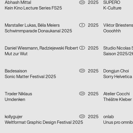
Abhash Mittal
2025
SUPERO
CH
Kein Kino Lecture Series FS25
K-Culture
Marstaller Lukas, Béla Meiers
2025
Viktor Briesten
A
Schwimmparade Donaukanal 2025
Oooohhh
Daniel Wiesmann, Radziejewski Robert
2025
Studio Nicolas
D
Mut zur Wut
Saison 2025/2
Badesaison
2025
Dongjun Choi
CH
Sonic Matter Festival 2025
Sorry Helvetica
Troxler Niklaus
2025
Atelier Cocchi
CH
Umdenken
Théâtre Kleber
kollygujer
2025
onlab
CH
Weltformat Graphic Design Festival 2025
Unus pro omnib