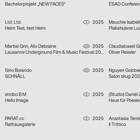
Bachelorprojekt „NEW FACES“
ESAD Conferen
Ltd. Ltd.
2025
A
Heim Test, test Heim
Plakatszene Lu
Martial Grin, Alix Debraine
2025
Claudiabasel Gra
CH
Lausanne Underground Film & Music Festival 2025
Oliver Ressler
Sino Borando
2025
Nguyen Gobbe
CH
SCHNÄLL
Salon skug 20
strobo B M
2025
(Studio) Daniel
D
Hello Image
PARAT.cc
2025
Anastasia Temi
D
Rathausgalerie
Il Trittico