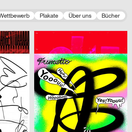
Wettbewerb
Plakate
Über uns
Bücher
Michel Domeisen, Emily Horrolt, Hannah Klarer
2025
Onari Projects
2025
CH
CH
Confoederatio
2025
Johnson / Kingston
2025
CH
CH
Fumetto Comic Festival 2025
2025
Audretsch Massimiliano
2025
CH
D
BEYOND
2025
Modo GmbH
2025
CH
CH
Alex Hanimann in der Produktionshalle von Tobias Lenggenhager
2025
DWA Graphic design department
2025
CH
D