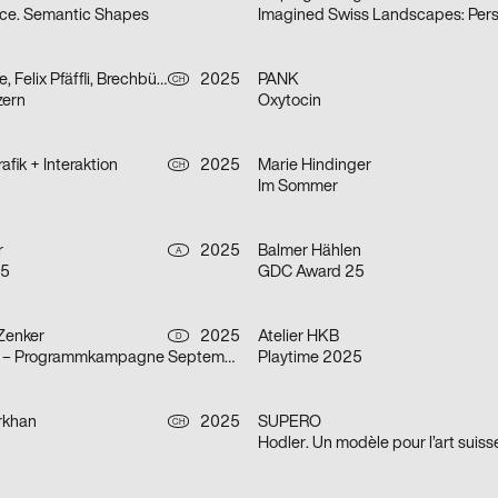
ce. Semantic Shapes
Mauchle Isabelle, Felix Pfäffli, Brechbühl Erich
2025
PANK
CH
zern
Oxytocin
fik + Interaktion
2025
Marie Hindinger
CH
Im Sommer
r
2025
Balmer Hählen
A
25
GDC Award 25
 Zenker
2025
Atelier HKB
D
Haus für Poesie – Programmkampagne September/Oktober 2025
Playtime 2025
rkhan
2025
SUPERO
CH
Hodler. Un modèle pour l’art suiss