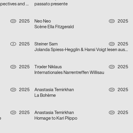
Imagined Swiss Landscapes: Perspectives and Edges in Image Collage
passato presente
2025
Neo Neo
2025
CH
CH
Scène Ella Fitzgerald
2025
Steiner Sam
2025
A
CH
Jolanda Spiess-Hegglin & Hansi Voigt lesen aus „Meistgeklickt“
2025
Troxler Niklaus
2025
CH
CH
Internationales Narrentreffen Willisau
2025
Anastasia Temirkhan
2025
CH
CH
La Bohème
2025
Anastasia Temirkhan
2025
CH
CH
e
Homage to Kari Piippo