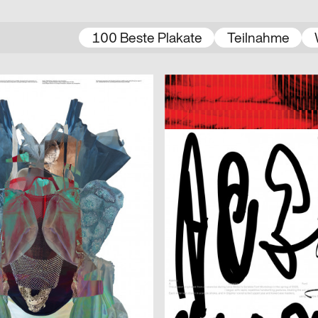
100 Beste Plakate
Teilnahme
2025
A
 Amsterdam
Dario Argento, Filmpodium Zürich
a
2025
Shiping Sheng
CH
akiry
From Letter to Gesture
ann
2025
Benoît Brun
CH
t wenige)
ECAL Open Day 2025
2025
Atelier BLVDR
CH
 2025
44e AMR Jazz Festival
2025
lugma
A