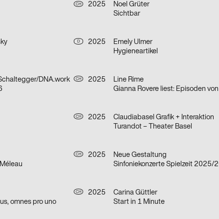
2025
Noel Grüter
CH
Sichtbar
sky
2025
Emely Ulmer
D
Hygieneartikel
 Schaltegger/DNA.work
2025
Line Rime
CH
6
2025
Claudiabasel Grafik + Interaktion
CH
Turandot – Theater Basel
2025
Neue Gestaltung
CH
 Méleau
Sinfoniekonzerte Spielzeit 2025/
2025
Carina Güttler
CH
us, omnes pro uno
Start in 1 Minute