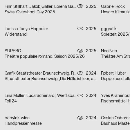
Finn Stillhart, Jakob Galler, Lorena Gamper
2025
Gabriel Röck
CH
Swiss Overshoot Day 2025
Unsere Klimazie
Larissa Tanya Hoppeler
2025
gggrafik
CH
Widerstand
Spielzeit 2025
SUPERO
2025
Neo Neo
CH
Théâtre populaire romand, Saison 2025/26
Théâtre Am St
Grafik Staatstheater Braunschweig, Running Water Creative Group, Studio Max Kuwertz
2024
Robert Huber
D
Staatstheater Braunschweig „Die Hölle ist leer, alle Teufel sind hier“
Lina Müller, Luca Schenardi, Wietlisbach Sophie
2024
Yves Krähenbü
CH
Tell 24
Fischermätteli
babyinktwice
2024
Ossian Osborn
CH
Handpressenmesse
Bauhaus Maste