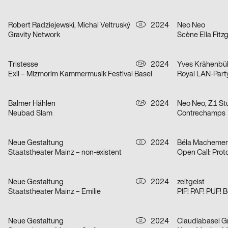
Robert Radziejewski, Michal Veltruský
2024
Neo Neo
D
Gravity Network
Scène Ella Fitz
Tristesse
2024
Yves Krähenbü
CH
Exil – Mizmorim Kammermusik Festival Basel
Royal LAN-Part
Balmer Hählen
2024
Neo Neo, Z1 St
CH
Neubad Slam
Contrechamps
Neue Gestaltung
2024
D
Staatstheater Mainz – non-existent
Open Call: Prot
Neue Gestaltung
2024
zeitgeist
D
Staatstheater Mainz – Emilie
PIF! PAF! PUF! 
Neue Gestaltung
2024
Claudiabasel Gra
D