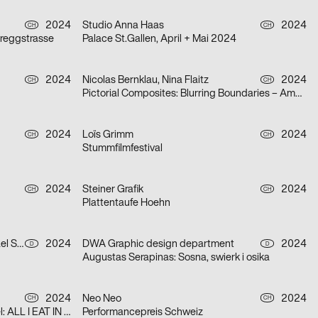
2024
Studio Anna Haas
2024
CH
CH
ireggstrasse
Palace St.Gallen, April + Mai 2024
2024
Nicolas Bernklau, Nina Flaitz
2024
CH
CH
Pictorial Composites: Blurring Boundaries – Ambiguous Realities
2024
Loïs Grimm
2024
CH
CH
Stummfilmfestival
2024
Steiner Grafik
2024
CH
CH
Plattentaufe Hoehn
Jonas Huhn, Dominik Keller, Michael Satter
2024
DWA Graphic design department
2024
D
D
Augustas Serapinas: Sosna, swierk i osika
2024
Neo Neo
2024
CH
CH
Giovanni Carmine & Cory Arcangel: ALL I EAT IN A DAY
Performancepreis Schweiz