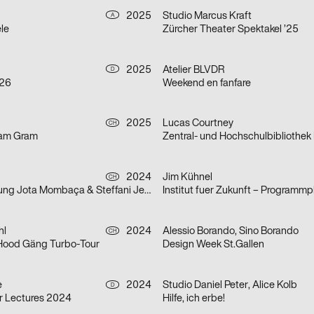
2025
Studio Marcus Kraft
A
le
Zürcher Theater Spektakel ’25
2025
Atelier BLVDR
D
/26
Weekend en fanfare
2025
Lucas Courtney
CH
ram Gram
Zentral- und Hochschulbibliothek
2024
Jim Kühnel
CH
Doppelausstellung Jota Mombaça & Steffani Jemison
Institut fuer Zukunft – Programmp
hl
2024
Alessio Borando, Sino Borando
CH
 Hood Gäng Turbo-Tour
Design Week St.Gallen
e
2024
Studio Daniel Peter, Alice Kolb
D
r Lectures 2024
Hilfe, ich erbe!