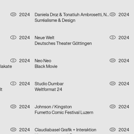
2024
Daniela Droz & Tonatiuh Ambrosetti, Neo Neo
2024
CH
CH
Surréalisme & Design
2024
Neue Welt
2024
D
D
Deutsches Theater Göttingen
2024
Neo Neo
2024
D
CH
lakate
Black Movie
2024
Studio Dumbar
2024
D
CH
lt
Weltformat 24
2024
Johnson / Kingston
2024
CH
CH
Fumetto Comic Festival Luzern
2024
Claudiabasel Grafik + Interaktion
2024
CH
CH