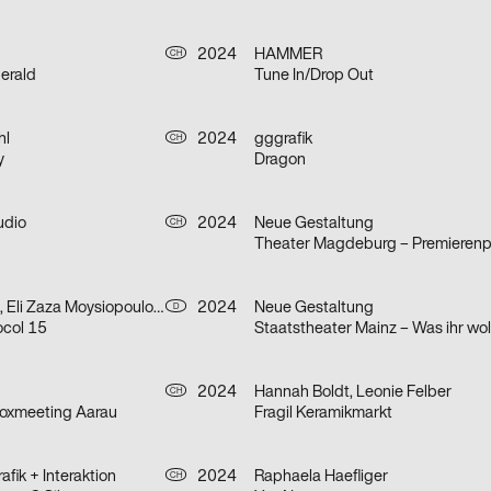
2024
HAMMER
CH
gerald
Tune In/Drop Out
hl
2024
gggrafik
CH
y
Dragon
udio
2024
Neue Gestaltung
CH
Theater Magdeburg – Premierenp
Béla Machemer, Eli Zaza Moysiopoulou, Nora Veismann, Konstantin Wagner, Gerrit Ludwig
2024
Neue Gestaltung
D
ocol 15
Staatstheater Mainz – Was ihr wol
2024
Hannah Boldt, Leonie Felber
CH
Boxmeeting Aarau
Fragil Keramikmarkt
fik + Interaktion
2024
Raphaela Haefliger
CH