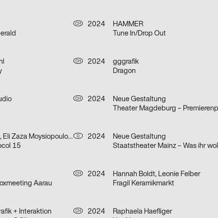
2024
HAMMER
CH
gerald
Tune In/Drop Out
hl
2024
gggrafik
CH
y
Dragon
udio
2024
Neue Gestaltung
CH
Theater Magdeburg – Premierenp
Béla Machemer, Eli Zaza Moysiopoulou, Nora Veismann, Konstantin Wagner, Gerrit Ludwig
2024
Neue Gestaltung
D
ocol 15
Staatstheater Mainz – Was ihr wol
2024
Hannah Boldt, Leonie Felber
CH
Boxmeeting Aarau
Fragil Keramikmarkt
fik + Interaktion
2024
Raphaela Haefliger
CH