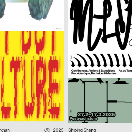
DEGROWTH
2025
Claudiabasel Grafik + Interaktion
CH
: Done!
Der Liebhaber – Theater Basel
2025
FLAG Aubry/Broquard
D
ich
CONFOEDERATIO
2025
Neue Gestaltung
D
Stuttgart 2025
Der kleine Vampir
Doeller
2025
Fons Hickmann
D
s Frankfurt
Absofuckinglutely
2025
Simon Bode, Rasmus von Götz
D
0 – 2025
Double U
rkhan
2025
Shiping Sheng
CH