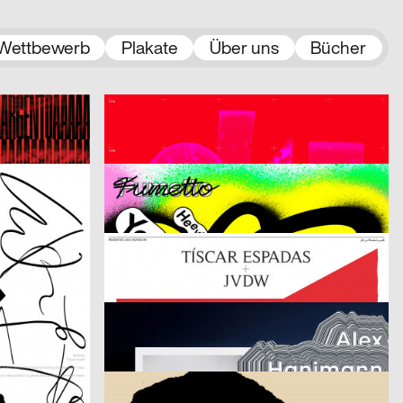
Wettbewerb
Plakate
Über uns
Bücher
Michel Domeisen, Emily Horrolt, Hannah Klarer
2025
Onari Projects
2025
CH
CH
Confoederatio
2025
Johnson / Kingston
2025
CH
CH
Fumetto Comic Festival 2025
2025
Audretsch Massimiliano
2025
CH
D
BEYOND
2025
Modo GmbH
2025
CH
CH
Alex Hanimann in der Produktionshalle von Tobias Lenggenhager
2025
DWA Graphic design department
2025
CH
D