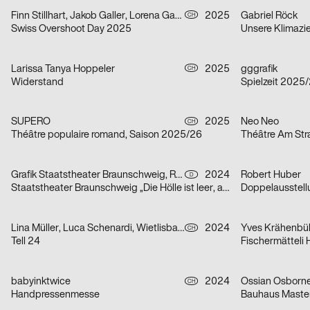
Finn Stillhart, Jakob Galler, Lorena Gamper
2025
Gabriel Röck
CH
Swiss Overshoot Day 2025
Unsere Klimazie
Larissa Tanya Hoppeler
2025
gggrafik
CH
Widerstand
Spielzeit 2025
SUPERO
2025
Neo Neo
CH
Théâtre populaire romand, Saison 2025/26
Théâtre Am St
Grafik Staatstheater Braunschweig, Running Water Creative Group, Studio Max Kuwertz
2024
Robert Huber
D
Staatstheater Braunschweig „Die Hölle ist leer, alle Teufel sind hier“
Lina Müller, Luca Schenardi, Wietlisbach Sophie
2024
Yves Krähenbü
CH
Tell 24
Fischermätteli
babyinktwice
2024
Ossian Osborn
CH
Handpressenmesse
Bauhaus Maste