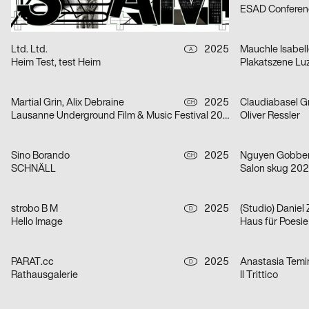
Bachelorprojekt „NEW FACES“
ESAD Conferen
Ltd. Ltd.
2025
A
Heim Test, test Heim
Plakatszene Lu
Martial Grin, Alix Debraine
2025
Claudiabasel Gra
CH
Lausanne Underground Film & Music Festival 2025
Oliver Ressler
Sino Borando
2025
Nguyen Gobbe
CH
SCHNÄLL
Salon skug 20
strobo B M
2025
(Studio) Daniel
D
Hello Image
PARAT.cc
2025
Anastasia Temi
D
Rathausgalerie
Il Trittico