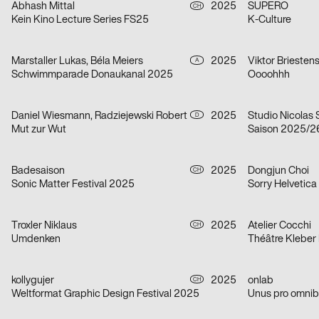
Abhash Mittal
2025
SUPERO
CH
Kein Kino Lecture Series FS25
K-Culture
Marstaller Lukas, Béla Meiers
2025
Viktor Briesten
A
Schwimmparade Donaukanal 2025
Oooohhh
Daniel Wiesmann, Radziejewski Robert
2025
Studio Nicolas
D
Mut zur Wut
Saison 2025/2
Badesaison
2025
Dongjun Choi
CH
Sonic Matter Festival 2025
Sorry Helvetica
Troxler Niklaus
2025
Atelier Cocchi
CH
Umdenken
Théâtre Kleber
kollygujer
2025
onlab
CH
Weltformat Graphic Design Festival 2025
Unus pro omnib