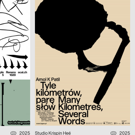
Amol K Patil: Many Kilometres – Several Words
2025
Alexandra Trinkl
2025
CH
D
Die Würde aller Menschen ist unantastbar.
2025
PARAT.cc
2025
CH
D
Fünf Freunde
2025
Studio Yannick Nuss
2025
D
D
Die Zirkulation von Arbeit, Kapital und Leben als Lieferkette – Alice Creischer & Andreas Siekmann
2025
Melissa Frongillo
2025
D
CH
7e Tourne-Films Festival Lausanne
2025
OFF OFFICE
2025
D
D
Alf Lechner 100 – Materie Stahl
2025
Studio Krispin Heé
2025
CH
CH