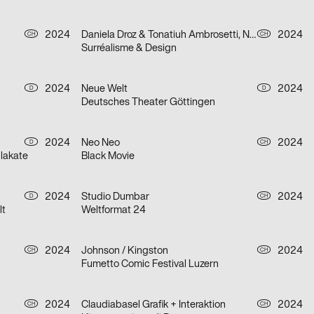
2024
Daniela Droz & Tonatiuh Ambrosetti, Neo Neo
2024
CH
CH
Surréalisme & Design
2024
Neue Welt
2024
D
D
Deutsches Theater Göttingen
2024
Neo Neo
2024
D
CH
lakate
Black Movie
2024
Studio Dumbar
2024
D
CH
lt
Weltformat 24
2024
Johnson / Kingston
2024
CH
CH
Fumetto Comic Festival Luzern
2024
Claudiabasel Grafik + Interaktion
2024
CH
CH