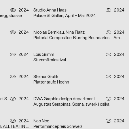
2024
Studio Anna Haas
2024
CH
CH
ireggstrasse
Palace St.Gallen, April + Mai 2024
2024
Nicolas Bernklau, Nina Flaitz
2024
CH
CH
Pictorial Composites: Blurring Boundaries – Ambiguous Realities
2024
Loïs Grimm
2024
CH
CH
Stummfilmfestival
2024
Steiner Grafik
2024
CH
CH
Plattentaufe Hoehn
Jonas Huhn, Dominik Keller, Michael Satter
2024
DWA Graphic design department
2024
D
D
Augustas Serapinas: Sosna, swierk i osika
2024
Neo Neo
2024
CH
CH
Giovanni Carmine & Cory Arcangel: ALL I EAT IN A DAY
Performancepreis Schweiz