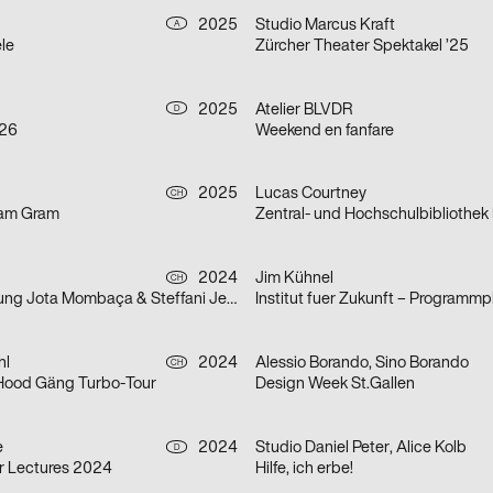
2025
Studio Marcus Kraft
A
le
Zürcher Theater Spektakel ’25
2025
Atelier BLVDR
D
/26
Weekend en fanfare
2025
Lucas Courtney
CH
ram Gram
Zentral- und Hochschulbibliothek
2024
Jim Kühnel
CH
Doppelausstellung Jota Mombaça & Steffani Jemison
Institut fuer Zukunft – Programmp
hl
2024
Alessio Borando, Sino Borando
CH
 Hood Gäng Turbo-Tour
Design Week St.Gallen
e
2024
Studio Daniel Peter, Alice Kolb
D
r Lectures 2024
Hilfe, ich erbe!