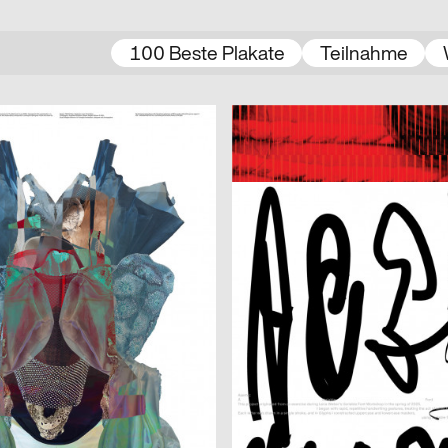
100 Beste Plakate
Teilnahme
2025
A
 Amsterdam
Dario Argento, Filmpodium Zürich
a
2025
Shiping Sheng
CH
akiry
From Letter to Gesture
ann
2025
Benoît Brun
CH
t wenige)
ECAL Open Day 2025
2025
Atelier BLVDR
CH
 2025
44e AMR Jazz Festival
2025
lugma
A