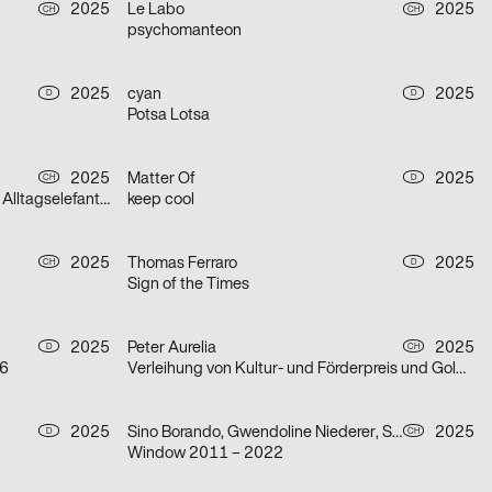
2025
Le Labo
2025
CH
CH
psychomanteon
2025
cyan
2025
D
D
Potsa Lotsa
2025
Matter Of
2025
CH
D
Gianna Rovere liest: Episoden von Alltagselefanten
keep cool
2025
Thomas Ferraro
2025
CH
D
Sign of the Times
2025
Peter Aurelia
2025
D
CH
26
Verleihung von Kultur- und Förderpreis und Goldener Ehrenmedaille 2025 des Kantons Zürich
2025
Sino Borando, Gwendoline Niederer, Serafina Räber
2025
D
CH
Window 2011 – 2022