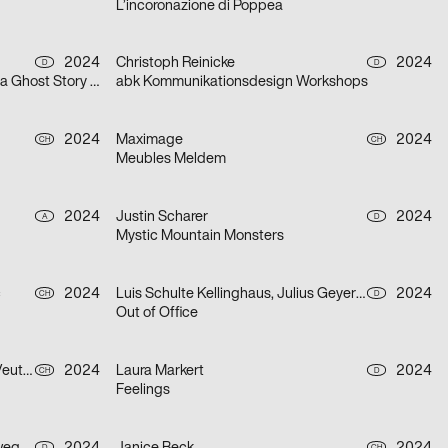
L’incoronazione di Poppea
2024
Christoph Reinicke
2024
D
D
A Christmas Carol. In Prose. Being a Ghost Story of Christmas.
abk Kommunikationsdesign Workshops
2024
Maximage
2024
CH
CH
Meubles Meldem
2024
Justin Scharer
2024
A
D
Mystic Mountain Monsters
c
2024
Luis Schulte Kellinghaus, Julius Geyer, Max Reichert
2024
CH
D
Out of Office
TWKS, Julien de Preux, Mathilde Veuthey
2024
Laura Markert
2024
CH
D
Feelings
D
CH