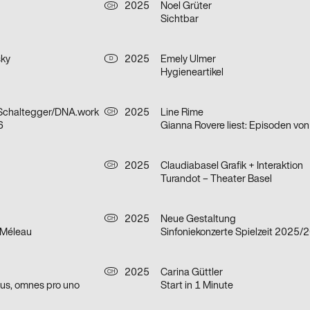
2025
Noel Grüter
CH
Sichtbar
sky
2025
Emely Ulmer
D
Hygieneartikel
 Schaltegger/DNA.work
2025
Line Rime
CH
6
2025
Claudiabasel Grafik + Interaktion
CH
Turandot – Theater Basel
2025
Neue Gestaltung
CH
 Méleau
Sinfoniekonzerte Spielzeit 2025/
2025
Carina Güttler
CH
us, omnes pro uno
Start in 1 Minute