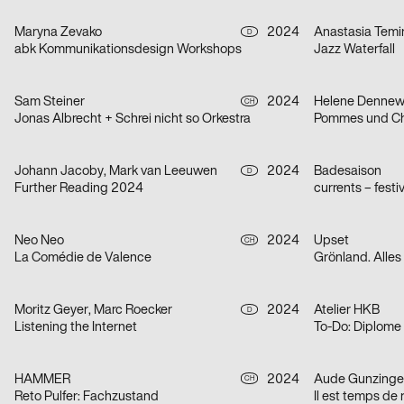
Maryna Zevako
2024
Anastasia Temi
D
abk Kommunikationsdesign Workshops
Jazz Waterfall
Sam Steiner
2024
Helene Dennew
CH
Jonas Albrecht + Schrei nicht so Orkestra
Pommes und Ch
Johann Jacoby, Mark van Leeuwen
2024
Badesaison
D
Further Reading 2024
currents – fest
Neo Neo
2024
Upset
CH
La Comédie de Valence
Grönland. Alles
Moritz Geyer, Marc Roecker
2024
Atelier HKB
D
Listening the Internet
To-Do: Diplome
HAMMER
2024
Aude Gunzinge
CH
Reto Pulfer: Fachzustand
Il est temps de r