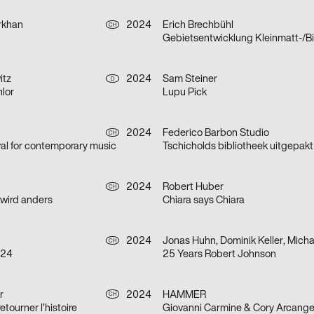
rkhan
2024
Erich Brechbühl
CH
Gebietsentwicklung Kleinmatt-/B
itz
2024
Sam Steiner
D
lor
Lupu Pick
2024
Federico Barbon Studio
CH
ival for contemporary music
Tschicholds bibliotheek uitgepakt
2024
Robert Huber
CH
 wird anders
Chiara says Chiara
2024
CH
 24
25 Years Robert Johnson
r
2024
HAMMER
CH
etourner l’histoire