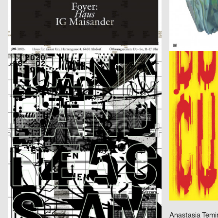
Fotoatelier Wolgensinger – Mit vier Augen
Buy Buy Culture
Claudiabasel Grafik + Interaktion
2025
Balmer Hählen
CH
Danke Andreas
Anna Fasshauer
Michel Domeisen, Emily Horrolt, Hannah Klarer
2025
Lewin Harnisch
CH
Dario Argento, Filmpodium Zürich
Eat The Filthy R
Neue Gestaltung
2025
H A N D
D
Die unendliche Geschichte
Der Sommer in 
Neue Gestaltung
2025
Bureau Sandra 
D
Bezahlt wird nicht
100 Jahre Neue
Roland Radschopf, Florian Kowatz
2025
cyan
A
100 Beste Plagiate – Geschichte kopiert sich
cyan work 199
Lukas Ruprecht
2025
Anastasia Temi
D