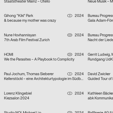
Staatstheater Mainz – Otello
Neue Musik – M
Gihong "Kiki" Park
2024
Bureau Progres
D
& because my mother was crazy
Gala Adam-För
Nune Hovhannisyan
2024
Bureau Progres
CH
7th Arab Film Festival Zurich
Nacht der Lied
HOMI
2024
Gerrit Ludwig, 
CH
We the Parasites – A Playbook to Complicity
Rundgang UdK 
Paul Jochum, Thomas Sieberer
2024
David Zwicker
A
Kellerstöckl – eine Architekturtypologie im Südburgenland
Guided Tour of 
Lorenz Klingebiel
2024
D
Kiezsalon 2024
abk Kommunika
CH