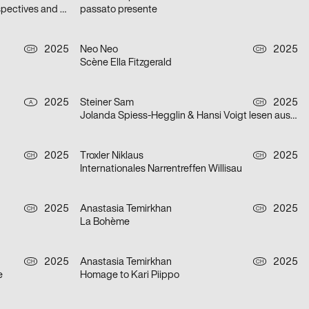
Imagined Swiss Landscapes: Perspectives and Edges in Image Collage
passato presente
2025
Neo Neo
2025
CH
CH
Scène Ella Fitzgerald
2025
Steiner Sam
2025
A
CH
Jolanda Spiess-Hegglin & Hansi Voigt lesen aus „Meistgeklickt“
2025
Troxler Niklaus
2025
CH
CH
Internationales Narrentreffen Willisau
2025
Anastasia Temirkhan
2025
CH
CH
La Bohème
2025
Anastasia Temirkhan
2025
CH
CH
e
Homage to Kari Piippo