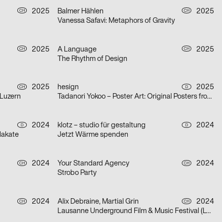
2025
Balmer Hählen
2025
CH
CH
Vanessa Safavi: Metaphors of Gravity
2025
A Language
2025
CH
CH
The Rhythm of Design
2025
hesign
2025
CH
D
 Luzern
Tadanori Yokoo – Poster Art: Original Posters from 1965 – 2025
2024
klotz – studio für gestaltung
2024
D
D
lakate
Jetzt Wärme spenden
2024
Your Standard Agency
2024
CH
CH
Strobo Party
2024
Alix Debraine, Martial Grin
2024
CH
CH
Lausanne Underground Film & Music Festival (LUFF) 2024