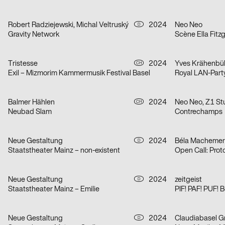
Robert Radziejewski, Michal Veltruský
2024
Neo Neo
D
Gravity Network
Scène Ella Fitz
Tristesse
2024
Yves Krähenbü
CH
Exil – Mizmorim Kammermusik Festival Basel
Royal LAN-Part
Balmer Hählen
2024
Neo Neo, Z1 St
CH
Neubad Slam
Contrechamps
Neue Gestaltung
2024
D
Staatstheater Mainz – non-existent
Open Call: Prot
Neue Gestaltung
2024
zeitgeist
D
Staatstheater Mainz – Emilie
PIF! PAF! PUF! 
Neue Gestaltung
2024
Claudiabasel Gra
D