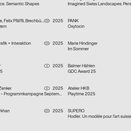
ce. Semantic Shapes
Mauchle Isabelle, Felix Pfäffli, Brechbühl Erich
2025
PANK
CH
zern
Oxytocin
fik + Interaktion
2025
Marie Hindinger
CH
Im Sommer
r
2025
Balmer Hählen
A
25
GDC Award 25
 Zenker
2025
Atelier HKB
D
Haus für Poesie – Programmkampagne September/Oktober 2025
Playtime 2025
rkhan
2025
SUPERO
CH
Hodler. Un modèle pour l’art suiss