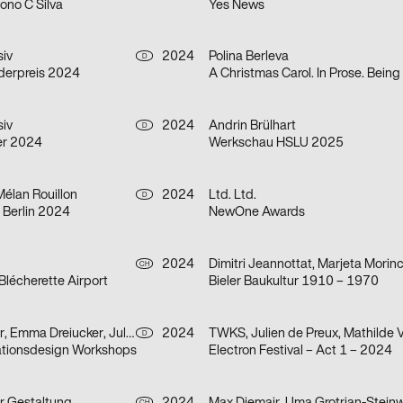
ono C Silva
Yes News
siv
2024
Polina Berleva
D
derpreis 2024
siv
2024
Andrin Brülhart
D
er 2024
Werkschau HSLU 2025
Mélan Rouillon
2024
Ltd. Ltd.
D
Berlin 2024
NewOne Awards
2024
Dimitri Jeannottat, Marjeta Morin
CH
Blécherette Airport
Bieler Baukultur 1910 – 1970
Kathleen Bäcker, Emma Dreiucker, Julius Geyer, Max Reichert
2024
D
tionsdesign Workshops
Electron Festival – Act 1 – 2024
CH