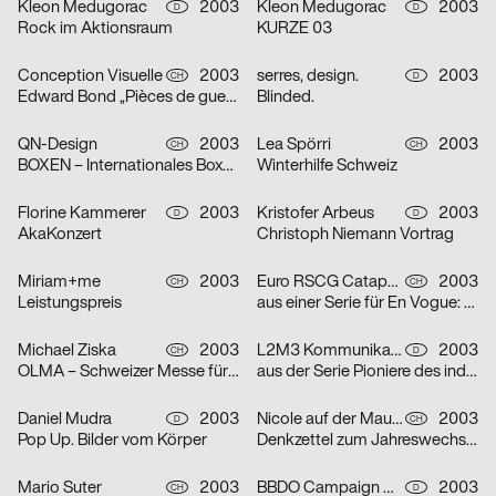
Kleon Medugorac
2003
Kleon Medugorac
2003
D
D
Rock im Aktionsraum
KURZE 03
Conception Visuelle
2003
serres, design.
2003
CH
D
Edward Bond „Pièces de guerre I-II“
Blinded.
QN-Design
2003
Lea Spörri
2003
CH
CH
BOXEN – Internationales Boxmeeting
Winterhilfe Schweiz
Florine Kammerer
2003
Kristofer Arbeus
2003
D
D
AkaKonzert
Christoph Niemann Vortrag
Miriam+me
2003
Euro RSCG Catapult AG Switzerland
2003
CH
CH
Leistungspreis
aus einer Serie für En Vogue: Fisch
Michael Ziska
2003
L2M3 Kommunikationsdesign
2003
CH
D
OLMA – Schweizer Messe für Land- und Milchwirtschaft 2003
aus der Serie Pioniere des industriellen Designs am Bodensee: Champs
Daniel Mudra
2003
Nicole auf der Mauer
2003
D
CH
Pop Up. Bilder vom Körper
Denkzettel zum Jahreswechsel: Mädchen
Mario Suter
2003
BBDO Campaign GmbH Düsseldorf
2003
CH
D