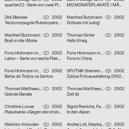
quartier21- Serie von zwei Plakaten
MQ MONATSPLAKATE / MÄRZ 2002 – Serie von zwei Plakaten
Dirk Bleicker
2002
Manfred Butzmann
2002
D
D
Tanzcompagnie Rubatoperson to person Premiere
Schluss mit lustig!
Manfred Butzmann
2002
Thomas Ginter
2002
D
D
Bush in die Wüste.
Hallo Krieg
Fons Hickmann m23
2002
Fons Hickmann m23
2002
D
D
Labor – Serie von sechs Plakaten
Fons in China
Fons Hickmann m23
2002
SPUTNIK Steinemann & Co.
2002
D
CH
Bahia de Todos os Santos
Zyklus Fotoausstellung 2002 in der Luzerner Designgalerie – Serie von drei Plakaten
Thomas Matthaeus Müller
2002
Thomas Matthaeus Müller
2002
D
D
Grande Banale
Zeit Ist
Christine Loose
2002
Sigrid Reinichs, Fenja Spiess
2002
D
D
Plakatserie »Gegen den Irrsinn«
In den Alpen
Melchior Imboden
2002
Andrej Loll, Stephanie Marx
2002
D
D