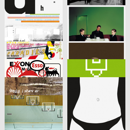
lmn
2003
i.de – Büro für Kommunikation
2003
D
D
Musica Viva Konzert 26.02.2003
Mitra Tabrizian Jenseits der Grenzen
Marion Blomeyer
2003
Fons Hickmann m23
2003
D
D
Gedächtnisbilder
Die Toten
HardCase Design
2003
Eleonore Bujatti
2003
D
A
Paradies No. 5
Schicklgruber alias Adolf Hitler
Franz Scholz
2003
Fons Hickmann m23, Klaus Hesse
2003
D
D
je besser man lebt…
11 Designer für Deutschland
Fons Hickmann m23
2003
Fons Hickmann m23
2003
D
D
Should i stay or should i go
Kleidersammlung
Publicis Wien A brand of Publicis Group Austria
2003
Publicis Werbeagentur GmbH
2003
A
D
Leistungsgruppe Sport
U-Boot
Fons Hickmann m23
2003
Publicis Werbeagentur GmbH
2003
D
D
Young and Social
Die Würze im Leben