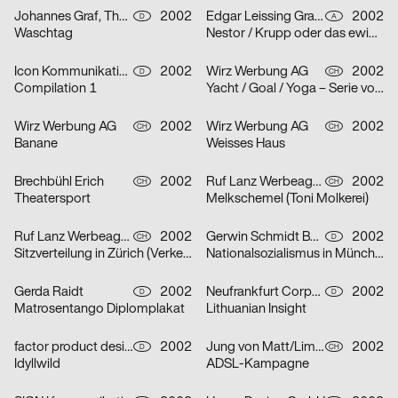
Johannes Graf, Thorsten Lehmann
2002
Edgar Leissing Grafik Design
2002
D
A
Waschtag
Nestor / Krupp oder das ewige Leben / Hartes Herz – Serie von drei Plakaten
Icon Kommunikationsdesign
2002
Wirz Werbung AG
2002
D
CH
Compilation 1
Yacht / Goal / Yoga – Serie von drei Plakaten
Wirz Werbung AG
2002
Wirz Werbung AG
2002
CH
CH
Banane
Weisses Haus
Brechbühl Erich
2002
Ruf Lanz Werbeagentur AG
2002
CH
CH
Theatersport
Melkschemel (Toni Molkerei)
Ruf Lanz Werbeagentur AG
2002
Gerwin Schmidt Büro für visuelle Gestaltung
2002
CH
D
Sitzverteilung in Zürich (Verkehrsbetriebe Zürich)
Nationalsozialismus in München
Gerda Raidt
2002
Neufrankfurt Corporate Design GmbH
2002
D
D
Matrosentango Diplomplakat
Lithuanian Insight
factor product designagentur
2002
Jung von Matt/Limmat AG
2002
D
CH
Idyllwild
ADSL-Kampagne