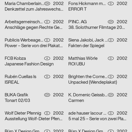
Maria Chamberlain, Fabienne Bissig, Ibrahim Hasan
2002
Fons Hickmann m23
2002
CH
D
Denkzettel zum Jahreswechsel: Letztes Abendmahl / Ohne Ausnahme / o. T. – Serie von drei Plakaten
ERROR T
Arbeitsgemeinschaft für visuelle und verbale Kommunikation Uwe Loesch
2002
P’INC. AG
2002
D
CH
Anschläge gegen Rechte Gewalt
38. Solothurner Filmtage 2003 – Serie von zwei Plakaten
Publicis Werbeagentur GmbH
2002
Siena Jakobi, Jack Kraska, Niels Verhaag
2002
D
D
Power – Serie von drei Plakaten
Fakten der Spiegel
FCB Kobza
2002
Matthias Wörle
2002
A
D
Japanese Fashion Design
ROI UBU
Rubén Cuellas Is
2002
Brighten the Corners Studio for Design
2002
D
D
ISREAL
Unpacked (Wendeplakat)
BUKA Grafik
2002
K. Domenic Geissbühler
2002
CH
CH
Tonart 02/03
Carmen
Wolf Dieter Pfennig
2002
ade hauser lacour kommunikationsgestaltung gmbh
2002
D
D
Ausstellung Wolf-Dieter Pfennig in der Galerie Sillack Dresden
5 mal 25 – Serie von zwei Plakaten
Büro X Design GmbH
2002
Büro X Design GmbH
2002
A
A