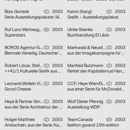
Büro Grotesk
2003
Katrin Stangl
2003
D
D
Serie Ausstellungsplakate: Wolfgang Vetten – Jürgen Paas – Kunstauktion
Grafik – Ausstellungsplakat
Ruf Lanz Werbeagentur AG
2003
Ulrike Steinke
2003
CH
D
Superstars
Buchhandlung El Libro
BOROS Agentur für Kommunikation
2003
Markwald & Neusitzer
2003
D
D
Biennale Venedig, Deutscher Pavillon
aus der Imagekampagne für die Deutsche Aidshilfe e.V.
Robert Lzicar, Stefanie Preis
2003
Manfred Butzmann
2003
D
D
++41/1 Kulturelle Grafik aus Zürich
Rettet den Kapitalismus! Handelt jetzt!
Leonardi.Wollein Visuelle Konzepte
2003
CCP, Heye Wien/GBK,Heye München
2003
D
A
Good Cheese
aus einer Serie für McDonalds Österreich (Gabeln)
Heye & Partner GmbH
2003
Wolf Dieter Pfennig
2003
D
D
aus der Serie Architektur der Obdachlosigkeit: Motiv Citylight/Motiv Litfaßsäule
Ausstellung WDP
Holger Matthies
2003
TeamCanada
2003
D
CH
Anstacheln, aus der Serie: Kammerspiele – typografische Themenplakate
fashion gwand 10th edition