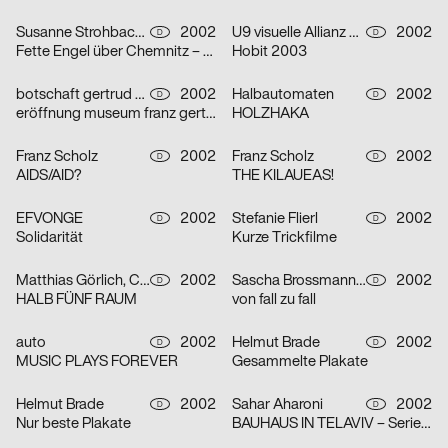
Susanne Strohbach, Ralf Wolfermann
2002
U9 visuelle Allianz GmbH
2002
D
D
Fette Engel über Chemnitz – Serie von vier Plakaten
Hobit 2003
botschaft gertrud nolte visuelle kommunikation und beratung
2002
Halbautomaten
2002
D
D
eröffnung museum franz gertsch
HOLZHAKA
Franz Scholz
2002
Franz Scholz
2002
D
D
AIDS/AID?
THE KILAUEAS!
EFVONGE
2002
Stefanie Flierl
2002
D
D
Solidarität
Kurze Trickfilme
Matthias Görlich, Charalampos Lazos
2002
Sascha Brossmann, Heike Grebin, Nina Lehmann
2002
D
D
HALB FÜNF RAUM
von fall zu fall
auto
2002
Helmut Brade
2002
D
D
MUSIC PLAYS FOREVER
Gesammelte Plakate
Helmut Brade
2002
Sahar Aharoni
2002
D
D
Nur beste Plakate
BAUHAUS IN TELAVIV – Serie von drei Plakaten