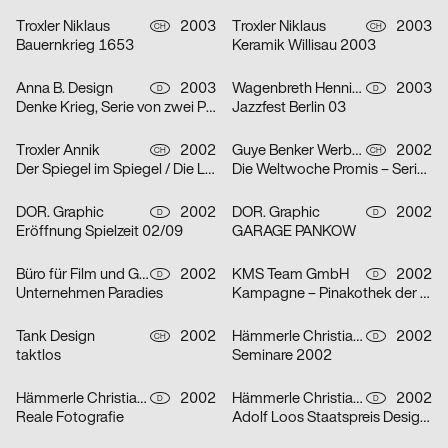
Troxler Niklaus
2003
Troxler Niklaus
2003
CH
CH
Bauernkrieg 1653
Keramik Willisau 2003
Anna B. Design
2003
Wagenbreth Henning
2003
D
D
Denke Krieg, Serie von zwei Plakaten
Jazzfest Berlin 03
Troxler Annik
2002
Guye Benker Werbeagentur AG BSW
2002
CH
CH
Der Spiegel im Spiegel / Die Leiden des Jungwerdens / Die Muse mit der scharfen Zunge – Serie von dr
Die Weltwoche Promis – Serie von drei Plakaten
DOR. Graphic
2002
DOR. Graphic
2002
D
D
Eröffnung Spielzeit 02/09
GARAGE PANKOW
Büro für Film und Gestaltung
2002
KMS Team GmbH
2002
D
D
Unternehmen Paradies
Kampagne – Pinakothek der Moderne – Serie von zwei Plakaten
Tank Design
2002
Hämmerle Christiane, Timo Thurner
2002
CH
D
taktlos
Seminare 2002
Hämmerle Christiane, Timo Thurner
2002
Hämmerle Christiane, Timo Thurner
2002
D
D
Reale Fotografie
Adolf Loos Staatspreis Design 2001