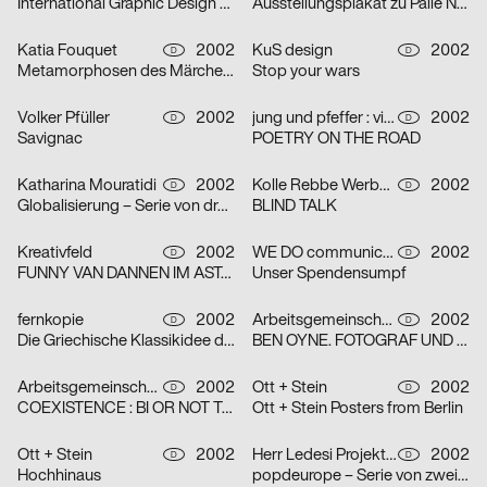
International Graphic Design Education Forum Beijin, China 2002 – Serie von zwei Plakaten
Ausstellungsplakat zu Palle Nielsen
Katia Fouquet
2002
KuS design
2002
D
D
Metamorphosen des Märchens
Stop your wars
Volker Pfüller
2002
jung und pfeffer : visuelle Kommunikation
2002
D
D
Savignac
POETRY ON THE ROAD
Katharina Mouratidi
2002
Kolle Rebbe Werbeagentur GmbH
2002
D
D
Globalisierung – Serie von drei Plakaten
BLIND TALK
Kreativfeld
2002
WE DO communication GmbH
2002
D
D
FUNNY VAN DANNEN IM ASTA – KELLER
Unser Spendensumpf
fernkopie
2002
Arbeitsgemeinschaft für visuelle und verbale Kommunikation Uwe Loesch
2002
D
D
Die Griechische Klassikidee der Wirklichkeit – Serie von zwei Plakaten
BEN OYNE. FOTOGRAF UND FILMEMACHER
Arbeitsgemeinschaft für visuelle und verbale Kommunikation Uwe Loesch
2002
Ott + Stein
2002
D
D
COEXISTENCE : BI OR NOT TO BE
Ott + Stein Posters from Berlin
Ott + Stein
2002
Herr Ledesi Projekt- und Werbeagentur
2002
D
D
Hochhinaus
popdeurope – Serie von zwei Plakaten