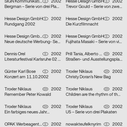
SIGN Kommunikation GmbH
2002
Hesse Design GmbH
2002
D
D
Bergman – Serie von drei Plakaten
Trevor Gould – Serie von zwei Plakaten
Hesse Design GmbH
2002
Hesse Design GmbH
2002
D
D
Rundgang 2002
Die Kurzfilmnacht
Hesse Design GmbH, Arthur Marek, Guido Heffels, Christian Boros, nowakteufelknyrim
2002
Hesse Design GmbH
2002
D
D
Neue deutsche Werbung- Serie von drei Plakaten
Fujihata Masaki – Serie von vier Plakaten
Dennis Orel
2002
Prill Tania, Alberto Vieceli
2002
D
CH
Literaturfestival Karlsruhe 02 – Serie von drei Plakaten
Straßen- und Ausstellungsplakate: Stand der Dinge: Neustes Wohnen in Zürich – Serie von sechs Plakaten
Günter Karl Bose
2002
Troxler Niklaus
2002
D
CH
Konzert am 11.10.2002
Christy Doran’s New Bag
Troxler Niklaus
2002
Troxler Niklaus
2002
CH
CH
Remember Peter Kowald
Children are the rhythm of the world
Troxler Niklaus
2002
Troxler Niklaus
2002
CH
CH
Ein farbiges neues Jahr…
U5 – Serie von drei Plakaten
OPAK Werbeagentur
2002
nowakteufelknyrim
2002
D
D