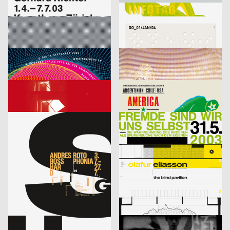
Richter
Infotag
labor b – Netzwerk für Gestaltung
2003
designliga
2003
D
D
Focus Award 2003 – Ausschreibung
Veranstaltungsplakat Sylvester
Bringolf Irion Vögeli
2003
Sascha Brossmann, Heike Grebin, Matthias Hübner, Johanna Leuner
2003
CH
D
Fantoche 03
Von Fall zu Fall: lust.nl
blotto design
2003
tarzanundjane
2003
D
CH
Kontrapunkt – Die Architektur von Daniel Libeskind
America, Amerikkka
cyan (Daniela Haufe + Detlef Fiedler)
2003
cyan (Daniela Haufe + Detlef Fiedler)
2003
D
D
aus der Serie: singuhr – hörgalerie in parochial (2003-2 und 2003-4)
fremde sind wir uns selbst – ein interreligiöser dialog
cyan (Daniela Haufe + Detlef Fiedler)
2003
cyan (Daniela Haufe + Detlef Fiedler)
2003
D
D
20 Jahre Freunde guter Musik
olafur eliasson – the blind pavillon
cyan (Daniela Haufe + Detlef Fiedler)
2003
büro diffus GmbH
2003
D
D
better days
Media-Space 03
blotto design
2003
hesign
2003
D
D
Geistiger Explosivstoff (Recht, von dem man…)
An Estranged Paradise