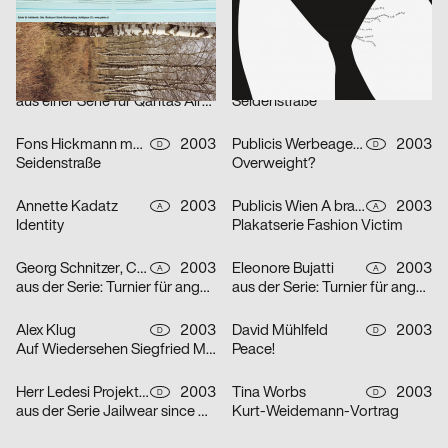
Fons Hickmann m23
2003
Publicis Wien A brand of Publicis Group Austria
2003
D
A
Steur Fotografieie
Freies Lernen
Publicis Werbeagentur GmbH
2003
Fons Hickmann m23
2003
D
D
aus einer Serie für Qantas Airways Limited: one-way
Seidenstraße
Fons Hickmann m23
2003
Publicis Werbeagentur GmbH
2003
D
D
Seidenstraße
Overweight?
Annette Kadatz
2003
Publicis Wien A brand of Publicis Group Austria
2003
A
A
Identity
Plakatserie Fashion Victim
Georg Schnitzer, Christoph Priglinger, Oliver Laric
2003
Eleonore Bujatti
2003
A
A
aus der Serie: Turnier für angewandten Fussball 3
aus der Serie: Turnier für angewandten Fussball 3
Alex Klug
2003
David Mühlfeld
2003
D
D
Auf Wiedersehen Siegfried Maser
Peace!
Herr Ledesi Projekt- und Werbeagentur
2003
Tina Worbs
2003
D
D
aus der Serie Jailwear since 1898: HAEFTLING Tasche
Kurt-Weidemann-Vortrag