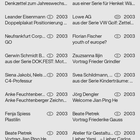
Denkzettel zum Jahreswechsel: Öl
aus einer Serie für Henkel: Wäscheklammern
Leander Eisenmann
2003
Lowe AG
2003
D
CH
Doppelplakat Positionierung – Design und Architektur, von der Ausbildung zum Beruf?
aus der Serie VW Golf: Zettelplakat
Neufrankfurt Corporate Design GmbH
2003
Florian Fischer
2003
D
D
GO
youth of europe?
Gerwin Schmidt Büro für visuelle Gestaltung
2003
Zsuzsanna Ilijin
2003
D
D
aus der Serie DOK.FEST: Motiv Schrei – Motiv Kuss
Vortrag Frieder Grindler
Siena Jakobi, Niels Verhaag
2003
Svea Schildmann, Kathrin Nahlik
2003
D
D
C4-Professur
aus der Serie Kinderträume: Feuerwehr
Anke Feuchtenberger
2003
Jörg Dengler
2003
D
D
Anke Feuchtenberger Zeichnungen
Welcome Jian Ping He
Fenja Spiess
2003
Beate Pietrek
2003
D
D
Plastilin
Vortrag Friederike Gauss
Beate Pietrek
2003
Atelier für Gestaltung
2003
D
D
Vortrag Jian Ping He
Lieber Yarsi… – Lieber Carlos… – Serie von zwei Plakaten